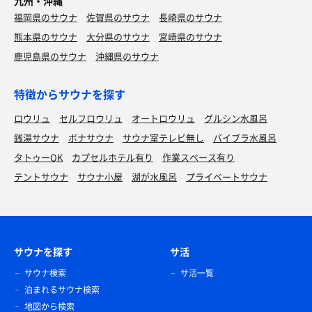
九州・沖縄
福岡県のサウナ
佐賀県のサウナ
長崎県のサウナ
熊本県のサウナ
大分県のサウナ
宮崎県のサウナ
鹿児島県のサウナ
沖縄県のサウナ
特徴からサウナを探す
ロウリュ
セルフロウリュ
オートロウリュ
グルシン水風呂
銭湯サウナ
ボナサウナ
サウナ室テレビ無し
バイブラ水風呂
タトゥーOK
カプセルホテル有り
作業スペース有り
テントサウナ
サウナ小屋
湖が水風呂
プライベートサウナ
サウナを探す
サ活
サウナ検索
サ活一覧
泊まれるサウナ検索
地図から検索