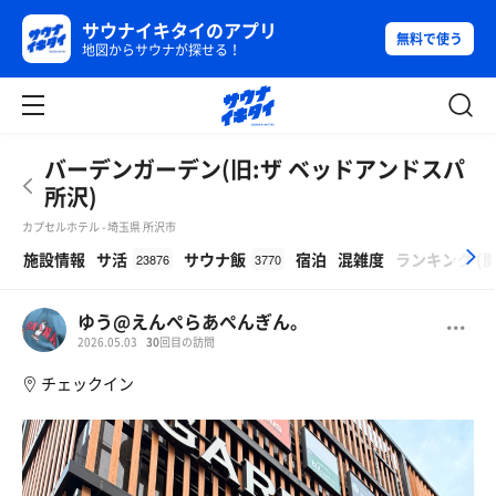
サウナイキタイのアプリ
無料で使う
地図からサウナが探せる！
バーデンガーデン(旧:ザ ベッドアンドスパ
所沢)
カプセルホテル - 埼玉県 所沢市
β
施設情報
サ活
サウナ飯
宿泊
混雑度
ランキング
(
23876
3770
ゆう@えんぺらあぺんぎん。
2026.05.03
30
回目の訪問
チェックイン