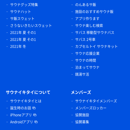
サウナグッズ特集
のんあるサ飯
サウナハット
施設のおすすめサウナ飯
サ飯スウェット
アプリ作ります
さうないきたいスウェット
サウナ楽しむ検索
2021年 夏 その1
サバス 移動型サウナバス
2021年 夏 その1
サバス 2号車
2021年 冬
カプセルトイ サウナキット
サウナ応援企業
サウナの時間
泊まってサウナ
銭湯サ活
サウナイキタイについて
メンバーズ
サウナイキタイとは
サウナイキタイメンバーズ
誕生時のお話
メンバーズロッカー
iPhoneアプリ
協賛施設
Androidアプリ
協賛募集