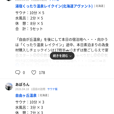
腹パン🤩大満足
帰りに1番人気のソフトクリームを注文😅出て来たらなん
湯宿くったり温泉レイクイン(北海道アヴァント)
[ 北海道 ]
追記：やっぱ皆で来ると楽しい😃
とスジャータじゃないの😱形もグニャグニャで残念😢まぁ
サウナ：10分 × 5
あっと言う間に時間が過ぎてしまう。😭
スジャータも美味いけどね・・・😅
水風呂： 2分 × 5
休 憩： 8分 × 5
合 計： 5セット
「自由が丘温泉」を後にして本日の宿泊地へ・・・向かう
は「くったり温泉 レイクイン」途中、本日素泊まりの為食
材購入しチェックインは17時半🚗💨まずは腹ごしらえで宴
会スタート🤭🤭🤭飲むは食うわ皆おしゃべりだし🤭🤭🤭気
続きを読む
付けは22時😱😱😱慌てて皆で大浴場へ・・・🏃‍♂️‍➡️🏃‍♂️‍➡️あ
90℃
16.5℃
男
れっ？めちゃ空き🈳先客1名✌️ササっと身体を清めいざサ
ウナへ・・・もちろん貸切✌️2杯ロウリュでアチアチ空間
0
178
完成👍👍👍10分耐えて汗ビシャビシャ💦💦💦からの水風呂
深めで16.5℃とちょうど良い感じ🙆🙆🙆からの外気浴は星
あぽろん
空満開でアディロンにて休憩😵‍💫😵‍💫😵‍💫ほぼ貸切のまま5セッ
2026.04.18
1回目の訪問
サウナ飯
ト完了✅ほぼソロ活でしたよー✌️✌️✌️いっぱい食べていっぱ
自由ヶ丘温泉
[ 北海道 ]
い話していっぱいサウナして充実した1日でした。
サウナ：10分 × 3
「くったり」さん素晴らしいサ活ありがとうございました
水風呂： 3分 × 3
😭😭それじゃ寝まぁーす😪😪
休 憩： 7分 × 3