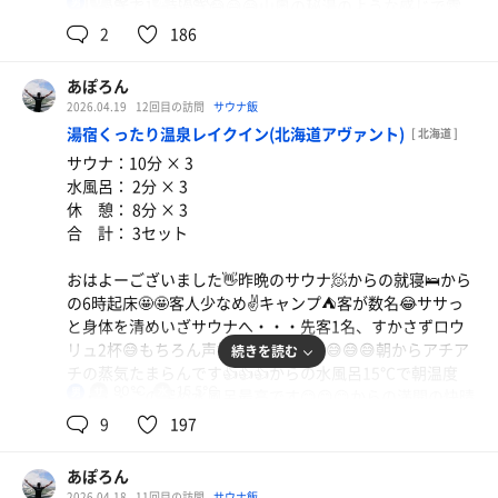
82℃
17.8℃
男
道し過ぎて12時過ぎ😅😅😅山奥の秘湯のような感じで雰
湯上がり処にてまた待ち合わせ😅ソフトドリンクサーバー
囲気最高👍駐車場も少なめで最高👍リロクラブの50円引き
2
186
飲み放題にアイス食べ放題しかも製氷機まであるのでサウ
クーポンで4人で入館🏃‍♂️‍➡️🏃‍♂️‍➡️ロビーの雰囲気もランプの
朝食バイキング
ナ上がりにキンキンドリンク頂けます。終始喋りっぱなし
宿って感じで👍👍👍しばしロビーを探索してからの入浴
腹いっぱい🈵大満足😂
で日付けは変わり就寝🛌🛌🛌🛌明日の朝サウナ楽しみにし
あぽろん
🏃‍♂️‍➡️脱衣所は広くは無いですが充分👍浴場も広くは無いで
て寝まぁーす😪😪😪おやすみなさい💤
2026.04.19
12回目の訪問
サウナ飯
すが先客2名で👍👍ササっと身体を清めいざサウナ
湯宿くったり温泉レイクイン(北海道アヴァント)
[ 北海道 ]
へ・・・5〜6名定員ぐらいのテレビ付きサウナ‼️毎時5分・
追記：ゴールデンウィーク前でしたがほぼ満室🈵でしたが
サウナ：10分 × 3
25分・45分の20分毎のオートロウリュです🤩室温82℃で
風呂もサウナも混まず最高のホテルライフでしたよー。バ
水風呂： 2分 × 3
いい感じの湿度ですがオートロウリュ発動するとさらに湿
イキングもサウナも外気浴もサイコーで大満足でした👍👍
休 憩： 8分 × 3
度上昇☝️☝️☝️熱すぎずちょうど良い‼️最高です😊😊😊からの
👍
合 計： 3セット
水風呂は実測17.8℃でずっと入ってられますよ🤭🤭🤭から
夕食バイキング
の外気浴はインフィニティ2脚とアディロン2脚で森の涼し
鼻詰まり酷くて味わからない😭😭😭絶対リベンジして
おはよーございました👋昨晩のサウナ🧖からの就寝🛌から
い風を浴びながら休憩😵‍💫😵‍💫😵‍💫最高に気持ちいい👍👍👍3セ
やるぞ
の6時起床🤩🤩客人少なめ✌️キャンプ⛺️客が数名😂ササっ
ット繰り返して終了☑️
と身体を清めいざサウナへ・・・先客1名、すかさずロウ
ここのオススメポイントはお湯♨️PH9.6のアルカリ泉質は
リュ2杯😅もちろん声掛けしてますよ😅😅😅朝からアチア
続きを読む
ヌルヌルすべすべで超お気に入り👍ずっと行きたかった理
チの蒸気たまらんです👍👍👍からの水風呂15℃で朝温度
由のひとつ👍是非このすべすべ泉質感じて下さい🤩皆さん
90℃
15.5℃
男
に・・・この深め水風呂最高です😊😊😊からの満開の快晴
気にいるはずです。ドライブがてら立ち寄ってみてくださ
で十勝の風を浴びながらの外気浴は気持ちいぃ〜🤭
9
197
い。絶対後悔しないですよ👋
やっぱレイク最高😊
朝は軽めの3セット完了✅
追記：PH9.6のアルカリ泉質がこんなにいいとは思わなか
あぽろん
安全運転で帰りまぁーす🚗💨
トンテキ・ロースカツ定食
ったぁ〜❗️めちゃくちゃオススメ👍👍
2026.04.18
11回目の訪問
サウナ飯