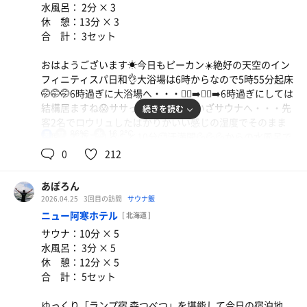
水風呂： 2分 × 3
休 憩：13分 × 3
追記：窓からは大量の雨☂️☂️☂️これから本当に雪になるの
合 計： 3セット
かなぁ？☃️
おはようございます☀今日もピーカン☀️絶好の天空のイン
フィニティスパ日和👌大浴場は6時からなので5時55分起床
🤭🤭🤭6時過ぎに大浴場へ・・・🏃‍♂️‍➡️🏃‍♂️‍➡️6時過ぎにしては
結構居ますね😱ササっと身体を清めいざサウナへ・・・先
続きを読む
客2名でロウリュしたばかりかいい感じの湿度でそのまま
86℃
16.2℃
男
着席して蒸されること10分🥵汗満開💦💦💦からの水風呂で
クールダウンしてからの待ち合わせ天空のインフィニティ
0
212
スパへ・・・満開の晴天☀️からの阿寒湖の景色は最高😊😊
😊夜の雰囲気もいいですが朝の阿寒湖も最高ですよ😊繰り
あぽろん
返し3セットにて完了✅昨日の腹パンもすっかり腹ペコ😅
2026.04.25
3回目の訪問
サウナ飯
😅😅いざバイキングへ突入✌️やっぱいやしいのかテーブル
ニュー阿寒ホテル
[ 北海道 ]
満タンです😅😅😅みんな良く食べるのでめちゃ楽しく食べ
サウナ：10分 × 5
れます👌気付けばまた腹パンパン😭😭😭美味しくいただ
水風呂： 3分 × 5
きました。ご馳走様でした😋😋😋
休 憩：12分 × 5
さぁまた寄り道しながら安全運転して帰りまぁ〜す🚗💨👋
合 計： 5セット
追記：写真撮り忘れましたがクロワッサン生地のワッフル
ゆっくり「ランプ宿 森つべつ」を堪能して今日の宿泊地