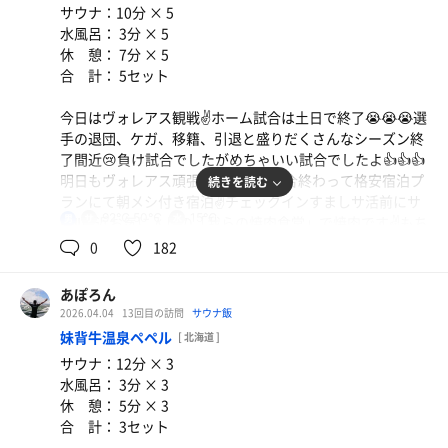
サウナ：10分 × 5
追記：朝サウナは利用する客人少なくストレスなく入れま
水風呂： 3分 × 5
した。またおじゃまします🤭
休 憩： 7分 × 5
合 計： 5セット
今日はヴォレアス観戦✌️ホーム試合は土日で終了😭😭😭選
手の退団、ケガ、移籍、引退と盛りだくさんなシーズン終
了間近😢負け試合でしたがめちゃいい試合でしたよ👍👍👍
明日もヴォレアス頑張れー🙏🙏🙏試合終わって格安宿泊プ
続きを読む
ランにて朝メシ付き宿泊✌️チェックインすましサ活前にサ
92℃,50℃
15℃
男
飯‼️最近お気に入りの「我らの焼肉食堂」で焼肉です✌️もち
ろんビール🍺🍺🍻も呑んじゃいますよ✌️✌️安くて美味いの
0
182
でオススメ👍👍腹も満腹になりホテルへ戻りしばし休憩し
てサウナへlet's go🏃‍♂️‍➡️先客少なめ洗い場ゼロ✌️ササっと身
あぽろん
体を清めいざサウナへ・・・先客1名で広々と思いきや先
バイキング
2026.04.04
13回目の訪問
サウナ飯
客1名はすぐ退室✌️✌️✌️広々テレビ観ながら寝サウナしちゃ
腹パンパン
妹背牛温泉ペペル
[ 北海道 ]
いましたよ👍👍👍スパアルパのガス遠赤外線サウナは久し
サウナ：12分 × 3
ぶり🧖🧖🧖湿度はちょい物足りないがいい汗出ます💦💦💦
水風呂： 3分 × 3
からの水風呂は15℃前後でちょうど良い👍からのチェアに
休 憩： 5分 × 3
て休憩😵‍💫😵‍💫😵‍💫次に入るは激アツミストサウナへ🧖もちろ
合 計： 3セット
んソロ✌️間隔は不明だがたまにとてつもない蒸気が吹き出