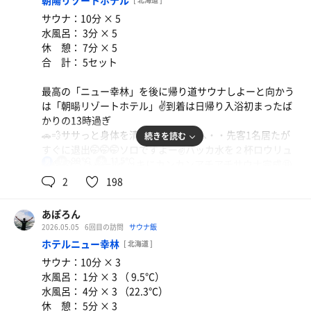
朝陽リゾートホテル
りにはこの時期特有のトカゲ🦎が3匹遊びに来てましたよ
サウナ：10分 × 5
😱😱😱トカゲと一緒に日光浴🌞最高でした😊😃
水風呂： 3分 × 5
あっと言う間に5セット完了✅涼しい風🌪️と広大な大雪山
休 憩： 7分 × 5
系を眺めながらは感動した🥹
合 計： 5セット
明日から出張頑張りまぁ〜す👋
今日のサ飯は馬力つける為「かつや」に決定🤩🤩🤩美味し
最高の「ニュー幸林」を後に帰り道サウナしよーと向かう
く頂きました😋
は「朝暘リゾートホテル」✌️到着は日帰り入浴初まったば
かりの13時過ぎ
追記：久々のホームでのマウンテン⛰️いやマウ活‼️最高の
🚗💨ササっと身体を清めいざサウナへ・・先客1名居たが
続きを読む
水分補給ありがとさぁ〜ん✌️
すぐに退出🤭🤭🤭ソロですよー✌️ハッカ水を２杯ロウリュ
90℃
11.5℃
男
😱😱😱うひゃー‼️イッキにカンカンアチアチサウナ完成🤩
肌に突き刺さるように熱気が降り注ぎ滝汗ダラダラです🥵
2
198
🥵🥵キッチリ10分蒸され水風呂へ・・・実測11.5℃のハッ
カ水風呂はシングル並みに冷え冷え🥶🥶🥶最高‼️本旅初の
あぽろん
外気浴は黄色🟡のウレタンソファにて休憩😵‍💫😵‍💫😵‍💫あまみ
2026.05.05
6回目の訪問
サウナ飯
がMAX✌️✌️✌️混雑せずほぼソロのサ活5セット完了✅昨日の
ホテルニュー幸林
[ 北海道 ]
天気がウソみたいに快晴👍安全運転で帰りまぁーす🚗
サウナ：10分 × 3
水風呂： 1分 × 3 （ 9.5℃）
追記：やっぱ連休なので上がった時にはチェックイン客が
水風呂： 4分 × 3 （22.3℃）
続々と・・・駐車場もそこそこ停まりつつあります。いい
休 憩： 5分 × 3
なぁ〜宿泊したいよー😭😭😭