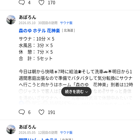
ダイブ🤩しっかり湯通ししてからいざサウナへ・・・先客
4
170
なし✌️ひとりぼっち🤣🤣🤣
セルフでモール泉を２杯ロウリュ💦💦温度計80℃ながらア
あぽろん
チアチ熱気が全身に降りかかり10分でgive upからの水風
2026.05.10
30回目の訪問
サウナ飯
呂は出てすぐ横🤭実測12.5℃でキンキン✌️シングルが欲し
森のゆ ホテル 花神楽
[ 北海道 ]
かったけど充分冷え冷え🥶からの外気浴はデッキの作りが
サウナ：10分 × 5
最高👍👍👍ベッド3つにベンチ👍👍👍もちろんベットで十
水風呂： 3分 × 5
勝川を観ながら😵‍💫😵‍💫😵‍💫日差しも👍風も👍あとはオレの鼻
休 憩： 7分 × 5
水🤧🤧🤧😮‍💨とりあえず3セット繰返して初アタック終了
合 計： 5セット
☑️チョイ部屋にて休憩してからいざ夕食バイキング
へ・・・🍽️しかも飲み放題付きって👍👍👍しかしオレの鼻
今日は朝から快晴☀️7時に給油⛽️そして洗車🚗🌟明日から1
水はおさまらなく何食べても味がわからない😖😖😖残念な
週間恵庭出張なので準備でバタバタして気分転換にサウナ
バイキングタイムでした。
へ行こうと向かうはホーム「森のゆ 花神楽」到着は12時
部屋でしばし休憩してから21時半に第2ラウンド‼️大浴場は
🕛ジャストで客人は日曜日にしては少なめ✌️ササっと身体
続きを読む
空き空き🈳サウナも貸し切り✌️３セット繰返してサ活終了
を清めいざサウナへ・・・先客は外気浴で休憩中みたいで
☑️モール泉を長めに入りお肌チュルチュル🤭🤭🤭
89℃
13.5℃,14℃
男
ソロでぇーす👍👍00分・20分・40分と20分毎のオートロ
明日の朝サウナ楽しみぃー👋
ウリュが発動するとイッキに湿度上昇☝️アチアチです。さ
6
191
おやすみなさい💤💤💤
らにマイ扇子🪭で扇ぎながら滝汗確定💦💦💦キッチリ10分
蒸され退出🏃‍♂️‍➡️水風呂は13℃チョイと冷え冷え‼️クールダ
追記：久しぶりのマウ活最高でしたよ😊炭酸は感じるけど
あぽろん
ウンも完璧👌からの外気浴は上段のアディロンにてまたま
味わからなかった😭早く鼻詰まり治ってくれーー🙏🙏🙏
2026.05.05
12回目の訪問
サウナ飯
だ真っ白な大雪山連峰を眺めながら😵‍💫😵‍💫😵‍💫露天風呂の周
[ 北海道 ]