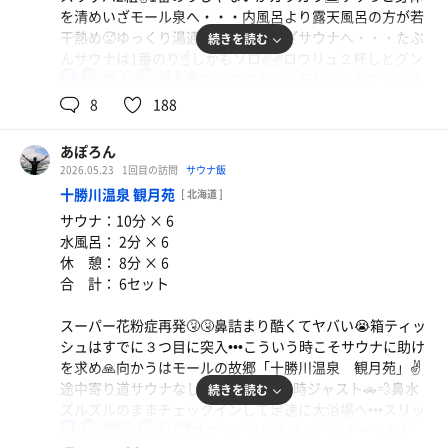
を清めいざモール泉へ・・・内風呂より露天風呂の方が若
干熱め🥵ゆっくり湯通ししてからいざサウナへ・・・たぶ
続きを読む
んサウナは1番のり☝️しかもソロ✌️✌️ロウリュ２杯しとグン
80℃
12.6℃
男
グン湿度上昇🤩誰も居ないのでタオル振りまくりでカンカ
ンサウナの出来上がりぃー✌️✌️✌️10分むされて汗満開です
8
188
💦💦💦からの水風呂は13.5℃で昨日よりぬるいが朝サウナ
にはちょうど良い🙆からの外気浴はデッキが最高に気持ち
あぽろん
いい👍👍👍ベッドに横たわるも良し👍ベンチで休むも良し
2026.05.23
1回目の訪問
サウナ飯
👍👍チェアで休むも良し👍👍👍完璧👌朝から3セット繰返
十勝川温泉 観月苑
[ 北海道 ]
し朝サウナ終了☑️☑️昨日より鼻詰まりはウソのように解消
サウナ：10分 × 6
✌️味覚も戻って来た感じ✌️✌️✌️やっぱモールサウナは万病に
水風呂： 2分 × 6
効くわ🤩🤩🤩朝サウナ後の外でのマウ活最高🤭体調万全で
休 憩： 8分 × 6
朝メシへ・・・隅から隅まで美味しく頂きました。どれも
合 計： 6セット
美味かったぁ〜😋😋
腹も満腹になったところで安全運転で帰りまぁーす🚗💨
スーパー花粉症再発🤧🤧鼻詰まり酷くてヤバい😭箱ティッ
シュはすでに３つ目に突入•••こういう時こそサウナに助け
追記：やっぱ鼻詰まりにはサウナがいい🤩是非花粉症にお
を求め🙏向かうはモールの故郷「十勝川温泉 観月苑」✌️
悩みの方はサウナへ行こう‼️
途中寄り道サウナなしで直行‼️到着15時ジャスト🚗💨鼻水
続きを読む
昨日の味覚不能状態の夕食バイキングだけが悔やまれます
ズルズルのままチェックインして足速に大浴場へ•••スリッ
😭😭😭絶対リベンジしてやるわ😂😂😂
80℃
12.5℃
男
パ4名👍空いてるぜ✌️ササっと身体を清めいざモール泉に