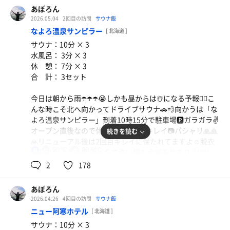
かもソロですよ✌️上段GETで温度計は95℃を差してます👌
22時以降の貸切プライベートサウナ最高でしたよ🤭🤭🤭
あぽろん
昔とは見違える程、サ室のコンディションは最高👍👍👍12
2026.05.04
2回目の訪問
サウナ飯
分蒸されギブアップ🥵からの水風呂は実測11.8℃でキンキ
なよろ温泉サンピラー
[ 北海道 ]
ン冷たい🧊からの休憩は湯船のへりに座って休憩😵‍💫😵‍💫😵‍💫
サウナ：10分 × 3
あまみバチバチ出て最高😊😊ちょいと寄り道サウナなので
水風呂： 3分 × 3
2セットにて終了😅こんなプライベート感☺️☺️☺️たまらん
休 憩： 7分 × 3
☺️
合 計： 3セット
またゆっくり来まぁーす👋
今日は朝から雨☂️☂️☂️😭しかも昼からは☃️になる予報😮‍💨こ
追記：以前とは比べられないぐらいキレイにリニューアル
んな時こそ北へ向かってドライブサウナ🚗💨向かうは「な
されてました。以前はサ室も独特の匂いがありましたが今
よろ温泉サンピラー」到着10時15分で駐車場🅿️ガラガラ✌️
は木の香りが最高にいい👍👍温泉タオルまで買っちゃいま
オープン直後なので休憩スペースもキレイ📷パシャリ🙏🙏
続きを読む
したわ😅😅😅
🙏リニューアル後は2回目キレイに保たれてますよ☺️脱衣
90℃
20.9℃
男
所もキレイ😍先客5〜6名で洗い場も余裕ありあり✌️ササっ
と身体を清めいざサウナへ・・・先客2名で上段GET✌️なか
2
178
なかいい感じでアツい🥵すぐに滝汗💦💦10分蒸されてギブ
🥵🥵からの水風呂は・・・ぬるぅ〜😮‍💨20.9℃はちょい物足
あぽろん
りないよー😭😭😭からの休憩は運良く空いてたチェアに
2026.04.26
4回目の訪問
サウナ飯
て😵‍💫😵‍💫😵‍💫ホシザキウォーターで水分補給しながら3セット
ニュー阿寒ホテル
[ 北海道 ]
完了✅朝イチ「サンピラー」最高でした。👋安全運転でま
サウナ：10分 × 3
たまた北上しまぁ〜す🚗💨