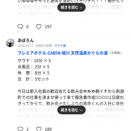
い🤩🤩🤩ササっと身体を清めいざサウナへ・・・朝からソ
ーの良さは完璧👌居心地最高です。来た事ない方は是非来
バイキング
ロ✌️ロウリュ2杯にウォーリュ2杯🤭🤭🤭素晴らしい湿度に
続きを読む
てくださいね。
朝からヤバ満腹🫃
香りで最高のサ室コンディション💯💯10分蒸されgive up
またまたマウンテンデュー振られてました。
92℃
15℃
男
🥵🥵🥵からの水風呂は安定の15℃😭😭😭からねととのい
処のアディロンにて頭にチョロチョロ水シャワー🚿掛けな
0
197
がら休憩👍👍👍めちゃ幸せ感じちゃうわ😵‍💫😵‍💫😵‍💫朝は3セッ
トにて終了😅
あぽろん
これからいつものサ活メンバーとちょいドライブからの宿
2026.04.17
4回目の訪問
サウナ飯
バニラソフト
泊✌️✌️✌️行き先はまだ発表してません😅😅😅ミステリーツ
プレミアホテル-CABIN-旭川 天然温泉かぐらの湯
[ 北海道 ]
みぞれ☃️混じりの中のソフトクリームも格別👍
アー🤭🤭
サウナ：10分 × 5
みんな喜んでくれるのが楽しい🤭🤭🤭
水風呂： 2分 × 5
さぁそろそろ合流の時間‼️出発しまぁす
休 憩： 8分 × 5
合 計： 5セット
追記：朝も貸切サウナ最高でしたよ🙏🙏インバウンド終わ
ったのかな？全然見かけなかったです👍👍👍
今日は新入社員の歓迎会たる飲み会🍻🍻🍻朝イチから剣淵
町での仕事を済ませ帰って来て報告書作成😮‍💨😮‍💨😮‍💨1日疲れ
きってからて、飲み会🎉久しぶりの高卒くんの入社に会社
はウカれまくってバカみたい😫😫😫新人くんよ頑張れ👍👍
続きを読む
👍お前さんの人生始まったばかりですから🤩🤩🤩今日はタ
92℃
15.5℃
男
クシー代ぐらいで泊まれるキャビンに宿泊の為、お酒は
少々控えめに・・・1次会・2次会と参加しホテル着はなん
2
189