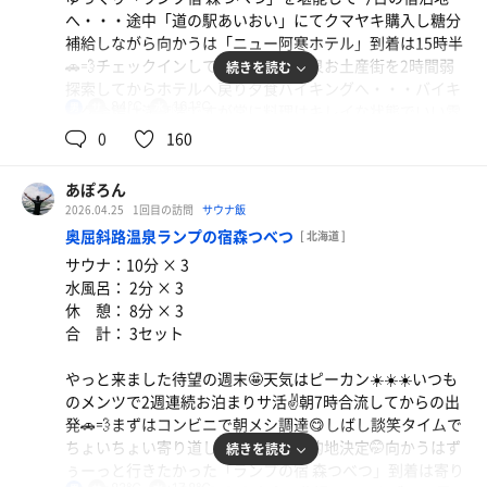
🧇5枚食べました😋😋😋😋😋これ永遠に喰えるぐらい美味
料亭の味 とん汁
へ・・・途中「道の駅あいおい」にてクマヤキ購入し糖分
い😋オススメ
サ活後のとん汁最高😊 チンピリで冷えた身体に染みる
補給しながら向かうは「ニュー阿寒ホテル」到着は15時半
是非ご賞味あれ・・・
👍
🚗💨チェックインしてから阿寒湖温泉お土産街を2時間弱
続きを読む
探索してからホテルへ戻り夕食バイキングへ・・・バイキ
84℃
16.1℃
男
ング会場は満席🈵ですが常に料理はキレイな状態でいい雰
囲気でした😋肉からスイーツ🍰まで多種多様で腹が破裂し
0
160
そうなぐらい食べちゃいました😭😭😭しばし部屋で休憩
してからの待望のサウナへ・・・そんな混み込みしておら
あぽろん
ずストレスフリー✌️✌️✌️ササっと身体を清めいざサウナ
2026.04.25
1回目の訪問
サウナ飯
へ・・・🏃‍♂️‍➡️🏃‍♂️‍➡️素晴らしい湿度でしかも広い👍まさにス
奥屈斜路温泉ランプの宿森つべつ
[ 北海道 ]
トレスフリー👍先客1名で「ロウリュしまぁーす」の声に
サウナ：10分 × 3
「お願いします」の返答‼️ありがとうございます😭湿度上
水風呂： 2分 × 3
昇して先客さんと蒸されます💦💦💦毛穴が広がってるのか
休 憩： 8分 × 3
すぐにキレイな玉汗👍👍からの水風呂実測16.1℃で阿寒湖
合 計： 3セット
を眺めながらクールダウン🆒⤵️からの天空のインフィニテ
ィスパで待ち合わせして合流🤭🤭🤭4人揃って😵‍💫😵‍💫😵‍💫ぺち
しょうゆラーメン+チャーマヨ丼
やっと来ました待望の週末🤩天気はピーカン☀️☀️☀️いつも
ゃくちゃ話しながら満点の星空を眺めながら休憩👍👍👍不
ずっと気になってましたが初訪問👍美味かったぁー
のメンツで2週連続お泊まりサ活✌️朝7時合流してからの出
感湯ぐらいの温度でずっと居られますよ👍👍👍👍👍だいた
発🚗💨まずはコンビニで朝メシ調達😋しばし談笑タイムで
い同じスパンのサ活メンバーと天空のインフィニティスパ
ちょいちょい寄り道しながら急遽目的地決定🤭向かうはず
続きを読む
で待ち合わせを繰り返して5セット完了✅みんなでの休憩
ぅーっと行きたかった「ランプの宿 森つべつ」到着は寄り
は楽しいですね👍