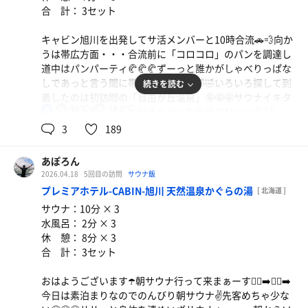
合 計： 3セット
追記：22時過ぎると日帰り入浴終了なので穴場の時間帯で
すよー😅😅😅
キャビン旭川を出発してサ活メンバーと10時合流🚗💨向か
新発売アクエリアス
うは帯広方面・・・合流前に「コロコロ」のパンを調達し
以外と美味い😋😋😋 口の中👄青くなりそー
道中はパンパーティ🥐🥐🥐ずーっと誰かがしゃべりっぱな
しであっと言う間に帯広到着🤣🤣🤣🤣🤣いろいろ探して到
続きを読む
着したのは初訪問の「自由が丘温泉」🤩🤩🤩サウナイキタ
92℃
15.6℃
男
イの投稿を見てずっと行きたかった施設のひとつ✌️✌️✌️
駐車場は広めで施設も古そうですがめちゃキレイで掃除が
3
189
完璧👌清潔感バッチリ👌脱衣所入ると常連の客人らしきが
4〜5人🤭浴場入って常連の客人同じく4〜5名👌合わせて
あぽろん
10名前後！洗い場は固定シャワータイプで懐かしさ感じま
2026.04.18
5回目の訪問
サウナ飯
す❗️ササっと身体を清めいざサウナへ・・・先客2名で皆さ
プレミアホテル-CABIN-旭川 天然温泉かぐらの湯
[ 北海道 ]
んマナー完璧でめちゃ感心します。温度も湿度も完璧で10
サウナ：10分 × 3
分蒸され汗満開💦💦💦からの水風呂は深めの15.6℃で蛇口
水風呂： 2分 × 3
🚰からはMAXで流れてます。オーバーフローは最高に気持
休 憩： 8分 × 3
ちいぃー✌️✌️✌️からの休憩は脱衣所のベンチでミニ扇風機
合 計： 3セット
を浴びて😵‍💫😵‍💫😵‍💫あっと言う間に3セット完了✅めちゃお気
に入りの施設にランクインかも😅また遊びに来まぁーす👋
おはようございます☂️朝サウナ行って来まぁーす🏃‍♂️‍➡️🏃‍♂️‍➡️
今日は素泊まりなのでのんびり朝サウナ✌️先客めちゃ少な
追記：めちゃお気に入りになっちゃいました。常連のマナ