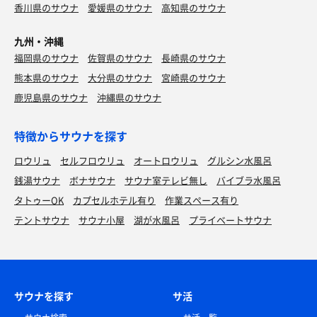
オロC
香川県のサウナ
愛媛県のサウナ
高知県のサウナ
オロC最高😊
九州・沖縄
福岡県のサウナ
佐賀県のサウナ
長崎県のサウナ
熊本県のサウナ
大分県のサウナ
宮崎県のサウナ
メローイエロー
鹿児島県のサウナ
沖縄県のサウナ
懐かしい味👅
特徴からサウナを探す
ロウリュ
セルフロウリュ
オートロウリュ
グルシン水風呂
銭湯サウナ
ボナサウナ
サウナ室テレビ無し
バイブラ水風呂
タトゥーOK
カプセルホテル有り
作業スペース有り
朝メシバイキング✌️
テントサウナ
サウナ小屋
湖が水風呂
プライベートサウナ
満腹です🫃
サウナを探す
サ活