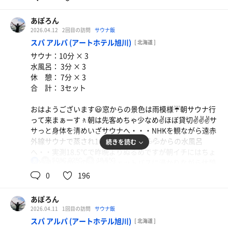
と22時😭😭😭「早くサウナ入りたぁーい！」って大浴場
へ・・・混み混みではないが客人それなりに居ますね😅サ
あぽろん
サっと身体を清めいざサウナへ・・・誰かロウリュした後
2026.04.12
2回目の訪問
サウナ飯
かカンカンアチアチ😡😡😡ちょい飲みしたせいか一瞬で汗
スパ アルパ (アートホテル旭川)
[ 北海道 ]
吹き出し我ながらスゲーわ💦💦💦10分耐えてからの水風呂
スパかつ🍝
サウナ：10分 × 3
へ・・・15℃前後で気持ちいぃ〜🤩🤩🤩からの露天のベン
うぅ〜美味い😋😋😋🍴
水風呂： 3分 × 3
チで休憩😵‍💫😵‍💫😵‍💫昼間は暖かいけどさすがに夜風はさむー
休 憩： 7分 × 3
い😱😵‍💫😱こんなスパンを繰り返し5セット完了✅
合 計： 3セット
明日は朝からお出掛け🚗
ファンオレ🍊
朝サウナ楽しみー👋
大浴場近くにはマウンテンデューありません😭😭😭 な
おはようございます😃窓からの景色は雨模様☔朝サウナ行
のでファン活します😅
って来まぁーす🚶朝は先客めちゃ少なめ✌️ほぼ貸切✌️✌️✌️サ
追記：22時過ぎたらほぼ貸切✌️ロウリュやり放題でカンカ
サっと身体を清めいざサウナへ・・・NHKを観ながら遠赤
ンアチアチでした✌️✌️✌️
外線サウナで蒸され10分🥵汗満開💦💦💦からの水風呂
続きを読む
あのサウナでソロは贅沢な時間でした。ありがとう🙏また
へ・・実測18.5℃で昨晩よりぬるめですが朝イチにはちょ
泊まりに来まぁーす
50℃,92℃
18.5℃
男
うど良い🙆からのひとりジェットバスに浸かりながら休憩
😵‍💫😵‍💫😵‍💫朝イチ最高です👍激アツミストと交互に3セット完
0
196
了✅朝イチ空いてて最高👍朝メシ朝メシ🏃‍♂️‍➡️朝メシ会場は
そこそこ賑わってます🤣🤣🤣いつも通り多種多様に盛り合
あぽろん
わせで腹MAX😭よーし‼️ヴォレアス北海道のホーム最終試
2026.04.11
1回目の訪問
サウナ飯
合に行こーっと🚗💨
スパ アルパ (アートホテル旭川)
[ 北海道 ]