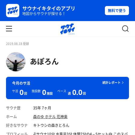
サウナイキタイのアプリ
無料で使う
地図からサウナが探せる！
2019.08.18 登録
あぽろん
統計レポート
今月のサ活
0
0
0.0
サ活
施設数
ペース
回
施設
週
回
サウナ歴
35年 7ヶ月
ホーム
森のゆ ホテル 花神楽
好きなサウナ
キトウシの森きとろん
プロフィール
✌️サウナ10分 水風呂3分 休憩7分の4～5セット😅 このスパ