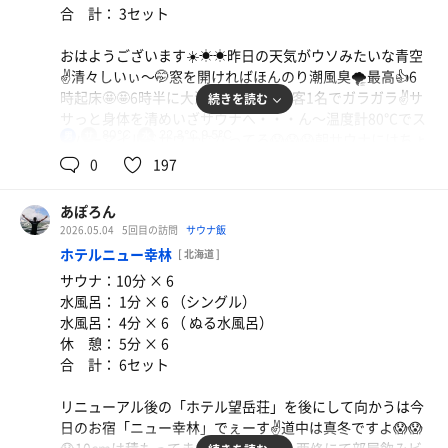
合 計： 3セット
帰り道に何度も素通りしてしまってた「森のごはんや」へ
立ち寄り腹ペコ解消🤩🤩🤩ラーメン🍜チャーマヨ丼を注文
おはようございます☀️☀☀昨日の天気がウソみたいな青空
❗️美味しかったぁ〜🤭是非近く通った際には立ち寄ってく
✌️清々しいぃ〜🤭窓を開ければほんのり潮風臭🌪️最高👍6
ださいね😅😅😅
時起床🤩🤩6時半に大浴場へ・・・先客1名でガラガラ✌️サ
続きを読む
サっと身体を清めいざサウナへ・・・ん〜温度計80℃でス
80℃
22.3℃,9.5℃
男
ーパーマイルドサウナになってる😱😱😱朝サウナにはちょ
うど良いか👍キッチリ10分蒸されて水風呂へ・・・昨日よ
0
197
りちょい高めですが9.5℃😱😱😱チンピリです😅からのぬ
る水風呂‼️これずっと入ってられるわぁー👍からの窓から
あぽろん
の朝日を浴びてアディロンにて休憩🤭🤭🤭最高😊３セット
2026.05.04
5回目の訪問
サウナ飯
繰り返して完了✅朝から最高のサ活ありがとう😭😭😭また
ホテルニュー幸林
[ 北海道 ]
来まぁーす👋
サウナ：10分 × 6
水風呂： 1分 × 6 （シングル）
追記：朝からシングル最高😊チンピリ水風呂最高すぎ😊😊
水風呂： 4分 × 6 （ ぬる水風呂）
超お気に入り🤩🤩🤩
休 憩： 5分 × 6
合 計： 6セット
リニューアル後の「ホテル望岳荘」を後にして向かうは今
日のお宿「ニュー幸林」でぇーす✌️道中は真冬ですよ😱😱