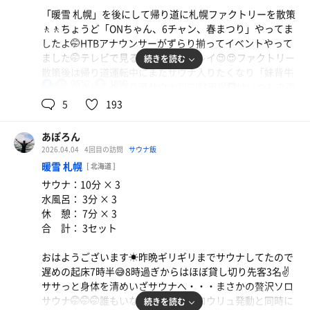
して激アツ激汗💦💦💦🥵🥵🥵からの水風呂、休憩を繰り返
「暖雪 札幌」を後にして帰り道に札幌ファクトリーを散策
して5セット完了✅めちゃ気持ち良かった🥴🥴🥴
🚶🚶ちょうど「ONちゃん、6チャン、春まつり」やってま
明日の朝サウナ、朝メシの夢でも観ながら寝まぁーす😪😪
したよ🤭HTBアナウンサーがずらり揃ってイベントやって
ました🤭テレビで見るよりめちゃキレイ😍😍ファクトリー
続きを読む
追記：スパアルパのプールみたいなぬるま湯がいつの間に
散策後は帰り道運転中にまたサウナ入りたくなり「妹背牛
か40℃くらいの普通のお風呂に変わってました😭😭😭あ
95℃
18℃
男
温泉 ぺぺル」へ寄り道サウナ🧖🧖‍♀️駐車場🅿️はいつもの週
のプールみたいなの好きだったのに・・・残念😢
末にしては少なめ✌️LINE友だちの100円引きクーポン使い
5
193
スパアルパにもマウンテンデューなし😭😭
600円にて入館😅ぺぺルさんの売店のサウナグッズが日に
明日のヴォレアス北海道ホーム試合最終戦もたくさん応援
日に増えてますね👍
📣して来るぞー👍👍👍
あぽろん
今日は週末‼️熱々サウナデー✌️ササっと身体を清めいざサウ
元アイススケートの高橋成美ちゃんもゲスト応援来てまし
2026.04.04
4回目の訪問
サウナ飯
ナへ・・・🏃‍♂️‍➡️🏃‍♂️‍➡️温度計95〜6℃指してます。結構アチ
たよ😍小さくて可愛かったよー😍
暖雪 札幌
[ 北海道 ]
アチ🤩オートロウリュ発動すると最高の湿度で汗だく💦💦
サウナ：10分 × 3
からの水風呂は18℃でいつもより冷えてます👍からの外気
水風呂： 3分 × 3
浴はドラクエパーティ３組ぐらいでいっぱい😭😭😭なか
惣菜たくさん
休 憩： 7分 × 3
の石のベンチで休憩😵‍💫😵‍💫😵‍💫サ室内では日ハム戦で大盛り
満腹モリモリ🫃 みんなよく食べるわ🤣🤣
合 計： 3セット
上がり☺️☺️☺️楽しいサ活出来ました。
もう暗くなってしまったので久しぶりに施設内レストラン
おはようございます☀昨晩ギリギリまでサウナしてたので
にてミックスフライ定食頂きました。満足満足😋😋😋
遅めの起床7時半😅8時過ぎからはほぼ貸し切り先客3名✌️
またおじゃましまぁーす👋🚗💨
ササっと身体を清めいざサウナへ・・・まさかの贅沢ソロ
サウナ🤭🤭🤭誰もいないのでオートロウリュ発動と同時に
続きを読む
追記：ぺぺルさんのアウフイベントたくさんありますよね