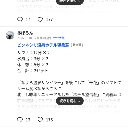
😱10cmは積もってます😱😱😱途中、西條にて部屋飲みビ
続きを読む
ール🍻とおつまみ買って到着は16時半🚗💨
95℃
20.8℃,8.2℃
男
２施設周ってもう腹ペコ大魔王😭😭😭まずは施設内の
「海 朱」にてスパかつとビール🍻頂き満腹🫃🤭ちょい休憩
17
177
してから大浴場へ・・・🏃‍♂️‍➡️混み込みしてないがそれなり
の客人居ますね😅ササっと身体を清めいざサウナへ・・・
あぽろん
先客4名で上段GET✌️代謝良すぎてすぐ滝汗💦💦💦10分蒸
2026.05.04
2回目の訪問
サウナ飯
されて水風呂へ・・・うひゃー😱チンピリの8.2℃‼️最高👍
ピンネシリ温泉ホテル望岳荘
[ 北海道 ]
さすがに１分で限界😵😵😵となりのぬる水風呂へ・・・実
サウナ：12分 × 2
測20.8℃はもう温かく感じる👍👍👍からのアディロンにて
水風呂： 3分 × 2
休憩😵‍💫😵‍💫😵‍💫1発目でととのっちゃいますね😵‍💫😵‍💫😵‍💫チンピ
休 憩： 5分 × 2
リ3セット繰り返して一時退散🥶🥶🥶
合 計： 2セット
お部屋で水分補給してから22時に２回戦突入🏃‍♂️‍➡️🏃‍♂️‍➡️なぁ
ーんと貸切✌️✌️✌️幸林貸切はめちゃ贅沢✌️何も気にせずサウ
「なよろ温泉サンピラー」を後にして「千花」のソフトク
ナに集中🤩🤩🤩「月曜から夜更かし」観ながらチンピリを
リーム食べながらさらに
３セット繰り返して本日のサ活終了☑️
北上し昨年リニューアルした「ホテル望岳荘」に到着🚗💨
やっぱ「ニュー幸林」来て良かったぁ〜🤭
駐車場🅿️はクルマ３台✌️外観は変わりなし😅ロビーもその
続きを読む
明日の朝サウナも楽しみぃ🤩
まま😅脱衣所もそのまま😅さて浴場は・・・洗い場・浴
おやすみなさい😪😪💤
95℃
11.8℃
男
槽・サウナもキレイになってるじゃん👍👍ササっと身体を
清めいざサウナへ・・・広さは変わらないがmetosのスト
13
175
追記：8.2℃はヤバい😱ってか最高の最高😊申し分なし👍
ーブに真新しい木🪾の香りがたまらない👍👍👍L型２段でし
👍👍明日の朝は何℃になってんだろ😅マジ楽しみ😊