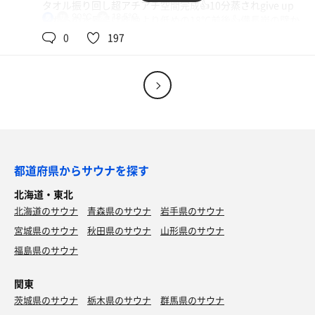
タオル振り回し超アチアチ空間完成👍10分蒸されgive up
☺️今度参加してみよう👋
90℃
18.5℃
男
🥵からの水風呂は昨晩より低めの18℃前後👍備長炭の壁か
ONちゃん祭りでガラガラくじで非売品のONちゃんまな板
らバチャバチャ滴り落ちる水💦最高です😊からの外気浴の
0
197
当たりました✌️✌️✌️
心地良さには感動しますよ🥹カンディハウスのチェアとベ
久しぶりのマウ活最高でした✌️✌️✌️✌️✌️
ッドはマジ最高でした😊是非来て見て体験してください🤩
🤩
また遊びに来まぁーす👋
追記：「暖雪 札幌」やっぱ良かった🤭
最高の空間ありがとうございました😊駐車場🅿️が近隣って
所を除けば💯です。
都道府県からサウナを探す
北海道・東北
北海道のサウナ
青森県のサウナ
岩手県のサウナ
宮城県のサウナ
秋田県のサウナ
山形県のサウナ
福島県のサウナ
関東
茨城県のサウナ
栃木県のサウナ
群馬県のサウナ