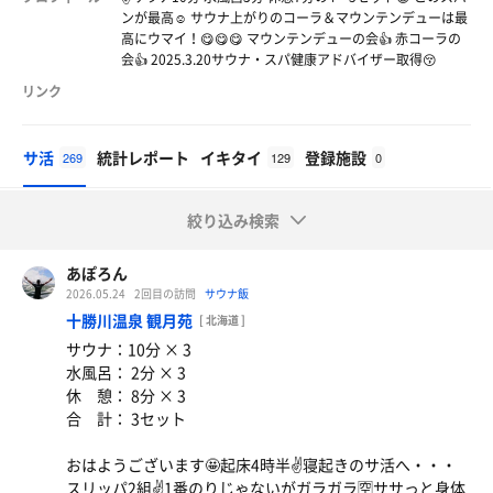
ンが最高☺️ サウナ上がりのコーラ＆マウンテンデューは最
高にウマイ！😋😋😋 マウンテンデューの会👍 赤コーラの
会👍 2025.3.20サウナ・スパ健康アドバイザー取得😚
リンク
サ活
統計レポート
イキタイ
登録施設
269
129
0
絞り込み検索
あぽろん
2026.05.24
2回目の訪問
サウナ飯
十勝川温泉 観月苑
[ 北海道 ]
サウナ：10分 × 3
水風呂： 2分 × 3
休 憩： 8分 × 3
合 計： 3セット
おはようございます🤩起床4時半✌️寝起きのサ活へ・・・
スリッパ2組✌️1番のりじゃないがガラガラ🈳ササっと身体