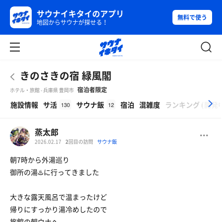
サウナイキタイのアプリ
無料で使う
地図からサウナが探せる！
きのさきの宿 緑風閣
宿泊者限定
ホテル・旅館 - 兵庫県 豊岡市
β
施設情報
サ活
サウナ飯
宿泊
混雑度
ランキング
(
開発
130
12
蒸太郎
2026.02.17
2
回目の訪問
サウナ飯
朝7時から外湯巡り
御所の湯♨️に行ってきました
大きな露天風呂で温まったけど
帰りにすっかり湯冷めしたので
旅館の朝ウナへ