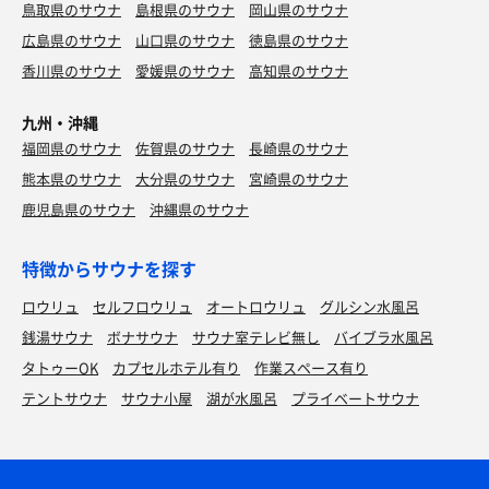
鳥取県のサウナ
島根県のサウナ
岡山県のサウナ
広島県のサウナ
山口県のサウナ
徳島県のサウナ
香川県のサウナ
愛媛県のサウナ
高知県のサウナ
九州・沖縄
福岡県のサウナ
佐賀県のサウナ
長崎県のサウナ
熊本県のサウナ
大分県のサウナ
宮崎県のサウナ
鹿児島県のサウナ
沖縄県のサウナ
特徴からサウナを探す
ロウリュ
セルフロウリュ
オートロウリュ
グルシン水風呂
銭湯サウナ
ボナサウナ
サウナ室テレビ無し
バイブラ水風呂
タトゥーOK
カプセルホテル有り
作業スペース有り
テントサウナ
サウナ小屋
湖が水風呂
プライベートサウナ