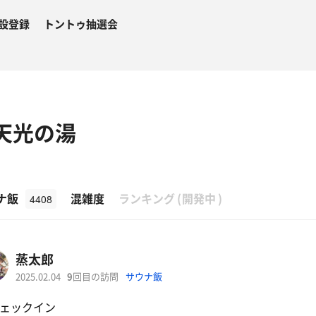
設登録
トントゥ抽選会
T 天光の湯
β
ナ飯
混雑度
ランキング
(
開発中
)
4408
蒸太郎
2025.02.04
9
回目の訪問
サウナ飯
ェックイン