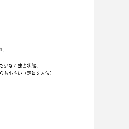
府 ]
も少なく独占状態、
らも小さい（定員２人位）