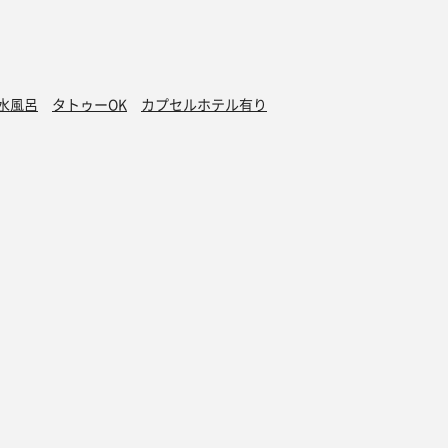
水風呂
タトゥーOK
カプセルホテル有り
グッズ
オンラインストア
ダー 2025
サウナグッズ特集
ダー 2024
サウナハット
ダー 2023
サ飯スウェット