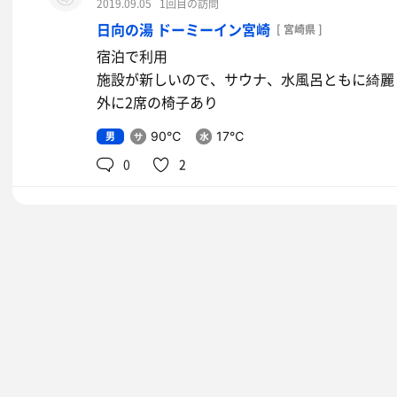
2019.09.05
1回目の訪問
日向の湯 ドーミーイン宮崎
[ 宮崎県 ]
宿泊で利用
施設が新しいので、サウナ、水風呂ともに綺麗
外に2席の椅子あり
男
90℃
17℃
0
2