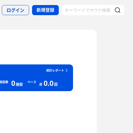
新規登録
ログイン
統計レポート
0
0.0
施設数
ペース
施設
回
週