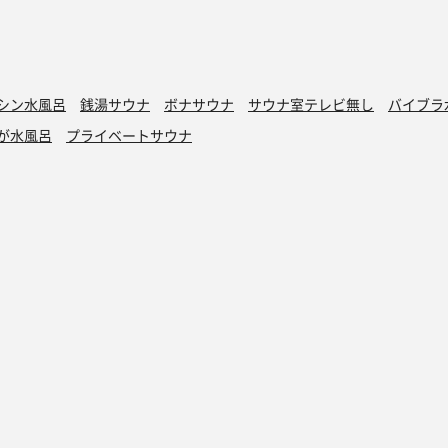
シン水風呂
銭湯サウナ
ボナサウナ
サウナ室テレビ無し
バイブラ
が水風呂
プライベートサウナ
トントゥ
読みもの
トントゥ抽選会
マガジン
トントゥとは
アドベントカレン
当選発表
アドベントカレン
過去の抽選会
アドベントカレン