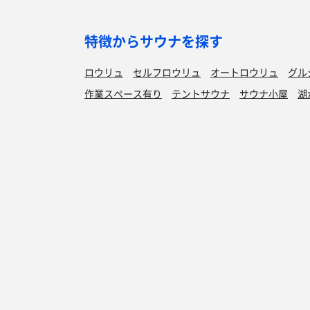
特徴からサウナを探す
ロウリュ
セルフロウリュ
オートロウリュ
グル
作業スペース有り
テントサウナ
サウナ小屋
湖
サウナを探す
サ活
サウナ検索
サ活一覧
泊まれるサウナ検索
地図から検索
サ活検索