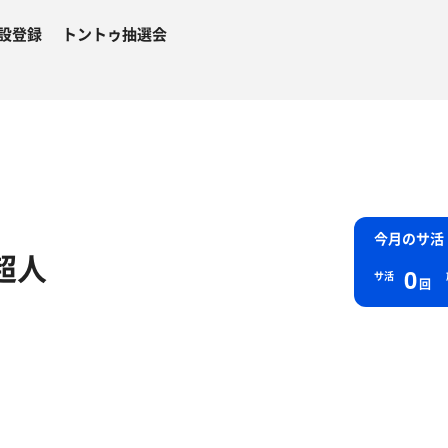
設登録
トントゥ抽選会
今月のサ活
超人
0
サ活
回