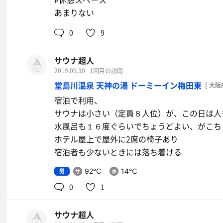
あまりない
0
9
サウナ超人
2019.09.30
1回目の訪問
堂島川温泉 天神の湯 ドーミーイン梅田東
[ 大阪
宿泊で利用、
サウナは小さい（定員８人位）が、この日は人
水風呂も１６度ぐらいでちょうどよい、がこち
ホテル屋上で屋外に2席の椅子あり
宿泊者も少ないときには落ち着ける
男
92℃
14℃
0
1
サウナ超人