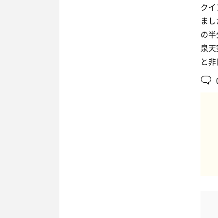
クイ
まし
の半
泉天
と非