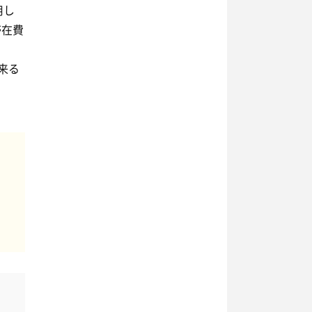
用し
滞在費
来る