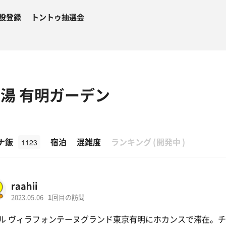
設登録
トントゥ抽選会
湯 有明ガーデン
β
ナ飯
宿泊
混雑度
ランキング
(
開発中
)
1123
raahii
2023.05.06
1
回目の訪問
ル ヴィラフォンテーヌグランド東京有明にホカンスで滞在。