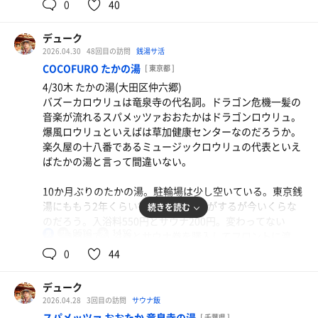
か。まぁ、こんなものか。
0
40
トロウリュで終わりか？と思っていたら12時になるとおば
たな。まぁ、混んでいるよりはいいけど。
ちゃんが入ってきてヒシャクで10杯くらいロウリュしてタ
しゅとけんととのいラリーのポスターが気になったのでス
今はどうだかわからないが初めて大田区のはすぬま温泉に
オルで撹拌してくれた。90℃のサ室内はスーっとするミン
デューク
タンプカードをもらってみた。SKCや黄金湯、ロスコ、
行ったとき、シャワーが40秒続いたので壊れたんじゃない
トの香りと強めの熱波でいい感じ。
2026.04.30
48回目の訪問
銭湯サ活
CIOなんかは入っているのに平和島までで神奈川は1件もな
かと周りの人に聞いたものだった。10秒くらいあれば短い
COCOFURO たかの湯
いのは残念。5週間のうち2週間経過しているし忙しくて行
[ 東京都 ]
と感じることはないが5秒以下だと短いと感じ、15秒を超
水風呂は露天の源泉掛け流し水風呂。呪術廻戦の弁護士の
けそうにないから今回はやめておくか。
4/30木 たかの湯(大田区仲六郷)
えると長く感じる。確かスパメッツァおおたかは10秒か13
ヤツみたいに水瓶に入ってみる。源泉掛け流しなので潜っ
バズーカロウリュは竜泉寺の代名詞。ドラゴン危機一髪の
秒だった気がする。
てもいいらしいので少し潜ってみたりして2分くらい入っ
音楽が流れるスパメッツァおおたかはドラゴンロウリュ。
ていると気持ちいい。
爆風ロウリュといえばは草加健康センターなのだろうか。
露天のかくれ湯は相変わらず熱い。43℃超の炭酸泉。あつ
楽久屋の十八番であるミュージックロウリュの代表といえ
湯と言うほど熱くはないが炭酸泉であることを考えると熱
3セット目は薬草サウナ。サ室温度は70℃ぐらいで横にな
ばたかの湯と言って間違いない。
い。10分入るのも結構キツイ。10分も入るとかなり出来上
って入る。木枕完備。これって岩盤浴よりもかなり熱いか
がってしまうので露天のアディロンダックで休憩する。そ
らさすがに寝たらヤバいよなぁと思いながらもMLBを眺め
10か月ぶりのたかの湯。駐輪場は少し空いている。東京銭
れから軽く水風呂に入ってからサ室に入る。
ながらウトウト。水風呂は露天の源泉かけ流し水風呂。
湯にももう2年くらい行っていない気がするが今いくらな
続きを読む
のだろう。入浴料550円とサウナ200円。変わってない
サ室内は5〜8人ほど。10人を超えると混んできた感がある
4セット目は高温サウナと源泉水風呂。
95℃
14℃
男
な。券売機で入浴券とサウナ券を購入してフロントに渡
が今日は終始5人ちょっとだったので胡座をかいても問題
一旦風呂を上がってリクライニングで休憩してから岩盤浴
す。下駄箱の鍵は自己管理だったっけ。フロントの方から
0
44
ないくらいの入り。椅子に座れないこともなく自分のペー
へ。休憩中に岩盤浴って何分くらい入るものなのか調べて
サウナの利用法はわかりますか？と言われたので久しぶり
スでサウナに入れる。
みると10分とか言っていたが、30分入ってやっと汗ばむ程
なのでお願いしますと私。サウナバンドの説明を受ける。
デューク
度なので90分くらい入らないといい汗はかけない。
まぁ、腕輪を見ればサウナ利用者の証であることはわかる
10分入るのもきつかったので今日は下段で 8分を3セッ
2026.04.28
3回目の訪問
サウナ飯
わな。
ト。
スパメッツァ おおたか 竜泉寺の湯
[ 千葉県 ]