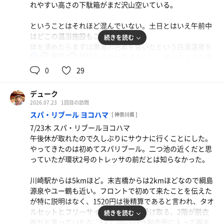
れやすい高さの下駄箱がまだ沢山空いている。
サ室に入ると1人しかいない。温度計は92℃。この温度だ
と中段はキツイかなと思いつつも中段に座ってミュージッ
ということはそれほど混んでいない。土日とはいえ午前中
クロウリュが始まるのを待っていると始まってから上段に
はどこの温浴施設もこんなものか。
続きを読む
座る人も多いのでびっくり。こんな猛者が多いのか？ロウ
体を清めたらまずは黒湯の色素を抜いたという白湯温泉を
リュも爆風もなかなか始まらないので戸惑ったが威力もか
88℃
17.5℃
探す。水風呂の前にあるのが白湯らしい。真水のような透
男
なりマイルドになっていたので上段に座る人が多いのも納
明な色ではないがグレーっぽい色をしているのでなるほど
0
29
得。
という感じ。循環濾過を繰り返して色が薄くなっている新
子安の鷲の湯の炭酸泉みたいだ。
11分ほど入ってから水風呂へ。温度計は壊れているようだ
デューク
がこの手足の痺れ具合からして以前よりは間違いなく冷た
2026.07.23
1回目の訪問
源泉は20℃だというが夏は加温せずに生源泉のまま提供し
いがまさかシングルってことはないか？たぶん30秒も入れ
スパ・リブール ヨコハマ
[ 神奈川県 ]
てくれたら気持ちいいのに。チラーなしの水風呂でも26℃
ずに手足が痺れてきて出てしまうのだが、十分に冷えてい
7/23木 スパ・リブールヨコハマ
くらいだから30℃以上だとやはり加温しているのだろう。
ないので椅子に座っていると体の中からポカポカしてく
午後休が取れたので久しぶりにサウナに行くことにした。
このぬるま湯源泉が1番人気なのだが何故か1番小さいので
る。こんなとき、何故だかわからないが何だか損をした気
やってきたのは初めてスパリブール。二つ池の近くだと思
なかなか空かない。
分になる。
っていたが環状2号のトレッサの前だとは知らなかった。
サ室に入ると上段には贅沢なスペースがある。上段の人は
2セット目はサ室に入るとほぼ満席でびっくり。音楽が始
川崎駅からは5kmほど。末吉橋からは2kmほどなので綱島
仰向けになって寝ている。さすがに混んでいるときは横に
まってからロウリュが始まるタイミングと爆風が始まるタ
源泉やユー鶴も近い。フロントで初めて来たことを伝えた
なれないと思うが5〜6割程度の入りなら許されるか。TVで
イミングが全く分からずペースがつかめなかったが、それ
が特に説明はなく、1520円は後精算であると言われ、タオ
は愛媛の島で美味しそうな魚を食べていた。あのアナゴは
なりの刺激が味わえるのはさすがたかの湯。休憩の椅子も
ルセットとフリーサイズの館内着を受け取る。2階が脱衣
続きを読む
食べてみたい。
8脚全て満席だったので補助椅子で休憩。いい感じの脱力
所だと言っていたな。EVで2階へ行き脱衣所に入って服を