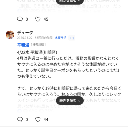
続きを読む
るのだから土日はさぞ混んでいることだろう。炭酸泉は無
モンサワー(550)
3セット目はタイミングが悪くセルフロウリュは出来なか
に到着。そう言えば奇数番号の下駄箱は上段ロッカーだっ
色透明だが温泉ではないのか？それとも無色透明の温泉な
ったが、露天のメディサウナでアロマの香りを楽しんで
生レモンサワー
100℃
16℃
男
たっけと探すがパッと見た限りでは偶数しか空いていな
のか？炭酸泉に入りながら露天風呂を眺めると塀の向こう
157cmの水風呂で立ち泳ぎをしながら潜ってみる。
い。
0
45
に竹林があって風情がある。
サ飯を食べてから岩盤浴でじっくり汗を流す。
受付の行列は覚悟していたが行列は食堂まではいかず10分
炭酸泉を出て露天へ。源泉掛け流しと循環湯の2つの露天
デューク
ベランダで外気浴ができたり椅子はたくさんあるのだがリ
程度で受付。確か誕生日クーポンはGWは使えないと思っ
風呂。黄色というか褐色の温泉。いわゆる黒湯ほど黒くは
2026.04.22
55回目の訪問
水曜サ活
＋1
クライニングが18脚しかないので平日でもまず使えること
たが聞いてみると今日は使えるとのこと。サウナイキタイ
なくかろうじて足元が見えるので他の人の足を踏んでしま
平和湯
はない。
[ 神奈川県 ]
の会員証を提示してドリンク無料券ももらう。ここまで一
うようなことはない。源泉が何℃かわからないが加温して
誕生日クーポンはあとするけんのみ。するけんは5月まで
4/22水 平和湯(川崎区)
銭もかかっていないので300円ほどでイオンウォーター
いて源泉の方は42℃くらいと熱め。籐製のデッキチェアと
okなのでGW後に行こうかな。
4月は先週ユー鶴に行っただけ。激務の影響かなんとなく
900を購入。
椅子が並んでいる。
サウナに入るのはやめた方がよさそうな体調が続いてい
た。せっかく誕生日クーポンをもらったというのにまだ1
ロッカー室に行くと運が悪いことに上段の利用者もやって
よし、サ室に入ってみる。入口にオートロウリュのスケジ
つも使えていない。
来た。ユー鶴みたいにフロントで制御しているところでは
ュールが貼ってある。30分毎か。あと12分もあるが頑張っ
上下ロッカーを同時に貸し出すなんてことはありえないの
てみるか。1列10人の3段構え。ツインストーブに三連送風
さて、せっかく19時に川崎駅に帰って来たのだから今日く
だが・・
システム付。サ室温度は84℃。たかの湯でいえば蓑虫みた
らいはサウナに入ろう。おふろの国か、久しぶりにレック
いにならないで楽しめる絶妙な温度設定。コイツは楽しめ
スインにも行ってみたい。サウナハウスもありかななんて
続きを読む
カラン席に行ってナイロンタオルがあることに驚く。あ
そうだ。
思いながら結局あまり乗り気ではない。
れ？確か草加はナイロンタオル無くなったと思ったのだ
92℃
7.5℃
男
が、厚木から持って来たのだろうか。まぁナイロンタオル
TVの時計が13時になると同時にオートロウリュが発動。こ
そうだな。帰り道にある平和湯に寄ってみるか。入口が混
0
44
があるなら次回からは持って来ないですむ。
れほど正確な時間に発動するオートロウリュは初めてだ。
んでいるようなら諦めて帰ろうと消極的な気持ちで平和湯
10秒ほどで水は止まって送風が始まるがもう少し強くても