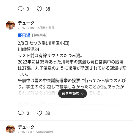
いてるようだ。
男
をみると体感温度と一致するのでそれくらいかなと思って
からか毛穴がピリピリと痛いのがなんとも言えない。
0
38
しまう。
フロントでサウナキーの残りをチラ見する。
3セットをこなして最後にあつ湯炭酸温泉で締める。帰り
1列7本くらいで3段あるからMAX21人だろうか。前回来た
サ室に入ると先客は1人。上段に座って温度計を見ると
デューク
にユー鶴のサウナハットを購入。ステッカーはもちろん、
ときは私が最後の1本を手に入れたがサ室待ちならぬフッ
92℃。熱すぎずぬるすぎず、こういうのでいいんだよなと
2026.02.08
15回目の訪問
ワッペンやmokuもある。ステッカーも買おうかな。
クキー待ちになるほどの盛況ぶりだったが、今日はちょう
思わせるサ室。悪くない。10分入って出る。水風呂に2分
辰巳湯
[ 神奈川県 ]
ど2列目まで下駄箱の木札が刺さっていてフックキーは1/3
入ってプールサイドのベンチで休憩。プールではウォーキ
2/8日 たつみ湯(川崎区小田)
余っている。
ングをしている人と泳いでいる人もいる。水着を着ないで
川崎銭湯34
泳ぐ機会なんてそうそうあるものじゃないよな。
ラスト前は有線サウナのたつみ湯。
脱衣所のインフィニティは埋まっていたがアディロンダッ
2022年には35湯あった川崎市の銭湯も現在営業中の銭湯
クは空いている。浴室内も以前に比べたら人が多いが19
2セット目にサ室に入ると4人がけ2段なのだが下段の人が2
は27湯。丸子温泉のように復活が予定されている銭湯は珍
時〜20時台に比べたら空いてる。そして何よりも騒がしい
人寄りかかっているせいで上段に座れず6人で満席になっ
しい。
連中がいなくて静かなのがいい。
ている。私が入って来ても姿勢を直そうとしないので諦め
午前中は雪の中衆議院選挙の投票に行ってから家でのんび
てサ室を出て熱めの湯船と水風呂で温冷交代浴をして時間
り。学生の時引越しで投票しなかったことが1回あったが
1セット目。
を潰す。これだから浅田湯のサウナは嫌なんだよな。
それ以外は必ず投票には行くようにしている。
続きを読む
先客5人。下段に座って2分ほどでオートロウリュ発動。追
いロウリュもいい感じ。下段でこんなにパワフルだったっ
しばらくして空いたので2セット目。今度は8人満席。小学
85℃
11.2℃
子供たちが作った小さな雪だるまと車の屋根に少し残って
男
け？と温度計を見るが斜めなのでよく見えない。甘いアロ
生以下の子どもが親子でサウナに入ってくる珍しい銭湯。
いる雪が午前中に降っていた雪の面影を残していた。
0
39
マの香りもいい感じ。7℃くらいのキンキン水風呂は冷た
21時を過ぎても20人くらいいてサウナもプールも激混み。
すぎて10秒ほどで足が痺れてくる。すぐに出て脱衣所のア
まぁ土曜だからしょうがないか。
京急推し湯スタンプラリーは4周目。若旦那からシールも
ディロンダックに座って目を閉じる。体の中の熱と水風呂
デューク
プールは諦めてアクアマッサージを1回だけ。
らいましたか？と言われ、まだ残っているのですか？とシ
の冷たさの闘いは熱の方が優ってしまう。やっぱり15℃く
2026.02.07
5回目の訪問