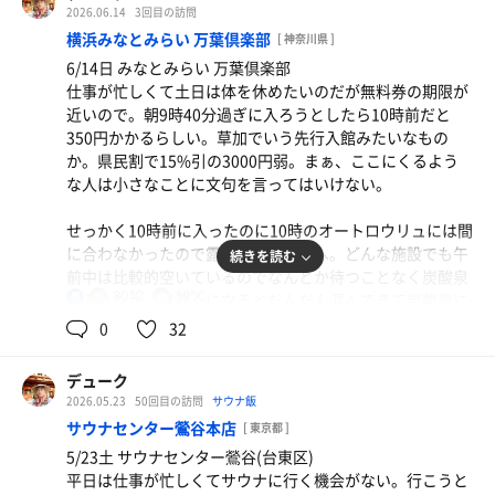
ていないようだ。そう言えば、ユー鶴やサウセンはそこそ
が3秒ほどで止まる。ハズレか・・。ユー鶴のカランを思
2026.06.14
3回目の訪問
はこんな感じかな。
こ行っているが、レックスイン川崎なんか何年くらい行っ
い出す。移動して2席目は5秒くらい。まぁいいか。
横浜みなとみらい 万葉倶楽部
[ 神奈川県 ]
てないだろう。久しぶりに行ってみるかな。
6/14日 みなとみらい 万葉倶楽部
体を清めたら炭酸泉を探す。温泉はしっかりとした黒湯の
仕事が忙しくて土日は体を休めたいのだが無料券の期限が
カラン席に座って体を清める。シャワーは3秒で止まる。
ようだ。が、炭酸泉がない。マジか！炭酸泉がないのは残
近いので。朝9時40分過ぎに入ろうとしたら10時前だと
今日もハズレだ。体を清めたらいつものように露天のかく
念だな。雰囲気はいい感じなのだが炭酸泉があるユー鶴と
350円かかるらしい。草加でいう先行入館みたいなもの
れ湯の炭酸温泉に入る。露天に5脚あるアディロンダック
綱島源泉を通り過ぎてスパリブールに来るのは厳しいか。
か。県民割で15%引の3000円弱。まぁ、ここにくるよう
には誰もいない。やっぱり空いているな。炭酸泉に入って
な人は小さなことに文句を言ってはいけない。
ちょっと舐めてみる。うん、塩味の効いたいつものユー鶴
外は40℃にも迫る暑さで露天は足の裏が火傷するくらい熱
だ。
いのでサウナに入る前に18℃の水風呂で体を冷やす。
せっかく10時前に入ったのに10時のオートロウリュには間
に合わなかったので露天の炭酸風呂へ。どんな施設でも午
続きを読む
スマートウォッチを無くしてしまったので首を伸ばして時
サ室は85℃だが入ると湿度が高いのか温度以上に熱さを感
前中は比較的空いているのでなんとか待つことなく炭酸泉
計をチラ見しながら10分ほど入るとぐったりするほど疲れ
じる。ビート板あり。3段構えの最上段は横になれるよう
80℃
19℃
に入れたが、昼近くになるとだんだん混んできて炭酸泉に
男
てしまいグロッキー状態になってしまうので露天のアディ
になっている。1人あたりのスペースがこれだけ贅沢にあ
入れない人もいた模様。4〜5しか入れない炭酸泉は施設の
0
32
ロンダックで少し休憩。41℃の炭酸泉でのぼせてしまって
るサウナはそうあるものじゃない。平日の昼間と言うこと
規模を考えると小さすぎる。
いるのかもしれないなと水風呂で少し冷やす。11℃の水風
もあってサ室内は私1人なので最上段で仰向けになって寝
呂は冷たくて気持ちいい。
デューク
てみる。床が熱い！
ここは24時間営業のようだが清掃はいつやっているのだろ
2026.05.23
50回目の訪問
サウナ飯
う。炭酸泉に毛やゴミがたくさん浮いていてとても汚かっ
サ室に入ると先客は2〜3人。反射的に上段に座ってボ〜ッ
サウナセンター鶯谷本店
水風呂がもうちょい冷たいと嬉しいがまぁしょうがない。
[ 東京都 ]
た。湯船が汚いと思ったのはここで2か所目。
とする。TVでは横浜スタジアムでの中日戦が流れている。
外気浴は素っ裸で皆さん日光浴をしている。私もヒリヒリ
5/23土 サウナセンター鶯谷(台東区)
下を向いて少し瞑想してみる。熱いなと顔を上げて12分計
するくらいの日焼けをした。
平日は仕事が忙しくてサウナに行く機会がない。行こうと
サウナは8人掛け×5段だから定員40人。多分全員が胡座を
を見るとまだ2分しか経っていない。肩や腕に汗か滲んで