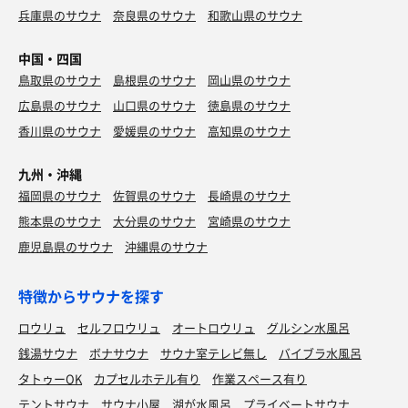
兵庫県のサウナ
奈良県のサウナ
和歌山県のサウナ
て鯉を追ってしまう。
22時を過ぎてもサ室は混んでいて常時7〜8人いる状態が続
中国・四国
く。下段は冷たい風を感じるので皆上段が空いたら上段に
鳥取県のサウナ
島根県のサウナ
岡山県のサウナ
移動している。私も 3セット目にして途中から上段に座っ
広島県のサウナ
山口県のサウナ
徳島県のサウナ
てみた。上段はなかなかの熱さだが扉が開く度に冷たい外
香川県のサウナ
愛媛県のサウナ
高知県のサウナ
気が入って来るので108℃のわりには長居できる。
今日はワイン風呂みたいな岩下の新生姜の湯。
九州・沖縄
下12-下15-下上15の 3セット1時間40分。
福岡県のサウナ
佐賀県のサウナ
長崎県のサウナ
ありがとうございました。
熊本県のサウナ
大分県のサウナ
宮崎県のサウナ
鹿児島県のサウナ
沖縄県のサウナ
特徴からサウナを探す
ロウリュ
セルフロウリュ
オートロウリュ
グルシン水風呂
銭湯サウナ
ボナサウナ
サウナ室テレビ無し
バイブラ水風呂
タトゥーOK
カプセルホテル有り
作業スペース有り
テントサウナ
サウナ小屋
湖が水風呂
プライベートサウナ