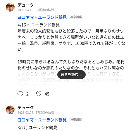
に行く。水曜の19時20分。ん？もしかして空いている？
まずは炭酸泉に10分入ってからサ室へ。かなりの混み具
デューク
いいかなというくらいの強さ。1分おきに追いロウリュが2
うん、間違いない。今日は空いている。
合。奥の上段しか空いていないので上段に座ると11時20
2026.04.16
68回目の訪問
回。送風は約5分間。
分、ドリカムの音楽がかかりロウリュが始まった。マキタ
ヨコヤマ・ユーランド鶴見
[ 神奈川県 ]
フロントにはご主人が座っている。銭湯探訪の賞品でもら
のブロワーで1人ずつ全員に熱風を送る。
温度計は13℃くらいを指しているが手足が痺れるほどでは
4/16木 ユーランド鶴見
った回数券を渡しながらサウナ料金が値上げされているか
ないので14℃くらいだろう。昨日の草加よりも深めのとと
年度末の殺人的繁忙もひと段落したので一月半ぶりのサウ
目を走らせる。このご時世でまだサウナ料金100円を維持
SSKさんではなかったので程よい熱さ。12時のマット交換
のいに満足。
ナへ。しっかりと休憩できる場所がいいなと選んだのはユ
している。神奈川県の銭湯料金は570円か。サウナ代を入
まで30分以上ロウリュが続くのでその間に2セットをこな
岩盤浴も汗だくになるので時間があれば入りたい。
ー鶴。温泉、炭酸泉、サウナ、1000円で入れて騒がしくな
れると銭湯でもスパ銭とあまり変わらなくなってきたな。
す。水風呂は痺れるほどではないがちょうどいい冷たさ。
16時過ぎから雨が降ってきて残念だったが帰り道は見事な
い。
ロースカツ定食 1600円
温度計は反射して見えないが15℃くらいだろうか。
虹を幾つも拝むことができて幸せな気分になることができ
満足のボリューム。口の中をやけどしないで食べるこ
そんな中で平和湯のサウナ代込で670円というのはすごい
た。
19時前に来られるなんて久しぶりだなぁとしみじみ。老朽
ことなのだろう。
とができる人はいるのだろうか
看板下の外気浴スペースでは頻繁にミストが発生してい
化のせいなのか節約のためなのか、それともハズレ席なの
混んでいるときなら脱衣所のアディロンダック2脚とイン
る。休憩スペースでのミストといえばレックスイン川崎と
かわからないがカラン席の水量があまりにも貧弱すぎる。
続きを読む
フィニティ3脚は満席なのだが今日は半分以上空いてい
今は亡きガーデンサウナ蒲田を思い出すが、両者よりも細
30秒経っても洗面器の8分目までお湯が溜まらないのはさ
る。
かく足元から湧き上がる感じなので体が濡れることもなく
100℃
15℃
すがにイライラする。
男
悪くはない。が、悪くはないという程度であると嬉しいか
2
45
サ室側のカラン席は私1人。こんなに空いている平和湯は
というとそうでもない。その内無くなりそうな気がする。
体を清めたらいつものように露天奥のかくれ湯へ。43℃超
久しぶりだ。サ室内は5人くらい。入って3分ほどでオート
唐揚げミニカレー定食(1350)レバー天ぷら(680)鬼レモ
のアツアツ炭酸露天温泉。炭酸泉は10分くらい入るのが最
ロウリュ発動。うん、さすが平和湯。サ室温度は92℃。
デューク
12時過ぎ、行列ができる前に食堂に滑り込んでサ飯。いつ
ンサワー大(830)
も効果的だと言われるが、この熱さだと10分入るのはちょ
92℃って言ったらたかの湯じゃ耐えられない熱さだよな。
2026.03.02
67回目の訪問
もの100年醤油ラーメンとドリンク券で梅好みサワー。つ
にんにくカレーうどんってもうなくなったのか？
っとしんどい。あつ湯炭酸泉に10分入ったらアディロンダ
平和湯のオートロウリュは強目の刺激でちょうどいい。
ヨコヤマ・ユーランド鶴見
[ 神奈川県 ]
いでにチャーハンも。昼ごはんの後はアルコールを抜くた
ックで5分休憩。表面の水気が全てなくなる頃に肌寒くな
めにリクライニングで休憩。
3/2月 ユーランド鶴見
ってくる。