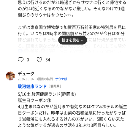
思えば行けるのだが21時過ぎからサウナに行くと帰宅する
かけるくらいゆったりしているのは流石。温度計は78〜
くる。やっぱりサウナっていいなぁ。と思っていると話し
さて、岩盤浴で少し横になってから帰ろうかな。これで鶴
のが24時近くなるのでなかなか厳しい。そんなわけで1週
80℃辺りを指しているが、4段目や5段目は10分入るのも
声が聞こえてくる。竜泉寺や満天の湯は騒しいからあえて
見で行ったことがないのはあとゆげ蔵か。
間ぶりのサウナはサウセンへ。
キツいくらいでなかなかの熱さ。最初は4段だと思ったが
ユー鶴に来ているというのにユー鶴のサ室内が騒しいとな
暗い中に5段目がある。午前中だとサ室内が10人以上にな
んだかなぁという気持ちになってしまう。
まずは東京国立博物館で加賀百万石前田家の特別展を見に
ることはまずない。スタッフがストーブ脇にあるおちょこ
行く。いつもは9時半の開店前から並ぶのだが今日は30分
みたいなのに何かを補充していた。アロマオイルだろう
1セット目は上段で7分、2セット目は下段5分、 3セット目
ほど遅れてしまった。が、平成館の前には行列が出来てい
続きを読む
か。アロマの香りはほとんど気付かない。
は下段6分。1か月ぶりのサウナは熱い。11℃の水風呂は冷
る。国宝の剣などが人気なのだろうか。それにしても随分
た過ぎて30秒くらいしか入れないので休憩中に体の中がポ
96℃
13℃
男
と沢山集めたものだ。流石100万石。今まで600円だった
午前中は空いているので休憩場所に困るようなことはない
水
カポカしてきてしまうのが残念だったが、程よい脱力感が
水
音声ガイドも700円に値上がりか。
0
34
が、荷物置き場がないのでサウナハットなんかはベンチに
心地いい。こういうのがいいんだよなぁとつくづく。
置くかカラン席の上に置くしかない。やっぱり荷物棚は欲
トーハクは2時間半ほどで切り上げてサウセンへ。トーハ
しい。
デューク
これからもサウナに行きたい。
クの正門からサウセンまでは歩いて約10分。孤独のグルメ
2026.05.16
3回目の訪問
サウナ飯
に出た鶯谷の鳥椿は相変わらず並んでいる。サウセンには
3セット目は11時のオートロウリュに合わせて時間調整。
駿河健康ランド
[ 静岡県 ]
12時半過ぎに到着。威勢のいいフロントの方から3時間コ
20分ごとのオートロウリュならチャンスは何度もあるが1
5/16土 駿河健康ランド(静岡市)
ースか8時間コースのどちらにするが聞かれて3時間コース
時間に1回となると入ったタイミングによっては1回しかチ
誕生日クーポン④
もできたのですねと1月に来たときと同じ反応をしてしま
ャンスがない。森乃彩みたいに時間がずれているかもしれ
4月生まれなのだが翌月まで有効なのはクア&ホテルの誕生
う。のんびりしたいので8時間コースを選択。アドバイザ
ないので4分前にサ室に入って最上段でスタンバイ。サ室
日クーポンだけ。昨年は山梨の石和温泉に行ったがやっぱ
ー証を見せて2800円が2500円になる。
内は7〜8人くらい。
り岩盤浴にも入れるするけんの方がいい。5回くらい来た
ような気がするが過去のサ活を3年ぶり3回目らしい。
時間的に13時のアウフグースにちょうどいいか。浴室入口
プシュプシュと水が滴る音がする。もしや終わったばかり