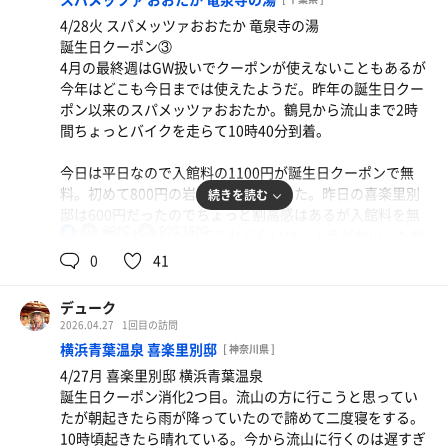
朝から何も食べてないから腹減った。帰りに三保のとんか
やっぱりこれくらいの混み具合のユー鶴は落ち着いていて
つ屋五郎十でロースカツ定食を食べて帰る。帰りは東名で
4/28火 スパメッツァおおたか 竜泉寺の湯
脱衣所のロッカーは随分空きが多い。使用中のロッカーを
いいものだ。
帰ろうかな。
誕生日クーポン③
ざっと数えてみると15くらいか。かなり空いているんじゃ
4月の最終週はGW扱いでクーポンが使えないこともあるが
ないか？GWの谷間の平日の18時40分、たかの湯を選んで
右側のやんちゃなビックリシャワーが直っていた。
今年はどこも今日までは使えたようだ。昨年の誕生日クー
大正解。
ポン以来のスパメッツァおおたか。鶴見から流山まで2時
タイミングが悪いので15分ほど炭酸泉で時間を潰してから
間ちょっとバイクを走らて10時40分到着。
19時20分のミュージックロウリュに合わせて8分前にサ室
に入る。
今日は平日なので入館料の1100円が誕生日クーポンで無
料。初めて800円の岩盤浴を付けてみた。昨日の喜楽里別
続きを読む
久しぶりのミュージックロウリュは絶叫マシンに乗る前の
邸は600円だったのでちょっと割高感はあるが入館料を無
ドキドキ感がある。
80℃
9℃,15℃
男
料にしていただいたのでこれくらいはしょうがない。ただ
おっと結構混んでいるな。中段と上段に7人。温度計を見
GWは岩盤浴が1500円になるという。入浴も1580円になる
0
41
ると96℃！マジか！これは中段でもヤバいんじゃないか？
らしいが混んでいて満足に楽しめない。だから今週の月火
を休みを取ったのは正解だった。
スゲェ猛者なのかと思っていたらミュージックロウリュが
デューク
始まるときには中段2人、下段3人になっていた。そりゃそ
2026.04.27
1回目の訪問
体を清めたら周りを見渡す。
うだよな。95℃超はヤバいよな。私は久しぶりなので下段
横浜青葉温泉 喜楽里別邸
[ 神奈川県 ]
竜泉寺といえば他にはない大きな炭酸泉。露天にはセルフ
で様子を見る。
4/27月 喜楽里別邸 横浜青葉温泉
ロウリュができるメディサウナが見える。おっ、深くて潜
誕生日クーポン消化2つ目。流山の方に行こうと思ってい
れる水風呂があるんだっけ。まずは炭酸泉に入ってみる。
青葉喜楽里と同じくらいか。スパメッツァおおたかよりは
たが朝起きたら雨が降っていたので諦めて二度寝をする。
20人は入れそうな広い浴槽には5人ほどしかいない。16時
マイルドかな。少し余力を残して出る。水風呂は相変わら
10時頃起きたら晴れている。今から流山に行くのは遅すぎ
過ぎには混み合っていたがまだ午前中なので空いている。