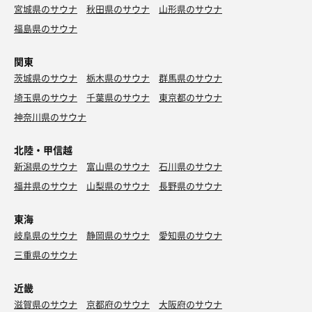
ーキー、タオルセットが入ったビニールバッグを受け取
ぱいになったのだが2セット目は80℃で14分でも腹八分目
宮城県のサウナ
秋田県のサウナ
山形県のサウナ
る。脱衣所に入って驚く。ここって折上げ格天井だったの
だったりする。何だか人が増えてきたので 3セット目は諦
福島県のサウナ
か。縁側で休憩している人は誰もいないな。
める。水風呂は温度計は15℃くらいを指しているが20℃く
らいだろうか。
関東
体を清めたら軽く露天風呂で下茹でしてみる。明日からま
た寒くなるらしく昼間に比べると外はかなり寒いが露天風
茨城県のサウナ
栃木県のサウナ
群馬県のサウナ
草津湯は草津温泉を薄めた感じで本物の硫黄泉っぽい感じ
呂がそこそこ熱いのは嬉しい。
がする。先に1人入っている中に強行して入ったのだが電
埼玉県のサウナ
千葉県のサウナ
東京都のサウナ
気風呂の領域が結構広いので注意。70分2セット、ありが
神奈川県のサウナ
サ室に入ると上段に先客3人。4人掛けなのだから胡座はや
とうございました。
めて欲しいよなと思いながら下段に座ってTVをみる。温度
北陸・甲信越
計は108℃。12分計もちゃんと動いている。TVが高い位置
京急スタンプラリーの景品は現在開催中の川崎大田銭湯の
にあるので下段だと首がキツい。108℃というのは確かに
新潟県のサウナ
富山県のサウナ
石川県のサウナ
スタンプラリーではなく昨年開催された鶴見区のスタンプ
熱いがサ室が露天にあるので扉が開く度に冷たい外気が入
ラリーのmokuタオルだった。
福井県のサウナ
山梨県のサウナ
長野県のサウナ
って来るので扉前の下段だとせっかく温まってもリセット
されてしまう。
東海
岐阜県のサウナ
静岡県のサウナ
愛知県のサウナ
サ室前の露天にある水風呂は18〜20℃くらい。この時期の
露天水風呂にしては冷たくはないがまあ外気に触れながら
三重県のサウナ
の露天水風呂なのでそれだけで冷たい。
近畿
休憩は脱衣所に戻って縁側に出てアディロンダックに座っ
滋賀県のサウナ
京都府のサウナ
大阪府のサウナ
て池を眺める。池の主はどいつだろうとつい身を乗り出し