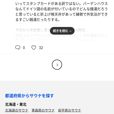
休憩はいつものように腰にバスタオルを巻いて脱衣所のベ
いってスタンプカードがある訳ではない。バーデンハウス
入ってサウナに入りますと伝えて下駄箱の鍵と回数券と千
ンチで。脱衣所では音楽が聴こえたり聴こえなかったり。
思ったよりも空いていたので22時過ぎの時間も狙い目かも
なんてドイツ語の名前が付いているのでどんな銭湯だろう
円札を渡し、ロッカーキーとオレンジ色のタオル地サウナ
しれない。 3セット90分。ありがとうございました。
と思っていると折上げ格天井があって縁側で外気浴ができ
マットを受け取る。このオレンジ色のタオル地サウナマッ
2セット目も上段で。世界中のだれよりきっと(WANDS)こ
横浜南区の風情ある番台銭湯仲乃湯が2月末で閉湯と聞い
るすごい銭湯だったりする。
トをもらう銭湯はかまぶろ温泉、福美湯もそうだったな。
の曲は中山美穂バージョンの方がいいな。ロマンスの神様
たので行ってこようかな。
(広瀬香美)が流れてきた。当時学生だった私はバブルとは
今日から京急推し湯スタンプラリーは4周目。
続きを読む
浴室内は寿恵弘湯方式でカラン席には椅子と洗面器が備え
縁がなかったがこの曲を聴くとアルペンのCMとバブル景
京急スタンプラリーから何が届いたらしく不在通知が入っ
てある。カラン席のシャワーってどう使うんだっけ？と一
気を思いだす。
108℃
18℃
ていた。ん？京急スタンプラリーってまだ開催中なのにな
男
瞬考えたが目の前のパチンコのハンドルのような蛇口を目
んだろう。もしかしてサウナハットが当たったのか？それ
0
32
に入ったのでハンドルを回してみる。ホントにパチンコを
3セット目は曲を楽しもうと下段で30分入ってみた。
くらいしか思いつかない。まぁ明日取りに行ってみるか。
打っているような体制で頭の上からシャワーが出てくる。
FLASH(Perfume)、愛を語るより口づけをかわそう
ただ左にひねるとお湯が出てくるのがパチンコとは違うと
(WANDS)、十三夜(鈴木雅之)、BEST FRIEND(kiroro)・・
バーデンハウスは23時30分までなので21時過ぎたら空い
ころだが、お湯を止めようとして腕を振り上げてしまって
下段だとかなりマイルドなサ室に感じるが10分もすると汗
ているのでは？と淡い期待をしていたのだが思いのほか混
何度か空振りしてしまうのは私だけではないだろう。黒板
がじわじわと吹き出してくる。ここ最近では1番汗をかい
んでいて驚いた。小松湯ほどキツくなく、山陽館やたつみ
消しを置くような棚があるのだが微妙に傾いていて荷物が
たサ活だったと思う。
湯といった近隣のサウナよりは強めのバーデンハウスは
落ちてしまうのでこの棚がなかなか使いにくい。
「こういうのでいいんだよ、こういうので」という王道サ
ここたつみ湯は2時間制限があるので30分入るのは1セット
ウナを求めてくる人たちが自ずと集まってくるのかもしれ
サウナは対面式1段構えで定員は4〜5人。TV、12分計、温
のみ。休憩もしっかりとると上10-上14-下30の 3セットで
ない。
都道府県からサウナを探す
度計完備。脱衣所には荷物棚があるのでサウナ道具はここ
ちょうど2時間。
に置いておける。
ありがとうございました。
北海道・東北
サウナ料金は250円なので銭湯料金と合わせるとキリのい
暖炉のような石が積んであるストーブがある対流式サウナ
北海道のサウナ
い800円。下駄箱の鍵を預けてサ室のフックキーとロッカ
青森県のサウナ
岩手県のサウナ
は温度のムラが大きい。1セット目は94℃で8分でお腹いっ