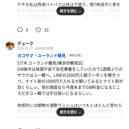
の32個のロッカーは使用中が14個。半分以上空いている。
か？と思ったが11時1分頃にライトアップが始まった。ス
ケチな私は西湘バイパス以外は下道で。朝7時過ぎに家を
洗体してサ室に入る際にスケジュール表が目に入る。ん？
プリンクラーのようなシャワータイプが多い中、滑り台の
出て140kmの道のりを3.5時間かけてやってきた。それに
続きを読む
土日は毎時間開催ではなくなったのか？
ように斜めに水が流れてくるのは珍しい。で、これがかな
しても静岡の国道1号って100km/hで走っていたりして結
9時、13時、15時、17時、19時、21時の6回になったらし
り強烈で背中に回り込んで背中から熱波がやってくる。で
104℃
16℃
男
構痺れる。覆面注意。午前中はやっぱり空いていていい！
い。13時の回は下から5-5-4の定員通りの14人。サ室内に
30秒〜1分くらいして追いロウリュが2回。全部で 3セット
0
33
イヨシコーラの香りが広がる。これってイヨシコーラのア
のオートロウリュ。逃げ出すほどではないが十分満足。
ユー鶴よりも濁った黄褐色の温泉にナノ炭酸が溶けている
ロマなんかないよな。ほうじ茶ロウリュみたいにイヨシコ
かなり効く炭酸泉。私の体には1番効く炭酸泉かもしれな
ーラロウリュなのだろうか。正確にはアイスボールだけ
デューク
水風呂は16℃くらいかと思ったが温度計は18〜19℃。長
い。１セット目は高温サウナ。初めて来たときは迷ったが
ど。
2026.05.07
69回目の訪問
めに2分ほど入ってから水風呂脇の石椅子に座禅を組むよ
もう迷うことはない。入口に設定104℃とあるがかなり強
ヨコヤマ・ユーランド鶴見
うにして座るとかなり深いところまでいける。
[ 神奈川県 ]
烈。ユー鶴とは明らかにレベルが違う。草加級の熱さ。胡
サ室は私の知っているサウセンより若干熱めの96℃くら
5/7木 ユーランド鶴見(横浜市鶴見区)
座をかいていると足の指や膝頭がヒリヒリ熱くなってく
い。ロウリュは上段でも軽めなので中段以下だと多分物足
3セット2時間。ありがとうございました。
GW後半は体調不良で自宅療養をしていたので1週間ぶりの
る。コイツは熱いなと8分で出る。
りないだろう。 3セットを12分弱で終了。10人以上いると
サウナはユー鶴へ。LINEの1000円入館クーポンを開きつ
ととのい難民になるので終わったあとも3分くらい残ると
つ、ナイト割の1000円で入れるか聞いてみるとナイト割が
水風呂は16℃とまぁまぁ。露天の水風呂は源泉掛け流しだ
椅子にも空きが出てくる。
効くらしい。他の施設なら今週末までGW料金になるとこ
から潜ってもいいと書いてある。よし、次に入ってみる
ろだがユー鶴では平日扱いになるらしい。
か。
3セットを終えて食堂でサ飯を食べて5Fで休憩。2時間半ほ
ど休憩して浴室に行くと17時のアウフグース中。担当はネ
体感的には朝晩の通勤ラッシュはいつもとほとんど変わら
2セット目は12時近かったのでフィンランドサウナへ。11
モトさん。かなり強烈そうで途中でたまらず出てくる人が
ないくらい人がいたが、ユー鶴は明らかに人が少ない。カ
続きを読む
時55分におちょこ1〜2杯分のオートロウリュが発動。サ室
ちらほら。21時は激熱らしい。今度味わってみたい。
ラン席も空いているのでいつもと違う席に座ってみる。シ
のところにはアロマロウリュのスケジュール表が貼ってあ
94℃
13℃
ャワーは3秒で止まる。ハズレか。隣に移ってみる。5秒
男
る。今日はミントのロウリュらしいがもしかして今のオー
値上げしたからかわからないがサウセンもかなり人が減っ