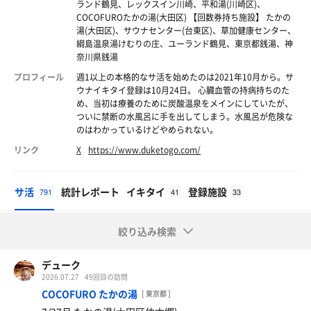
ランド鶴見、レックスイン川崎、平和湯(川崎区)、
COCOFUROたかの湯(大田区) 【回数券持ち施設】 たかの
湯(大田区)、サウナセンター(台東区)、草加健康センター、
綱島温泉湯けむりの庄、ユーランド鶴見、東京都銭湯、神
奈川県銭湯
プロフィール
週1以上の本格的なサ活を始めたのは2021年10月から。サ
ウナイキタイ登録は10月24日。 心臓血管の持病持ちのた
め、当初は療養のために炭酸温泉をメインにしていたが、
ついに禁断の水風呂に手を出してしまう。水風呂が危険な
のはわかっているけどやめられない。
リンク
X
https://www.duketogo.com/
サ活
統計レポート
イキタイ
登録施設
791
41
33
絞り込み検索
デューク
2026.07.27
49回目の訪問
COCOFURO たかの湯
[ 東京都 ]