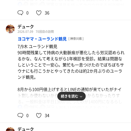
感。
85℃
18℃
脱ぐ。裸になって風呂道具を持ってウロウロするが浴場が
男
前回来たときは6分も入るときつかったが今日は前回より
見当たらない。そう言えば風呂は4階とか言っていたっ
0
36
はちょっとだけ耐性がついたのだろうか、プラス2分くら
あ、これでもういいかな。以前は義務であるかのように 3
け？
い。17.5℃の水風呂はちょっと物足りないが冷んやりして
セットをこなしていたが自分が納得できれば1セットでも
気持ちいい。今日は潜ってブクブクする人がいたが前回は
デューク
いいかなと思うようになったのは人が増えてきたせいもあ
流石にサウセンみたいに1階で裸になって6階の浴室に行く
かけず小僧もいたので水風呂の水はあまり綺麗ではない模
2026.07.09
70回目の訪問
るかもしれない。
人はいないが、レックスインだと7階のロッカー室から8階
様。気のせいか水風呂に入らない人が多いような気がす
ヨコヤマ・ユーランド鶴見
[ 神奈川県 ]
の浴室まで裸で行く猛者もいる。ここは男性専用施設では
る。
気になったので水風呂の温度を測定。11.9℃。やっぱ
7/9木 ユーランド鶴見
ないので館内着を着なければならない。階段で登りながら
り・・・やっぱりたかの湯はスゲーな。
90時間残業して持病の大動脈瘤が悪化したら労災認められ
見て回る。
外気浴は相変わらず日光浴。ベンチで横になるのは空いて
るかな、なんて考えながら1年検診を受診。結果は問題な
いるときだけ許されると思うのだが土日に1人でベンチを
しということで一安心。繁忙も一息つけたのでぼちぼちサ
3階は漫画コーナーとレストラン。設定6のスロットもあ
占領するのはあまりよろしくない。まだ午前中の日光浴は
ウナにも行こうかとやってきたのは約2か月ぶりのユーラ
る。北斗もあるようだ。景品は入館券なのだろうか。
前回のような14時頃の日光浴に比べると熱さが全然違う。
ンド鶴見。
4階は浴室。館内着を入れる鍵付ロッカーがある。5階は屋
地面もまだ普通に歩ける熱さ。
上庭園と岩盤浴。岩盤浴は男女兼用で館内着のまま使用す
8月から100円値上げするとLINEの通知が来ていたがナイ
る方式。入口にあるヨガマットを使うらしい。新しい館内
2セットだけして3階のスロットコーナーで2013年の5号機
ト割しか使わないから正規の料金がわからなかったりす
続きを読む
着はフロントに言えば150円でもらえるらしい。私が見た
北斗転生の設定6を満喫。8千円も使ってしまった。8千円
る。一般料金は平日1300円だったのが1400円になるらし
限りでは岩盤浴利用者はだれもいなかった。
で入館券3枚は大赤字だが楽しんだので良しとしよう。岩
94℃
11℃
い。17時からのナイト割も1100円になるとのこと。
男
盤浴をしてサウナも 3セット目をするつもりだったがもう
0
34
一通りみたら4階の浴室へ。ユー鶴よりは新しい感じだが
18時を過ぎていたので岩盤浴はやめておく。何だかスゲー
19時前にチェックイン。駐輪場を見るかぎり今日は空いて
綱島源泉ほどおしゃれ感はない。場所も辺鄙なところにあ
雷雨が降ってるし、もう少しいてもよかったかな。今日は
いるらしい。8月から値上げされること以外は何も変わっ
るがちょっと鄙びた感じがいい。座ったカランのシャワー
デューク
サウナ1時間、スロット6時間。まぁ飽きるまではしばらく