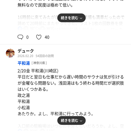
は貸切だ。おっ？新しい板看板が設置されている。「高濃
無料なので民度は極めて低い。
度炭酸泉風呂」うん、いいね。おっ？結構熱いぞ。温度計
は44℃超。やるね。炭酸泉といえば人肌温度の40℃以下が
16時前に来てみたが自転車一杯、駐車場も満車だったので
続きを読む
当たり前の中、まさかの44℃超。新呑川湯よりも熱い。お
諦めて20時前にまたやってきた。ラスト1枚の回数券を使
そらく炭酸泉では1番熱いのではないだろうか。10分も入
92℃
18℃
って入湯。明日からは570円に値上がりか・・・。ロッカ
男
るとかなり出来上がってしまう。
ーの鍵は確か奇数が上だったよな。自分でロッカーの鍵を
0
40
選ぶスタイルはここだけだったか？
なので炭酸泉から出たら露天のアディロンダックで休憩7
分。そしてサ室へ。入口の温度計は94℃、サ室内の温度計
デューク
100年醤油ラーメン、チャーハン、梅好みサワー
浴室に入ると結構人がいる。ここは壁際以外のカラン席は
は102℃。サ室内は10人くらいになることもあったが大抵
2026.02.20
54回目の訪問
熟成醤油のコクがいい。焦がし玉ねぎが引き立てる。
100均のカゴを置くスペースがないので壁際のカラン席が
は5人程度でゆったり入れる。ストーブ前の下段で8分。熱
平和湯
[ 神奈川県 ]
取れないととても不便で悲しくなる。よほど混んでいない
チャーハンがイマイチかな。
い。頭の中で誰かが言っている。「銭湯とは違うのだよ、
2/20金 平和湯(川崎区)
限り1席空いている間に入り込むと何だコイツと思われる
銭湯とは」
平日だと翌日も仕事だから遅い時間のサウナは気が引ける
ので壁際のカラン席は諦める。火木土は男湯がミニプール
が金曜なら問題ない。浅田湯はもう終わる時間だが選択肢
の日なので親子連れが多い。
1月に来たときはビックリシャワーが2つとも故障中だった
はいくつかある。
が今日はやんちゃな左側が故障中だが左側は稼働中。よか
政之湯
確かそれほど熱いサウナではなかったと思うので体を清め
った。
平和湯
たらしっかり下茹でをする。深い湯船がない横長の広い浴
小松湯
槽は45℃まではいかないと思うが結構熱い。汗が出るくら
水風呂はキンキンの13.5℃。少し痺れるがしっかり2分入
あたりか。よし、平和湯に行ってみよう。
い下茹でするとこれでサウナに入ると2〜3分も耐えられな
ると鮮やかなあまみが浮かんでくる。シンプルだけどユー
続きを読む
いと思うので今度は水風呂で軽めに冷やす。
鶴のサウナと水風呂はやっぱりいい。2セット目は水風呂
入口前の駐輪場はいつもの半分くらいだろうか。よし、空
確か温度計は壊れているはずだが18℃を指している温度計
から30℃のクールダウンバスへ。引き締まった毛穴が開く
92℃
7.5℃