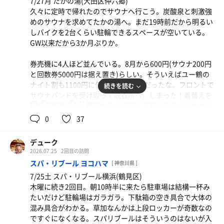
7/27月 たかの湯(大田区仲六郷)
久々に定時で帰れたのでサウナへ行こう。炭酸泉と刺激強
めのサウナを求めてたかの湯へ。まだ19時前だから明るい
しバイクを2台くらい駐輪できるスペースが空いている。
GW以来だから3か月ぶりか。
券売機に4人ほど並んでいる。8月から600円(サウナ200円
と回数券5000円は据え置き)らしい。そういえばユー鶴の
ナイト割も1100円に値上がりするんだったな。フロントで
続きを読む
サウナバンドを受け取って脱衣所へ。しまった！着替えを
92℃
11.9℃
忘れてしまった。風呂から出て同じ下着を着るのはかなり
男
抵抗があるがしょうがない。
0
37
浴室をみるとカラン席も半分以上埋まっていて思ったより
デューク
混んでいる。体を洗ってから立ちシャワーを浴びようとす
2026.07.25
2回目の訪問
ると水が出てくる。まったく、いつも嫌な気持ちになる。
スパ・リブール ヨコハマ
[ 神奈川県 ]
サウセン稲荷町店みたいに立ちシャワーの温度を下げたら
7/25土 スパ・リブール横浜(鶴見区)
元に戻すよう貼り紙をして欲しいくらいだ。
木曜に続き2回目。朝10時半に来たら駐車場は結構一杯み
たいだけど駐輪場はガラガラ。下駄箱の空き具合で大体の
炭酸泉に10分入るとぐったりするので椅子で5分ほど休
混み具合がわかる。草加なんかは上段ロッカーが奇数なの
憩。相変わらずたかの湯の炭酸泉はよく効く。
ですぐになくなる。スパリブールはそういうのはないが入