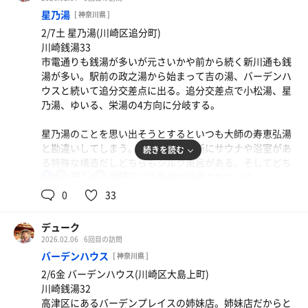
浅田湯カードは持っているけど銭湯カードが売っていたの
ールをゲット。下駄箱の鍵、回数券と200円を渡して可愛
らいで2分ほど入るのがちょうどいい。体一面に現れた鮮
星乃湯
で購入。2セット90分。ありがとうございました。
[ 神奈川県 ]
らしいサ室のフックキーを受け取る。
やかなあまみをチラ見してから天井の鳳凰をぼんやり眺め
2/7土 星乃湯(川崎区追分町)
る。
川崎銭湯33
まだ16時前だというのに、雪も止んでいるせいか結構混ん
市電通りも銭湯が多いが元さいかや前から続く新川通も銭
でいる。サウナ利用者の先客は2名。檜風呂は思ったより
2セット目。
湯が多い。駅前の政之湯から始まって吉の湯、バーデンハ
ぬるいのでローズ&サンダルウッドの湯でじっくり下茹で
22時を過ぎると更に空いてきた。上座が空いていたので座
ウスと続いて追分交差点に出る。追分交差点で小松湯、星
をする。ピンク色は先日の生姜湯のようだが白檀の香りが
ってみる。サウナストーンが音を立てているのと強い熱気
乃湯、ゆいる、栄湯の4方向に分岐する。
優しい。檜風呂は40℃以下だと思うがこちらは43℃くらい
がオートロウリュが発動したばかりであることを物語って
はありそうないい温度。
いる。温度計を見ると92℃！たかの湯で92℃だったら上段
星乃湯のことを思い出そうとするといつも大師の寿恵弘湯
では耐えられないくらいの熱さだし、道理で下段でもパワ
と勘違いしてしまう。どちらも脱衣所にサウナや浴室があ
続きを読む
結構温まってからサ室へ。サ室に入るとDESIRE(中森明菜)
フルだったわけだ。
る特殊な構造だしどちらもシルク風呂がある。そしてどち
が流れている。よし、今日も楽しめそうだなと上段に胡座
サ室内は終始2人しかいなかった。9分。
80℃
20℃
らもカラン席には椅子と洗面器が常備されている。
男
をかいて座る。1列4人座れる広さがあり、3人だと全員胡
0
33
座をかく余裕があるので3人までだとゆったりできる。サ
3セット目。
選挙前日ということもあって雪の中ちらつく中選挙カーの
室温度は84〜86℃。下茹でが効いているおかげでサ室に入
また少し混んできて先客5人。上段に座るとさらに人が増
声が聞こえる。先日Amazonで購入した防水防寒着の性能
って1分で首すじから汗が流れてくる。
デューク
えてサ室内は8人になった。サ室の外から覗くとTV側にあ
を試すにはちょうどいい。上下で12000円もしないという
2026.02.06
6回目の訪問
る2つの丸太椅子は見えないようでまだ空きはあるのだが
のに暖かくてこの程度の雨雪なら問題ない。これからは冬
10分でサ室を出て水風呂へ。キンキンの水風呂は30秒も入
バーデンハウス
入るのを諦めているようだ。この時間でもこれくらい混む
[ 神奈川県 ]
場のバイクはこれでいくか。
っていると手足が痺れてくる。まさかのシングルか？と測
こともあるらしい。タイミングが悪くまたオートロウリュ
2/6金 バーデンハウス(川崎区大島上町)
ってみると11.2℃。さすが雪の日の冷たさだな。
なしかと思っていたら出ようとしたら発動したので追いロ
川崎銭湯32
つけめん玉が見えてきた。星乃湯に来るといつも目に入る
ウリュまで頑張って11分。
高津区にあるバーデンプレイスの姉妹店。姉妹店だからと
ので気になってはいるがまだ食べたことはない。星乃湯に