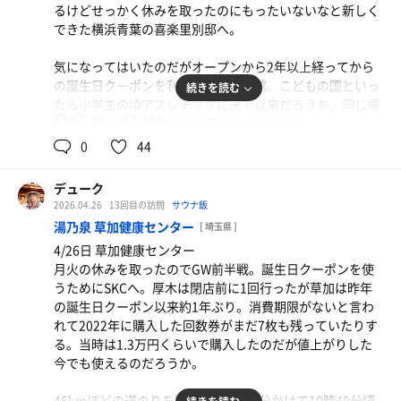
ず冷たい。温度計が壊れているので温度はわからないが手
るけどせっかく休みを取ったのにもったいないなと新しく
足の痺れ具合からしてスパメッツァおおたかの15℃よりは
できた横浜青葉の喜楽里別邸へ。
オートロウリュは横浜青葉の喜楽里別邸と同じ30分毎。サ
冷たい感じ。13〜15℃くらいだろうか。1分ほど入ってい
室は9人×4段だから喜楽里別邸よりは広いし4段あるので
い感じ。
気になってはいたのだがオープンから2年以上経ってから
上段はもっと熱い気がする。8分前に入ってスタンバイ。
の誕生日クーポンを利用しての初来館。こどもの国といっ
続きを読む
サ室内は5人ほど。暗くてよく見えないが温度計は80℃。
2セット目は5分前に入って中段に座る。90℃超の中段はさ
たら小学生の頃アスレチックに来て以来だろうか。同じ横
12分計はないのか？11時30分のオートロウリュは1回のみ
すがに効く。こんなのを蓑虫みたいになりながら上段で受
84℃
14℃
浜市とはいえ端から端なので30km近くある。
男
か？びびって途中退室。
けていたんだよな。若かったな。
0
44
下駄箱の鍵のチップでゲートが開く後精算方式のよくある
2セット目は12時の回。余力を残すため6分前に入って上段
2セット目の水風呂は長めに入ると軽いぐわんぐわんな感
方式。フロントで免許証を提示して入館。せっかくなので
にスタンバイ。燃えよドラゴンのテーマ曲が流れてロウリ
デューク
じ。曲目を見ると次はDA PUMPのUSA。おっ、知っている
平日600円をプラスして岩盤浴にも入るかな。岩盤浴は無
ュが始まる。ドラゴンロウリュたる所以か。12時の回は少
2026.04.26
13回目の訪問
サウナ飯
曲だと思って中段に座ったが視界が暗くなってきて少し目
人受付でロッカーから岩盤浴セットを受け取る。
し混んできて20人くらいいただろうか。流石ドラゴンロウ
湯乃泉 草加健康センター
が回る。こりゃ無理だなと諦めてととのい椅子で休憩。や
[ 埼玉県 ]
リュを名乗るだけのことはあって上段だと結構楽しめる。
っぱりぐわんぐわんは良くないな。
4/26日 草加健康センター
昨年行った宮沢湖、一昨年行ったひたちなかの喜楽里も浴
月火の休みを取ったのでGW前半戦。誕生日クーポンを使
室までが遠かった気がするがこれが喜楽里別邸の売りなの
キツめのロウリュを味わっても9℃の水風呂だと冷える前
炭酸泉とサウナを2セットずつで1時間40分。
うためにSKCへ。厚木は閉店前に1回行ったが草加は昨年
だろうか。
に手足が痺れてしまうので15℃の水風呂でじっくり3分入
やっぱりたかの湯は裏切らない。
の誕生日クーポン以来約1年ぶり。消費期限がないと言わ
浴室に入ってまず思ったのが思ったより狭いな。横浜市だ
って久しぶりにぐわんぐわんになってみる。以前はこの深
強い刺激に少しめまいがしたが、無理はしないでぼちぼち
れて2022年に購入した回数券がまだ7枚も残っていたりす
からしょうがないか。
いととのいを追い求めていたこともあったがこれは体に悪
やっていこう。
る。当時は1.3万円くらいで購入したのだが値上がりした
そうなので最近はここまで深く入らないようにしている。
今でも使えるのだろうか。
生姜焼き定食
体を清めたらまずは炭酸泉へ。到着したのは昼過ぎだった
私の場合は水風呂に入る時間で調整する。
アスパラの肉巻き(800) 生姜焼き(800)、定食(480) 生レ
が平日とはいえ結構混んでいる。平日でもこれだけ人がい
45kmほどの道のりを下道で1時間30分かけて10時40分頃