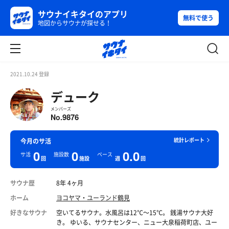
サウナイキタイのアプリ
無料で使う
地図からサウナが探せる！
2021.10.24 登録
デューク
メンバーズ
9876
No.
統計レポート
今月のサ活
0
0
0.0
サ活
施設数
ペース
回
施設
週
回
サウナ歴
8年 4ヶ月
ホーム
ヨコヤマ・ユーランド鶴見
好きなサウナ
空いてるサウナ。水風呂は12℃〜15℃。 銭湯サウナ大好
き。 ゆいる、サウナセンター、ニュー大泉稲荷町店、ユー