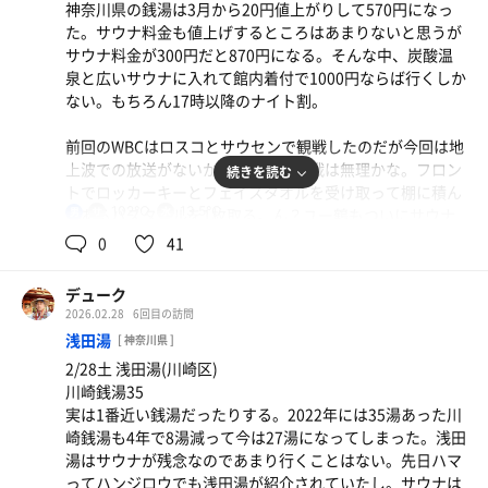
追いロウリュの余韻を味わっていると若旦那が入ってき
神奈川県の銭湯は3月から20円値上がりして570円になっ
た。19時50分。マット交換の時間らしい。外には行列が出
さて、最後にもうひと風呂入って帰ろうかな。
た。サウナ料金も値上げするところはあまりないと思うが
寒くなってきたらサ室へ。入口の温度計は93℃。20時過ぎ
来ている。確かこの後若旦那がブロワーを使ってくれるん
サウナ料金が300円だと870円になる。そんな中、炭酸温
くらいまではサ室内は5人くらいでガラガラ。久しぶりの
だっけ。常連らしき人達が話をしている。見たことがある
泉と広いサウナに入れて館内着付で1000円ならば行くしか
サウナなので無理をせずに下段で。8分ほどで出てビック
人もいるような気もする。
ない。もちろん17時以降のナイト割。
リシャワーへ。やんちゃな右側は故障中だが片方だけでも
稼働しているのは嬉しい。水風呂は15℃。それほど低い温
私は1セット目を終えて脱衣所のアディロンダックで休
前回のWBCはロスコとサウセンで観戦したのだが今回は地
度ではないが久しぶりの水風呂なので15℃でも十分冷た
憩。休憩を終えて2セット目に入ろうと思ったがサ室内か
上波での放送がないからサ室での観戦は無理かな。フロン
続きを読む
い。
らは歓声が聞こえるのではいるのはやめておく。
トでロッカーキーとフェイスタオルを受け取って棚に積ん
102℃
13.5℃
であるバスタオルを1枚取る。ん？ユー鶴もついにサウナ
男
水風呂は軽めに1分ほどで切り上げて露天のアディロンダ
ブロワーが終わってサ室に入ると強目のアロマの香りがす
ハットを作ったのか？刺繍入とはいえ税込2530円だからち
0
41
ックで外気浴。夜になってから寒くなってきたので外気浴
る。ジンジャーだろうか？コーラみたいな香りがする。2
ょっと安っぽい感じはするが待望のユー鶴サウナハットな
をしている人はあまりいない。
セット目は1人になったので上座に座ったがタイミングが
ので帰りに買って帰るかな。
デューク
悪くオートロウリュはなし。7分でお腹いっぱい。 3セッ
20時15分頃、 3セット目になるとサ室内は急に混んでき
2026.02.28
6回目の訪問
ト目は下段で8分。うん、やっぱり平和湯のサ室はいい。
駐輪場が空いていたから空いているはずなのだがタイミン
た。数えてはいないがパッと見た限りどこに座ればいいの
浅田湯
[ 神奈川県 ]
3セット80分。だんだん混んできた。
グが悪くカラン席はそこそこ混んでいる。馴染みの席が空
か迷うくらいだから15人近くいたかもしれない。
2/28土 浅田湯(川崎区)
いていなかったので初めての席に座ってみる。シャワーは
川崎銭湯35
3秒で止まる。ハズレだ。今後この席はやめておこう。
炭酸泉2セットとサウナ 3セットで約2時間。
実は1番近い銭湯だったりする。2022年には35湯あった川
温泉とサウナはやっぱりいいものだなぁ。
崎銭湯も4年で8湯減って今は27湯になってしまった。浅田
体を清めたら露天奥の隠れ湯へ。今日は空いているので露
湯はサウナが残念なのであまり行くことはない。先日ハマ
天のアディロンダックにも空きがある。もちろん炭酸温泉
ってハンジロウでも浅田湯が紹介されていたし。サウナは