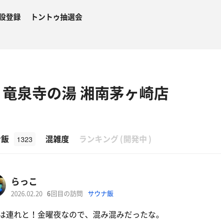
設登録
トントゥ抽選会
PA 竜泉寺の湯 湘南茅ヶ崎店
β
ナ飯
混雑度
ランキング
(
開発中
)
1323
らっこ
2026.02.20
6
回目の訪問
サウナ飯
は連れと！金曜夜なので、混み混みだったな。