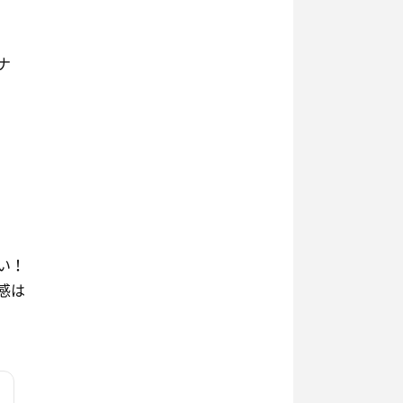
ナ
い！
感は