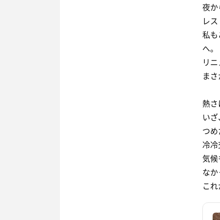
夜か
レス
私も
へ。
リニ
まさ
熱さ
いざ
つめ
冷冷
気候
なか
これ