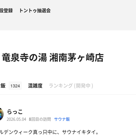
設登録
トントゥ抽選会
PA 竜泉寺の湯 湘南茅ヶ崎店
β
ナ飯
混雑度
ランキング
(
開発中
)
1324
らっこ
2026.05.04
8
回目の訪問
サウナ飯
ルデンウィーク真っ只中に、サウナイキタイ。