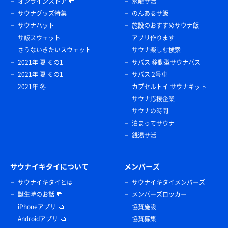
オンラインストア
水曜サ活
サウナグッズ特集
のんあるサ飯
サウナハット
施設のおすすめサウナ飯
サ飯スウェット
アプリ作ります
さうないきたいスウェット
サウナ楽しむ検索
2021年 夏 その1
サバス 移動型サウナバス
2021年 夏 その1
サバス 2号車
2021年 冬
カプセルトイ サウナキット
サウナ応援企業
サウナの時間
泊まってサウナ
銭湯サ活
サウナイキタイについて
メンバーズ
サウナイキタイとは
サウナイキタイメンバーズ
誕生時のお話
メンバーズロッカー
iPhoneアプリ
協賛施設
Androidアプリ
協賛募集