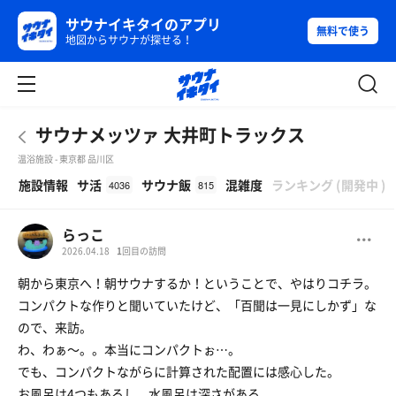
サウナイキタイのアプリ
無料で使う
地図からサウナが探せる！
サウナメッツァ 大井町トラックス
温浴施設 - 東京都 品川区
β
施設情報
サ活
サウナ飯
混雑度
ランキング
(
開発中
)
4036
815
らっこ
2026.04.18
1
回目の訪問
朝から東京へ！朝サウナするか！ということで、やはりコチラ。
コンパクトな作りと聞いていたけど、「百聞は一見にしかず」な
ので、来訪。
わ、わぁ〜。。本当にコンパクトぉ…。
でも、コンパクトながらに計算された配置には感心した。
お風呂は4つもあるし、水風呂は深さがある。