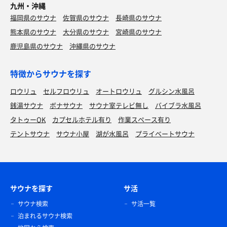
九州・沖縄
福岡県のサウナ
佐賀県のサウナ
長崎県のサウナ
熊本県のサウナ
大分県のサウナ
宮崎県のサウナ
鹿児島県のサウナ
沖縄県のサウナ
特徴からサウナを探す
ロウリュ
セルフロウリュ
オートロウリュ
グルシン水風呂
銭湯サウナ
ボナサウナ
サウナ室テレビ無し
バイブラ水風呂
タトゥーOK
カプセルホテル有り
作業スペース有り
テントサウナ
サウナ小屋
湖が水風呂
プライベートサウナ
サウナを探す
サ活
サウナ検索
サ活一覧
泊まれるサウナ検索