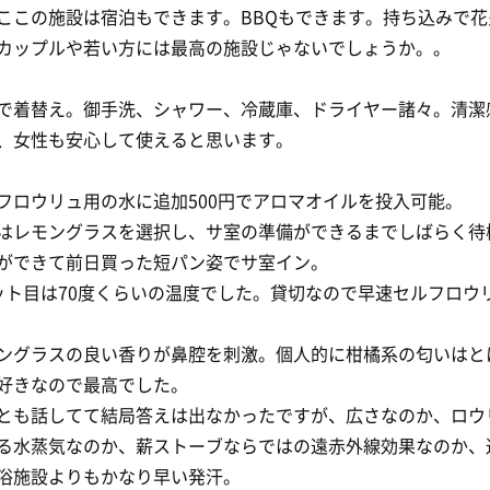
ここの施設は宿泊もできます。BBQもできます。持ち込みで花
カップルや若い方には最高の施設じゃないでしょうか。。
で着替え。御手洗、シャワー、冷蔵庫、ドライヤー諸々。清潔
、女性も安心して使えると思います。
フロウリュ用の水に追加500円でアロマオイルを投入可能。
はレモングラスを選択し、サ室の準備ができるまでしばらく待
ができて前日買った短パン姿でサ室イン。
ット目は70度くらいの温度でした。貸切なので早速セルフロウ
ングラスの良い香りが鼻腔を刺激。個人的に柑橘系の匂いはと
好きなので最高でした。
とも話してて結局答えは出なかったですが、広さなのか、ロウ
る水蒸気なのか、薪ストーブならではの遠赤外線効果なのか、
浴施設よりもかなり早い発汗。