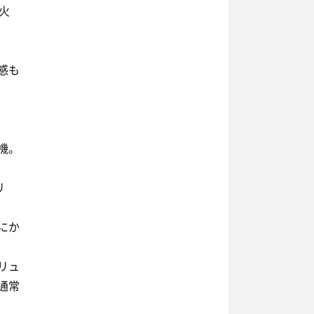
火
感も
機。
リ
にか
リュ
通常