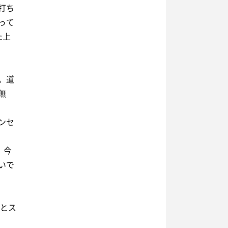
打ち
って
た上
。道
無
ンセ
。今
いで
くとス