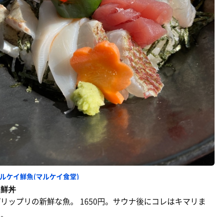
ルケイ鮮魚(マルケイ食堂)
海鮮丼
リップリの新鮮な魚。 1650円。サウナ後にコレはキマリま
す。