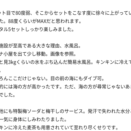
ット目で80度弱、そこからセットをこなす度に徐々に上がって
た。88度くらいがMAXだと思われます。
タル5セットしっかり楽しみました。
施設が至高である大きな理由、水風呂。
ナ小屋を出て少し移動。画像を参照。
と見3kgくらいの氷をぶち込んだ簡易水風呂。キンキンに冷え
。
ろんここだけじゃない。目の前の海にもダイブ可。
的には海の方が高かったです。ただ、海の方が尋常じゃないあ
でした。
他にも特製梅ソーダと梅干しのサービス。発汗で失われた水分
一気に身体にしみわたりました。
キンに冷えた麦茶も用意されていて至れり尽くせりです。