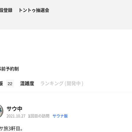
設登録
トントゥ抽選会
事前予約制
β
飯
混雑度
ランキング
(
開発中
)
22
サウ中
2021.10.27
1
回目の訪問
サウナ飯
サ旅3軒目。