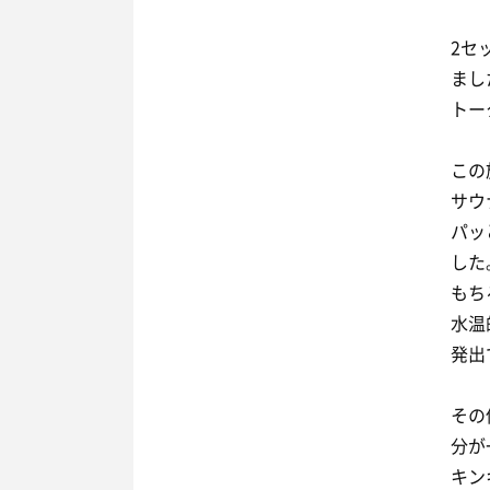
2セ
まし
トー
この
サウ
パッ
した
もち
水温
発出
その
分が
キン