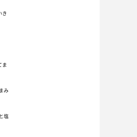
いき
てま
まみ
と塩