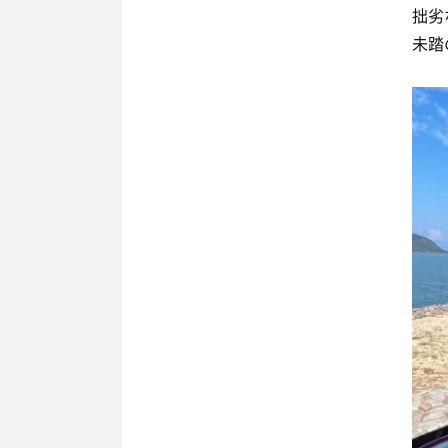
拙劣
未踏