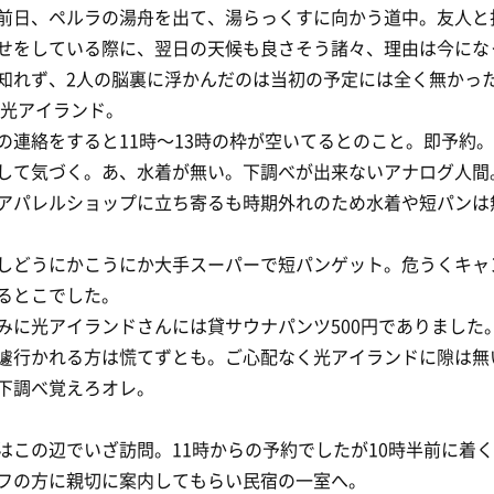
前日、ペルラの湯舟を出て、湯らっくすに向かう道中。友人と
せをしている際に、翌日の天候も良さそう諸々、理由は今にな
知れず、2人の脳裏に浮かんだのは当初の予定には全く無かっ
 光アイランド。
の連絡をすると11時〜13時の枠が空いてるとのこと。即予約。
して気づく。あ、水着が無い。下調べが出来ないアナログ人間
アパレルショップに立ち寄るも時期外れのため水着や短パンは
しどうにかこうにか大手スーパーで短パンゲット。危うくキャ
るとこでした。
みに光アイランドさんには貸サウナパンツ500円でありました
遽行かれる方は慌てずとも。ご心配なく光アイランドに隙は無
下調べ覚えろオレ。
はこの辺でいざ訪問。11時からの予約でしたが10時半前に着
フの方に親切に案内してもらい民宿の一室へ。