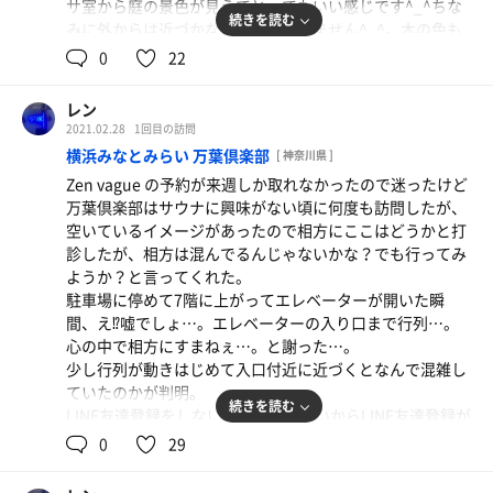
サ室から庭の景色が見えてとってもいい感じです^_^ちな
続きを読む
みに外からは近づかない限りは見えません^_^。木の色も
ダークで落ち着きます。
0
22
今日はゆずの香りがほのかに香るけどほとんどわからない
ので、持ってきたシトラスの香りを柚子の香りと混ぜて楽
レン
しみました。
2021.02.28
1回目の訪問
水風呂は無いものの、今の時期はシャワーも冷たくて気持
横浜みなとみらい 万葉倶楽部
[ 神奈川県 ]
ちいいです。整い椅子も4つ置いてあって周りがとっても
Zen vague の予約が来週しか取れなかったので迷ったけど
静かでいい風が吹いて鳥の囀りが聞こえてきてとても癒さ
万葉倶楽部はサウナに興味がない頃に何度も訪問したが、
れました。
空いているイメージがあったので相方にここはどうかと打
サ室内はとってもマイルドですがガンガンロウリュしてタ
診したが、相方は混んでるんじゃないかな？でも行ってみ
オルをふりまわしていると一気に熱くなります^_^
ようか？と言ってくれた。
サ室を熱くした後は自然に降ってくる蒸気熱を楽しみまし
駐車場に停めて7階に上がってエレベーターが開いた瞬
た^_^
間、え⁉︎嘘でしょ…。エレベーターの入り口まで行列…。
サウナに入っていると2時間がすごく早い。
心の中で相方にすまねぇ…。と謝った…。
終了の時間。
少し行列が動きはじめて入口付近に近づくとなんで混雑し
お店の方に2時間あっという間でしたと話したら、2時間だ
ていたのかが判明。
と足りないから4時間の枠を取る方が結構いらっしゃると
続きを読む
LINE友達登録をしないと入館できないからLINE友達登録が
のこと。
できた方から案内しますとのこと。それならばそうと入口
0
29
4時間はゆっくりできるけど千葉みたいにテントと小屋が
やエレベーター内、エレベーターを出た所にでもLINE友達
あるわけじゃないから飽きちゃうかもしれないとふと考え
登録しないと入館できませんとはっきり明記していただき
てました^^;