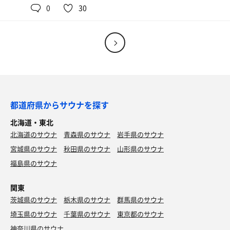
今日は風があって、そんなに寒くなくて、気持ちいい。2
ぁ〜ホントに最高です！水風呂までの道のりが遠く感じる
0
30
昨日はちょっと寒かったし、今日も朝一で入ったので、寒
セット目にはでかい整いが！
ので爆発しちゃうってぐらい熱くなるまでサウナと外気浴
かったから、サウナの後、シャワー浴びて外気浴するだけ
もう何ヶ月ぶりだろうか⁈サウナの神！整いをありがとう
の往復をしながら体内の温度をあげていきました。
でも充分だなと思いました^_^
^_^
外は寒いし、水風呂(プール)はグルシンだというのに水風
呂に入って上がったら暖かいと感じました^_^
でもサウナ入り過ぎたのか今日はもうお腹いっぱいです。
まだオープンしたばかりでクレジットカードが使えないと
チェックアウト！
か、お店の人も不慣れだったりするけど、それもすぐ解消
次にテントサウナ^_^
また来ます^_^
するでしょうし、おすすめしたい施設です^_^
アロマを入れて桶を持って行くと、オーナーの方が、良か
ったらこちらのアロマを試してみませんか？
試してみたいです！と大はしゃぎの私。
都道府県からサウナを探す
持ってきます。とまたテントに戻ってこられてオレンジの
北海道・東北
香りのするアロマ水をかけてくださいました^_^
北海道のサウナ
いい匂い^_^これはどこかで嗅いだ気がする！どこだった
青森県のサウナ
岩手県のサウナ
かな。名栗かな^_^
宮城県のサウナ
秋田県のサウナ
山形県のサウナ
Sweet orange? 違っていたらごめんなさい！
福島県のサウナ
サウナテントはじわじわと体の温度が上がる感じで最高で
す^_^
関東
最後のシメはサウナ小屋です^_^
戻ってみるとサウナストーブが消えてました！原因は電気
茨城県のサウナ
栃木県のサウナ
群馬県のサウナ
を消していたので換気扇が回らず、空気が循環しないの
埼玉県のサウナ
千葉県のサウナ
東京都のサウナ
で、安全装置が作動してしまい、自動停止。
神奈川県のサウナ