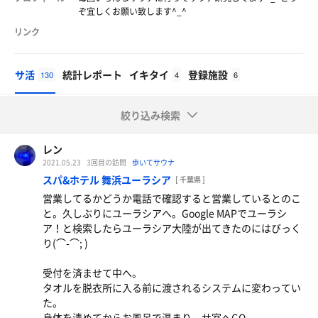
ぞ宜しくお願い致します^_^
リンク
サ活
統計レポート
イキタイ
登録施設
130
4
6
絞り込み検索
レン
2021.05.23
3回目の訪問
歩いてサウナ
スパ&ホテル 舞浜ユーラシア
[ 千葉県 ]
営業してるかどうか電話で確認すると営業しているとのこ
と。久しぶりにユーラシアへ。Google MAPでユーラシ
ア！と検索したらユーラシア大陸が出てきたのにはびっく
り(⌒-⌒; )
受付を済ませて中へ。
タオルを脱衣所に入る前に渡されるシステムに変わってい
た。
身体を清めてからお風呂で温まり、サ室へGO。