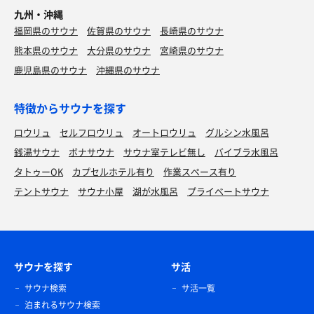
九州・沖縄
福岡県のサウナ
佐賀県のサウナ
長崎県のサウナ
熊本県のサウナ
大分県のサウナ
宮崎県のサウナ
鹿児島県のサウナ
沖縄県のサウナ
特徴からサウナを探す
ロウリュ
セルフロウリュ
オートロウリュ
グルシン水風呂
銭湯サウナ
ボナサウナ
サウナ室テレビ無し
バイブラ水風呂
タトゥーOK
カプセルホテル有り
作業スペース有り
テントサウナ
サウナ小屋
湖が水風呂
プライベートサウナ
サウナを探す
サ活
サウナ検索
サ活一覧
泊まれるサウナ検索