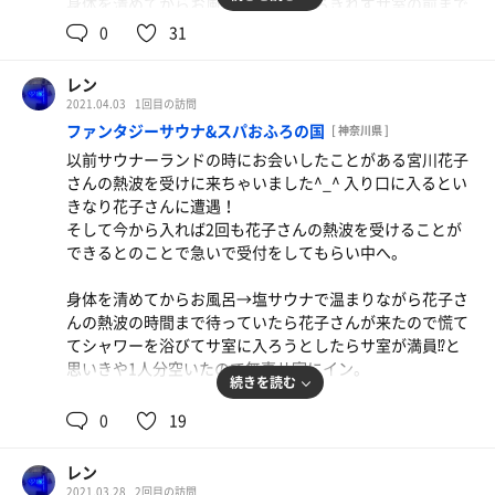
身体を清めてからお風呂へ入るも待ちきれずサ室の前まで
今日はもうあがるかな。というわけで
いくと
0
31
今日は終了。早々と出てマッサージチェアでリラックス。
桶とラドルがサ室の前に置いてあったので水を入れて思わ
ずサ室にイン。
ここは女性に受けそうな場所だと思うのですがせっかく
レン
テレビもないし、薄暗くていい感じ^_^
SPA ハーブスという名前だからこそハーブにもっと力入れ
2021.04.03
1回目の訪問
しかもサウナは人気ないみたいで1人^_^
るといいと思います^_^
ファンタジーサウナ&スパおふろの国
[ 神奈川県 ]
後からおばあちゃんに話を聞いたら偶にサウナの電源入れ
以前サウナーランドの時にお会いしたことがある宮川花子
るのを忘れていることがあるんだそうです(⌒-⌒; )
さんの熱波を受けに来ちゃいました^_^ 入り口に入るとい
そんなに人気ないのか…。
きなり花子さんに遭遇！
そして今から入れば2回も花子さんの熱波を受けることが
できるとのことで急いで受付をしてもらい中へ。
持参したロウリュ用の香りを入れてロウリュし放題^_^最
高です^_^
身体を清めてからお風呂→塩サウナで温まりながら花子さ
んの熱波の時間まで待っていたら花子さんが来たので慌て
おばあちゃんにサウナって気持ちいいの？
てシャワーを浴びてサ室に入ろうとしたらサ室が満員⁉︎と
って何回も声をかけられました。
思いきや1人分空いたので無事サ室にイン。
よっぽど気持ち良さそうにしていたのでしょうか(⌒-⌒; )
続きを読む
ガスストーブでどうやってロウリュをするのかと思ってい
0
19
水風呂はぬるめなので長く入っている方がいらっしゃるの
たらバケツの中に温めた石があり、そこにアロマ水をいれ
でシャワーにしてました。
てロウリュしてました。
あいてる時を見計らってサウナに入る前に水通しをするた
レン
今日は白樺、ラベンダー、レモングラスだったかな。いい
めに水風呂にはいりました。
2021.03.28
2回目の訪問