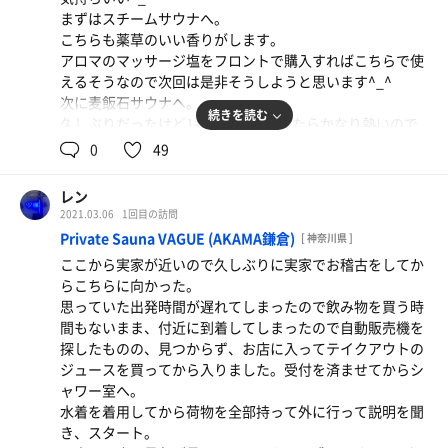
この3つの塩がありました。
違うかと思うのでこれから慣れいくのでしょうね^_^
まずはスチームサウナへ。
それぞれに効果がありブレンドすると良いのだとか。みか
こちらも薬草のいい香りがします。
ん塩が1番いい匂いでしたが効果につられて3つブレンドし
出た後に食事をしようと思ったらなんとラストオーダーは
アロマのマッサージ塩をフロントで購入すればこちらで使
ました。
終わってしまいました。
えるそうなので次回は是非そうしようと思います^_^
肌すべすべいい感じです。
確かに時短要請で早くに終わってしまうと言う事は分かっ
次に麦飯石サウナへ。
洗い流してから高温サウナへ。
ていたものの、うっかり忘れてしまうので受付の際にきち
続きを読む
久しぶりだったけど1番上の段に座ったらかなり熱いので
草加と比べてこちらはちょっと暗めでセッティングは似て
っとそれは言って欲しかったです。
すぐに脱落しそう^_^
0
49
ます^_^
こんなに熱かったっけ？^_^
汗を流してから水風呂へ。
ここに行った感想だと1910円は高すぎると思います。
2セット目から大人しく2段目に座りました。2段目から最
なかなか冷たくて気持ちいい^_^
レン
1200円位が妥当かなと思いました。
後の追い込みで1番上の段へ。汗の出方が半端ないです^_^
こちらも草加と同じ位の温度かな^_^
2021.03.06
1回目の訪問
汗を流してから水風呂へ。
Private Sauna VAGUE (AKAMA鎌倉)
[ 神奈川県 ]
水風呂、キンキンに冷えてて気持ちいい^_^
外気浴。4つほど整い椅子があって、2つは頭をつけられる
ここから実家が近いので久しぶりに実家でお稽古をしてか
整い椅子で座って整いを久しぶりに感じた^_^^_^^_^気持
タイプ。
らこちらに向かった。
ちいい^_^
ジャストフィットすると気持ちいいです^_^
思っていた出発時間が遅れてしまったので飲み物を買う時
間もないまま、付近に到着してしまったので自動販売機を
ご飯も美味しいです^_^
今日はサウナでお腹いっぱい^_^満足です^_^
探したものの、見つからず、お店に入ってテイクアウトの
特にカレー唐揚げおすすめです^_^
ありがとうございました。
ジュースを買ってから入りました。受付を済ませてからシ
また来ます^_^
ャワー室へ。
サガサウナ限定セットも相方と2人でゲットできました^_^
水着を着用してから荷物を全部持って外に行って説明を聞
き、スタート。
ありがとうございました^_^