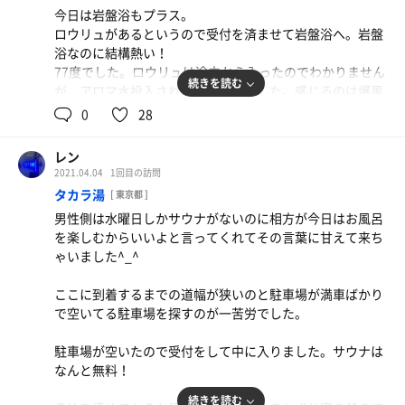
ここの凄みはサ室を独り占めできることですが、ホテルサ
今日は岩盤浴もプラス。
ウナのベストは？と聞かれたらリッツカールトンがサービ
ロウリュがあるというので受付を済ませて岩盤浴へ。岩盤
スにおいてもサウナも水風呂もすべてダントツ！と答える
浴なのに結構熱い！
と思います^_^
77度でした。ロウリュは途中から入ったのでわかりません
続きを読む
が、アロマ水投入されてない感じでした。感じるのは爆風
部屋に戻ったら窓から百合子が見えました！というのは嘘
だけ。
0
28
だけど都庁が見えました^_^
0.1
歩いた距離
不完全燃焼なので早くメインディッシュに行こうよと相方
km
レン
にせがんでそれぞれサウナへGO！
2021.04.04
1回目の訪問
タカラ湯
[ 東京都 ]
待ちきれない！
男性側は水曜日しかサウナがないのに相方が今日はお風呂
身を清めてからお風呂で温まりました。
を楽しむからいいよと言ってくれてその言葉に甘えて来ち
とりあえずサ室にイン。
ゃいました^_^
ぬるい！岩盤浴みたいにぬるい！
ここに到着するまでの道幅が狭いのと駐車場が満車ばかり
サ室は焦げたような臭いがする。
で空いてる駐車場を探すのが一苦労でした。
まさかこのサ室一つだけ⁉︎
そんなバナナ！
駐車場が空いたので受付をして中に入りました。サウナは
露天風呂のほうに出てみるとそれらしき建物が！入ってみ
なんと無料！
ると瞑想できそうな暗くて人肌ぐらいのお風呂でした。こ
れはこれでいいんだけど…。サウナじゃないのか〜
続きを読む