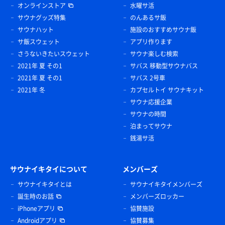
オンラインストア
水曜サ活
サウナグッズ特集
のんあるサ飯
サウナハット
施設のおすすめサウナ飯
サ飯スウェット
アプリ作ります
さうないきたいスウェット
サウナ楽しむ検索
2021年 夏 その1
サバス 移動型サウナバス
2021年 夏 その1
サバス 2号車
2021年 冬
カプセルトイ サウナキット
サウナ応援企業
サウナの時間
泊まってサウナ
銭湯サ活
サウナイキタイについて
メンバーズ
サウナイキタイとは
サウナイキタイメンバーズ
誕生時のお話
メンバーズロッカー
iPhoneアプリ
協賛施設
Androidアプリ
協賛募集