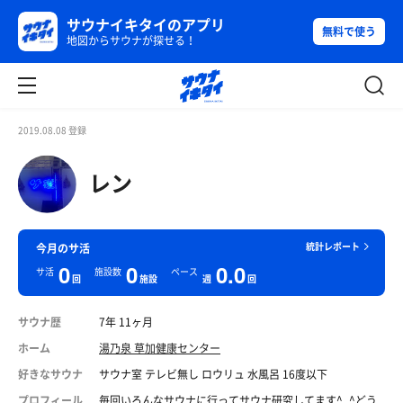
サウナイキタイのアプリ
無料で使う
地図からサウナが探せる！
2019.08.08 登録
レン
統計レポート
今月のサ活
0
0
0.0
サ活
施設数
ペース
回
施設
週
回
サウナ歴
7年 11ヶ月
ホーム
湯乃泉 草加健康センター
好きなサウナ
サウナ室 テレビ無し ロウリュ 水風呂 16度以下
プロフィール
毎回いろんなサウナに行ってサウナ研究してます^_^どう