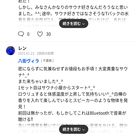
めた！
らちょっと整いが！
しかし、みなさんかなりのサウナ好きなんだろうなと思い
何これ⁉︎ロウリュと爆風⁈結構効きます。
施設の従業員の方が感じがよくて、マナーのいいお客さん
ました。^^; 途中、サウナ好きではなさそうなTバックの水
ここの岩盤浴エリアはマッサージチェアが無料で使えてお
が集まると最高です^_^
着を着た女性が2人、写真撮影会をしていたけど、あれは
茶やコーヒー類がセルフサービスで自由に飲むことができ
ぜひそうなってほしいです^_^
続きを読む
インスタ用とかかな(⌒-⌒; )
ます。
サウナのレディースディに行くとみなさんマナーがいい人
0
30
ばかりしかいないから入っていてすごく気持ちがいいんで
サ室は天井が低くてロウリュをしたら一気にアチアチにな
ちょっとお腹空いたので腹ごしらえをしてからいよいよ本
す^_^
りますが、すぐに落ち着きます。昨日と今日、白檀、シト
丸へ出陣。
レン
ラス、白樺、などなどのアロマ水を持っていった甲斐があ
身体を清めてからお風呂へ。お風呂はシルキーバス、ジェ
2021.01.23
2回目の訪問
り、堪能できました^_^ヒーターはhelo 製、ロウリュを受
ットバス、うたた寝、あつ湯、温泉、炭酸泉はファイテ
八街ヴィラ
[ 千葉県 ]
け止めてくれる結構大きいサイズ^_^
ン。
密にならずに気兼ねせずお値段もお手頃！大変貴重なサウ
ナ^_^
ガラス窓からはプールが見えるのが開放的でいい^_^
温まった後はサウナへ。初めは蓬塩サウナへ。泥パックを
また来ちゃいました^_^
したあとに塩でマッサージ。それを流した後に高温サ室
1セット目はサウナ小屋からスタート^_^
シャワーはコールドシャワーとホットシャワーがあるが、
へ。ロウリュが始まったばかりにイン。わぉー爆風！
ロウリュすると体感温度が上昇して気持ちいい^_^白樺の
朝はホットシャワーはフリージングコールドシャワーでし
くるー。おばさまたちは耐えられずに出てってしまい私は
香りを入れて楽しんでいるとスピーカーのような物体を発
た(⌒-⌒; )
一人で爆風を堪能。
見！
途中でホットシャワーになってホッとしました^_^
汗を流した後に水風呂へ。温度は15度。
前回は無かったが、もしかしてこれはBluetoothで音楽が
気持ちいい^_^身体を拭いて外気浴。
聴ける⁈
休憩は中でもできますが、水着も濡れているので外でリク
ととのいベッドが5台ぐらい並んでいて
急いで携帯を繋いでリラクゼーション音楽をかける。微か
ライニングベッドでちょっと休憩。 今日の午後とかなら
そのうちの一つにゴロりんと寝そべった。
続きを読む
に聞こえるリラクゼーション音楽。心地いい香り。うわ
プールに入って外気浴は気持ちいいんだろうな。