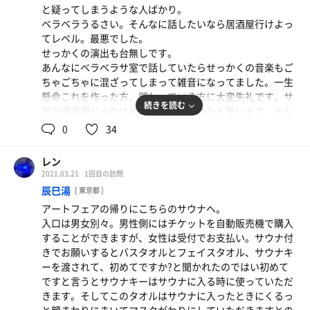
と疑ってしまうような人ばかり。
帰りにOkay で買い物しました。
露天風呂には炭酸泉があり、整いベッド、整い椅子があり
ベラベラうるさい。そんなに話したいなら居酒屋行けよっ
Okay は安くて品物がいいです。
ます。
てレベル。最悪でした。
一番のおすすめは冷凍のアサイーです。
せっかくの演出も台無しです。
コストコでは千円以上するそうですがOkayでは611円で
サ飯を食べていたら斜め向かいに花子さんがいてお客さん
あんなにベラベラサ室で話していたらせっかくの音楽もご
す。しかもコロナ菌を抑制する効果があるそうです。しか
も一緒にご飯を食べていました^_^その途中に井上さんが
ちゃごちゃに混ざってしまって雑音になってました。一生
も効果はそれだけじゃありません。眼精疲労、視力回復、
登場。みんなで一緒に写真を撮っていてアットホームで
懸命これを作った方、関わっている方に大変失礼です。サ
や他にもいろいろと効果があるそうです。
ほっとする。そんな場所いいですね^_^
続きを読む
室が居酒屋じゃなければもっと楽しめたと思います。かな
合う合わないはあるとは思いますが、以前、私がアサイー
り残念…静かだったら気持ちよくなれそう^_^とってもよ
0
34
を勧めた人から視力が劇的に良くなったと感謝されまし
また行きます^_^
く考えられてました。
た。
母にも勧めていたので聞いたところ、そういえば、目の調
レン
アートは3箇所ありましたが私は個人的に水が出ている所
子がいいと言ってました。
2021.03.21
1回目の訪問
が一番良かったです。
母はまだ老眼じゃないですが最近スマホを見ているからか
辰巳湯
[ 東京都 ]
たまにおかしくなっていたが最近それはないのはアサイー
アートフェアの帰りにこちらのサウナへ。
ロウリュはジュニパーと白樺の香りを堪能できました。ロ
のおかげかもしれない。とのことでした。
入口は男女別々。男性側にはチケットを自動販売機で購入
ウリュの時間はスタッフの方が入ってくるのでその一瞬の
することができますが、女性は受付でお支払い。サウナ付
時間は静かになり、その時間が至福の時間てした^_^
きでお願いするとバスタオルとフェイスタオル、サウナキ
ーを渡されて、初めてですか?と聞かれたのではい初めて
ですと言うとサウナキーはサウナに入る時に使っていただ
きます。そしてこのタオルはサウナに入ったときにくるっ