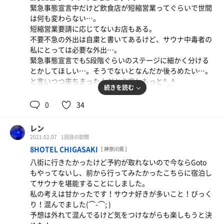
休憩する場所は畳の部屋があったりしてまあまあよかった
衣所に向かっていると掃除のおばさんにお客さま、バスタ
緊急事態宣言中だけど飲食店が短縮営業ってぐらいで世間
です。
オルは困りますと言われて、え？バスタオルだめなの？と
は何も変わらない…。
何セットかセルフロウリュの岩盤浴で楽しんだ後に本丸の
心の中で思いながら、すみません、寒かったものですから
短縮営業要請に応じてないお店もある。
サウナを目指しました。
と言ったが、マナーやルールを読んでもそんなことは書い
不要不急の外出は自粛と書いてあるけど、サウナ中毒者の
身を清めてお風呂につかり温まってからサ室へ。サ室はマ
てない。タオルを巻いて浴槽に入ろうとしていたならわか
私にとっては必要な外出…。
イルドな感じだからか結構人が多かったです。
るけど…。疑問に思って、精算時にフロントで聞いたら私
緊急事態宣言でも5段階ぐらいのステージに細かく分ける
シャワーで汗を流してから水風呂に入っていたらおばちゃ
の思った通り、浴槽にタオルを入れる行為はいけないけど
とかしてほしい…。そうでないとなんだか後ろめたい…。
んや若い子が汗を流さずに水風呂に入ってくる。気持ち悪
タオルを巻いて歩いていたのは問題ないとのことでした。
と言いつつ来ちまったんだから楽しもっと^_^
いけど注意もしづらい。知らない人多いかもしれないけど
続きを読む
汗は尿より汚いんだそうです。
入口で靴を靴箱に入れて入店。今日は珍しく岩盤浴付きの
0
34
帰りに受付の方に余計なお世話かもしれないんですけど、
そこで私はその方にサウナ内で場所取りや、サウナマット
券を買いタオルと岩盤浴着を受け取って2階で着替えた後
サウナ後に汗を流さずに水風呂に入る方が多いのと、場所
を何枚も使っている方がたくさんいたのに、その方々は注
に一階の岩盤浴エリアへ。まずはファイテンの岩盤浴。
取りの方がいたりしたのですけど、これって紙に書いて貼
レン
意されずにこちらが注意されなくていいことで注意をされ
結構熱い。サウナーなら余裕な温度だけど、普通の岩盤浴
ってあったとしてもおばさん達はきっと読まないし、個人
2021.02.07
1回目の訪問
たことはあまりいい気持ちはしませんでした…。と話しま
に慣れてる方にはちと熱いかも(⌒-⌒; )熱いからだと思
的に注意するのも角がたつからなかなか注意もしづらいと
8HOTEL CHIGASAKI
した。
[ 神奈川県 ]
う、みんな早々と出て行く、あるいは覗くだけ。
思うので放送で流したほうがいいのではないでしょうか？
八街に行きたかったけど予約が取れないので今ならGoto
クーリングルーム？(呼び方を忘れました(⌒-⌒; )でクール
実は前に行ったことのある他の施設で放送してるところが
申し訳ありませんでした。
もやってないし、前から行ってみたかったこちらに宿泊し
ダウンしたあとにミュージックロウリュを体験。この部屋
あって、そこは場所取りしてる人は一人もいませんでした
今後気をつけますとおっしゃってました。
てサウナを堪能することにしました。
もまあまあ熱い。ロウリュと風がきて熱くなる！結構ハー
からきっと放送のほうが効果あるのかもしれないと思った
私の考えは甘かったです！サウナ好きが多いこと！びっく
ド^_^最初はミュージックなんて要らない！って思ってい
ので…。と余計なことを言ってしまいましたがお店の方は
兎にも角にも私の濡れ衣も晴れて良かったです^_^
り！混んでました(⌒-⌒; )
たけど、これもありかな^_^
ありがとうございます。貴重なご意見です。上に報告しま
予想は外れて混んでるけど気をつけながらも楽しもうと決
ロウリュが終わってクーリングルームでクールダウンした
すと言ってくださいました。