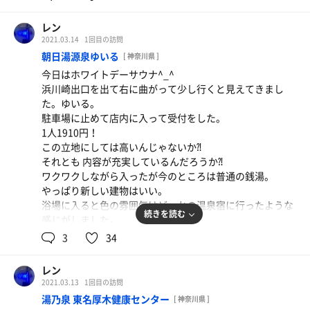
ミモミして何回も出たり入ったりして楽しんでいます。
外気浴スペースは手作り感万歳アットホームな感じで居心
すごく気持ちいいです^_^
地がいいです^_^
レン
漫画、雑誌、テレビが置いてありましたが、私は居心地が
2021.03.14
1回目の訪問
それはさておき、サ室へ。
良いのでぼーっとしているだけで気持ちが良かったです
朝日湯源泉ゆいる
[ 神奈川県 ]
今日は前回ほどは混んでいないのでサ室が温度、湿度共に
^_^
今日はホワイトデーサウナ^_^
パーフェクトでした。
浜川崎出口を出て右に曲がって少し行くと見えてきまし
水風呂もあまり人が入ってない時は14度まで下がっていて
た。ゆいる。
気持ちよかったです^_^
駐車場に止めて店内に入って受付をした。
3セットした後にスチームサウナへ。
1人1910円！
みかんマッサージソルトはすごくいい匂いで気持ちよかっ
この立地にしては高いんじゃないか⁈
たです^_^
それとも 内容が充実しているんだろうか⁈
スチームサウナはじっくり蒸されていると結構熱くなりま
ワクワクしながら入ったが今のところは普通の銭湯。
す^_^
やっぱり新しい建物はいい。
限界まで入って汗を流して水風呂に入ってちょっと休憩し
浴場に入ると色の雰囲気はどっかの温泉宿に行ったような
た後、超音波風呂へ。
続きを読む
感じがしました。
ここで整いきました^_^
身体を清めてからここのこだわりの天然温泉で体を温め
3
34
気持ちいい^_^
る。温泉もなかなかいいかも。
ありがとうございました^_^
お待ちかねのサ室へ。
レン
サ室前にはサハットがかけられるフックが何個かありまし
2021.03.13
1回目の訪問
た。
湯乃泉 東名厚木健康センター
[ 神奈川県 ]
入り口に入るとサウナマットがあり、それを1枚取ってス