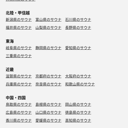
サウナストーブを再度つけていただいた時に、オーナーの
方が、やはり暗い方がいいですか？と。はい。なんか落ち
北陸・甲信越
着きます。
それを聞いて私たちのように電気消す人多いんだろうなき
新潟県のサウナ
富山県のサウナ
石川県のサウナ
っと^_^と思いました。
福井県のサウナ
山梨県のサウナ
長野県のサウナ
最後はお片づけとお掃除して終了^_^
東海
岐阜県のサウナ
静岡県のサウナ
愛知県のサウナ
また訪問したいと思っています^_^
三重県のサウナ
近畿
滋賀県のサウナ
京都府のサウナ
大阪府のサウナ
兵庫県のサウナ
奈良県のサウナ
和歌山県のサウナ
中国・四国
鳥取県のサウナ
島根県のサウナ
岡山県のサウナ
広島県のサウナ
山口県のサウナ
徳島県のサウナ
香川県のサウナ
愛媛県のサウナ
高知県のサウナ