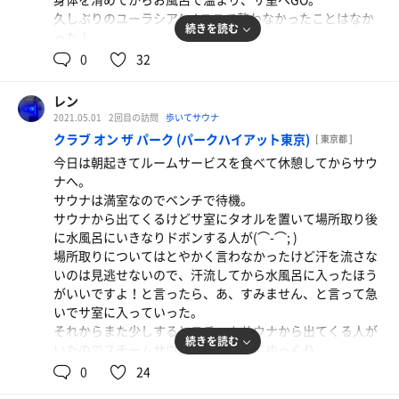
久しぶりのユーラシア^_^ここで整わなかったことはなか
続きを読む
った！
けども…。結論から言うと本日、整いはきませんでした😭
0
32
考えられる原因としては
一番は多分、水風呂が塩素臭キツくなった。でしょうか。
レン
コロナ禍だから仕方ないなかもしれませんね^^;
2021.05.01
2回目の訪問
歩いてサウナ
それと前と何が違うか考えていて気が付いたことはケロサ
クラブ オン ザ パーク (パークハイアット東京)
[ 東京都 ]
ウナのケロの甘い香りが弱くなったような…。
今日は朝起きてルームサービスを食べて休憩してからサウ
ナへ。
ケロサウナに入っていると、マナー悪い親子が入ってき
サウナは満室なのでベンチで待機。
て、サウナマットを2枚ずつ強いて、一段ずつ陣取って横
サウナから出てくるけどサ室にタオルを置いて場所取り後
になっているのだ。人が入ってきてもお構いなし。うー
に水風呂にいきなりドボンする人が(⌒-⌒; )
ん。子供にマナーを教えるべき大人がなってないのは子供
場所取りについてはとやかく言わなかったけど汗を流さな
が可哀想すぎる😭
いのは見逃せないので、汗流してから水風呂に入ったほう
がいいですよ！と言ったら、あ、すみません、と言って急
食事処は前よりちょっと豪華になっていた。
いでサ室に入っていった。
千葉を前面に出したメニューではなくなっているではない
それからまた少しするとスチームサウナから出てくる人が
の^_^
続きを読む
いたのでスチームサウナで寝そべってゆっくり。
フルーツオロポがあり、フルーツを凍らせて氷の代わりに
スチームサウナに入っていたら誰も居なくなって私一人で
0
24
していて、コップ一杯にフルーツが入って、オロポも薄ま
サウナ祭り^_^
らず、税込580円^_^安いし美味しい^_^