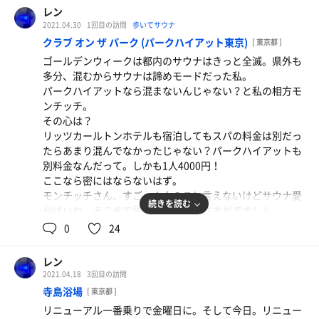
スチームサウナでじわじわと温めたあとに、ボナサウナで
レン
仕上げをして汗を流してから滝シャワーを浴びてみた^_^
早くコロナが終息して塩素臭がなくなることを祈ります！
2021.04.30
1回目の訪問
歩いてサウナ
なかなか気持ちいい^_^
クラブ オン ザ パーク (パークハイアット東京)
[ 東京都 ]
0.1
歩いた距離
km
サウナは老朽化してるのが残念ですが、サウナ独り占めは
ゴールデンウィークは都内のサウナはきっと全滅。県外も
最高でした^_^
多分、混むからサウナは諦めモードだった私。
0.1
歩いた距離
km
パークハイアットなら混まないんじゃない？と私の相方モ
ンチッチ。
その心は？
リッツカールトンホテルも宿泊してもスパの料金は別だっ
たらあまり混んでなかったじゃない？パークハイアットも
別料金なんだって。しかも1人4000円！
ここなら密にはならないはず。
モンチッチさん、すごっ！人のこと言えないけどサウナ愛
続きを読む
やばいね、そこまで調べてたんだ！さすがです^_^
0
24
というわけで来ちゃいました^_^
13時チェックインで14時からジランドールでランチをした
レン
後しばらく部屋で休憩。
2021.04.18
3回目の訪問
寺島浴場
[ 東京都 ]
20時で終わりなので17時から終了時間までたっぷり楽しも
リニューアル一番乗りで金曜日に。そして今日。リニュー
うということに。