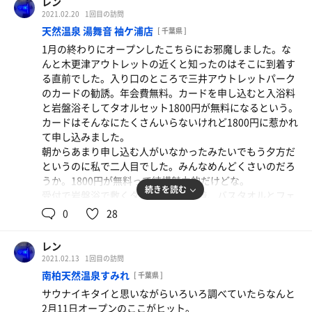
レン
たい。知らずにずっと並んでいたのが馬鹿みたいじゃない
帰りに朝比奈インター付近の峰本でサ飯を食べました。こ
2021.02.20
1回目の訪問
か。
こは駐車場があってご飯も美味しくて綺麗に盛り付けして
天然温泉 湯舞音 袖ケ浦店
[ 千葉県 ]
気を取り直して受付して中へ。靴を袋に入れて館内着を選
いて居心地がいい割にリーズナブルなのでおすすめです
1月の終わりにオープンしたこちらにお邪魔しました。な
んで脱衣所へと進む。
^_^
んと木更津アウトレットの近くと知ったのはそこに到着す
身体を清めてからまずはお風呂で温まる。
ただ普段は暇なお店なのでお客さんがバタバタと、入ると
る直前でした。入り口のところで三井アウトレットパーク
露天からは海が見えて開放感。
お店の方がちょっとテンパってるかもしれません^_^
のカードの勧誘。年会費無料。カードを申し込むと入浴料
風があって気持ちいい。
と岩盤浴そしてタオルセット1800円が無料になるという。
まずは塩サウナから。
カードはそんなにたくさんいらないけれど1800円に惹かれ
汗がじっとりでてから体全体に塩を置いて、その後塩が少
て申し込みました。
しねっとりとしてからマッサージしたのだが、あとからお
朝からあまり申し込む人がいなかったみたいでもう夕方だ
湯と混ぜて塗布するものだと知った。
というのに私で二人目でした。みんなめんどくさいのだろ
汗を流してからハーブサウナへ。
うか。1800円が無料って結構魅力的だけどな。
名前はハーブサウナだけどハーブの匂いはしない。
続きを読む
受付で岩盤浴で敷くタオル、岩盤浴着、バスタオルとフェ
イスタオルを受け取り、1階の脱衣所で岩盤浴に着替えて1
0
28
部屋は暗くてなかなかいいけどテレビがうるさすぎる。頭
階の岩盤浴へ。セルフロウリュがあるじゃないの！
が痛くなるから2セット目からは耳栓をした。
温度は59度。中に入ってロウリュすると結構熱くなりま
しかしサウナで初めて耳栓を出してつけたけど余裕できこ
レン
す。桶がいっぱいになるとかけられる仕組みです。途中で
えてくるのだ。。。
2021.02.13
1回目の訪問
レモンのアロマ水をかけていただきました。
南柏天然温泉すみれ
[ 千葉県 ]
いい香り^_^Coolroomはそんなに冷たくないし、狭くて居
サ室を出たあと、汗を流して水風呂に入ってから外のベン
サウナイキタイと思いながらいろいろ調べていたらなんと
心地も悪かったです。
チで休むを3セット繰り返したあとバスタオルを巻いて脱
2月11日オープンのここがヒット。