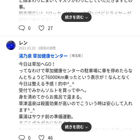
と顔まわりにまいてマスクがわりにしていただきますとの
事。
脱衣場広い^_^ロッカーはちょっと狭いけどドライヤーが
続きを読む
無料で使えます^_^
浴場へ。シャワーは自由に動かせるのがやり易くて嬉しい
0
27
です^_^
身を清めてからお風呂へ。
レン
お風呂は電気風呂やジェット風呂、
2021.03.20
3回目の訪問
露天風呂は今日はレモン風呂。
湯乃泉 草加健康センター
[ 埼玉県 ]
レモンに近づくといい匂いがしました^_^
今日は草加へGO！
お待ちかねのサウナへ。
ってなわけで草加健康センターの駐車場に車を停めたらな
3段あり、
んとちょうど76000Km乗ったという表示が！なんとなく
一段に1人という感じのようで常連さんらしき方が2人入っ
今日は整える予感！的中^_^
てました。
受付でみかんソルトを買って中へ。
びちゃびちゃに濡れたまま入ってくるのがちょっと気にな
身を清めてからお風呂で温まる。
ったのとテレビはついてるけどそれ以外は静かに入れてよ
草津温泉は殺菌効果が高いのでこういう時は安心して入れ
かったです^_^
ます^_^
水風呂はかすかに塩素臭がするけどそんなに気になる程で
薬湯はサウナ前の準備運動。
はないです。
すごくポカポカになります。
マッドマックスボタン的なのがありボタンを押すといい感
続きを読む
私はサウナに行くことができない時にはこちらで売ってる
じにお水にうたれてきもちよくなりました^_^
薬湯の入浴剤を自宅のお風呂に贅沢に4つぐらい入れてモ
0
46