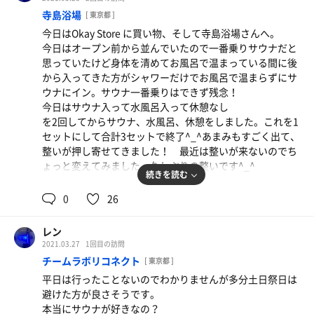
香りを堪能できました。
寺島浴場
[ 東京都 ]
外気浴はないので洗い場の椅子に座ってました。
今日はOkay Store に買い物、そして寺島浴場さんへ。
しかし、ストーブの石にかけるわけじゃないのでなかなか
今日はオープン前から並んでいたので一番乗りサウナだと
蒸気が持続しないため、香りもすぐにとんでしまうような
上がってから相方と合流して飲み物を買って庭を眺めがら
思っていたけど身体を清めてお風呂で温まっている間に後
気がします。
一休み^_^
から入ってきた方がシャワーだけでお風呂で温まらずにサ
ウナにイン。サウナ一番乗りはできず残念！
私は花子さんの熱波を受ける前に塩サウナで温めていたせ
整いはなかったけど気持ちよかったです^_^
今日はサウナ入って水風呂入って休憩なし
いか、最後まで入ってることができずに途中で水を浴びた
を2回してからサウナ、水風呂、休憩をしました。これを1
後、再度インしました^_^
セットにして合計3セットで終了^_^あまみもすごく出て、
整いが押し寄せてきました！ 最近は整いが来ないのでち
花子さんTシャツと短パンを着ているからかもしれません
ょっと変えてみました。久しぶりの整いです^_^
があれだけしゃべってから更に仰げるなんて凄すぎます
続きを読む
^_^
今日はユーカリの香りでした^_^
0
26
番頭の方にいつもユーカリに当たるよね^_^
井上さんは更に重たいタオルで仰いでいるそうです！筋肉
と言われ、確かにそうかも！
つきそう^_^
レン
他にはどんな香りがあるんですか？と聞いたところ、5種
そのうち熱波師の資格をとりたいです^_^
2021.03.27
1回目の訪問
類ぐらいあるんだとか^_^
チームラボリコネクト
[ 東京都 ]
白樺は最近仕入れたんだそうです^_^
打たせ湯、打たせ水があり、水風呂広いです^_^打たせ水
平日は行ったことないのでわかりませんが多分土日祭日は
今度は白樺に当たりたいです！
は水圧が強くて椅子に座らずに目を瞑って立って浴びると
避けた方が良さそうです。
滝で禊をしているような感覚になりました。
本当にサウナが好きなの？
今日も気持ちよかったです^_^