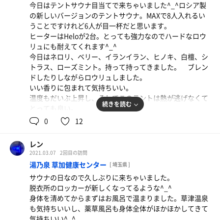
今日はテントサウナ目当てで来ちゃいました^_^ロシア製
トーン横の2段目に座った。
の新しいバージョンのテントサウナ。MAXで8人入れるい
テレビなしが良かったのですけれどストーン横以外は明る
うことですけれど6人が目一杯だと思います。
くてあまり好きじゃなかったです。93度との表記になって
ヒーターはHeloが2台。とっても強力なのでハードなロウ
いたが、体感温度は75度ちょっと超えぐらいでした。
リュにも耐えてくれます^_^
今日はネロリ、ベリー、イランイラン、ヒノキ、白檀、シ
水風呂は炭酸泉がぬるめだったので汗を流してから炭酸泉
トラス、ローズミント。持って持ってきました。 ブレン
に入りその後メインの水風呂へ。とても深くて水質も悪く
ドしたりしながらロウリュしました。
なくてよかったです。
いい香りに包まれて気持ちいい。
温度もだいぶ上昇し、そしてこのテントは熱が逃げなくて
外気浴はインフィニティーチェアーが2つ、デッキチェア
続きを読む
とっても良い。
ーが1つ。上には扇風機がありましたが止まっていて風が
シャワーがあって簡易水風呂があって整いベッドも4台あ
0
12
少し外から吹いてくる感じです。
りました。近所は住宅街じゃないので爆音にしないなら音
楽聴いたりしてもいいかもしれません^_^
店員さんがマメにチェックしているのはいいのですけれど
レン
もサウナマットを補充するわけでもないのにサ室に何回も
2021.03.07
2回目の訪問
テントサウナから出てまず腹ごしらえ。
入ってくるし浴場でも見廻りのため何度も行ったり来たり
湯乃泉 草加健康センター
[ 埼玉県 ]
眠くなってちょこっと眠ってから下にあるサウナへGo!
するので気になってしまいました。
サウナの日なので久しぶりに来ちゃいました。
リッツカールトンホテルと比べてはいけないけれどあちら
脱衣所のロッカーが新しくなってるような^_^
身を清めてから薬湯に入って、外にある草津温泉に入って
はすごくきれいにしていて塵一つ落ちてないですがウロウ
身体を清めてからまずはお風呂で温まりました。草津温泉
から塩サウナへ。
ロしていないし、気になるような事はありませんでした。
も気持ちいいし、薬草風呂も身体全体がほかほかしてきて
塩はみかん塩、ぬか塩、茶塩、
でもまだオープンしたばかり。混雑時、そうでない時では
気持ちいい^_^