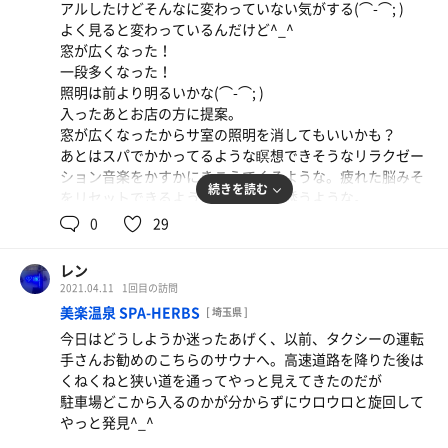
アルしたけどそんなに変わっていない気がする(⌒-⌒; )
よく見ると変わっているんだけど^_^
受付をしてから説明をひと通り聞いた後、支度をして中
窓が広くなった！
へ。なんとサ室はコロナの影響で1人以上は入れない！独
一段多くなった！
り占めかぁー。贅沢だなぁ^_^
照明は前より明るいかな(⌒-⌒; )
サ室は３つ。２つはボナサウナ。もう一つはミストサウ
入ったあとお店の方に提案。
ナ。
窓が広くなったからサ室の照明を消してもいいかも？
身を清めてからサ室へイン。サ室はだいぶ年季がはいって
あとはスパでかかってるような瞑想できそうなリラクゼー
ました。ボナサウナは２つとも微かに埃の臭いがするので
ション音楽をかすかにきこえてくるような。疲れた脳みそ
私はほとんどミストサウナに入ってゴロゴロしてました。
続きを読む
をリセットできるような、別世界に誘うような。
水風呂は20度。ミストサウナが低い温度だからちょうどい
メディテーションサウナを是非やってください！と。でき
0
29
いかもしれません。
たらグルシンも^_^
じゃあ今度やってみるんで来てくださいね！とのことでし
しかし誰も入ってくる心配しないでサ室でゴロゴロてきる
レン
た。
なんて贅沢すぎる^_^
2021.04.11
1回目の訪問
はい！行きますとも！
美楽温泉 SPA-HERBS
[ 埼玉県 ]
興味を持ってくださる方がいらっしゃいましたら寺島浴場
休憩はベンチが一つありましたが、やはり場所取り妖怪が
今日はどうしようか迷ったあげく、以前、タクシーの運転
さんのTwitterにて予告してくださるそうなので是非チェッ
こんな所にもいた！
手さんお勧めのこちらのサウナへ。高速道路を降りた後は
クしてみてください！よろしくお願いします^_^
でも人数も少ないからあまり気にならないけど^_^
くねくねと狭い道を通ってやっと見えてきたのだが
最後に着替えて休憩室でゴロゴロしながらお茶を飲んでい
駐車場どこから入るのかが分からずにウロウロと旋回して
たらあっという間に時間。
やっと発見^_^