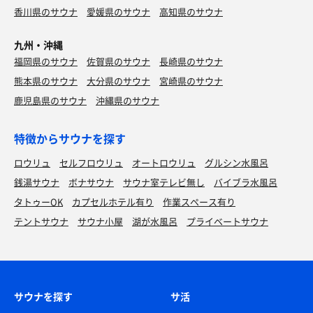
香川県のサウナ
愛媛県のサウナ
高知県のサウナ
九州・沖縄
福岡県のサウナ
佐賀県のサウナ
長崎県のサウナ
熊本県のサウナ
大分県のサウナ
宮崎県のサウナ
鹿児島県のサウナ
沖縄県のサウナ
特徴からサウナを探す
ロウリュ
セルフロウリュ
オートロウリュ
グルシン水風呂
銭湯サウナ
ボナサウナ
サウナ室テレビ無し
バイブラ水風呂
タトゥーOK
カプセルホテル有り
作業スペース有り
テントサウナ
サウナ小屋
湖が水風呂
プライベートサウナ
サウナを探す
サ活