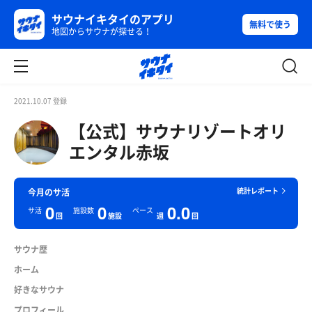
サウナイキタイのアプリ
無料で使う
地図からサウナが探せる！
2021.10.07 登録
【公式】サウナリゾートオリ
エンタル赤坂
統計レポート
今月のサ活
0
0
0.0
サ活
施設数
ペース
回
施設
週
回
サウナ歴
ホーム
好きなサウナ
プロフィール