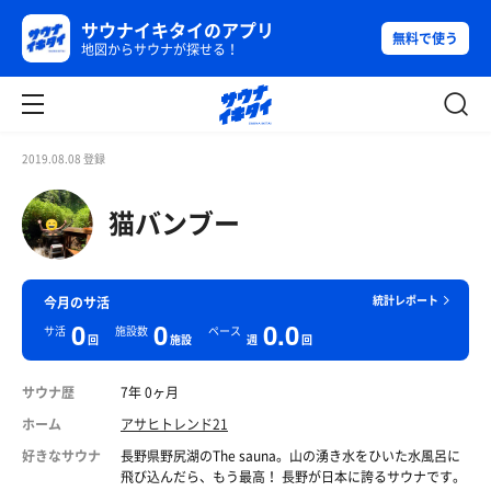
サウナイキタイのアプリ
無料で使う
地図からサウナが探せる！
2019.08.08 登録
猫バンブー
統計レポート
今月のサ活
0
0
0.0
サ活
施設数
ペース
回
施設
週
回
サウナ歴
7年 0ヶ月
ホーム
アサヒトレンド21
好きなサウナ
長野県野尻湖のThe sauna。山の湧き水をひいた水風呂に
飛び込んだら、もう最高！ 長野が日本に誇るサウナです。