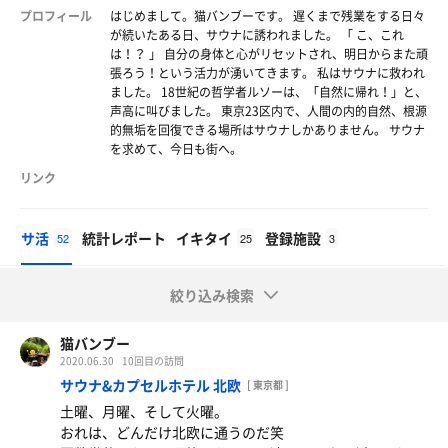
プロフィール
はじめまして。猫バンブーです。 遅くまで残業をする日々
が続いたある日、サウナに誘われました。 「 こ、これ
は！？ 」 自分の身体と心がリセットされ、明日からまた頑
張ろう！という活力が湧いてきます。 私はサウナに救われ
ました。 18世紀の哲学者ルソーは、「自然に帰れ！」と、
声高に叫びました。 東京23区内で、人間の内的自然、根源
的無垢を回復できる場所はサウナしかありません。 サウナ
を求めて、今日も街へ。
リンク
サ活
統計レポート
イキタイ
登録施設
52
25
3
絞り込み検索
猫バンブー
2020.06.30
10回目の訪問
サウナ&カプセルホテル 北欧
[ 東京都 ]
土曜、月曜、そして火曜。
おれは、どんだけ北欧に通うのだ笑