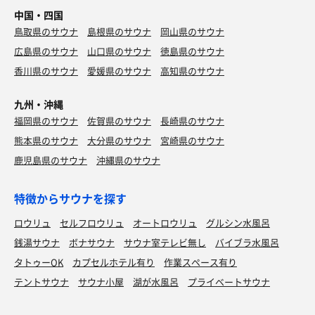
中国・四国
鳥取県のサウナ
島根県のサウナ
岡山県のサウナ
広島県のサウナ
山口県のサウナ
徳島県のサウナ
香川県のサウナ
愛媛県のサウナ
高知県のサウナ
九州・沖縄
福岡県のサウナ
佐賀県のサウナ
長崎県のサウナ
熊本県のサウナ
大分県のサウナ
宮崎県のサウナ
鹿児島県のサウナ
沖縄県のサウナ
特徴からサウナを探す
ロウリュ
セルフロウリュ
オートロウリュ
グルシン水風呂
銭湯サウナ
ボナサウナ
サウナ室テレビ無し
バイブラ水風呂
タトゥーOK
カプセルホテル有り
作業スペース有り
テントサウナ
サウナ小屋
湖が水風呂
プライベートサウナ