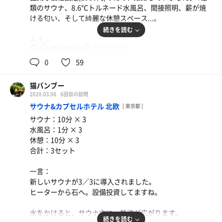
類のサウナ、8.6℃トルネード水風呂、間接照明、薪が焼
ける匂い、そして綺麗な休憩スペース...。
続きを読む
ふぅ...
93℃,91℃
25.9℃,8.6℃
身体全体が緩まりました。
男
0
59
次もリピートしたくなる。
ここは、日本の🇫🇮カルマルじゃ！
猫バンブー
2020.03.06
6回目の訪問
サウナ&カプセルホテル 北欧
[ 東京都 ]
サウナ：10分 × 3
水風呂：1分 × 3
休憩：10分 × 3
合計：3セット
一言：
新しいサウナが3／3に導入されました。
ヒーターから石へ。設備投資してますね。
水をかけると、サウナ内に、熱波が広がります。
続きを読む