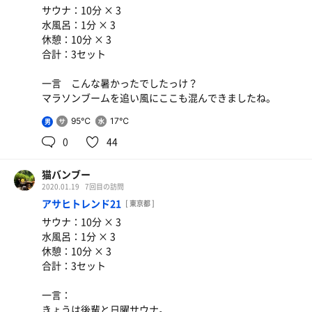
サウナ：10分 × 3
水風呂：1分 × 3
休憩：10分 × 3
合計：3セット
一言 こんな暑かったでしたっけ？
マラソンブームを追い風にここも混んできましたね。
95℃
17℃
男
0
44
猫バンブー
2020.01.19
7回目の訪問
アサヒトレンド21
[ 東京都 ]
サウナ：10分 × 3
水風呂：1分 × 3
休憩：10分 × 3
合計：3セット
一言：
きょうは後輩と日曜サウナ。