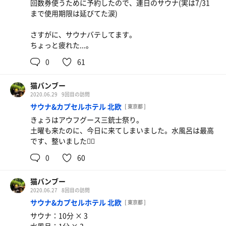
回数券使うために予約したので、連日のサウナ(実は7/31
まで使用期限は延びてた涙)
さすがに、サウナバテしてます。
ちょっと疲れた...。
0
61
猫バンブー
2020.06.29
9回目の訪問
サウナ&カプセルホテル 北欧
[ 東京都 ]
きょうはアウフグース三銃士祭り。
土曜も来たのに、今日に来てしまいました。水風呂は最高
です、整いました🧖‍♀️
0
60
猫バンブー
2020.06.27
8回目の訪問
サウナ&カプセルホテル 北欧
[ 東京都 ]
サウナ：10分 × 3