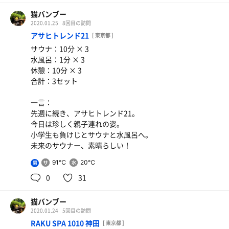
猫バンブー
2020.01.25
8回目の訪問
アサヒトレンド21
[ 東京都 ]
サウナ：10分 × 3
水風呂：1分 × 3
休憩：10分 × 3
合計：3セット
一言：
先週に続き、アサヒトレンド21。
今日は珍しく親子連れの姿。
小学生も負けじとサウナと水風呂へ。
未来のサウナー、素晴らしい！
91℃
20℃
男
0
31
猫バンブー
2020.01.24
5回目の訪問
RAKU SPA 1010 神田
[ 東京都 ]