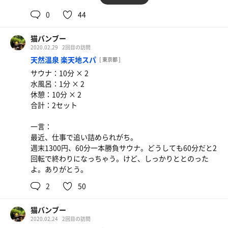
加えて、電子決済が導入され、交通系含め支払いできるよ
0
44
うになりました。素晴らしい！
猫バンブー
またまた人気になってしまいますね。
2020.02.29
2回目の訪問
天然温泉 楽天地スパ
[ 東京都 ]
サウナ：10分 × 2
水風呂：1分 × 2
休憩：10分 × 2
合計：2セット
一言：
最近、仕事で追い詰められがち。
週末1300円、60分一本勝負サウナ。どうしても60分だと2
回転で終わりになっちゃう。けど、しっかりととのった
よ。ありがとう。
2
50
猫バンブー
2020.02.24
2回目の訪問