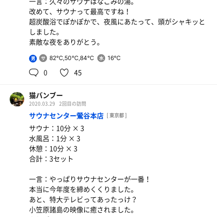
一言：久々のサウナはなごみの湯。
改めて、サウナって最高ですね！
超炭酸浴でぽかぽかで、夜風にあたって、頭がシャキッと
しました。
素敵な夜をありがとう。
82℃,50℃,84℃
16℃
男
0
45
猫バンブー
2020.03.29
2回目の訪問
サウナセンター鶯谷本店
[ 東京都 ]
サウナ：10分 × 3
水風呂：1分 × 3
休憩：10分 × 3
合計：3セット
一言：やっぱりサウナセンターが一番！
本当に今年度を締めくくりました。
あと、特大テレビってあったっけ？
小笠原諸島の映像に癒されました。