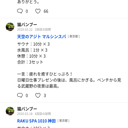
ありがとう。
0
66
猫バンブー
2020.03.22
2回目の訪問
天空のアジト マルシンスパ
[ 東京都 ]
サウナ：10分 × 3
水風呂：1分 × 3
休憩：10分 × 3
合計：3セット
一言：疲れを癒すひとっぷろ！
日曜日仕事プレゼンの後は、風呂にかぎる。ベンチから見
る武蔵野の夜景は最高。
0
3
猫バンブー
2020.03.18
6回目の訪問
RAKU SPA 1010 神田
[ 東京都 ]