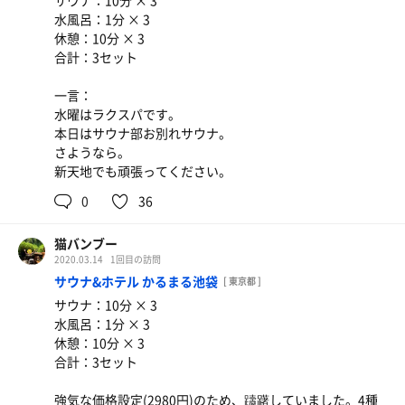
サウナ：10分 × 3
水風呂：1分 × 3
休憩：10分 × 3
合計：3セット
一言：
水曜はラクスパです。
本日はサウナ部お別れサウナ。
さようなら。
新天地でも頑張ってください。
0
36
猫バンブー
2020.03.14
1回目の訪問
サウナ&ホテル かるまる池袋
[ 東京都 ]
サウナ：10分 × 3
水風呂：1分 × 3
休憩：10分 × 3
合計：3セット
強気な価格設定(2980円)のため、躊躇していました。4種