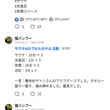
#サウナ
#水風呂
#休憩スペース
70℃,92℃,98℃
25℃,9.6℃
男
0
67
猫バンブー
2020.06.11
7回目の訪問
サウナ&カプセルホテル 北欧
[ 東京都 ]
サウナ：10分 × 3
水風呂：1分 × 3
休憩：10分 × 3
合計：3セット
一言：箸休めサトシさんのアウフグースでした。タオル一
振り一振り、噛み締めました。最高でした。
0
37
猫バンブー
2020.06.08
9回目の訪問