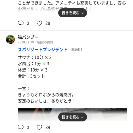
ことができました。アメニティも充実していますし、安心
お宿グループの品質が担保されています。
続きを読む
カプセルホテルの部屋もありますので、ごろんと横になる
0
28
こともできました。
猫バンブー
2020.01.30
3回目の訪問
スパリゾートプレジデント
[ 東京都 ]
サウナ：10分 × 3
水風呂：1分 × 3
休憩：10分 × 3
合計：3セット
一言：
きょうもオロポからの焼肉丼。
安定のおいしさ、ありがとう！
続きを読む
0
39