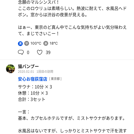
念願のマルシンスパ！
ここのロウリュは素晴らしい。熱波に耐えて、水風呂へド
ボン。窓からは渋谷の夜景が見える。
はぁー、東京のど真ん中でこんな気持ちがよい気分味わえ
て、まじでさいこー！
100℃
18℃
男
0
39
猫バンブー
2020.02.01
1回目の訪問
安心お宿荻窪店
[ 東京都 ]
サウナ：10分 × 3
休憩：10分 × 3
合計：3セット
一言：
基本、カプセルホテルですが、ミストサウナがあります。
水風呂はないですが、しっかりとミストサウナで汗を流す