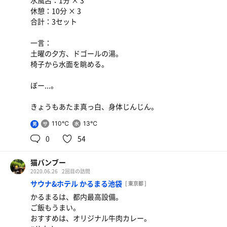
水風呂：1分 × 3
休憩：10分 × 3
合計：3セット
一言：
土曜の夕方、ドゴールの湯。
椅子から水面を眺める。
ぼー...。
きょうもあたま真っ白、身体じんじん。
110℃
13℃
男
0
54
猫バンブー
2020.06.26
2回目の訪問
サウナ&ホテル かるまる池袋
[ 東京都 ]
かるまるは、都内最高設備。
ご飯もうまい。
おすすめは、オリジナル牛肉カレー。