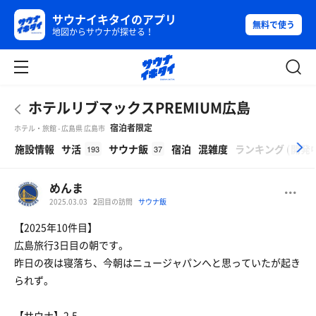
サウナイキタイのアプリ
無料で使う
地図からサウナが探せる！
ホテルリブマックスPREMIUM広島
宿泊者限定
ホテル・旅館 - 広島県 広島市
β
施設情報
サ活
サウナ飯
宿泊
混雑度
ランキング
(
開発
193
37
めんま
2025.03.03
2
回目の訪問
サウナ飯
【2025年10件目】
広島旅行3日目の朝です。
昨日の夜は寝落ち、今朝はニュージャパンへと思っていたが起き
られず。
【サウナ】2.5