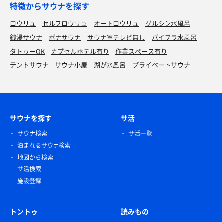
特徴からサウナを探す
ロウリュ
セルフロウリュ
オートロウリュ
グルシン水風呂
銭湯サウナ
ボナサウナ
サウナ室テレビ無し
バイブラ水風呂
タトゥーOK
カプセルホテル有り
作業スペース有り
テントサウナ
サウナ小屋
湖が水風呂
プライベートサウナ
サウナを探す
サ活
サウナ検索
サ活一覧
泊まれるサウナ検索
地図から検索
サ活検索
施設登録
トントゥ
読みもの