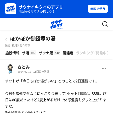
サウナイキタイのアプリ
無料で使う
地図からサウナが探せる！
ぽかぽか御経塚の湯
銭湯 - 石川県 野々市市
β
施設情報
サ活
サウナ飯
混雑度
ランキング
(
開発中
)
987
142
さとみ
2024.02.12
18
回目の訪問
オットが「今日もぽか湯がいい」とのことで2日連続です。
今日も常連マダムににっこり会釈して1セット目開始。88度。昨
日は86度だったけど2度上がるだけで体感温度もグッと上がりま
すな。
8分過ぎると心臓バクバク。