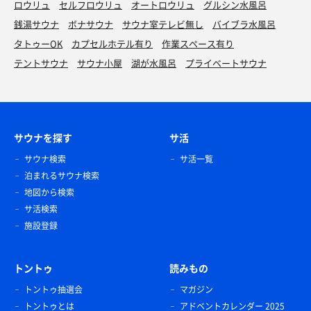
ロウリュ
セルフロウリュ
オートロウリュ
グルシン水風呂
銭湯サウナ
ボナサウナ
サウナ室テレビ無し
バイブラ水風呂
タトゥーOK
カプセルホテル有り
作業スペース有り
テントサウナ
サウナ小屋
湖が水風呂
プライベートサウナ
サウナを探す
サ活
サウナ検索
サ活一覧
泊まれるサウナ検索
地図から検索
サ活検索
施設登録
トントゥ
読みもの
トントゥ抽選会
マガジン
トントゥとは
アドベントカレンダー 2025