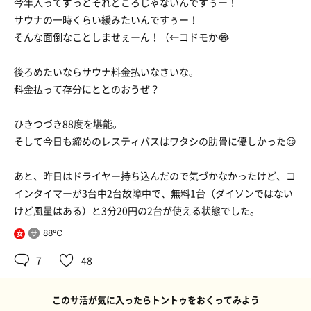
今年入ってずっとそれどころじゃないんですぅー！
サウナの一時くらい緩みたいんですぅー！
そんな面倒なことしませぇーん！（←コドモか😂
後ろめたいならサウナ料金払いなさいな。
料金払って存分にととのおうぜ？
ひきつづき88度を堪能。
そして今日も締めのレスティバスはワタシの肋骨に優しかった😌
あと、昨日はドライヤー持ち込んだので気づかなかったけど、コ
インタイマーが3台中2台故障中で、無料1台（ダイソンではない
けど風量はある）と3分20円の2台が使える状態でした。
88℃
女
7
48
このサ活が気に入ったらトントゥをおくってみよう