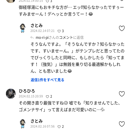
2024.02.14 00:15
3
御経塚湯にもおキチな方が… エッ⁉️知らなかったですぅー
すみませーん！デヘッとか言うてー！😂
さとみ
2024.02.14 07:21
3
mo-ri-pi
さんの
コメント
に返信
そうなんですよ。「そうなんですか？知らなかった
です、すいませーん。」がテンプレだと思ってたの
でびっくりしたと同時に、もしかしたら「知ってま
す！（強気）」は無銭を乗り切る最適解かもしれ
ん、とも思いました😂
返信1件をすべて見る
ひろひろ
2024.02.15 20:59
2
その開き直り最強ですね😥 嘘でも「知りませんでした、
ゴメンナサイ」って言えばまだ可愛いのに…💦
さとみ
2024.02.16 07:56
2