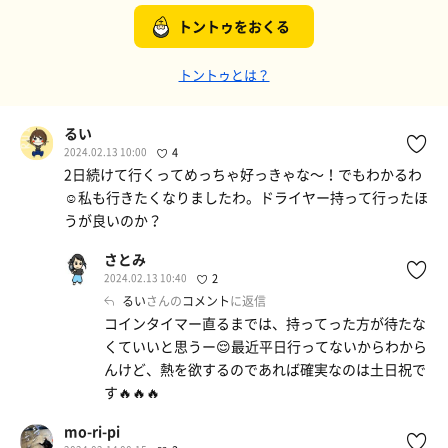
トントゥをおくる
トントゥとは？
るい
2024.02.13 10:00
4
2日続けて行くってめっちゃ好っきゃな〜！でもわかるわ
☺️私も行きたくなりましたわ。ドライヤー持って行ったほ
うが良いのか？
さとみ
2024.02.13 10:40
2
るい
さんの
コメント
に返信
コインタイマー直るまでは、持ってった方が待たな
くていいと思うー😌最近平日行ってないからわから
んけど、熱を欲するのであれば確実なのは土日祝で
す🔥🔥🔥
mo-ri-pi