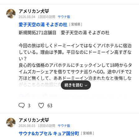
おおかたの森と比べるとややコンパクトな気はするが、そ
れでもかなり多くの人数が収容できるサウナ室だ。
アメリカン犬🦊
2セット目にオートロウリュに遭遇。しっかりと戦に勝つ
2026.08.04
1回目の訪問
サウナ飯
ことができました。乳首焼けるかと思った、、、
愛子天空の湯 そよぎの杜
[ 宮城県 ]
新規開拓271店舗目 愛子天空の湯 そよぎの杜
3セット目にはメディサウナ？にも入ることができた。入
ったタイミングでセルフロウリュをしてくださるお兄さん
今回の旅は珍しくドーミーインではなくアパホテルに宿泊
がいた。一番奥の上段を確保して蒸気を待っていたが、こ
している。理由は予算。平日なのにドーミーイン高すぎな
れがかなりの激アツ。顔をしかめてしまうくらいの熱さ
い？
だ。3杯もロウリュかけられるんだもんね。
良心的な価格のアパホテルにチェックインして18時からタ
イムズカーシェアを借りてサウナ巡りへGO。途中パチで2
サウナを出てすぐにシングルと16℃くらいの水風呂があ
万ほど無くして、ああドーミーイン泊まれたなと後悔しな
る。露天には潜水可能な水風呂まで。至れり尽くせりだ
がらこちらの施設に向かいました。
続きを読む
な。
88℃
16℃
男
「愛子」、私の院生時代に学部生にいたあの「あいこさ
休憩は露天スペースのデッキチェアで。ここにくるまでの
ま」ではなく、「あやし」と読むのだそう。難読漢字だ
3
63
道で気温19℃の表記を見かけた。かなり仙台は涼しい。そ
な。
の涼しい夜風を浴びながらととのいました。
アメリカン犬🦊
天然温泉、サウナ、水風呂、等々色々と揃っている。リク
2026.08.03
1回目の訪問
サウナ飯
ライニングルームも使用できるみたいで、近所に住んでい
サウナ&カプセル キュア国分町
[ 宮城県 ]
たら愛用すること間違いなしの施設だと感じた。