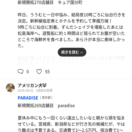
新規開拓270店舗目 キュア国分町
サウナは偶然オートロウリュに遭遇することができた。最
昨日、ううむと一日中悩み、結局夜10時ごろに仙台行きを
上段でのんびり温まろうと思っていたら予想外の熱さ。キ
決定。新幹線指定券とホテルを予約して準備万端！
ュア国分町に続いてかなり身体を追い込む結果となった。
9時ごろに仙台に到着。ずんだシェイクを堪能したあとは
仙台ってサウナあちちなの？うれしい悲鳴が身体からす
松島海岸へ。遊覧船に約１時間ほど揺られてお腹が空いた
る。
ところで海鮮丼を食べました。あら汁が本当に美味しかっ
た。
水風呂はバイブラがよく効いている。16℃以上であるが羽
続きを読む
衣ができないので冷たさをよく感じられる。
仙台に戻ってきたが、ホテルのチェックインまでまだ時間
95℃
16.4℃
男
が残されている。よし、これならサウナに行けるな、とこ
休憩は露天スペースのデッキチェアで。仙台の涼しい外気
ちらの施設へ。
水
0
55
温で整わざるを得ない状況だった。最高。
下調べがそこまでできてなかったのでサウナに入ってびっ
アメリカン犬🦊
くり。左に大量の石が積まれ、右側にガスストーブがある
2026.08.02
1回目の訪問
デュアルシステムのサウナだ。15時のオートロウリュを最
PARADISE
[ 東京都 ]
上段で受けたが、肌がジリジリと焼け焦げるような熱さを
新規開拓269店舗目 paradise
感じられた。本格的すぎる。ゆいるの一歩手前くらいの熱
さじゃないのかなこれ笑
夏休み中にもう一回くらい遠出したいなと朝から頭を悩ま
せている。宮城県、新潟県などが行き先の候補だが、やは
しっかり身体を焼き温めたら地下水水風呂へ。評価は
り難点は予算である。交通費で2〜2.5万円、宿泊費で1〜