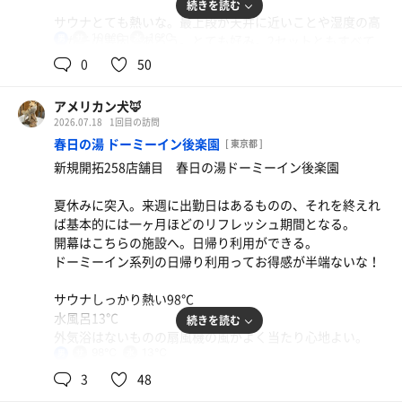
続きを読む
取る。露天に水風呂があるのがいいね。
サウナとても熱いな。最上段が天井に近いことや湿度の高
100℃
16℃
さがその要因であろう。とても好み。2セットともすべて
男
休憩は露天スペースで外気浴。デッキチェアやアディロン
オートロウリュに遭遇。しっかりと熱が感じられた。
0
50
ダックチェアなど様々あり、自分にあった整い方法が選択
できる！
水風呂は16℃くらい。ジェットのような形で水が噴き出て
アメリカン犬🦊
いるので羽衣が剥がされるポイントがある。しっかり冷や
2026.07.18
1回目の訪問
す。氷はどう使うんだろう。
春日の湯 ドーミーイン後楽園
[ 東京都 ]
新規開拓258店舗目 春日の湯ドーミーイン後楽園
休憩は外気浴スペースのデッキチェアで。池袋の夜風を浴
びながら整った。
夏休みに突入。来週に出勤日はあるものの、それを終えれ
水
ば基本的には一ヶ月ほどのリフレッシュ期間となる。
開幕はこちらの施設へ。日帰り利用ができる。
ドーミーイン系列の日帰り利用ってお得感が半端ないな！
サウナしっかり熱い98℃
水風呂13℃
続きを読む
外気浴はないものの扇風機の風がよく当たり心地よい。
98℃
13℃
男
熱湯に入った後にサウナに入り、休憩、その後ぬる湯へと
3
48
チキン南蛮定食
いう流れができるのもかなり良いポイントだ。