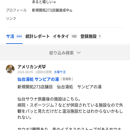
あると嬉しい☺︎
プロフィール
新規開拓273店舗達成中♨️
リンク
サ活
統計レポート
イキタイ
登録施設
444
162
1
絞り込み検索
アメリカン犬🦊
2026.08.05
1回目の訪問
水曜サ活
仙台湯処 サンピアの湯
[ 宮城県 ]
新規開拓273店舗目 仙台湯処 サンピアの湯
仙台サウナ旅最後の施設はこちら。
病院・スポーツジム？などが併設されている施設なので外
観をパッと見ただけだと温浴施設だとはわからないかもし
れない。
サウナ2種類あり、奥のイズネスのストーブがあるサウナ