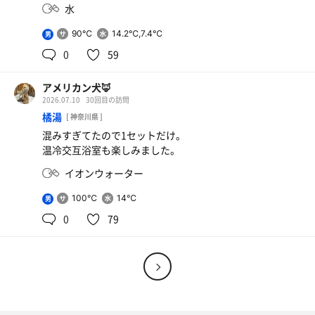
水
90℃
14.2℃,7.4℃
男
0
59
アメリカン犬🦊
2026.07.10
30回目の訪問
橘湯
[ 神奈川県 ]
混みすぎてたので1セットだけ。
温冷交互浴室も楽しみました。
イオンウォーター
100℃
14℃
男
0
79