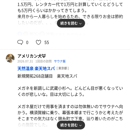
16.4℃を示していたが体感はもう少しキンとしていた、
1.5万円、レンタカー代で1万円と計算していくとどうして
14〜15℃くらいに感じた。いいね。
も5万円くらいはかかってきてしまう。
来月から一人暮らしを始めるため、できる限りお金は節約
休憩は露天の外気浴スペースで。昨日寝るのが遅く、にも
したいのだが、、、くぅ、悩ましいな。
続きを読む
かかわらず朝は早かったので疲れがどっときてガンガンに
整ってしまった。最高のサウナ旅の幕開けだ。
肉そば（冷）と牛タン焼き
95℃
15℃
そんな悩みを吹き飛ばすためサウナへ。
男
おいしい
三田線に直通する目黒線に乗り、三田駅へ。三田駅構内か
0
55
らお店までは遠いわけではないがそれなりには歩くな。パ
水
ラダイスさんがあるのは細くて狭い飲み屋街を一本入った
アメリカン犬🦊
ところであった。
2026.07.31
1回目の訪問
サウナ飯
天然温泉 楽天地スパ
[ 東京都 ]
事前に会員登録をしていたので、その証拠を店員に見せ
新規開拓268店舗目 楽天地スパ
た。すると初回であってもスムーズに入店できた。洗体を
した後、少し熱めのお風呂に浸かってからサウナへ。
メガネを新調しに武蔵小杉へ。どんどん目が悪くなってい
くのが悲しいな。目は大切にしよう。
薄暗い雰囲気としっかりとした温度、湿度を感じられるサ
ウナだ。天井が低く設計されているので頭上注意だ。
メガネ屋だけで用事を済ますのは勿体無いのでサウナへ向
運良く最上段が空いていたので2セットともそちらで。2セ
かう。横須賀線に乗り、幕張本郷まで行こうかと考えたが
ット目にはセルフロウリュもできた。しっかりと身体を温
そこまでの気力はなく錦糸町で下車。辿り着いたのがこち
めることができた。
らの施設でした。
続きを読む