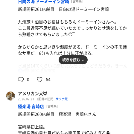
日向の湯 ドーミーイン宮崎
[ 宮崎県 ]
休憩は室内のプラ椅子で。景色を見ながら整いました。
水
新規開拓261店舗目 日向の湯ドーミーイン宮崎
水
九州旅１泊目のお宿はもちろんドーミーインさんへ。
ここ最近寝不足が続いていたのでしっかりとサ活をしてか
ら熟睡させてもらいました😴
からからかと思いきや湿度がある、ドーミーインの不思議
なサ室だ。6分も入れば十分に汗が出る。
続きを読む
水風呂14℃くらいに感じたんだけどもどうだろう。きーん
95℃
15℃
男
とした冷たさがある。
0
64
外気浴スペースに2脚椅子が設置されておりどちらにもオ
ッドマンがある。BGMや風鈴の音を聞きながら夏を感じて
アメリカン犬🦊
整った。
2026.07.23
1回目の訪問
サウナ飯
極楽湯 宮崎店
[ 宮崎県 ]
新規開拓260店舗目 極楽湯 宮崎店さん
宮崎県初上陸。
宮崎空港の見た目がめちゃ南国風で好みすぎる🏝️