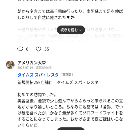
朝から夕方までは高千穂峡行ったり、南阿蘇まで足を伸ば
したりして自然に癒された🌳🏞️
黒豚ロースかつ
ランチタイムはコーヒー無料
一通り観光やグルメを満喫した後はやはり温泉とサウナ
続きを読む
へ。九州唯一の「極楽湯」宮崎店さんへ。福岡に系列店は
95℃
17℃
男
あるが、極楽湯の名前を冠しているのは九州だとここだけ
なのだそう。
0
55
元祖辛麺
極楽湯は店舗によってサウナ室のコンディションにバラツ
ニュータンタンの方が好き。 ラゾーナの桝本が流行ら
アメリカン犬🦊
キが多いイメージ。こちらはどうだろうとワクワクしなが
なかったのはニュータンのせい？
2026.07.19
1回目の訪問
らサ活へ。
タイムズ スパ・レスタ
[ 東京都 ]
水
新規開拓259店舗目 タイムズ スパ・レスタ
入ってすぐわかる、超高湿度、高温なサウナ！これはいい
サウナ室だな🧖もちろん最上段で蒸された。10分入るとか
初めての訪問でした。
なりいい感じにホカホカになれる。2セット入ったがどち
美容室後、池袋で少し遊んでからふらっと来られるこの立
らもオートロウリュに遭遇できた。
地がかなり嬉しいところ。ちなみに池袋では「舎鈴」でつ
壁には毎時30分にオートロウリュ発動とデカデカと書いて
け麺を食べたが、かなり量が多くてソロフードファイトを
あるが30分ごとに今は設定されているのだろう。
することになってしまった。おかげさまで夜ご飯はいらな
いくらいだ。
水風呂は17℃くらいだろうか。じっくり入って身体の熱を