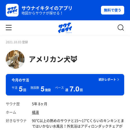
サウナイキタイのアプリ
無料で使う
地図からサウナが探せる！
2021.10.03 登録
アメリカン犬🦊
統計レポート
今月のサ活
5
5
7.0
サ活
施設数
ペース
回
施設
週
回
サウナ歴
5年 8ヶ月
ホーム
橘湯
好きなサウナ
90℃以上の熱めのサウナと15〜17℃くらいのキンキンとま
ではいかない水風呂！外気浴はアディロンダックチェアが