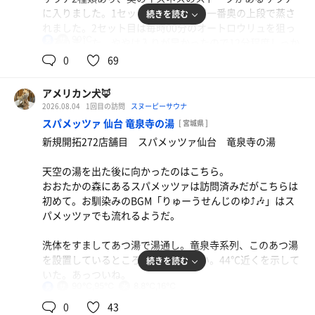
に入りました。1セット目は10分程度一番奥の上段で蒸さ
続きを読む
れました。2セット目は毎時00分のオートロウリュを狙っ
90℃
男
て入りました。ややは入りが早かったので12分程度しっか
りと蒸された。にしてもイズネスじわじわと熱さが増して
0
69
くるな。いいね。
アメリカン犬🦊
水風呂は二つのサウナ室の間に設置されている。17℃くら
2026.08.04
1回目の訪問
スヌーピーサウナ
いだろうか。少し長めに身体を冷やした。
スパメッツァ 仙台 竜泉寺の湯
[ 宮城県 ]
新規開拓272店舗目 スパメッツァ仙台 竜泉寺の湯
休憩は露天スペースのデッキチェアで。買いたてのデッキ
チェアなのかピカピカの新品ぽさを感じた！少し日差しが
天空の湯を出た後に向かったのはこちら。
強い日中だったものの、たまたまデッキチェアは日陰だっ
おおたかの森にあるスパメッツァは訪問済みだがこちらは
たのでゆっくり整えました。
初めて。お馴染みのBGM「りゅーうせんじのゆ⤴️🎶」はス
水
パメッツァでも流れるようだ。
洗体をすましてあつ湯で湯通し。竜泉寺系列、このあつ湯
を設置しているところが多くて嬉しい。44℃近くを示して
続きを読む
いた。あっついね。
90℃,95℃
8.8℃,16℃
男
湯通しの後は「伊達なサウナ」へ。
0
43