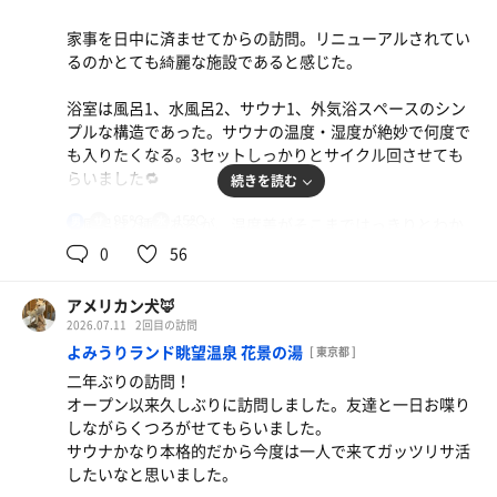
の風を受けながら整いました。
家事を日中に済ませてからの訪問。リニューアルされてい
水
るのかとても綺麗な施設であると感じた。
浴室は風呂1、水風呂2、サウナ1、外気浴スペースのシン
プルな構造であった。サウナの温度・湿度が絶妙で何度で
も入りたくなる。3セットしっかりとサイクル回させても
らいました🔁
続きを読む
95℃
15℃
水風呂は2種類あるが、温度差がそこまではっきりとわか
男
らなかった。右の方が冷たいのか？
0
56
外気浴スペースは埋まっていることが多い。そのため2/3
アメリカン犬🦊
セットは洗い場のイスで整った。
2026.07.11
2回目の訪問
よみうりランド眺望温泉 花景の湯
[ 東京都 ]
気持ち良い！！
二年ぶりの訪問！
ポカリスエット
オープン以来久しぶりに訪問しました。友達と一日お喋り
しながらくつろがせてもらいました。
サウナかなり本格的だから今度は一人で来てガッツリサ活
したいなと思いました。