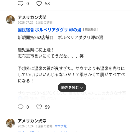
0
58
水風呂18℃〜20℃くらい。老人でも入りやすい温度に設定
鹿児島旅行に来た時のサウナ特化施設として重宝したい。
されている。
アメリカン犬🦊
値段も破格の平日1000円、休日1200円なのでみなさんぜ
2026.07.25
1回目の訪問
ひ。
休憩は室内のプライスで。
国民宿舎 ボルベリアダグリ 岬の湯
[ 鹿児島県 ]
新規開拓262店舗目 ボルベリアダグリ岬の湯
温泉の香りは鉄分が豊富であることをこれでもかと示して
くる。温泉→水風呂の交互浴もいいね。
鹿児島県に初上陸！
志布志市言いにくそうだな、、、笑
予想外に温泉の質が良すぎた。サウナよりも温泉を売りに
していけばいいんじゃないか！？柔らかくて肌がすべすべ
になる！
続きを読む
サウナは90〜95℃くらい。誰もいないのにこの大きなサ室
90℃
22℃
を独り占め。ちなみにテレビの音質がかなり良くて、まる
男
で映画館みたいでした。
0
59
水風呂は温度計がないのでわからないが22〜24度くらいか
アメリカン犬🦊
な。かなりぬるいのでじっくり浸かると気持ちいい。
2026.07.24
1回目の訪問
サウナ飯