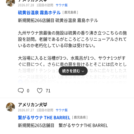
閉による冷気の侵入を最小限にとどめるような工夫もされ
2026.07.28
1回目の訪問
サウナ飯
ていて良い。
硫黄谷温泉 霧島ホテル
[ 鹿児島県 ]
新規開拓266店舗目 硫黄谷温泉 霧島ホテル
水風呂は16度くらいで5〜6人同時に入ることができる広
さ。深さもそれなりにあるので心地よい。
九州サウナ旅最後の施設は硫黄の香り沸き立つこちらの施
設を訪問。老舗であるがところどころリニューアルされて
休憩は露天の寝転びスペースで。今日は静かなお客さんが
いるのか老朽化している印象は受けない。
多くいたため、2セットともに無音で整うことができまし
肉野菜炒め定食
た。ありがとうございます。
景色が良い。
大浴場に入ると浴槽が3つ、水風呂が1つ、サウナ1つがす
水
ぐに目につく。さらに奥の扉を抜けるとそこには広々とし
水
た浴場が！テンションが上がるな。ちなみに広々としたス
続きを読む
ペースは混浴らしい（基本は男のみでたまにカップルが利
90℃
20℃
男
用している感じ）。またまたさらに奥に行くと今度は露天
風呂が待ち受けている。広すぎるぜ。
0
71
サウナは遠赤外線カラカラ系で90℃くらい。背もたれが
アメリカン犬🦊
110°くらいでとても好きな角度📐笑
2026.07.27
1回目の訪問
サウナ飯
繋がるサウナ THE BARREL
[ 鹿児島県 ]
水風呂は霧島連山から湧水をかけ流している。水温は夏な
新規開拓265店舗目 繋がるサウナTHE BARREL
のでかなりぬるいが柔らかさをよく感じられてめちゃくち
ゃいい。