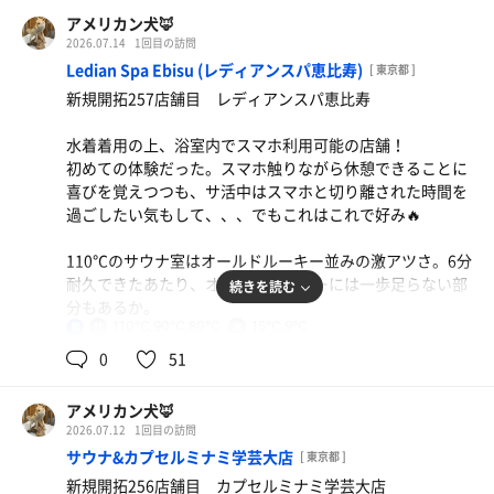
川南PAの食堂でいただきました。
アメリカン犬🦊
水
2026.07.14
1回目の訪問
水
Ledian Spa Ebisu (レディアンスパ恵比寿)
[ 東京都 ]
新規開拓257店舗目 レディアンスパ恵比寿
水着着用の上、浴室内でスマホ利用可能の店舗！
初めての体験だった。スマホ触りながら休憩できることに
喜びを覚えつつも、サ活中はスマホと切り離された時間を
過ごしたい気もして、、、でもこれはこれで好み🔥
110℃のサウナ室はオールドルーキー並みの激アツさ。6分
耐久できたあたり、オールドルーキーには一歩足らない部
続きを読む
分もあるか。
110℃,90℃,80℃
15℃,9℃
男
90℃のサウナ室もかなりいい熱さだ。ボナサウナって全身
0
51
満遍なく温まるような気がするな。
アメリカン犬🦊
水風呂シングル帯×1と15℃×2で使い分けて入りました。
2026.07.12
1回目の訪問
これも仕切りがあってとても好み！
サウナ&カプセルミナミ学芸大店
[ 東京都 ]
新規開拓256店舗目 カプセルミナミ学芸大店
休憩は言わずもがな最高だ！フカフカの椅子でミニ扇風機