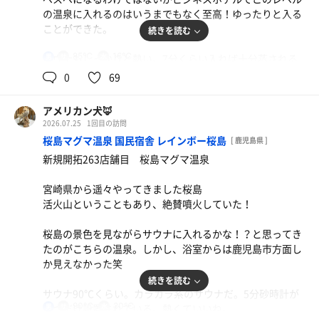
アツアツ
の温泉に入れるのはいうまでもなく至高！ゆったりと入る
ことができた。
続きを読む
サウナ②VIHTA
水
こちらはとてもどでかい迫力のあるバレルサウナ。国内最
85℃
16℃
サウナもしっかりと熱い。7分くらい入れば十分蒸される
男
大直径らしい。温度は100℃くらいで一番熱い設定だ。7分
だろう。オートロウリュなどの設備はないが満足できる。
0
69
くらい蒸されたらもう汗だく。一番好みかな。
水風呂は16℃を指していた。キンキンではないもののしっ
サウナ③PINE
アメリカン犬🦊
かり冷える。やや狭いので譲り合いが必要だ。
設定温度90℃。こちらは逆に国内最小直径のバレルサウ
2026.07.25
1回目の訪問
ナ。熱がすぐに回ってロウリュ時は激アツに。
桜島マグマ温泉 国民宿舎 レインボー桜島
[ 鹿児島県 ]
休憩は露天の外気浴スペースで！！夜風を浴びながらじっ
新規開拓263店舗目 桜島マグマ温泉
くり整いました。
サウナ④KELO
こちらはケロサウナで香りを楽しむことに特化していた。
水
宮崎県から遥々やってきました桜島
温度は75℃くらいでややパンチが足りない。しかし香りは
活火山ということもあり、絶賛噴火していた！
ピカイチ。
桜島の景色を見ながらサウナに入れるかな！？と思ってき
水風呂は16℃前後を示していた。しっかりと冷えていて心
たのがこちらの温泉。しかし、浴室からは鹿児島市方面し
地よい。
か見えなかった笑
続きを読む
休憩は1Fのメディテーションルームと2Fの外気浴スペース
サウナ90℃くらい。カラカラ系のサウナだ。5分砂時計が
で。土曜日なのにそこまで混雑しておらず、とてもおすす
90℃
20℃
一つだけ設置されている。熱くていいね。
男
め。