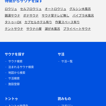
特徴からサウナを探す
ロウリュ
セルフロウリュ
オートロウリュ
グルシン水風呂
銭湯サウナ
ボナサウナ
サウナ室テレビ無し
バイブラ水風呂
タトゥーOK
カプセルホテル有り
作業スペース有り
テントサウナ
サウナ小屋
湖が水風呂
プライベートサウナ
サウナを探す
サ活
サウナ検索
サ活一覧
泊まれるサウナ検索
地図から検索
サ活検索
施設登録
トントゥ
読みもの
トントゥ抽選会
マガジン