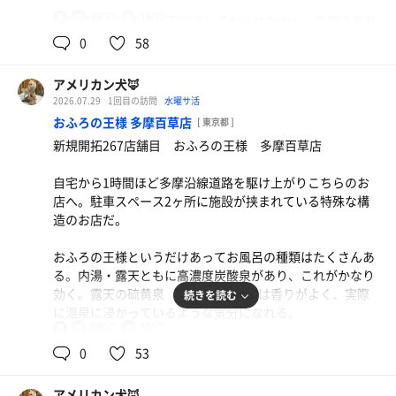
水風呂は15℃くらいだろうか。循環が良く、水が注ぎ込ま
99℃
15℃
男
天然温泉で10分ほど下茹でしてからサウナへ。湿度温度共
れていることもあってか心地よく身体を冷やすことができ
に十分あり、しっかりと身体を温めることができた。8分
0
58
た。
ほど蒸されて退出した。
休憩は体の水滴をよく拭き取った上で2Fにある内気浴スペ
アメリカン犬🦊
サウナ室の目の前が水風呂であった。温度は15℃くらい。
ースで。卵形の椅子、とても好みだな。一人暮らししたら
2026.07.29
1回目の訪問
水曜サ活
この時期にこの温度を保つことができる施設さん、頑張ら
ベランダに置こうかな、と考えながら整いました。
おふろの王様 多摩百草店
[ 東京都 ]
れているなと思います。キンキンです。
新規開拓267店舗目 おふろの王様 多摩百草店
水
休憩は窓側のイスで。外気浴がないのが惜しいところでは
自宅から1時間ほど多摩沿線道路を駆け上がりこちらのお
あるがそこまで問題にはなるない。
店へ。駐車スペース2ヶ所に施設が挟まれている特殊な構
造のお店だ。
アウフグースもしっかりと受けることができました。大人
海鮮丼とあら汁
2人組であおいでくださるのでおかわりまで力強い良い風
美味しすぎる
おふろの王様というだけあってお風呂の種類はたくさんあ
を浴びられました。ありがとうございます。
る。内湯・露天ともに高濃度炭酸泉があり、これがかなり
水
効く。露天の硫黄泉（入浴剤+硫黄）は香りがよく、実際
続きを読む
に温泉に浸かっているような気分になれる。
98℃
16℃
男
サウナは収容人数がかなり多く取れそうなひな壇式。最上
0
53
段に座ればしっかりと熱さを感じることができる。ドア側
の壁に小さいサウナストーブも設置されており、ドアの開
アメリカン犬🦊