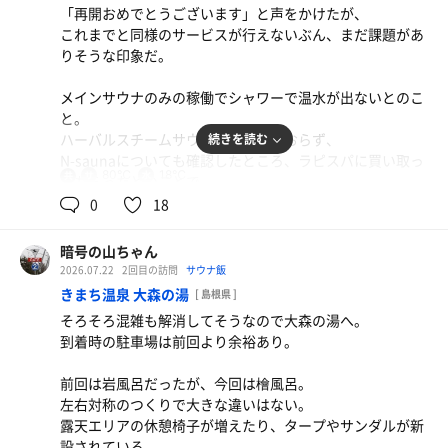
「再開おめでとうございます」と声をかけたが、
4セット目はストーブ前でちょい漏れロウリュの湿度をい
これまでと同様のサービスが行えないぶん、まだ課題があ
ただく。
りそうな印象だ。
今日のちょい漏れは量が多く、長く続いていてよかった。
メインサウナのみの稼働でシャワーで温水が出ないとのこ
最終セットの水風呂も冷冷浴で長い水風呂。
と。
しっかり冷やして、最後は水シャワーも浴びてシメ。
長浜ラーメン
ハーバルスチームサウナは稼働しておらず、
続きを読む
地震の熊本に早く日常が戻りますように。
注文時はカタ、替玉時はバリカタ。ちょうどいいのは
N-saunaについても確認したところ、ラピスパに買い取っ
カタ。
80℃
18℃
共
てもらったとのことで、
用
今後、こちらに返ってくることはないそうだ。
0
18
ラーメン
水
しっかり豚骨。オリジナリティ溢れる食堂ラーメン。
その代わりにドラム缶で湯を沸かしてかけ湯を設置。
暗号の山ちゃん
素晴らしい。
通常の水風呂もあるが、簡易プールの水風呂も設置してあ
2026.07.22
2回目の訪問
サウナ飯
る。
きまち温泉 大森の湯
[ 島根県 ]
水
そろそろ混雑も解消してそうなので大森の湯へ。
メインサウナはこれまで通り。80℃のセッティングでもい
到着時の駐車場は前回より余裕あり。
い汗が出る。
前回は岩風呂だったが、今回は檜風呂。
水風呂は大山の恵みの水。盛夏でも自然に冷たい体感
左右対称のつくりで大きな違いはない。
18℃。
露天エリアの休憩椅子が増えたり、タープやサンダルが新
長く入っているとこれで猛暑が乗り切れる気がしてくる。
設されている。