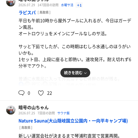
一昨日は草野球だったから、肉体的な疲労も残る。
水風呂出てからも追い水シャワーをした。
2026.07.29
147回目の訪問
水曜サ活
＋1
そういう状況だと、ミストサウナからでもキマる。
ラピスパ
[ 鳥取県 ]
身体が冷やせないので休憩も難儀。
平日も午前10時から屋外プールに入れるが、今日はガーデ
そこからはドライサウナを5セット。
脱衣所からの2重扉の間にととのい椅子があり、浴室より
ン風呂。
海風呂サ室は相変わらず温度の上下動が激しい。
は涼しいが、
オートロウリュをメインにプールなしのサ活。
冷房の効いた脱衣所のほうがベター。扇風機の風を浴びて
8分で十分な発汗。水風呂長ーく。海風の外気浴。
休憩。
サッと下茹でしたが、この時期はむしろ水通しのほうがい
疲れが取れて覚醒していく感覚。
いかも。
体幹温度を下げれない不安から、サウナを短めにセット消
1セット目、上段に座ると即熱い。速攻発汗。耐え切れず6
館内着に着替えて喫煙所へ。
化。
分半でアウト。
自販機で飲み物を買おうと思ったら小銭がなかった。
汗さえかければ良しとして、6～7分くらいで。
続きを読む
喉カラカラでたどり着いたラーメン屋のお冷でようやく水
普通に水風呂に入って外気浴すると体幹の熱が残る。
分補給。
最終セットは客もまばらになってきたので、
90℃
17℃
男
直前にザッと雨も降り、湿度の高い気候。
長く水風呂に入ったが、それでも冷えない。
ワイン樽外壁の湿度計は27％だったが、そんなわけない。
0
22
季節で水風呂が冷たくなるのなら、夏は避けた方がいいの
2セット目は通常水風呂からセラミックバスの水風呂の冷
暗号の山ちゃん
かもしれない。
冷浴で体幹温をリセット。
2026.07.25
7回目の訪問
サウナ飯
Nature Sauna(大山隠岐国立公園内・一向平キャンプ場)
その効果か、次セットのオートロウリュの熱波は気持ちよ
[ 鳥取県 ]
く受けれた。
新しい運営会社が決まるまで琴浦町直営で営業再開。