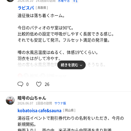
2026.06.10
143回目の訪問
水曜サ活
＋1
ようやく大浴場に入ったのだが、正直ガッカリ。
ラピスパ
[ 鳥取県 ]
リニューアルとは名ばかりでただの営業再開。
遠征後は落ち着くホーム。
リニューアル前に利用したことはないが、経年劣化感のあ
る様子から以前のままだ。
今日のパティオのサ室は90℃。
唯一、木枠で囲われた箇所が新しい感じだが、
比較的低めの設定で呼吸がしやすく長居できる感じ。
ここは使わなくなったシャワーブースとカランを覆うだけ
それでも安定して発汗。フルセット満足の発汗量。
の目隠し。
中華そば
噂の水風呂温度はぬるく、体感19℃くらい。
サ室は板の張替えすらせず、フェイスタオルを重ねてマッ
水曜夜laboのメニューが昼営業でも注文可能。豚清湯
羽衣をはがして冷やす。
ト代わりにしてる。
で美味し。
他の客も水風呂滞在時間長め。まぁ、そうなる。
続きを読む
水風呂になるであろう場所は確認したが、
水
90℃
19℃
女
今日は梅雨の晴れ間で快晴。
そもそも長い休業期間中に何も準備してなかったのか。
湿度の低い、カラッとした風が吹く。
0
26
水風呂完成してからオープンすべきだ。
内気浴もしてみたが、今日は外気浴が気持ちよかった。
水道の蛇口を2か所増設した形跡があるのでそこに壺水風
暗号の山ちゃん
同級生と偶然偶然。
呂でもつくるのだろう。
2026.06.07
1回目の訪問
サウナ飯
お互い予定が空いていたので、ともにサ飯へ。
kobatoisa cafe&sauna
[ 岡山県 ]
いずれにせよ、現状は浴槽に湯を張って、サウナの電源入
湯谷荘イベントで割引券代わりの名刺をいただき、今月の
れただけ。
新規開拓。
利用者に対する細かい気配りや、サウナ改善意識は微塵も
梅雨入りし、雨の中、米子道から中国道を走り到着。