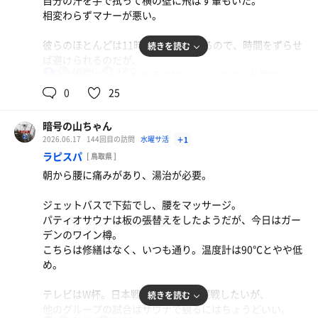
自分の汗を手で拭って横の壁に飛ばす輩もいた。
次回は八百万の湯にも入ってみたい。
相変わらずマナーが悪い。
彼らのほとんどは11時前には退散するので、時間をずらせ
続きを読む
のどぐろつけ麺
ば避けられるのだが、
熱盛で注文。スープに浸された状態で最後までアツア
102℃
17℃
男
今日はW杯に間に合わせるスケジュールだから仕方ない。
ツ。スープ割し放題。
0
25
淡々と粛々とセット消化。
水
今日は比較的発汗がよい。今日は梅雨らしい天気だからだ
暗号の山ちゃん
ろうか。
2026.06.17
144回目の訪問
水曜サ活
＋1
外気浴はギリギリ雨に邪魔されない感じ。
ラピスパ
[ 鳥取県 ]
そこそこ風もあって気持ちよく休憩。
朝から腰に痛みがあり、湯治が必要。
最終セットの休憩は脱衣所の椅子で内気浴。これで時短。
ジェットバスで下茹でし、腰をマッサージ。
パティオサウナは板の張替えをしたようだが、今日はガー
サ飯も待ち時間のないところで。
極上スサノオラーメン
デンのワイン樽。
地元産味噌と麹のブレンド。タイムサービスの半ライ
こちらは修繕はなく、いつも通り。温度計は90℃とやや低
スを添えて。
め。
水
テレビはW杯。日本戦だと集中して観戦したいが、
続きを読む
他のグループの試合はサウナで観るにはちょうどいい。