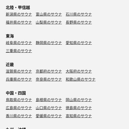
水
北陸・甲信越
新潟県のサウナ
富山県のサウナ
石川県のサウナ
福井県のサウナ
山梨県のサウナ
長野県のサウナ
東海
味玉つけそば
岐阜県のサウナ
静岡県のサウナ
愛知県のサウナ
大盛熱盛で。大勝軒を受け継ぐお店。全粒粉自家製麺
三重県のサウナ
でとても美味しい。
魚介つけ麺（大）
シンプルな魚介のつけ汁なので、途中でニンニクと一
近畿
水素水
味で味変。
滋賀県のサウナ
京都府のサウナ
大阪府のサウナ
兵庫県のサウナ
奈良県のサウナ
和歌山県のサウナ
水
中国・四国
鳥取県のサウナ
島根県のサウナ
岡山県のサウナ
広島県のサウナ
山口県のサウナ
徳島県のサウナ
香川県のサウナ
愛媛県のサウナ
高知県のサウナ