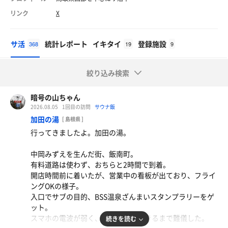
リンク
X
サ活
統計レポート
イキタイ
登録施設
368
19
9
絞り込み検索
暗号の山ちゃん
2026.08.05
1回目の訪問
サウナ飯
加田の湯
[ 島根県 ]
行ってきましたよ。加田の湯。
中岡みずえを生んだ街、飯南町。
有料道路は使わず、おちらと2時間で到着。
開店時間前に着いたが、営業中の看板が出ており、フライ
ングOKの様子。
入口でサブの目的、BSS温泉ざんまいスタンプラリーをゲ
ット。
スマホの電波が弱く、無事ゲットできるまで難儀した。
続きを読む