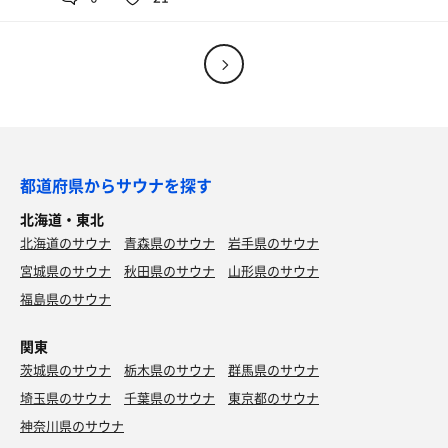
発汗もスムーズだった。
13℃くらい。
タープ下にはウォータージャグがあり、水素水をタンブラ
あと、注意書きのPOPが一部新しくなっていた。
自分の体感を信じるとすれば水温計は故障しているのでは
ーで飲める。
ないか。
昨年、改良され冷たくなった水風呂やととのい椅子の設置
雨の中タープ下での外気浴。とにかく今回はこれが最高に
などは営業休止前と変わらず。
休憩は露天スペースのアディロンダックを中心に。
気持ちよかった。
15℃くらいになったことで水風呂渋滞しにくくなった。
曇天でも雨は降らないので、暑すぎず寒すぎずのフラット
ととのい椅子に座ってゆったり外気浴もできる。
な気候。
男性は7人枠の予約制だが、自分の時間帯は貸し切り状
態。
基本的なサ活ができて、リロクラブ430円で利用できるの
都道府県からサウナを探す
内気浴も1セット。以前は内湯側に椅子がなかった気がす
予約の段階で貸し切りを狙うことも十分可能。
だから安い。
る。
高速料金や利用料はややかかるが、
北海道・東北
松江で普段使いできる施設はやはりここ。
南向きの窓から境港市の眺望。こちらもなかなか良い。
無料レンタルのサービス分を考えれば良心的な値段設定か
北海道のサウナ
青森県のサウナ
岩手県のサウナ
平日の午前中なのに予想していたより利用者も多かった。
もしれない。
宮城県のサウナ
今日は日帰り利用時間10分前到着したが、
秋田県のサウナ
山形県のサウナ
遠征してきた甲斐がありました。
多久の湯は松江のインフラだ。
待たずに入れてくれたので時間も気にならなかった。
福島県のサウナ
営業再開おめでとう＆ありがとう。
湯上りにドーミーアイスをいただいて、喫煙所へ。
関東
ここの喫煙所珍しくテレビが設置してある。
茨城県のサウナ
栃木県のサウナ
群馬県のサウナ
アイスキャンデー
埼玉県のサウナ
千葉県のサウナ
東京都のサウナ
神奈川県のサウナ
アクエリアス