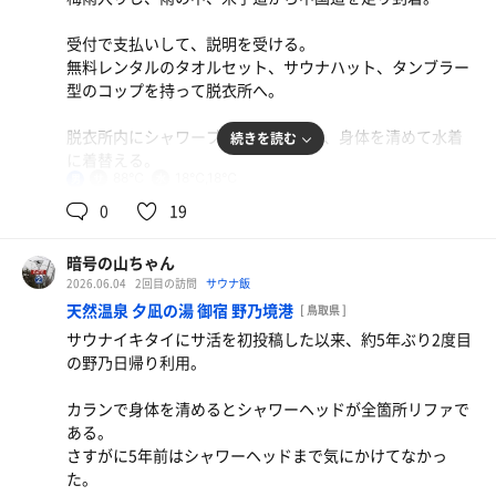
感じられない。
受付で支払いして、説明を受ける。
よほどのテコ入れしない限り、行く価値なし。
無料レンタルのタオルセット、サウナハット、タンブラー
型のコップを持って脱衣所へ。
脱衣所内にシャワーブースが2つあり、身体を清めて水着
続きを読む
に着替える。
88℃
18℃,18℃
男
まずはサウナ小屋へ。
0
19
7人くらいの広さにハルビア製の薪ストーブ。
サウナストーンにアロマ水でセルフロウリュ可能。
サーモンとイクラの親子丼
暗号の山ちゃん
アロマの名前はわからないが、森林のような香りで好きな
味噌汁はたっぷり、イクラはちょんぼし(-_-;)
2026.06.04
2回目の訪問
サウナ飯
やつ。
天然温泉 夕凪の湯 御宿 野乃境港
[ 鳥取県 ]
ラドルが大き目なので一杯でしっかり熱い。
水
サウナイキタイにサ活を初投稿した以来、約5年ぶり2度目
温度計は最初78℃から最後は90℃近くまで徐々に上がって
の野乃日帰り利用。
いった。
テレビはないが、小屋の窓から吉野川の風景。
野菜ラーメン
カランで身体を清めるとシャワーヘッドが全箇所リファで
今日は雨で川の水がやや濁っている。
野菜とスープの融合感がなく、炒め野菜のっけただけ
ある。
の感じ
さすがに5年前はシャワーヘッドまで気にかけてなかっ
水風呂はウイスキー樽のものとバスタブ型のものに水道水
た。
と井戸水がオーバーフロー。