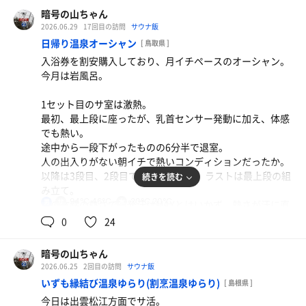
サ室前まで来て、いきなり水風呂にタオル浸けるバカ登
暗号の山ちゃん
今日も今日とて梅雨らしい気候。
場。
2026.06.29
17回目の訪問
サウナ飯
サ室は90℃と平均的だが、発汗が早く、8分で満足な発汗
そのままサ室に入ってきて、サ室の臭いが変わる。
日帰り温泉オーシャン
[ 鳥取県 ]
量。
コイツ身体清めてないかも。
入浴券を割安購入しており、月イチペースのオーシャン。
安定のコンディションで毎回8分のセット消化ができた。
気分悪くなってサ室を出た。
今月は岩風呂。
水風呂の温度も要確認。
帰りのフロントには宿泊客がチェックイン中。
1セット目のサ室は激熱。
6月はプール工事の影響で水風呂がぬるかった。
駐車場もほぼ満車になってきていた。
最初、最上段に座ったが、乳首センサー発動に加え、体感
その時よりは冷たくなったものの、まだキンキンとはいえ
さすが土曜日。道路も混んでた。
でも熱い。
ない体感18℃。
途中から一段下がったものの6分半で退室。
水
15℃以下になるパティオ水風呂のポテンシャルはまだ発揮
人の出入りがない朝イチで熱いコンディションだったか。
していない。
以降は3段目、2段目でセット消化し、ラストは最上段の組
続きを読む
とんこつ醤油ライスセット
み立て。
また、夏季限定の露天エリアの水風呂も確認。
広島屋台の味。山陰とも九州とも家系とも違う、山陽
94℃,46℃
20℃,20℃
男
この体感の熱さでも発汗はMAXとはいかず。熱さが汗に直
パティオ露天は2つ浴槽があるが、小さいほうが22～23℃
のとんこつ。
結しないドライサウナ。
0
24
に設定。
今日のような天気ではあまり用途がないが、もっと暑くな
水風呂は長めに。
水
れば重宝する。
暗号の山ちゃん
手のひらで水の流れをつくり、羽衣をはがす。
2026.06.25
2回目の訪問
サウナ飯
お尻→背中→首筋へと流れをつくると気持ちいい。
もう少し暑くなれば、リニューアルされたプールも利用し
いずも縁結び温泉ゆらり(割烹温泉ゆらり)
[ 島根県 ]
てみたい。
今日は出雲松江方面でサ活。
今日の山陰地方は湿度が高いとラジオで言っていた。