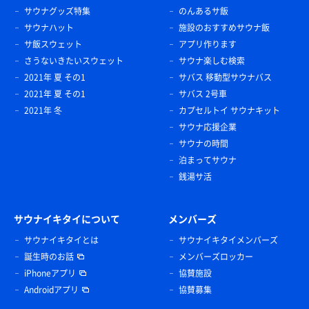
サウナグッズ特集
のんあるサ飯
サウナハット
施設のおすすめサウナ飯
サ飯スウェット
アプリ作ります
さうないきたいスウェット
サウナ楽しむ検索
2021年 夏 その1
サバス 移動型サウナバス
2021年 夏 その1
サバス 2号車
2021年 冬
カプセルトイ サウナキット
サウナ応援企業
サウナの時間
泊まってサウナ
銭湯サ活
サウナイキタイについて
メンバーズ
サウナイキタイとは
サウナイキタイメンバーズ
誕生時のお話
メンバーズロッカー
iPhoneアプリ
協賛施設
Androidアプリ
協賛募集