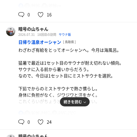
86℃
25℃
男
脱衣所に給水器を確認。
サ前水分補給したが、噴出する水が弱く、飲みづらい。
0
16
身体を清めて、下茹で。褐色の濁り湯はややヌルヌル感あ
暗号の山ちゃん
り。
2026.07.31
18回目の訪問
サウナ飯
日帰り温泉オーシャン
[ 鳥取県 ]
ビート板をとってサ室へ。
わざわざ有給をとってオーシャンへ。今月は海風呂。
座面は2段で詰めれば6人、余裕をもってなら4人のキャ
パ。
猛暑で最近は1セット目のサウナが耐え切れない傾向。
テレビなしで温度計と5分砂時計がある。
サウナに入る前から暑いからだろう。
熱源は遠赤外線ストーブ。
なので、今日は1セット目にミストサウナを選択。
温度計は80℃台を行ったり来たり。まずまずの発汗具合。
ストーブに年季を感じるが、壁の板は新しそうで綺麗なサ
下茹でからのミストサウナで熱さ慣らし。
室だ。
身体に負担がなく、ジワジワと汗をかく。
これくらいがちょうどいいかもしれない。
続きを読む
水風呂が問題。
汗流しの掛水の時点でぬるさがわかる。
50℃,94℃
21℃,21℃
男
水風呂も長く入ってリセット。
自分史上最ヌルで25℃くらいだろうか。
0
24
給水量が少なく、オーバーフローしていないし、チラーも
昨日の仕事はキツかった。昼休みもまともにとれず残業ま
なし。
で。
利用者が多いとさらにぬるくなりそう。
暗号の山ちゃん