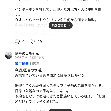
サ室内のつくりもほぼ同じ。5分の砂時計は後付けの追加
設置か。
水
インターホンを押して、出迎えたおばちゃんに説明を聞
水
く。
簡易プールの水風呂は水道水を入れてあるだけなのでぬる
タオルやらハットやらガウンやら何から何まで無料。
め。体感21℃。
利用料1000円はバグってる。
続きを読む
屋外は水を飲むところがないので、
3セット後に水風呂のホースから出る水道水で口を潤し
67℃
18℃
男
防水畳の上で身体を清める。
た。
ただ、見た感じ普通の畳。水を吸水してるわけではない。
0
19
外気浴用にインフィニティチェアが3脚が設置。
サ室は2段で6人キャパ。
梅雨明け絶好調の日光が降り注ぐ。
暗号の山ちゃん
セルフロウリュ、いや「ローリエ」が可能と書いてある。
日差しを避けて、建物側の日陰の地べたに座るのも良き。
2026.07.04
3回目の訪問
温度計は70℃未満。ガラス戸やストーブのサイズからもハ
皆生風雅
[ 鳥取県 ]
イスペックではない。
あとはパティオ風呂に行って、通常サウナを3セット。
今週3回目のサ活。
なのでセルフロウリュ、いや「ローリエ」をして体感を上
熱い、暑い、ぬるいの屋外から今日のパティオ水風呂は体
近場で空いている皆生風雅に日帰り15時イン。
げる。
感13℃！
「ローリエ」をするとガラス戸が曇るのでテレビが観づら
すぐさまくるしびれをしばらく我慢してキンキンに冷や
出迎えてくれた外国人スタッフに予約の名前を聞かれる。
くなる。
す。
日帰り入浴なので予約はしてない。
テレビは浴室の外側から浴室に向けておいてあり、
夏場でここまで冷えてる露天水風呂はあまりない。
予約もしないで宿泊にきたと勘違いしている様子。「お風
サ室内にはテレビ音声が聞こえるようスピーカーがある。
パティオ水風呂の本気を見た。
呂だけ」でようやく通じた。
ガラス越しに時計もあるし、サ室内に10分砂時計もある。