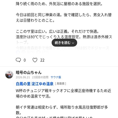
降り続く雨のため、外気浴に屋根のある施設を選択。
外気浴は日陰になるところを中心に。
横になれるシートのところは太陽が高くなると、完全に日
今日は前回と同じ神楽の湯。後で確認したら、男女入れ替
なたになる。
えは日替わりとのこと。
屋根のあるウッドデッキの椅子がベストとなる。
ここのサ室は広い。広いは正義。それだけで快適。
クリアミストサウナも1セット。今日はこちらもいつもよ
温度計は80℃でじっくり入る温度設定。熱源は遠赤外線ス
り熱く感じた。
トーブ。
続きを読む
今朝は青森岩手で地震があったが、TVはBSでドジャース
オーシャンはやはりハード面の充実度が高い。
80℃
17℃
男
戦。
くつろぎと癒しのご褒美オーシャン。
去年来た時は甲子園だったっけ。
0
22
水風呂はまずまず冷たい体感17℃。
暗号の山ちゃん
塩チャーシン
2026.06.21
23回目の訪問
サウナ飯
外気浴は屋根のあるところのベンチを中心に。柱や壁に背
ごはんの量はそれほどでもないが、背脂がのってい
白鳳の里 淀江ゆめ温泉
[ 鳥取県 ]
もたれして。
て、大量には食べられない。
W杯のチュニジア戦キックオフに全裸正座待機するため近
雨の上がったタイミングで露天のベンチも利用。
場のゆめ温泉でサ活。
内湯側の壁際の椅子も良き。
水
朝イチ常連は相変わらず、場所取り水風呂往復野郎が多
前回来た時よりも利用客が多かったが、それでも混まない
数。
広い施設。