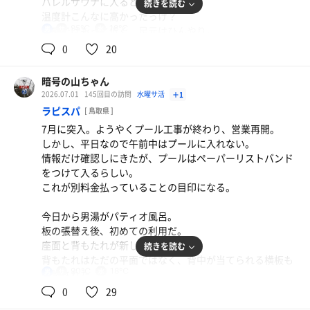
バレルサウナに入ると95℃あたり。
続きを読む
水風呂は水道水。適宜、蛇口をひねって水を追加できる。
温度計こんなに高かったっけ？
体感18℃くらいで、ぬるくはないが、季節でどうなるのだ
95℃
18℃
体感ではもっと低く、足元はひんやり。
男
ろうか。
ラドル1杯ロウリュして、体感を上げる。
0
20
水風呂入りながらテレビが観れる。人生初体験。
ストーブ上の木の板がだいぶ焦げてきている。
中国地方は今日梅雨明けだそうだ。
暗号の山ちゃん
水風呂はチラーがきいているが、そこまで冷たくない。体
休憩は脱衣所周辺にある椅子に座って内気浴。
2026.07.01
145回目の訪問
水曜サ活
＋1
感18℃。
ガウンを着て、玄関の外に出れば外気浴も可能。
ラピスパ
[ 鳥取県 ]
1回目、短めに水風呂出たら、後頭部が熱いままだったの
インフィニティチェアが3脚あるが、虫がいっぱいついて
7月に突入。ようやくプール工事が終わり、営業再開。
で、
たので利用せず。
しかし、平日なので午前中はプールに入れない。
2回目以降は後頭部が冷えるまで入った。
ととのい椅子に座って喫煙も可能。
情報だけ確認しにきたが、プールはペーパーリストバンド
最初、靴を履いて外気浴に出たが、
をつけて入るらしい。
外気浴の椅子が変更されている。
おばちゃんがスリッパのままでいいよ、というので以後は
しょうゆラーメンネオ（大盛）
これが別料金払っていることの目印になる。
以前は木組みの珍しい椅子が3脚だったが、
スリッパで外に。
あご煮干ブレンドの「ネオ」だけど普通のとそう大き
標準的なコールマンのインフィニティチェア3脚に。ま
く変わらない。
今日から男湯がパティオ風呂。
あ、改良といえる。
手作り感満載の施設で何とかサウナにしたという感じもあ
板の張替え後、初めての利用だ。
ギリギリ雨に降られずに済んだ。
りながら、
座面と背もたれが新しくなっている。
水
続きを読む
備品類無料やピッチャーの冷水、おばちゃんの対応にホス
背もたれはただの平面ではなく、背中が当てられる横板も
サウナ利用者は少なく、ソロかもう一人いるかの空き具
ピタリティを感じる。
90℃
18℃
男
新設された。
合。
変なサウナだけど、いいサウナ。
背中と板の接地面積が狭くなり、背もたれ板の老朽化が抑
0
29
サウナ目的でここにくる人は少ないと思われる。
えられると思う。
なので、他の客はサウナのマナー意識が低い。