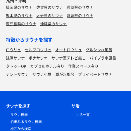
九州・沖縄
福岡県のサウナ
佐賀県のサウナ
長崎県のサウナ
熊本県のサウナ
大分県のサウナ
宮崎県のサウナ
鹿児島県のサウナ
沖縄県のサウナ
特徴からサウナを探す
ロウリュ
セルフロウリュ
オートロウリュ
グルシン水風呂
銭湯サウナ
ボナサウナ
サウナ室テレビ無し
バイブラ水風呂
タトゥーOK
カプセルホテル有り
作業スペース有り
テントサウナ
サウナ小屋
湖が水風呂
プライベートサウナ
サウナを探す
サ活
サウナ検索
サ活一覧
泊まれるサウナ検索
地図から検索