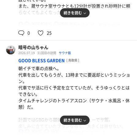
天ざるそば
また、蔵サウナ室サウナとも12分計が設置され砂時計に頼
外気浴も暑さを感じることなく日陰のインフィニティで。
ここに来たらだいたいこれ。イカ天が食べたくなる。
らなくてもよくなった。
続きを読む
アブがブンブンとととのいを害してくるが・・・。
水
90℃,100℃
15℃,18℃
男
蔵サウナは相変わらず100℃あたりだが、室サウナは
今日はオープンの11時から5セット。
90℃。
0
25
遅くなるので、13時からのアウフグースは諦めて帰ること
前回の室サウナは75℃くらいだったので、セッティングが
に。
変えられている。
利用者数もそこそこ多かった。
暗号の山ちゃん
帰りにジビエ販売の棟にあった自販機で飲み物を買おうと
2026.07.19
31回目の訪問
サウナ飯
1セット目の水風呂はキンキンの15℃あたり。
したら自販機は撤去されていた。
GOOD BLESS GARDEN
[ 鳥取県 ]
チラーありくらいの冷たさだったが、セット進めるごとに
スタッフの方から直接イオンウォーターを買って帰路に。
朝イチで車の点検へ。
ぬるくなっていく。
今後の経営状況が上手くいくよう願っています。
代車を出してもらうが、13時までに要返却というミッショ
水風呂の使用頻度が高くなるとぬるくなるのだろう。
ン。
オーバーフローはいいのだが、溢れた水がウッドデッキ落
代車でサ活に行く予定を立てていたが、そうゆっくりとは
ちると響く。
できない。
これが使う人の品格を表すというか、気を遣わない人は大
タイムチャレンジのトライアスロン（サウナ・水風呂・休
きな音をたてる。
憩）だ。
また、露天エリアもそう広くないので、すぐ横の休憩椅子
にも影響が出る状況。
計画ではGBGから麺処想の限定メニューでサ飯。
続きを読む
利用者がさほど多くなくても混雑している感じがするのは
楽しみに立てていたプランなので、大きくは崩せない。
規模的にしょうがない。
104℃
15℃
男
サ活を4セットに減らして時短することにした。