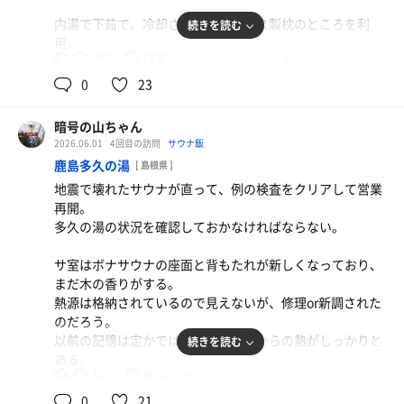
どちらも18℃くらい。バスタブのほうが足が伸ばせて広
内湯で下茹で。冷却されたステンレス製枕のところを利
続きを読む
い。
用。
掛水用の手桶がバケツサイズで使いにくかったが、
95℃
13℃
男
これ冷たくて気持ちいい。他所にはない愛でたいポイン
すぐ横にレインシャワーがあるので、こちらが便利だし気
ト。
0
23
持ちいい。
ビート板をひとつ取りサ室へ。
終始、雨の外気浴。
暗号の山ちゃん
ドライでチリチリの95℃。
雨に打たれることを心配していたが、インフィニティの上
2026.06.01
4回目の訪問
サウナ飯
熱源を覗き込むと、ハルビアっぽい型の小さいストーブが
にはタープが設置。
鹿島多久の湯
[ 島根県 ]
2つ稼働している。
タープのおかげで雨がしのげる。
地震で壊れたサウナが直って、例の検査をクリアして営業
窓から境水道を眺めるもよし。テレビを見るのもよし。
雨の外気浴で雨がしのげること自体が気持ちいい。
再開。
ここのテレビ、サ室の大きさに対してちょうどいい画面の
ポツポツとタープに落ちる雨の音もグッド。
多久の湯の状況を確認しておかなければならない。
大きさで観やすい。
国道沿いの立地なので水しぶきをあげる車の通行音が気に
テレビで今日、中国地方が梅雨入りしたことを知る。
なるが、
サ室はボナサウナの座面と背もたれが新しくなっており、
ポツリと降っているかいないかぐらいの薄曇りの空。
これはさざ波の音だと思い込むことにした。
まだ木の香りがする。
週末は予約制のサウナに遠征予定なので天気も気になる。
熱源は格納されているので見えないが、修理or新調された
ドライなりのスローな発汗。妥協点を見つけてサ室を出
外気浴中の11時くらい。
のだろう。
る。
タープに溜まっていた雨水が一気に流れ落ちてきた。
以前の記憶は定かではないが、座面からの熱がしっかりと
続きを読む
滝のようなアトラクション。
ある。
水風呂にアナログの水温計があり、18℃あたりを指してい
あの下で水を被ったとしたら、それはそれでおもしろいか
70℃
15℃
男
温度計は以前と変わらず70℃くらいでも、
る。
も。
腰回りが暖かく、腰痛持ちにはありがたい。
0
21
水に浸かると、そんなわけない。シビレがくるので体感