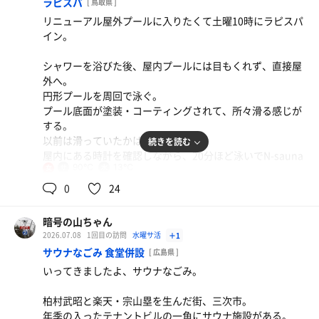
ラピスパ
[ 鳥取県 ]
水風呂は水道水かけ流しで体感19℃。
会社の人も見かけた。
リニューアル屋外プールに入りたくて土曜10時にラピスパ
後続が来ないのを気にしながらできるだけ長めに浸かる。
イン。
制限タイム内の最後はサ飯。幸い今日の麺処想は空いてい
今日も蒸し暑いから、最後は外気浴の後にも水風呂に入っ
た。
シャワーを浴びた後、屋内プールには目もくれず、直接屋
てシメ。
外へ。
円形プールを周回で泳ぐ。
プール底面が塗装・コーティングされて、所々滑る感じが
する。
以前は滑っていたかは記憶にない。
続きを読む
屋内にある時計を確認しながら、20分ほど泳いでN-sauna
90℃
13℃
女
へ。
0
24
ミヨシ産業のN-saunaだが、隅々まで確認すると新品では
ない。
暗号の山ちゃん
サウナ外面はペンキで塗り替えられているが、これは
2026.07.08
1回目の訪問
水曜サ活
＋1
NatureSaunaにあったものか。
サウナなごみ 食堂併設
[ 広島県 ]
諸事情により稼働できないあのN-saunaを一時的にお借り
いってきましたよ、サウナなごみ。
してきたのだろう。
中華そばとめし（小）
屋外プールサウナが「この夏限定」とうたっていることに
冷やしらーめん鬼おろしチャーハン（小）セット
期間限定ちゃん系ラーメン。ちゃん系が理解できて来
柏村武昭と楽天・宗山塁を生んだ街、三次市。
もつじつまが合う。
豚骨魚介のあっさりスープ。大根おろしも合う和風。
た。
年季の入ったテナントビルの一角にサウナ施設がある。