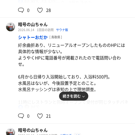
90℃
23℃
男
メッシがハットトリック。3発を決めた。
こちらも5セットをきめる。
0
28
ガーデンの水風呂もプール工事の影響でぬるくなってい
暗号の山ちゃん
る。
2026.06.14
1回目の訪問
サウナ飯
体感20℃あたり。
シャトーおだか
[ 鳥取県 ]
終盤に巡回してきた検温のスタッフさんに聞いたら23.5℃
紆余曲折あり、リニューアルオープンしたもののHPには
とのこと。
具体的な情報が少ない。
長めに浸かりたくなる。
ふわとろ天津飯
ようやくHPに電話番号が掲載されたので電話問い合わ
早い、安い、美味い。
せ。
外気浴は日が差すと蒸し暑く感じたので、日陰や内気浴を
チョイス。
水
6月から日帰り入浴開始しており、入浴料500円。
水風呂と休憩で体幹の体温が熱いままにならないよう調整
水風呂はないが、今後設置予定とのこと。
する。
水風呂ナッシングは承知の上で現地調査。
夏っぽくなってきたな。
続きを読む
11時にレストランと同時オープンで受付が同じタッチパネ
84℃
男
ル。
入浴客は自分ひとりなのに、人気のレストラン行列に並ぶ
0
21
ことになる。
タイムロスにストレスが溜まる。
暗号の山ちゃん