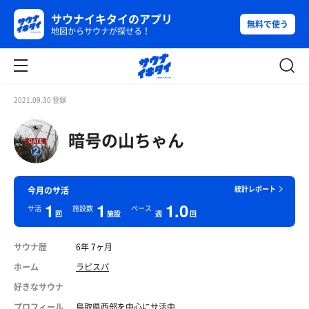
サウナイキタイのアプリ
無料で使う
地図からサウナが探せる！
2021.09.30 登録
暗号の山ちゃん
統計レポート
今月のサ活
1
1
1.0
サ活
施設数
ペース
回
施設
週
回
サウナ歴
6年 7ヶ月
ホーム
ラピスパ
好きなサウナ
プロフィール
鳥取県西部を中心にサ活中