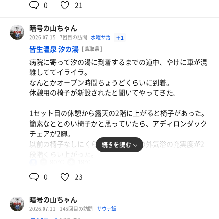
0
21
蔵サウナと室サウナを交互に6セット。
ナイロンタオルで身体を清めて、下茹で。
クオリティは高い施設なので空いてれば最高だろうな。
今月は長野・白骨の湯。白濁だが、サラリとした質感。
暗号の山ちゃん
身体はすでに温まっているので、お湯の加減を確認する程
2026.07.15
7回目の訪問
水曜サ活
＋1
度に。
豚骨ラーメンとセットライス
皆生温泉 汐の湯
[ 鳥取県 ]
あっさりでもなくこってりでもなくこっさり。オリジ
病院に寄って汐の湯に到着するまでの道中、やけに車が混
今日のサ室はスタート時104℃、4セット目の時は98℃と
ナルな豚骨。
雑しててイライラ。
100℃以下へ。
なんとかオープン時間ちょうどくらいに到着。
GBGとしてはマイルドなセッティング。
休憩用の椅子が新設されたと聞いてやってきた。
水
しかし、水風呂は攻めたセッティング。
1セット目の休憩から露天の2階に上がると椅子があった。
ひたひたオーバーフローの水量で、体感はシビレのくる
簡素なととのい椅子かと思っていたら、アディロンダック
15℃。
チェアが2脚。
以前の椅子なしにくらべれば、ここの外気浴の充実度が2
続きを読む
温度の高低差にととのいルームでガンギマリ。
段階くらい上がった。
連勤からの昨夜は飲み会だったという体調もあり、
90℃
19℃
男
ずっと休憩していたい感覚だったが、ほどよいところで。
ピストル
フルセット、アディロンでの外気浴。
0
23
今日は時間がない。
無料の大盛、チャーシュー5枚で。名古屋コーチンの鶏
いっぱいトンボが飛んでる。
なお、今日のトライアスロンの給水所（給水器）の水はぬ
ガラと貝出汁のスープ。
時季的に外気の心地よさはイマイチだが、暑くなければい
るかった。
暗号の山ちゃん
い外気浴ができそう。
2026.07.11
146回目の訪問
サウナ飯
水
GBGでよく会う同級生とも偶然偶然。