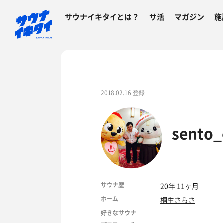
サウナイキタイとは？
サ活
マガジン
施
2018.02.16 登録
sento_
サウナ歴
20年 11ヶ月
ホーム
桐生さらさ
好きなサウナ