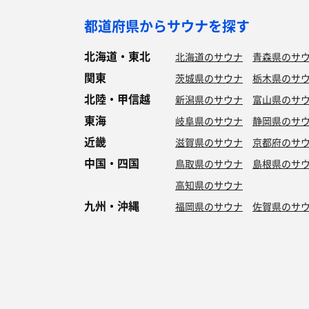
都道府県からサウナを探す
北海道・東北
北海道のサウナ
青森県のサ
関東
茨城県のサウナ
栃木県のサ
北陸・甲信越
新潟県のサウナ
富山県のサ
東海
岐阜県のサウナ
静岡県のサ
近畿
滋賀県のサウナ
京都府のサ
中国・四国
鳥取県のサウナ
島根県のサ
高知県のサウナ
九州・沖縄
福岡県のサウナ
佐賀県のサ
特徴からサウナを探す
ロウリュ
セルフロウリュ
オートロウリュ
グル