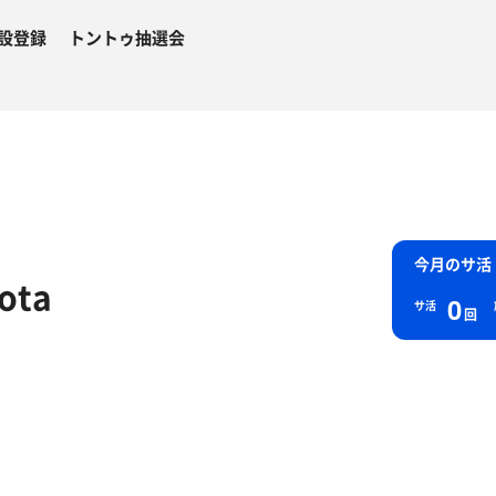
設登録
トントゥ抽選会
今月のサ活
ota
0
サ活
回