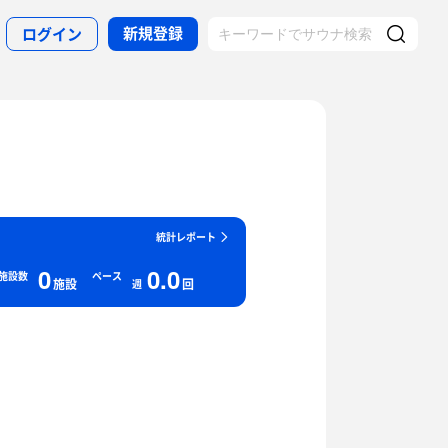
新規登録
ログイン
統計レポート
0
0.0
施設数
ペース
施設
回
週