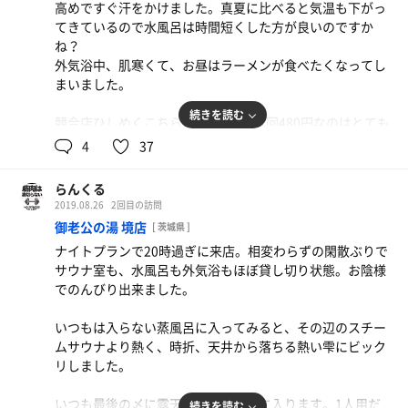
高めですぐ汗をかけました。真夏に比べると気温も下がっ
てきているので水風呂は時間短くした方が良いのですか
外気浴では見渡す限りの自然美で、周りの方たちも皆さん
ね？
リラックスしています。
外気浴中、肌寒くて、お昼はラーメンが食べたくなってし
そして、あまみが今までにないくらい出ました。(まるで
まいました。
茹だこみたい)
続きを読む
競合店ひしめくこちらでは回数券で1回480円なのはとても
帰りには、道の駅によってアレを買いに行きました。ほん
魅力的です。来月にはへるぼー湯を開催予定との事で、全
4
37
とアレが好きなんです。
く何の事かわかりませんが楽しみにしてます。
佐野名物の「イモフライ」。じゃがいもにパン粉を付けて
揚げ、甘めのフルーツソースにくぐらせた物ですが美味し
らんくる
いです。
2019.08.26
2回目の訪問
御老公の湯 境店
[ 茨城県 ]
1本その場で食べて、残りはお土産にしよう思ったのです
ナイトプランで20時過ぎに来店。相変わらずの閑散ぶりで
が、帰宅したら無いんです。
サウナ室も、水風呂も外気浴もほぼ貸し切り状態。お陰様
(どこにいったのかな〜？)
でのんびり出来ました。
いつもは入らない蒸風呂に入ってみると、その辺のスチー
ムサウナより熱く、時折、天井から落ちる熱い雫にビック
リしました。
いつも最後の〆に露天にある釜風呂に入ります。1人用だ
続きを読む