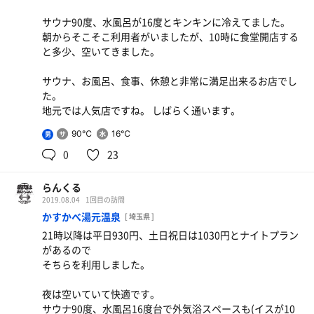
きます。
サウナ90度、水風呂が16度とキンキンに冷えてました。
朝からそこそこ利用者がいましたが、10時に食堂開店する
と多少、空いてきました。
サウナ、お風呂、食事、休憩と非常に満足出来るお店でし
た。
地元では人気店ですね。 しばらく通います。
90℃
16℃
男
0
23
らんくる
2019.08.04
1回目の訪問
かすかべ湯元温泉
[ 埼玉県 ]
21時以降は平日930円、土日祝日は1030円とナイトプラン
があるので
そちらを利用しました。
夜は空いていて快適です。
サウナ90度、水風呂16度台で外気浴スペースも(イスが10