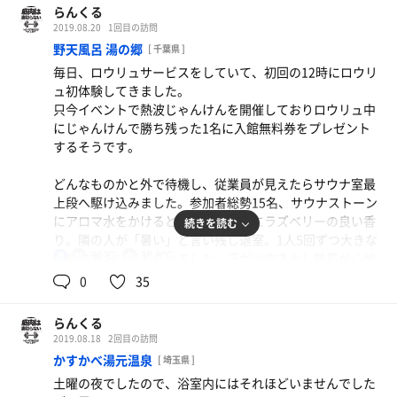
ました。
らんくる
2019.08.20
1回目の訪問
それも含め、とても良いサ活が出来ました。ありがとうご
野天風呂 湯の郷
[ 千葉県 ]
ざいました。
毎日、ロウリュサービスをしていて、初回の12時にロウリ
ュ初体験してきました。
只今イベントで熱波じゃんけんを開催しておりロウリュ中
にじゃんけんで勝ち残った1名に入館無料券をプレゼント
するそうです。
どんなものかと外で待機し、従業員が見えたらサウナ室最
上段へ駆け込みました。参加者総勢15名、サウナストーン
にアロマ水をかけると熱い蒸気と共にラズベリーの良い香
続きを読む
り。隣の人が「暑い」と言い残し退室。1人5回ずつ大きな
90℃
18.9℃
団扇であおいでもらいました。汗が出吹き出し熱風が心地
男
良かったです。
0
35
そこから14名によるじゃんけん大会。初回グーをだすと従
らんくる
業員もグー。勝ち以外は敗退です。そこから2、3回で勝ち
2019.08.18
2回目の訪問
残りが決まりました。(おめでとうー)
かすかべ湯元温泉
[ 埼玉県 ]
土曜の夜でしたので、浴室内にはそれほどいませんでした
水風呂は18.9度とやや高めでしたがクールバスクリンの様