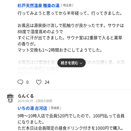
浴室内のメロディーが
杉戸天然温泉 雅楽の湯
[ 埼玉県 ]
「最後に愛は勝つ」が流れてなんだかとても懐かしくなり
行ってみようと思ってから半年経って、行ってきました。
ました。
お風呂は源泉掛け流しで肌触りが良かったです。サウナは
頭も体もスッキリして最高です。サウナだいぶハマってき
88度で湿度高めのようで
たなぁ！
すぐに汗が出てきました。サウナ室は2重扉で入ると薬草
の香りが。
マット交換も1〜2時間おきにしてようでした。
水風呂は17度強を指してましたが、深めの浴槽と滝、水流
続きを読む
のせいか体感は16度台でした。
88℃
17℃
男
休憩は3セットとも畳にごろ寝で、蝉の声、風も通り、緑
0
24
の木々も見れて穏やかな気持ちになりました。
らんくる
話題のサウナドラマでは「ととのった」と荘厳きらびやか
2019.08.05
1回目の訪問
な景色が映ってましたが、
いちの湯 古河店
[ 茨城県 ]
私にはいまいちわかりません。スッキリしますがサウナは
9時〜10時入店で会員520円でしたので、100円払って会員
奥が深いですね。
になりました。
ただ本日は会員限定の昼食ドリンク付きを1000円で購入。
お昼を食べ、昼寝をしたので、さて、第2ラウンド行って