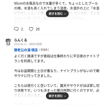
90cmの水風呂なので水量が多くて、ちょっとしたプール
の様。水温も長く入れてしまう温度。水温計の上に「水温
どうでしょう」と書いてあり14度を指しているが、そこま
続きを読む
でないと思います。体感18度前後くらいかなぁ。
90℃
14℃
男
そして外気浴では、台風の名残りに吹かれながら休憩。
2
29
お昼を食べ、昼寝をしたら体が軽くなりました。
らんくる
2019.08.11
1回目の訪問
やっぱりサウナは良いね。今度は、ロウリュなるものを経
御老公の湯 境店
[ 茨城県 ]
験してみたいなぁ。
よく行く銭湯ですが普段は仕事終わりに平日夜のナイトプ
ランを利用してます。
今はお盆期間と土日が重なり、ナイトプランがないので朝
サウナに行ってきました。
こちらは夜行くと空いていて、露天やサウナがほぼ貸し切
り状態です。いつも決まった曜日時間に行くのですが、必
ず会う人がいます。
続きを読む
88℃
17℃
男