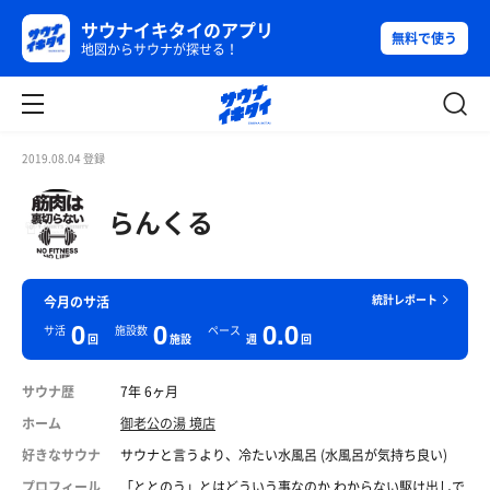
サウナイキタイのアプリ
無料で使う
地図からサウナが探せる！
2019.08.04 登録
らんくる
統計レポート
今月のサ活
0
0
0.0
サ活
施設数
ペース
回
施設
週
回
サウナ歴
7年 6ヶ月
ホーム
御老公の湯 境店
好きなサウナ
サウナと言うより、冷たい水風呂 (水風呂が気持ち良い)
プロフィール
「ととのう」とはどういう事なのか わからない駆け出しで