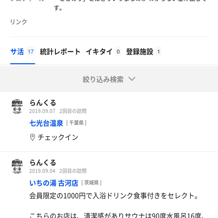
す。
リンク
サ活
統計レポート
イキタイ
登録施設
17
0
1
絞り込み検索
らんくる
2019.09.07
2回目の訪問
七光台温泉
[ 千葉県 ]
チェックイン
らんくる
2019.09.04
2回目の訪問
いちの湯 古河店
[ 茨城県 ]
会員限定の1000円で入浴ドリンク食事付きをセレクト。
こちらのお店は、清潔感がありサウナは90度水風呂16度、