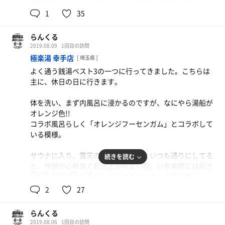
その方はサウナに入る時に必ず12分間計を指差し確認をし
て、サウナマットではあぐら、水風呂では気持ち良さげに
1
35
鼻歌を歌っています。
いつも良く会うなぁ〜と思っているのですが、(お互いさ
らんくる
まか)広いサウナで2人のみとかありますし同じサウナ愛好
2019.08.09
1回目の訪問
家としては「よくお会いしますね」と声を掛けてみようか
極楽湯 幸手店
[ 埼玉県 ]
なと思ったりもします。
よく通う銭湯ベスト3の一つに行ってきました。こちらは
主に、休日の日に行きます。
いずれ声かけ出来ましたらまたご報告します。
体を洗い、まず内風呂に浸かるのですが、なにやら湯船が
館内で割引きサービスのポスターを見かけました。近くの
オレンジ色!!
方は参考にまでに。
コラボ風呂らしく「オレンジフーセンガム」とコラボして
いる模様。
サウナに入り、露天の水風呂、休憩といつも通りにしてる
続きを読む
と、休憩が心地良く起き上がれない程。いや実際には起き
90℃
17℃
上がれるのだがもう少しこのままでいたいと思う感じ。
男
後ろ髪ひかれる思いで3セットこなしました。とても気持
2
27
ち良かったです。
らんくる
最後のシメにもう一度「オレンジフーセンガム風呂」へ、
2019.08.06
1回目の訪問