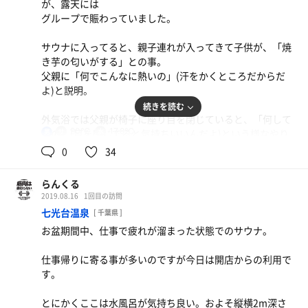
が、露天には
な水風呂でスースーしました。
グループで賑わっていました。
食堂では850円くらいで定食が食べれて、ボリュームもあ
サウナに入ってると、親子連れが入ってきて子供が、「焼
り、味も美味しくとっても良かったです。(ごちそうさま
き芋の匂いがする」との事。
でした)
父親に「何でこんなに熱いの」(汗をかくところだからだ
よ)と説明。
続きを読む
外気浴では父親が椅子に座り目を閉じていると、「何して
90℃
17.8℃
るの」(目を閉じてると気持ちいいんだよ)という様なやり
男
とりを聴きながらのサウナでした。
0
34
外は、ほぼ満月の様でとっても綺麗。鉄塔に「湯元温泉」
らんくる
のネオンが光っているのですが
2019.08.16
1回目の訪問
元の部分だけいつも切れそうにチカチカ点滅。これはこん
七光台温泉
[ 千葉県 ]
な仕様なのかなとか考えつつ、
お盆期間中、仕事で疲れが溜まった状態でのサウナ。
リフレッシュしました。ありがとうございました。
仕事帰りに寄る事が多いのですが今日は開店からの利用で
す。
とにかくここは水風呂が気持ち良い。およそ縦横2m深さ