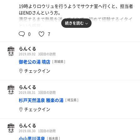
19時よりロウリュを行うようでサウナ室へ行くと、担当者
はENDさんという方。
満足するまで熱風を送ってくれて、初めて経験するイタイ
続きを読む
という感覚。
水風呂へ行くとかなり冷たく、30秒が限界。でも外気浴は
0
7
最高に気持ち良い。
その後、サウナ室は更に温度が上がり、時間を意識しない
らんくる
で熱い、イタイで蒸され状況を判断するのは初めてです。
2019.09.02
3回目の訪問
あまみもものすごい出て、外のイスに座るとそよ風が・・
御老公の湯 境店
[ 茨城県 ]
目を開けるとENDさんが団扇であおいでくれている。(声
チェックイン
には出なかったけど、心の中ではありがとうと言っていた
よ。)
らんくる
とにかく、熱さ、冷たさ、匂いなど刺激が強く良い体験が
2019.08.31
3回目の訪問
出来ました。
杉戸天然温泉 雅楽の湯
[ 埼玉県 ]
(ありがとうENDさんまたくるよ。)と心の中でつぶやきな
チェックイン
がら店を後にしました。
らんくる
2019.08.30
1回目の訪問
小山思川温泉
[ 栃木県 ]