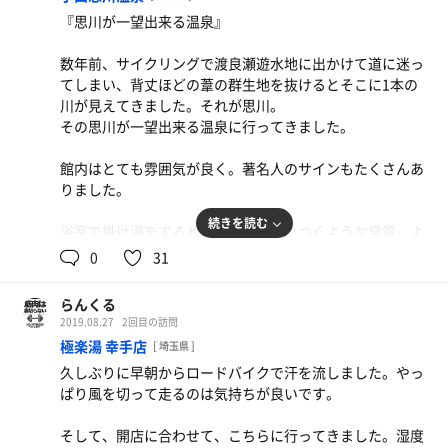
『思川が一望出来る温泉』
数年前、サイクリングで渡良瀬遊水地に出かけて道に迷っ
てしまい、背丈ほどの葦の群生地を抜けるとそこに1本の
川が見えてきました。それが思川。
その思川が一望出来る温泉に行ってきました。
館内はとても雰囲気が良く。著名人のサインもたくさんあ
りました。
続きを読む
浴室で掛け湯をすると、肌にまとわりつくような泉質。よ
く聞く化粧水のようなお湯でした。浴室内には大きな窓ガ
0
31
ラスがあり、露天と同じ思川を中心としたパノラマが広が
っています。
らんくる
2019.08.27
2回目の訪問
サウナ室にはTVは無く、大きな窓からは自然が写し出され
極楽湯 幸手店
[ 埼玉県 ]
ています。川の流れや木々が風で揺れている様を見ながら
久しぶりに早朝からロードバイクで汗を流しました。やっ
のサウナも悪くありません。(むしろ、良い)
ぱり風を切って走るのは気持ちが良いです。
水風呂は長く入れそうな温度でとてもいい気持ちいいで
そして、開店に合わせて、こちらに行ってきました。湿度
す。