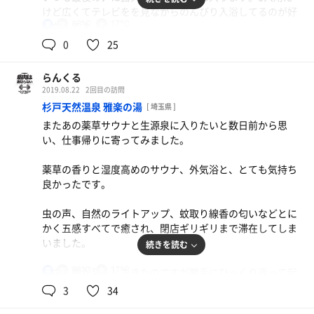
けど広くてテレビをを見ながらのんびり入浴してるのが好
88℃
17℃
きなんです。
男
0
25
そういえば、先日YouTubeのオススメに「サウナーマン」
という動画があがってたので、見てみました。感想は、控
らんくる
えておきますね。
2019.08.22
2回目の訪問
杉戸天然温泉 雅楽の湯
[ 埼玉県 ]
またあの薬草サウナと生源泉に入りたいと数日前から思
い、仕事帰りに寄ってみました。
薬草の香りと湿度高めのサウナ、外気浴と、とても気持ち
良かったです。
虫の声、自然のライトアップ、蚊取り線香の匂いなどとに
かく五感すべてで癒され、閉店ギリギリまで滞在してしま
いました。
続きを読む
85℃
17℃
途中、蝉が乱入してきたのですが勝手にひっくり返って起
男
き上がれなくなると、体力温存なのか抜け殻のように大人
3
34
しくなるんですね。つついたら、起き上がって飛んでいき