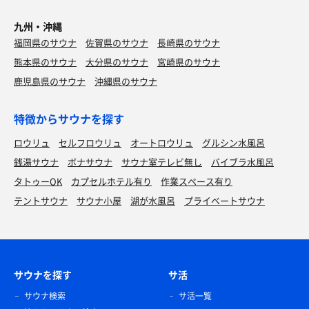
九州・沖縄
福岡県のサウナ
佐賀県のサウナ
長崎県のサウナ
熊本県のサウナ
大分県のサウナ
宮崎県のサウナ
鹿児島県のサウナ
沖縄県のサウナ
特徴からサウナを探す
ロウリュ
セルフロウリュ
オートロウリュ
グルシン水風呂
銭湯サウナ
ボナサウナ
サウナ室テレビ無し
バイブラ水風呂
タトゥーOK
カプセルホテル有り
作業スペース有り
テントサウナ
サウナ小屋
湖が水風呂
プライベートサウナ
サウナを探す
サ活
サウナ検索
サ活一覧