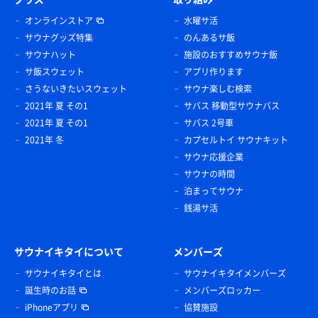
オンラインストア
水曜サ活
サウナグッズ特集
のんあるサ飯
サウナハット
施設のおすすめサウナ飯
サ飯スウェット
アプリ作ります
さうないきたいスウェット
サウナ楽しむ検索
2021年 夏 その1
サバス 移動型サウナバス
2021年 夏 その1
サバス 2号車
2021年 冬
カプセルトイ サウナキット
サウナ応援企業
サウナの時間
泊まってサウナ
銭湯サ活
サウナイキタイについて
メンバーズ
サウナイキタイとは
サウナイキタイメンバーズ
誕生時のお話
メンバーズロッカー
iPhoneアプリ
協賛施設