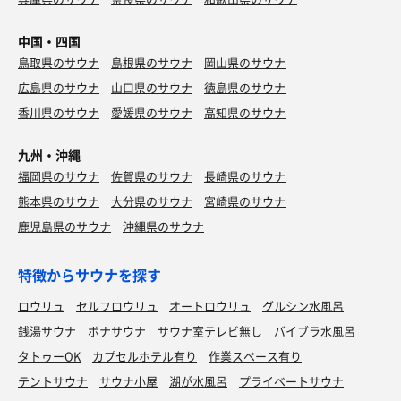
中国・四国
鳥取県のサウナ
島根県のサウナ
岡山県のサウナ
広島県のサウナ
山口県のサウナ
徳島県のサウナ
香川県のサウナ
愛媛県のサウナ
高知県のサウナ
九州・沖縄
福岡県のサウナ
佐賀県のサウナ
長崎県のサウナ
熊本県のサウナ
大分県のサウナ
宮崎県のサウナ
鹿児島県のサウナ
沖縄県のサウナ
特徴からサウナを探す
ロウリュ
セルフロウリュ
オートロウリュ
グルシン水風呂
銭湯サウナ
ボナサウナ
サウナ室テレビ無し
バイブラ水風呂
タトゥーOK
カプセルホテル有り
作業スペース有り
テントサウナ
サウナ小屋
湖が水風呂
プライベートサウナ