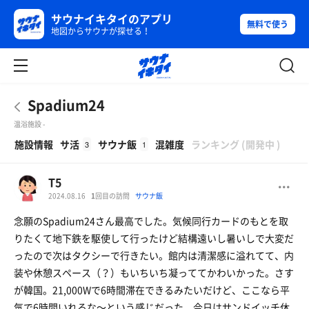
サウナイキタイのアプリ
無料で使う
地図からサウナが探せる！
Spadium24
温浴施設 -
β
施設情報
サ活
サウナ飯
混雑度
ランキング
(
開発中
)
3
1
T5
2024.08.16
1
回目の訪問
サウナ飯
念願のSpadium24さん最高でした。気候同行カードのもとを取
りたくて地下鉄を駆使して行ったけど結構遠いし暑いしで大変だ
ったので次はタクシーで行きたい。館内は清潔感に溢れてて、内
装や休憩スペース（？）もいちいち凝っててかわいかった。さす
が韓国。21,000Wで6時間滞在できるみたいだけど、ここなら平
気で6時間いれるな〜という感じだった。今日はサンドイッチ休