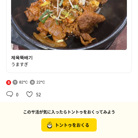
제육뚝배기
うますぎ
82℃
22℃
女
0
52
このサ活が気に入ったらトントゥをおくってみよう
トントゥをおくる