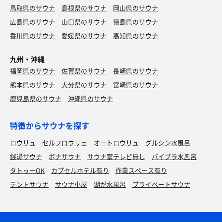
鳥取県のサウナ
島根県のサウナ
岡山県のサウナ
広島県のサウナ
山口県のサウナ
徳島県のサウナ
香川県のサウナ
愛媛県のサウナ
高知県のサウナ
九州・沖縄
福岡県のサウナ
佐賀県のサウナ
長崎県のサウナ
熊本県のサウナ
大分県のサウナ
宮崎県のサウナ
鹿児島県のサウナ
沖縄県のサウナ
特徴からサウナを探す
ロウリュ
セルフロウリュ
オートロウリュ
グルシン水風呂
銭湯サウナ
ボナサウナ
サウナ室テレビ無し
バイブラ水風呂
タトゥーOK
カプセルホテル有り
作業スペース有り
テントサウナ
サウナ小屋
湖が水風呂
プライベートサウナ