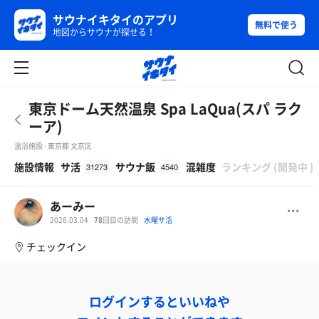
サウナイキタイのアプリ
無料で使う
地図からサウナが探せる！
東京ドーム天然温泉 Spa LaQua(スパ ラク
ーア)
温浴施設 - 東京都 文京区
β
施設情報
サ活
サウナ飯
混雑度
ランキング
(
開発中
)
31273
4540
あーみー
2026.03.04
78
回目の訪問
水曜サ活
チェックイン
ログインするといいねや