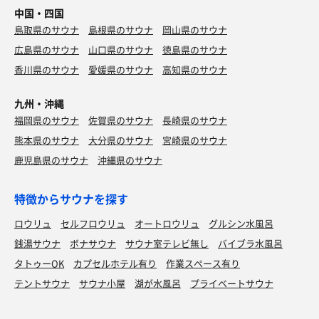
中国・四国
鳥取県のサウナ
島根県のサウナ
岡山県のサウナ
広島県のサウナ
山口県のサウナ
徳島県のサウナ
香川県のサウナ
愛媛県のサウナ
高知県のサウナ
九州・沖縄
福岡県のサウナ
佐賀県のサウナ
長崎県のサウナ
熊本県のサウナ
大分県のサウナ
宮崎県のサウナ
鹿児島県のサウナ
沖縄県のサウナ
特徴からサウナを探す
ロウリュ
セルフロウリュ
オートロウリュ
グルシン水風呂
銭湯サウナ
ボナサウナ
サウナ室テレビ無し
バイブラ水風呂
タトゥーOK
カプセルホテル有り
作業スペース有り
テントサウナ
サウナ小屋
湖が水風呂
プライベートサウナ