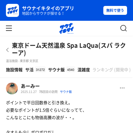
サウナイキタイのアプリ
無料で使う
地図からサウナが探せる！
東京ドーム天然温泉 Spa LaQua(スパ ラク
ーア)
温浴施設 - 東京都 文京区
β
施設情報
サ活
サウナ飯
混雑度
ランキング
(
開発中
)
31272
4540
あーみー
2025.11.27
75
回目の訪問
サウナ飯
ポイントで平日回数券と引き換え。
必要なポイントが1.5倍ぐらいになってて、
こんなとこにも物価高騰の波が・・。
タオルも少しボロボロだし