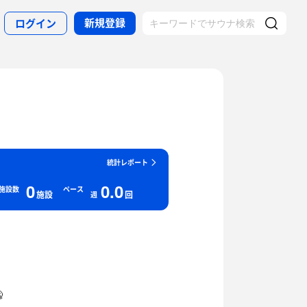
新規登録
ログイン
統計レポート
0
0.0
施設数
ペース
施設
回
週
