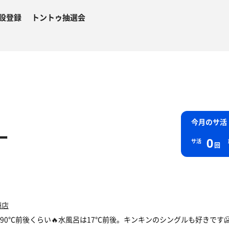
設登録
トントゥ抽選会
今月のサ活
ー
0
サ活
回
洲店
90℃前後くらい🔥水風呂は17℃前後。キンキンのシングルも好きです