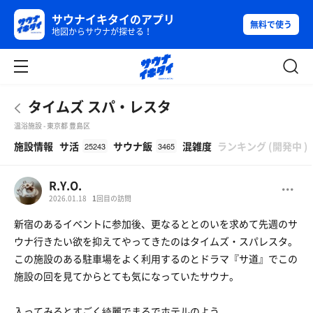
サウナイキタイのアプリ
無料で使う
地図からサウナが探せる！
タイムズ スパ・レスタ
温浴施設 - 東京都 豊島区
β
施設情報
サ活
サウナ飯
混雑度
ランキング
(
開発中
)
25243
3465
R.Y.O.
2026.01.18
1
回目の訪問
新宿のあるイベントに参加後、更なるととのいを求めて先週のサ
ウナ行きたい欲を抑えてやってきたのはタイムズ・スパレスタ。
この施設のある駐車場をよく利用するのとドラマ『サ道』でこの
施設の回を見てからとても気になっていたサウナ。
入ってみるとすごく綺麗でまるでホテルのよう。