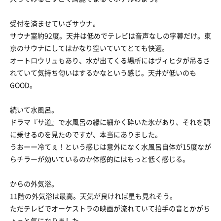
受付を済ませていざサウナ。
サウナ室約92度。天井は低めでテレビは音声なしの字幕だけ。東
京のサウナにしてはかなり空いていてとても快適。
オートロウリュもあり、水が出てくる場所にはヴィヒタが吊るさ
れていて気持ち匂いはするかなという感じ。天井が低いのも
GOOD。
続いて水風呂。
ドラマ『サ道』で水風呂の縁に細かく砕いた氷があり、それを頭
に乗せるのを見たのですが、本当にありました。
うおーー冷てぇ！という感じは意外になく水風呂自体が15度なが
らチラーが効いているのか体感的にはもっと低く感じる。
からの外気浴。
11階の外気浴は最高。天気が良ければ星も見れそう。
ただテレビでオーケストラの映画が流れていて拍手の音とかがち
ょっと気になりました。