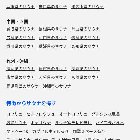
兵庫県のサウナ
奈良県のサウナ
和歌山県のサウナ
中国・四国
鳥取県のサウナ
島根県のサウナ
岡山県のサウナ
広島県のサウナ
山口県のサウナ
徳島県のサウナ
香川県のサウナ
愛媛県のサウナ
高知県のサウナ
九州・沖縄
福岡県のサウナ
佐賀県のサウナ
長崎県のサウナ
熊本県のサウナ
大分県のサウナ
宮崎県のサウナ
鹿児島県のサウナ
沖縄県のサウナ
特徴からサウナを探す
ロウリュ
セルフロウリュ
オートロウリュ
グルシン水風呂
銭湯サウナ
ボナサウナ
サウナ室テレビ無し
バイブラ水風呂
タトゥーOK
カプセルホテル有り
作業スペース有り
テントサウナ
サウナ小屋
湖が水風呂
プライベートサウナ