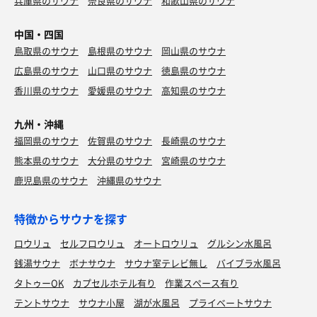
兵庫県のサウナ
奈良県のサウナ
和歌山県のサウナ
中国・四国
鳥取県のサウナ
島根県のサウナ
岡山県のサウナ
広島県のサウナ
山口県のサウナ
徳島県のサウナ
香川県のサウナ
愛媛県のサウナ
高知県のサウナ
九州・沖縄
福岡県のサウナ
佐賀県のサウナ
長崎県のサウナ
熊本県のサウナ
大分県のサウナ
宮崎県のサウナ
鹿児島県のサウナ
沖縄県のサウナ
特徴からサウナを探す
ロウリュ
セルフロウリュ
オートロウリュ
グルシン水風呂
銭湯サウナ
ボナサウナ
サウナ室テレビ無し
バイブラ水風呂
タトゥーOK
カプセルホテル有り
作業スペース有り
テントサウナ
サウナ小屋
湖が水風呂
プライベートサウナ