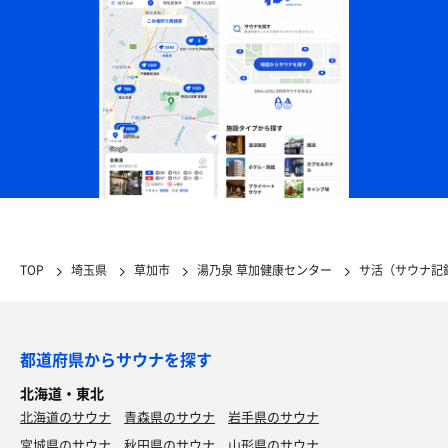
TOP
埼玉県
草加市
湯乃泉 草加健康センター
サ活（サウナ記
都道府県からサウナを探す
北海道・東北
北海道のサウナ
青森県のサウナ
岩手県のサウナ
宮城県のサウナ
秋田県のサウナ
山形県のサウナ