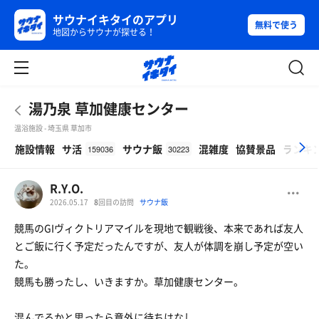
サウナイキタイのアプリ
無料で使う
地図からサウナが探せる！
湯乃泉 草加健康センター
温浴施設 - 埼玉県 草加市
β
施設情報
サ活
サウナ飯
混雑度
協賛景品
ランキ
159036
30223
R.Y.O.
2026.05.17
8
回目の訪問
サウナ飯
競馬のGIヴィクトリアマイルを現地で観戦後、本来であれば友人
とご飯に行く予定だったんですが、友人が体調を崩し予定が空い
た。
競馬も勝ったし、いきますか。草加健康センター。
混んでるかと思ったら意外に待ちはなし。