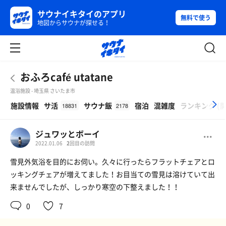
サウナイキタイのアプリ
無料で使う
地図からサウナが探せる！
おふろcafé utatane
温浴施設 - 埼玉県 さいたま市
β
施設情報
サ活
サウナ飯
宿泊
混雑度
ランキング
(
18831
2178
ジュワッとボーイ
2022.01.06
2
回目の訪問
雪見外気浴を目的にお伺い。久々に行ったらフラットチェアとロ
ッキングチェアが増えてました！お目当ての雪見は溶けていて出
来ませんでしたが、しっかり寒空の下整えました！！
0
7