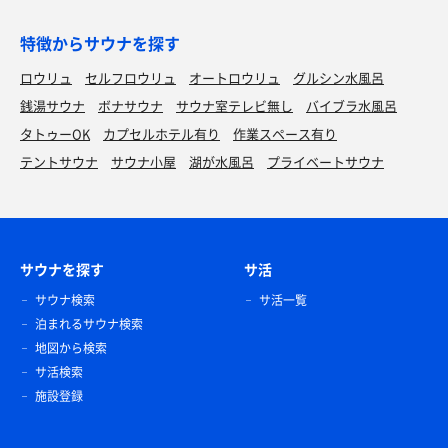
特徴からサウナを探す
ロウリュ
セルフロウリュ
オートロウリュ
グルシン水風呂
銭湯サウナ
ボナサウナ
サウナ室テレビ無し
バイブラ水風呂
タトゥーOK
カプセルホテル有り
作業スペース有り
テントサウナ
サウナ小屋
湖が水風呂
プライベートサウナ
サウナを探す
サ活
サウナ検索
サ活一覧
泊まれるサウナ検索
地図から検索
サ活検索
施設登録