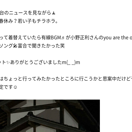
時台のニュースを見ながら🧘
春休み？若い子もチラホラ。
って着替えていたら有線BGM♬が小野正利さんのyou are the o
ソング🎤富合で聞きたかった笑
ット✨ありがとうございましたm(_ _)m
はちょっと行ってみたかったところに行こうかと思案中だけど
定です☺️