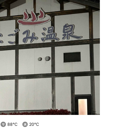
88℃
20℃