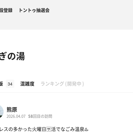
設登録
トントゥ抽選会
ぎの湯
β
飯
混雑度
ランキング
(
開発中
)
34
熊原
2026.04.07
58
回目の訪問
レスの多かった火曜日🈂️活でなごみ温泉♨️