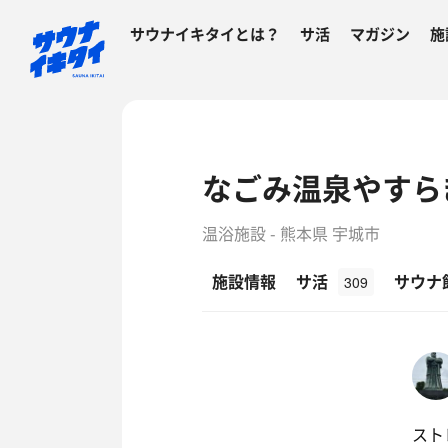
サウナイキタイとは？
サ活
マガジン
施
なごみ温泉やすら
温浴施設 - 熊本県 宇城市
施設情報
サ活
サウナ
309
スト