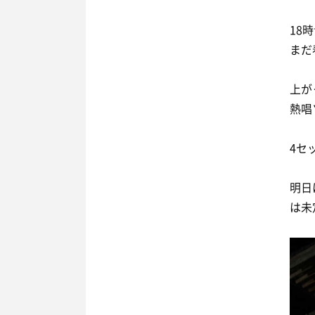
18
まだ
上が
熱唱
4セ
明日
は未