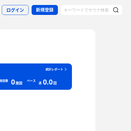
新規登録
ログイン
統計レポート
0
0.0
施設数
ペース
施設
回
週