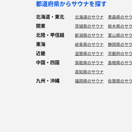
都道府県からサウナを探す
北海道・東北
北海道のサウナ
青森県のサ
関東
茨城県のサウナ
栃木県のサ
北陸・甲信越
新潟県のサウナ
富山県のサ
東海
岐阜県のサウナ
静岡県のサ
近畿
滋賀県のサウナ
京都府のサ
中国・四国
鳥取県のサウナ
島根県のサ
高知県のサウナ
九州・沖縄
福岡県のサウナ
佐賀県のサ
特徴からサウナを探す
ロウリュ
セルフロウリュ
オートロウリュ
グル
作業スペース有り
テントサウナ
サウナ小屋
湖