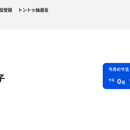
設登録
トントゥ抽選会
今月のサ活
子
0
サ活
回