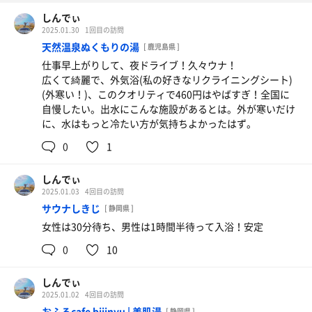
しんでぃ
2025.01.30
1回目の訪問
天然温泉ぬくもりの湯
[ 鹿児島県 ]
仕事早上がりして、夜ドライブ！久々ウナ！
広くて綺麗で、外気浴(私の好きなリクライニングシート)
(外寒い！)、このクオリティで460円はやばすぎ！全国に
自慢したい。出水にこんな施設があるとは。外が寒いだけ
に、水はもっと冷たい方が気持ちよかったはず。
0
1
しんでぃ
2025.01.03
4回目の訪問
サウナしきじ
[ 静岡県 ]
女性は30分待ち、男性は1時間半待って入浴！安定
0
10
しんでぃ
2025.01.02
4回目の訪問
おふろcafe bijinyu | 美肌湯
[ 静岡県 ]