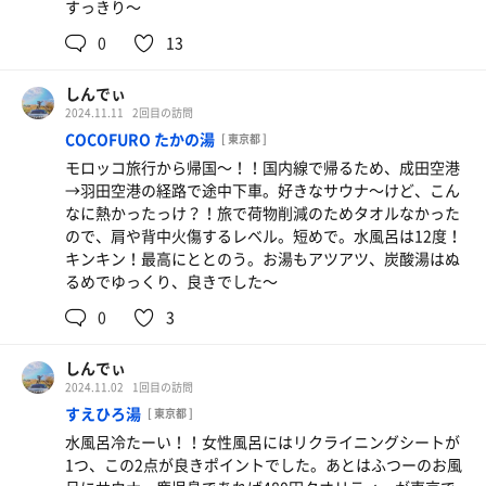
すっきり〜
0
13
しんでぃ
2024.11.11
2回目の訪問
COCOFURO たかの湯
[ 東京都 ]
モロッコ旅行から帰国〜！！国内線で帰るため、成田空港
→羽田空港の経路で途中下車。好きなサウナ〜けど、こん
なに熱かったっけ？！旅で荷物削減のためタオルなかった
ので、肩や背中火傷するレベル。短めで。水風呂は12度！
キンキン！最高にととのう。お湯もアツアツ、炭酸湯はぬ
るめでゆっくり、良きでした〜
0
3
しんでぃ
2024.11.02
1回目の訪問
すえひろ湯
[ 東京都 ]
水風呂冷たーい！！女性風呂にはリクライニングシートが
1つ、この2点が良きポイントでした。あとはふつーのお風