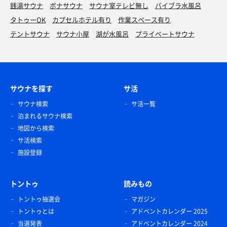
銭湯サウナ
ボナサウナ
サウナ室テレビ無し
バイブラ水風呂
タトゥーOK
カプセルホテル有り
作業スペース有り
テントサウナ
サウナ小屋
湖が水風呂
プライベートサウナ
サウナを探す
サ活
サウナ検索
サ活一覧
泊まれるサウナ検索
地図から検索
サ活検索
施設登録
トントゥ
読みもの
トントゥ抽選会
マガジン
トントゥとは
アドベントカレンダー 2025
当選発表
アドベントカレンダー 2024