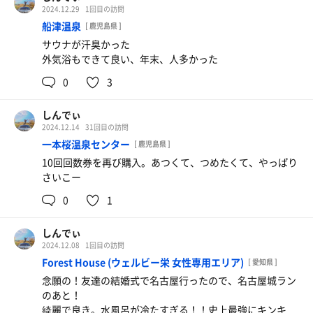
2024.12.29
1回目の訪問
船津温泉
[ 鹿児島県 ]
サウナが汗臭かった
外気浴もできて良い、年末、人多かった
0
3
しんでぃ
2024.12.14
31回目の訪問
一本桜温泉センター
[ 鹿児島県 ]
10回回数券を再び購入。あつくて、つめたくて、やっぱり
さいこー
0
1
しんでぃ
2024.12.08
1回目の訪問
Forest House (ウェルビー栄 女性専用エリア)
[ 愛知県 ]
念願の！友達の結婚式で名古屋行ったので、名古屋城ラン
のあと！
綺麗で良き。水風呂が冷たすぎる！！史上最強にキンキ