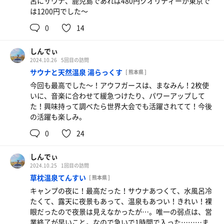
呂にサウナ、鹿児島であれば480円クオリティーが東京で
は1200円でした〜
0
14
しんでぃ
2024.10.26
5回目の訪問
サウナと天然温泉 湯らっくす
[ 熊本県 ]
今回も最高でした〜！アウフガースは、まなみん！2枚使
いに、音楽に合わせて緩急つけたり、パワーアップして
た！興味持って調べたら世界大会でも活躍されてて！今後
の活躍も楽しみ。
0
24
しんでぃ
2024.10.25
1回目の訪問
草枕温泉てんすい
[ 熊本県 ]
キャンプの夜に！最高だった！サウナあつくて、水風呂冷
たくて、露天に夜景もあって、温泉もあつい！きれい！裸
眼だったので夜景は見えなかったが…。唯一の弱点は、営
業終了が早いこと。なので急いで1時間で入った………ま