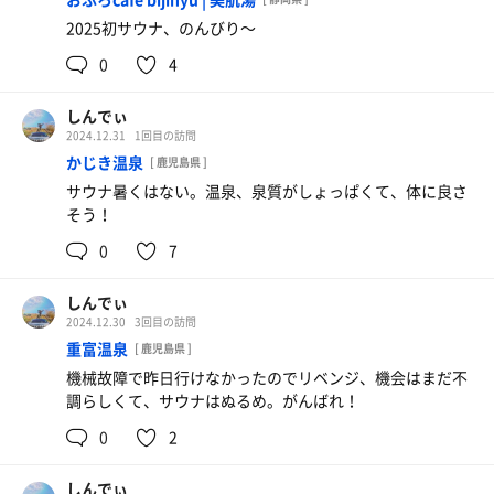
2025初サウナ、のんびり〜
0
4
しんでぃ
2024.12.31
1回目の訪問
かじき温泉
[ 鹿児島県 ]
サウナ暑くはない。温泉、泉質がしょっぱくて、体に良さ
そう！
0
7
しんでぃ
2024.12.30
3回目の訪問
重富温泉
[ 鹿児島県 ]
機械故障で昨日行けなかったのでリベンジ、機会はまだ不
調らしくて、サウナはぬるめ。がんばれ！
0
2
しんでぃ