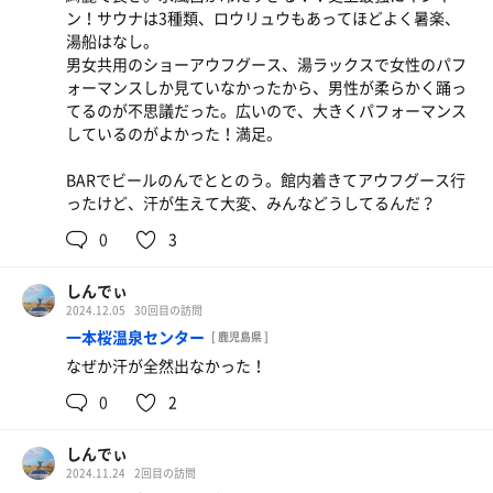
ン！サウナは3種類、ロウリュウもあってほどよく暑楽、
湯船はなし。
男女共用のショーアウフグース、湯ラックスで女性のパフ
ォーマンスしか見ていなかったから、男性が柔らかく踊っ
てるのが不思議だった。広いので、大きくパフォーマンス
しているのがよかった！満足。
BARでビールのんでととのう。館内着きてアウフグース行
ったけど、汗が生えて大変、みんなどうしてるんだ？
0
3
しんでぃ
2024.12.05
30回目の訪問
一本桜温泉センター
[ 鹿児島県 ]
なぜか汗が全然出なかった！
0
2
しんでぃ
2024.11.24
2回目の訪問