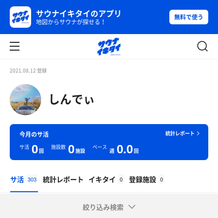
サウナイキタイのアプリ
無料で使う
地図からサウナが探せる！
2021.08.12 登録
しんでぃ
統計レポート
今月のサ活
0
0
0.0
サ活
施設数
ペース
回
施設
週
回
サ活
統計レポート
イキタイ
登録施設
303
0
0
絞り込み検索