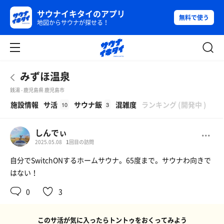
サウナイキタイのアプリ
無料で使う
地図からサウナが探せる！
みずほ温泉
銭湯 - 鹿児島県 鹿児島市
β
施設情報
サ活
サウナ飯
混雑度
ランキング
(
開発中
)
10
3
しんでぃ
2025.05.08
1
回目の訪問
自分でSwitchONするホームサウナ。65度まで。サウナわ向きで
はない！
0
3
このサ活が気に入ったらトントゥをおくってみよう