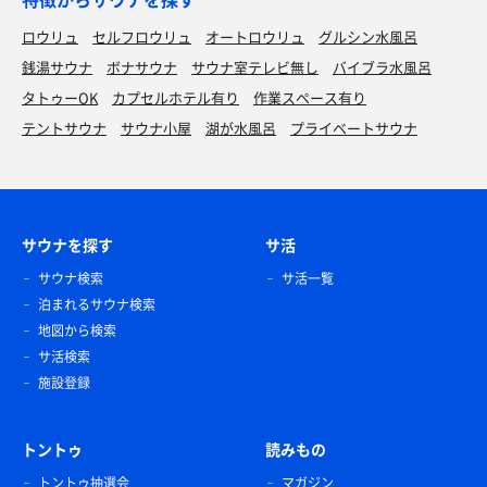
ロウリュ
セルフロウリュ
オートロウリュ
グルシン水風呂
銭湯サウナ
ボナサウナ
サウナ室テレビ無し
バイブラ水風呂
タトゥーOK
カプセルホテル有り
作業スペース有り
テントサウナ
サウナ小屋
湖が水風呂
プライベートサウナ
サウナを探す
サ活
サウナ検索
サ活一覧
泊まれるサウナ検索
地図から検索
サ活検索
施設登録
トントゥ
読みもの
トントゥ抽選会
マガジン