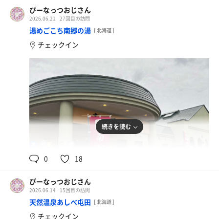
ぴーなっつおじさん
2026.06.21
27回目の訪問
湯めごこち南郷の湯
[ 北海道 ]
チェックイン
続きを読む
82℃
12℃
男
0
18
ぴーなっつおじさん
2026.06.14
15回目の訪問
天然温泉あしべ屯田
[ 北海道 ]
チェックイン