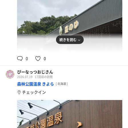
続きを読む
86℃
15℃
男
0
0
ぴーなっつおじさん
2026.07.19
17回目の訪問
森林公園温泉 きよら
[ 北海道 ]
チェックイン