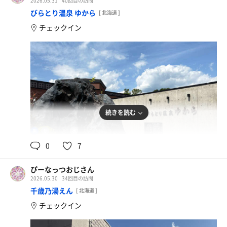
2026.05.31
40回目の訪問
びらとり温泉 ゆから
[ 北海道 ]
チェックイン
続きを読む
90℃
17.5℃
男
0
7
ぴーなっつおじさん
2026.05.30
34回目の訪問
千歳乃湯えん
[ 北海道 ]
チェックイン