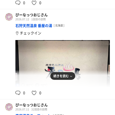
0
0
ぴーなっつおじさん
2026.07.12
1回目の訪問
石狩天然温泉 番屋の湯
[ 北海道 ]
チェックイン
続きを読む
92℃
18℃
男
0
0
ぴーなっつおじさん
2026.07.11
32回目の訪問