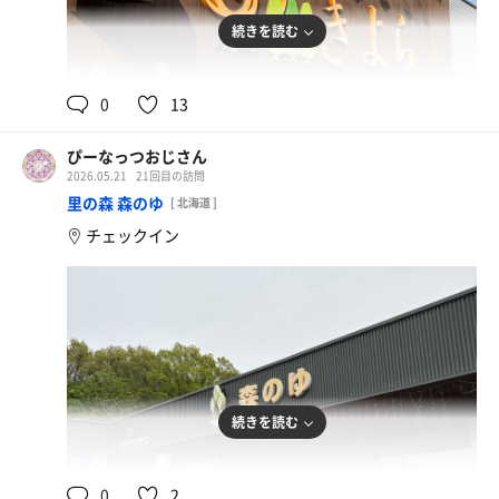
続きを読む
94℃
14℃
男
0
13
ぴーなっつおじさん
2026.05.21
21回目の訪問
里の森 森のゆ
[ 北海道 ]
チェックイン
続きを読む
90℃
13.9℃
男
0
2