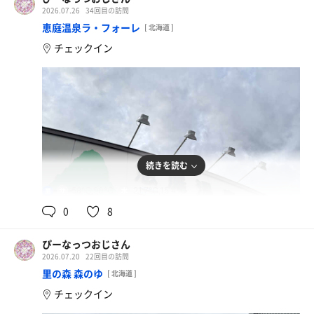
2026.07.26
34回目の訪問
恵庭温泉ラ・フォーレ
[ 北海道 ]
チェックイン
続きを読む
58℃,90℃
21.7℃,15.4℃
男
0
8
ぴーなっつおじさん
2026.07.20
22回目の訪問
里の森 森のゆ
[ 北海道 ]
チェックイン