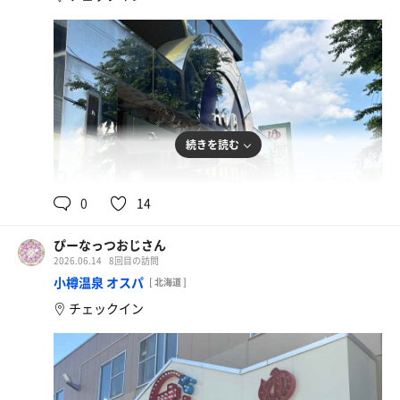
続きを読む
100℃
18℃
男
0
14
ぴーなっつおじさん
2026.06.14
8回目の訪問
小樽温泉 オスパ
[ 北海道 ]
チェックイン