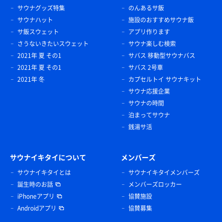
サウナグッズ特集
のんあるサ飯
サウナハット
施設のおすすめサウナ飯
サ飯スウェット
アプリ作ります
さうないきたいスウェット
サウナ楽しむ検索
2021年 夏 その1
サバス 移動型サウナバス
2021年 夏 その1
サバス 2号車
2021年 冬
カプセルトイ サウナキット
サウナ応援企業
サウナの時間
泊まってサウナ
銭湯サ活
サウナイキタイについて
メンバーズ
サウナイキタイとは
サウナイキタイメンバーズ
誕生時のお話
メンバーズロッカー
iPhoneアプリ
協賛施設
Androidアプリ
協賛募集