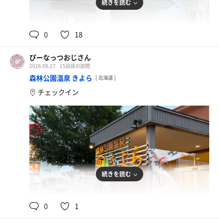
続きを読む
92℃
15℃
男
0
18
ぴーなっつおじさん
2026.06.27
15回目の訪問
森林公園温泉 きよら
[ 北海道 ]
チェックイン
続きを読む
92℃
15℃
男
0
1