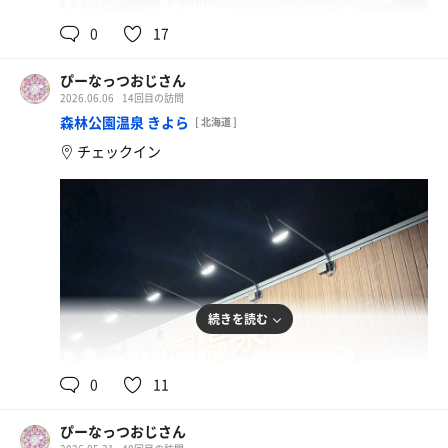
65℃,88℃
18℃
男
0
17
ぴーなっつおじさん
2026.06.06
14回目の訪問
森林公園温泉 きよら
[ 北海道 ]
チェックイン
続きを読む
92℃
15℃
男
0
11
ぴーなっつおじさん