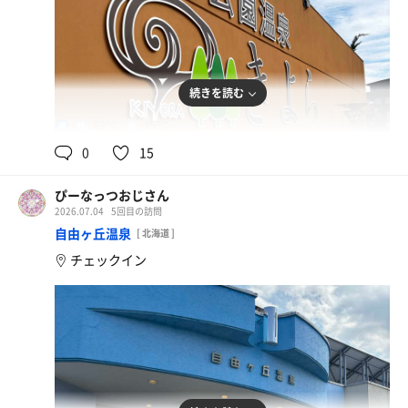
続きを読む
92℃
15℃
男
0
15
ぴーなっつおじさん
2026.07.04
5回目の訪問
自由ヶ丘温泉
[ 北海道 ]
チェックイン