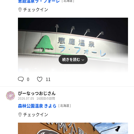
恵庭温泉ラ・フォーレ
[ 北海道 ]
チェックイン
続きを読む
55℃,90℃
20.5℃,15.3℃
男
0
11
ぴーなっつおじさん
2026.07.05
16回目の訪問
森林公園温泉 きよら
[ 北海道 ]
チェックイン