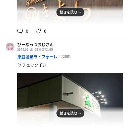
続きを読む
92℃
15℃
男
0
0
ぴーなっつおじさん
2026.07.18
33回目の訪問
恵庭温泉ラ・フォーレ
[ 北海道 ]
チェックイン
続きを読む
55℃,90℃
22℃,15℃
男