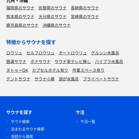
九州・沖縄
福岡県のサウナ
佐賀県のサウナ
長崎県のサウナ
熊本県のサウナ
大分県のサウナ
宮崎県のサウナ
鹿児島県のサウナ
沖縄県のサウナ
特徴からサウナを探す
ロウリュ
セルフロウリュ
オートロウリュ
グルシン水風呂
銭湯サウナ
ボナサウナ
サウナ室テレビ無し
バイブラ水風呂
タトゥーOK
カプセルホテル有り
作業スペース有り
テントサウナ
サウナ小屋
湖が水風呂
プライベートサウナ
サウナを探す
サ活
サウナ検索
サ活一覧
泊まれるサウナ検索
地図から検索