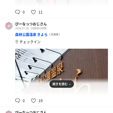
52℃
18℃
男
0
11
ぴーなっつおじさん
2026.07.29
18回目の訪問
森林公園温泉 きよら
[ 北海道 ]
チェックイン
続きを読む
92℃
15℃
男
0
19
ぴーなっつおじさん