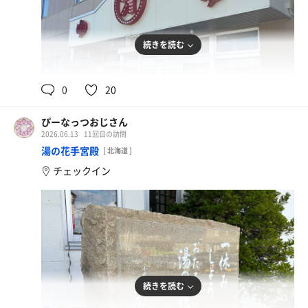
続きを読む
90℃
15℃
男
0
20
ぴーなっつおじさん
2026.06.13
11回目の訪問
湯の花手宮殿
[ 北海道 ]
チェックイン
続きを読む