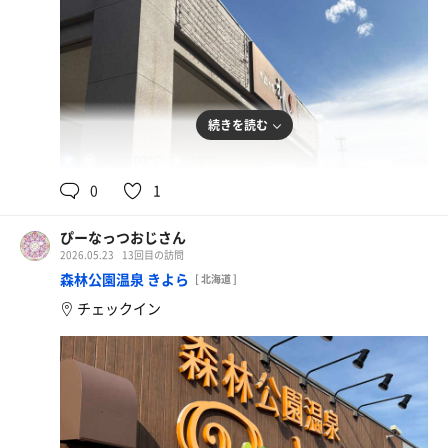
続きを読む
88℃,90℃
15℃
男
0
1
ぴーなっつおじさん
2026.05.23
13回目の訪問
森林公園温泉 きよら
[ 北海道 ]
チェックイン