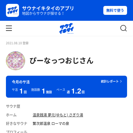
サウナイキタイのアプリ
無料で使う
地図からサウナが探せる！
2021.08.10 登録
ぴーなっつおじさん
統計レポート
今月のサ活
1
1
1.2
サ活
施設数
ペース
回
施設
週
回
サウナ歴
ホーム
温泉銭湯 夢元(ゆもと) さぎり湯
好きなサウナ
繁次郎温泉 ローマの泉
プロフィール