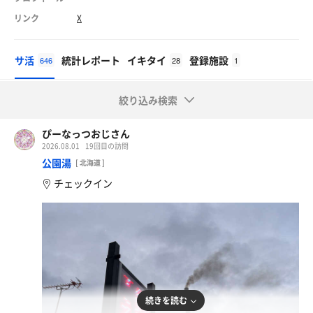
リンク
X
サ活
統計レポート
イキタイ
登録施設
646
28
1
絞り込み検索
ぴーなっつおじさん
2026.08.01
19回目の訪問
公園湯
[ 北海道 ]
チェックイン
続きを読む