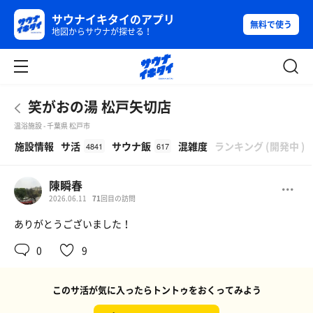
サウナイキタイのアプリ
無料で使う
地図からサウナが探せる！
笑がおの湯 松戸矢切店
温浴施設 - 千葉県 松戸市
β
施設情報
サ活
サウナ飯
混雑度
ランキング
(
開発中
)
4841
617
陳瞬春
2026.06.11
71
回目の訪問
ありがとうございました！
0
9
このサ活が気に入ったらトントゥをおくってみよう