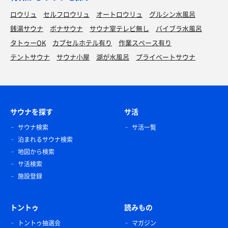
ロウリュ
セルフロウリュ
オートロウリュ
グルシン水風呂
銭湯サウナ
ボナサウナ
サウナ室テレビ無し
バイブラ水風呂
タトゥーOK
カプセルホテル有り
作業スペース有り
テントサウナ
サウナ小屋
湖が水風呂
プライベートサウナ
サウナを探す
サ活
サウナ検索
サ活一覧
泊まれるサウナ検索
地図から検索
サ活検索
施設登録
トントゥ
読みもの
トントゥ抽選会
マガジン