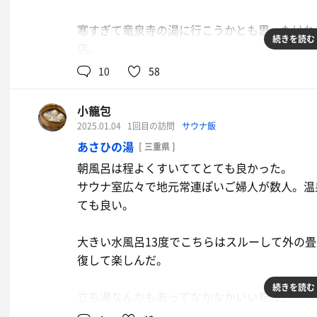
牛肉、豚肉、鶏肉と野菜とフレンチト
そのあと部屋に戻ってちょっとお腹を落ち着か
寒すぎて竜泉寺の湯に行こうかとも思ったけれ
ーストとガーリックライスのセット。
が窓の外を見て『あそこに狼がいる…』などと
続きを読む
店。
サラダも。美味しかった。
る途中の私はちょっと怖がりながらホテルの外
10
58
お風呂はとにかくあの薬草風呂がやっぱり最高
ここは日替わりとの事でこの日は中温サウナで
小籠包
の岩風呂でこちらは高温サウナに程よく冷たい
サウナ広々でアツくていいね。薬草からのサウ
2025.01.04
1回目の訪問
サウナ飯
行くなら、サウナ目当てだとこっちの岩風呂の
あさひの湯
[ 三重県 ]
水風呂は外にあり、小雨の中だし寒くてあまり
露天風呂の眺望が素晴らしい。お風呂上がりに
朝風呂は程よくすいててとても良かった。
。浴室内の椅子で休憩。たまに休憩がかぶると
サウナ室広々で地元常連ぽいご婦人が数人。温
間を気にせず温浴施設にいるの何年振りだろう
チェックアウトが11時だったので外のハンモ
ても良い。
てものんびり過ごせました。
のんびりのんびり3セットして、お風呂めぐり
大きい水風呂13度でこちらはスルーして外の
監督、萬斎さんと合流。そしてみーちんさん、蒸
復して楽しんだ。
ート。
続きを読む
立ち湯なんかもあってなかなかいい施設。
みんなの好きな施設とか、ハッテン場の話とか
スチームサウナもあったけど今日は入らず。