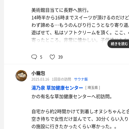
美術館目当てに長野へ旅行。
14時半から16時までスイーツが頂けるのだけ
わず諦める…もうのんびり行こうとなり寄り道
遊ばせて、私はソフトクリームを頂く。ここ、
寄ったところ。非常に懐かしい。子供達にもお
続きを読む
卵かけご飯
ホテルに到着しご飯前に長女とお風呂へ。うち
5
39
お漬物コーナーのイカ塩辛がすごく美
露天風呂はぬるめだったので入ってくれた。
味しい
小籠包
虫が嫌だったみたいだけど、『とても良い気持
2025.03.16
1回目の訪問
サウナ飯
嬉しかった。
湯乃泉 草加健康センター
[ 埼玉県 ]
かの有名な草加健康センターへ初訪問。
ディナービュッフェはカットケーキがそのまま
この後サウナなんだけど…と思いながらも今日
自宅から約2時間かけて到着しオヌシちゃんと
べる…甘くてしんどくなったらモツ煮を挟みつ
空き待ちで女性だけ並んでて、30分くらい入
な。
の施設に行きたかったくらい寒かった。。
夕食バーベキューセット