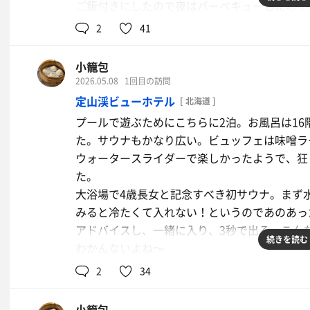
ご飯付きにしたので夜はバーベキューしたので
になっててとっても美味でした、珍しく子供達
2
41
子供たちを寝かしつけてからサウナに入って外
すごく綺麗でスタッフの方もとても親切で本当
小籠包
い！！
2026.05.08
1回目の訪問
定山渓ビューホテル
[ 北海道 ]
プールで遊ぶためにこちらに2泊。お風呂は1
た。サウナもかなり広い。ビュッフェは味噌ラ
ウォータースライダーで楽しかったようで、狂
た。
大浴場で4歳長女と記念すべき初サウナ。まず
みると冷たくて入れない！というのであのあっ
アドバイスし、一緒に入り、3秒で出る。こん
続きを読む
わかんないよね〜
2
34
小籠包