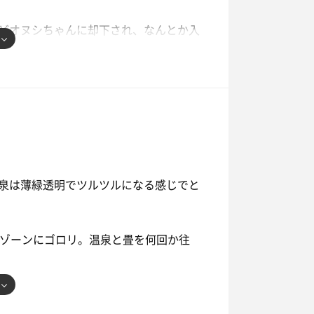
せてからお風呂へ行こうとしたら、子供
どオヌシちゃんに却下され、なんとか入
呟くし、ガンニバル2をいっき見してい
へ出てトンネルを通ってお風呂へ。
。お土産に入浴剤も購入した。
水風呂なしの方。翌日の朝風呂は反対側
水風呂がありとても良かった。日帰りで
ナってすごい効く気がする。
日を狙わないと物足りないかも。
入れず
は色々な種類のアイスが食べ放題🍨
おしゃべりしたり、こんなにのんびり時
泉は薄緑透明でツルツルになる感じでと
…ってくらい久しぶり。
ックやツリーハウスで子供達も遊べてと
して、お食事どころでマラソン終わりの
畳ゾーンにゴロリ。温泉と畳を何回か往
しKINGさんと初めましてで宴会スタ
、マラソンの話とか、フィンランドの話