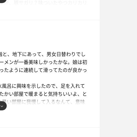
すが、豚サガリ？味ついたやつカリカリ
も食べました。
気浴でビール飲んで最高だった。施設は
に素晴らしい施設でした。また来た
6階と、地下にあって、男女日替わりでし
ーメンが一番美味しかったかな。娘は初
ったように連続して滑ってたのが良かっ
水風呂に興味を示したので、足を入れて
たかい部屋で暖まると気持ちいいよ、と
な暑い部屋に我慢して入るなんて、意味