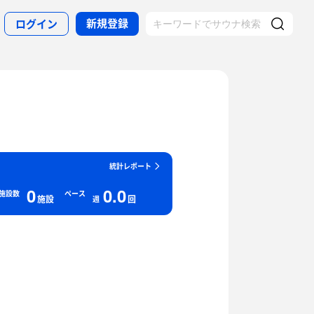
新規登録
ログイン
統計レポート
0
0.0
施設数
ペース
施設
回
週