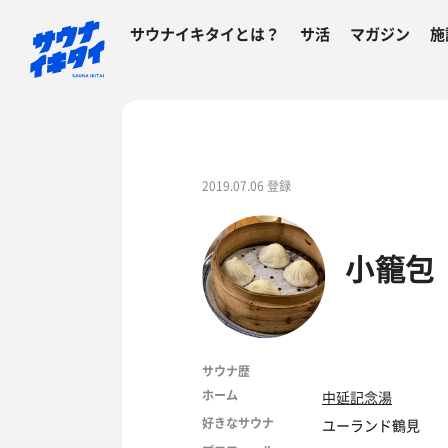
サウナイキタイとは？
サ活
マガジン
施
2019.07.06 登録
小籠包
サウナ歴
ホーム
中延記念湯
好きなサウナ
ユーランド鶴見