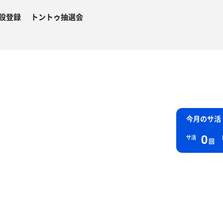
設登録
トントゥ抽選会
今月のサ活
0
サ活
回