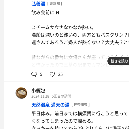
弘善湯
[ 東京都 ]
飲み会前にIN
スチームサウナなかなか熱い。
湯船は深いのと浅いの、両方ともバスクリン？
連さんであろうご婦人が熱くない？大丈夫？と
昔ながらの番台に女将さんが座っているタイプ
続きを読む
と怖かったので三茶の駅までガマンした。笑
5
35
お釜ドライヤー3分10円久しぶりにやりました
小籠包
2024.11.28
5回目の訪問
天然温泉 満天の湯
[ 神奈川県 ]
平日休み。前日までは横須賀に行こうと思って
くなってしまったので諦める。
クッキーを焼いてから2年ぶりくらいに満天の