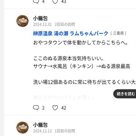
4
43
やら話は尽きない。3時間が本当にあっという
キタイのつながりで会うといつも思うけど、初
露天の薬湯にひよこがたくさんいて、夫と入っ
小籠包
めての感じじゃないのが不思議。
2024.12.31
2回目の訪問
お風呂を出たら、すぐ近くのラーメンちゃんで
榊原温泉 湯の瀬 ラムちゃんパーク
[ 三重県 ]
次は雑色か、どこかのサウナでまた😉
ど夫の背脂しょうゆの方が美味かった。
おやつタウンで体を動かしてからこちらへ。
監督ごちそうさまでした🍻
トンテキのタレが売っていて欲しかったけど、
ここのぬる源泉本当気持ちいい。
サウナ→水風呂（キンキン）→ぬる源泉最高
洗い場12個あるのに常に待ちが出てるくらい
続きを読む
風呂上がりにパフェを頂く。
今度はジンギスカン食べたい。また来年！
2
42
小籠包
2024.12.12
1回目の訪問