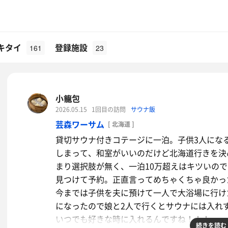
キタイ
登録施設
161
23
小籠包
2026.05.15
1回目の訪問
サウナ飯
芸森ワーサム
[ 北海道 ]
貸切サウナ付きコテージに一泊。子供3人にな
しまって、和室がいいのだけど北海道行きを決
まり選択肢が無く、一泊10万超えはキツいの
見つけて予約。正直言ってめちゃくちゃ良かっ
今までは子供を夫に預けて一人で大浴場に行け
になったので娘と2人で行くとサウナには入れ
いつでも好きな時に入れるんですね！！！
続きを読む