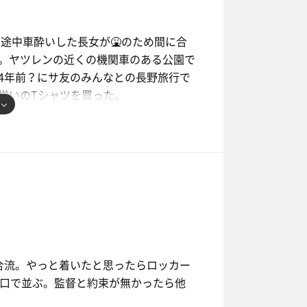
ど途中車酔いした長女が🤮のため間に合
。ヤツレンの近くの機関車のある公園で
4年前？にサ友のみんなとの長野旅行で
揃いのTシャツを買った。
風呂は熱かったらしく入れなかったが、
ちだね。』と言っていたので私もとても
1ピースあるのが6種類くらいあって、
はケーキ食べに来たんや！と思い4つ食
合流。やっと着いたと思ったらロッカー
つ。このモツ煮がとっても美味しかった
り口で並ぶ。監督と約束が無かったら他