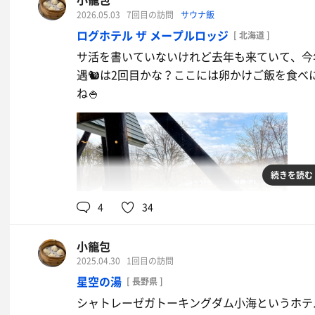
2026.05.03
7回目の訪問
サウナ飯
ログホテル ザ メープルロッジ
[ 北海道 ]
サ活を書いていないけれど去年も来ていて、今
遇🐿️は2回目かな？ここには卵かけご飯を食
ね🍚
続きを読む
4
34
小籠包
2025.04.30
1回目の訪問
星空の湯
[ 長野県 ]
シャトレーゼガトーキングダム小海というホテ