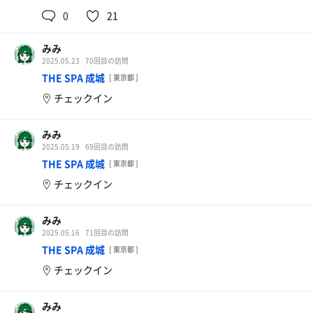
0
21
みみ
2025.05.23
70回目の訪問
黒毛和牛のすき焼き
THE SPA 成城
[ 東京都 ]
ご飯、卵がもらえず 煮詰まってしまった💦
チェックイン
みみ
2025.05.19
69回目の訪問
THE SPA 成城
[ 東京都 ]
チェックイン
みみ
2025.05.16
71回目の訪問
THE SPA 成城
[ 東京都 ]
チェックイン
みみ