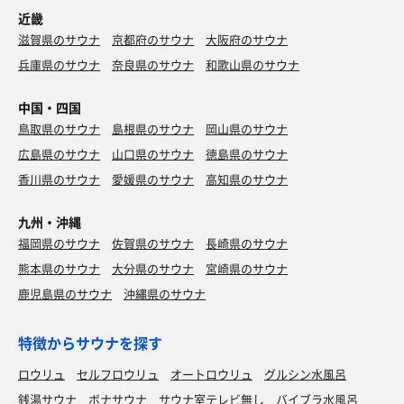
近畿
滋賀県のサウナ
京都府のサウナ
大阪府のサウナ
兵庫県のサウナ
奈良県のサウナ
和歌山県のサウナ
中国・四国
鳥取県のサウナ
島根県のサウナ
岡山県のサウナ
広島県のサウナ
山口県のサウナ
徳島県のサウナ
香川県のサウナ
愛媛県のサウナ
高知県のサウナ
九州・沖縄
福岡県のサウナ
佐賀県のサウナ
長崎県のサウナ
熊本県のサウナ
大分県のサウナ
宮崎県のサウナ
鹿児島県のサウナ
沖縄県のサウナ
特徴からサウナを探す
ロウリュ
セルフロウリュ
オートロウリュ
グルシン水風呂
銭湯サウナ
ボナサウナ
サウナ室テレビ無し
バイブラ水風呂