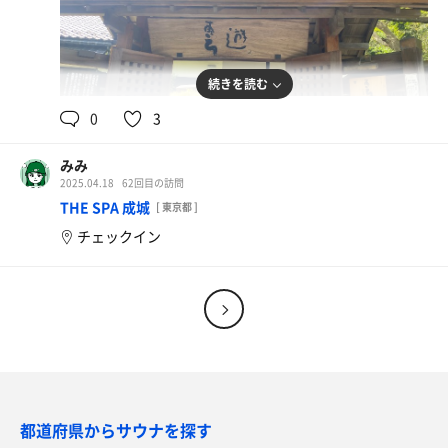
続きを読む
0
3
みみ
2025.04.18
62回目の訪問
THE SPA 成城
[ 東京都 ]
チェックイン
都道府県からサウナを探す