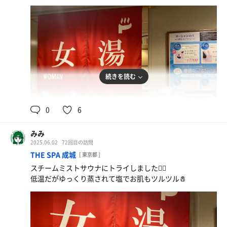
続きを読む
62℃
16℃
女
0
6
みみ
2025.06.02
72回目の訪問
THE SPA 成城
[ 東京都 ]
スチームミストサウナにトライしました🧖‍♀️
低温だがゆっくり蒸されて塩でお肌もツルツル🧂