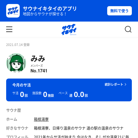
サウナイキタイのアプリ
無料で使う
地図からサウナが探せる！
2021.07.14 登録
みみ
メンバーズ
1741
No.
統計レポート
今月のサ活
0
0
0.0
サ活
施設数
ペース
回
施設
週
回
サウナ歴
ホーム
箱根湯寮
好きなサウナ
箱根湯寮、日帰り温泉のサウナ 道の駅の温泉のサウナ
プロフィール
2021年からサ活が始まり 今はなき、そしがや温泉21に毎