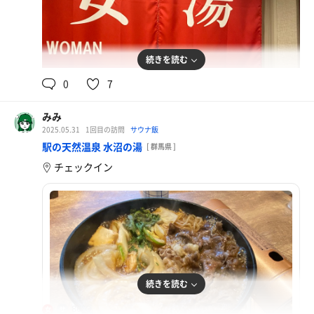
続きを読む
0
7
みみ
2025.05.31
1回目の訪問
サウナ飯
駅の天然温泉 水沼の湯
[ 群馬県 ]
チェックイン
続きを読む
86℃
女