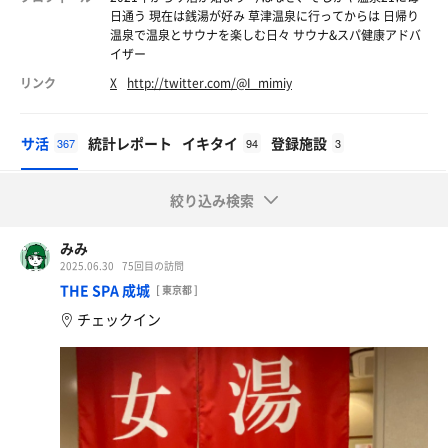
日通う 現在は銭湯が好み 草津温泉に行ってからは 日帰り
温泉で温泉とサウナを楽しむ日々 サウナ&スパ健康アドバ
イザー
リンク
X
http://twitter.com/@I_mimiy
サ活
統計レポート
イキタイ
登録施設
367
94
3
絞り込み検索
みみ
2025.06.30
75回目の訪問
THE SPA 成城
[ 東京都 ]
チェックイン