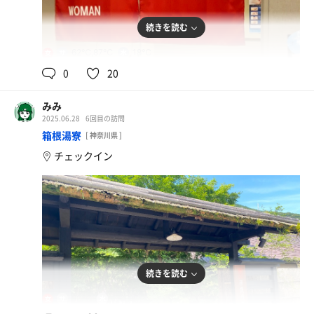
続きを読む
62℃,87℃
18℃
女
0
20
みみ
2025.06.28
6回目の訪問
箱根湯寮
[ 神奈川県 ]
チェックイン
続きを読む
90℃
17℃
女