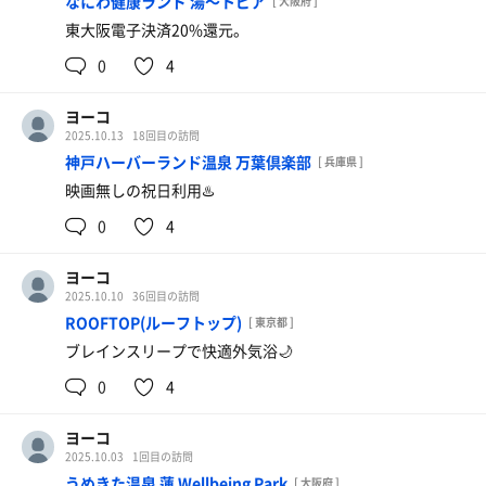
なにわ健康ランド 湯〜トピア
[ 大阪府 ]
10時グレフル&ロータス(上品な華やかな残り香が素敵)
14℃台まで回復はしたけど、とうとう夜中までシングルに
東大阪電子決済20%還元。
11時金木犀(今月のアロマ)
はならなかった。
0
4
後でサンダートルネードの不調でって貼り紙出された。
初めてサウナ友達を連れていったけど、気に入ってくれた
せっかくのレディスデー、タイミング悪いなぁ。
みたいで良かった☺️
ヨーコ
因みに、今日でポイント37個貯まった！
日帰りやと薪は当たらないと無理やし、蒸しはプレミアム
2025.10.13
18回目の訪問
ROOFTOP色のサウナハット引き換えられるんやけどそれ
優先で40分待ちとかはザラでなかなかはいられない。
神戸ハーバーランド温泉 万葉倶楽部
[ 兵庫県 ]
は次回のお楽しみ。
泊まりの良いところは深夜に入り放題な所☺️
映画無しの祝日利用♨️
薪サウナも5回くらい入ったし、何ならソロの時もあっ
た！
0
4
やっぱりかるまるの薪サウナ大好き❤️
アチアチで薪のはぜる音や香りも良いし、何よりずっと炎
ヨーコ
を見てられる。
2025.10.10
36回目の訪問
贅沢な深夜の幸せ時間🎵
ROOFTOP(ルーフトップ)
[ 東京都 ]
ブレインスリープで快適外気浴🌙
夜中3時まで満喫してたので流石に朝ウナは出来なかった
けど、朝ごはん付きにしたのでゆっくり朝食。
0
4
かるまるの朝ごはんも久しぶり。
ヤクルト付いてるの嬉しいよね。
ヨーコ
やっぱり良いなぁ。
2025.10.03
1回目の訪問
それにしても以前よりは混まなくなったし、予約も瞬殺と
うめきた温泉 蓮 Wellbeing Park
[ 大阪府 ]