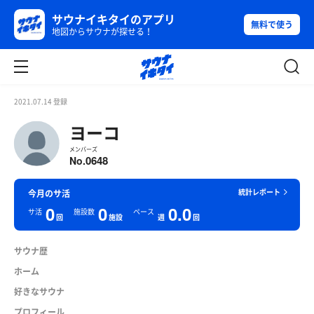
サウナイキタイのアプリ
無料で使う
地図からサウナが探せる！
2021.07.14 登録
ヨーコ
メンバーズ
0648
No.
統計レポート
今月のサ活
0
0
0.0
サ活
施設数
ペース
回
施設
週
回
サウナ歴
ホーム
好きなサウナ
プロフィール