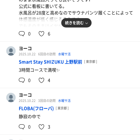
公式に看板に書いてる。
16時貴重な1回限り！
水風呂が28度と高めなのでサウナパンツ履くことによって
まずはフランキンセンスのブレンドのお香から。
体感温度が低く感じるそうです。
お香使われるアウフギーサーも珍しい。
続きを読む
でもそのままはイヤやなぁ💦
めっちゃ良い香り…。
0
6
心がほぐれた所でイランイラン→パイン(松)→ラベンダー
サウナは木の温もり溢れ綺麗。
&ユーカリ。
背後の天井はカーブしていてバレルのような形で熱が回り
背が高く大きな方ですが、威圧感などは全く無く、扇ぎは
ヨーコ
やすくなってる。
優雅で繊細で…リズムも安定していて凄くゆったりと癒さ
2025.10.22
6回目の訪問
水曜サ活
テレビあり。
れるアウフグースでした。
Smart Stay SHIZUKU 上野駅前
[ 東京都 ]
15分毎のミュージックオートロウリュ&熱風。
それにカコイイ✨
3時間コースで満喫✨
でも短いからあっという間。
素敵な贅沢な時間を我らが女子にありがとうございまし
照明も紫？に変わります。
た！
0
4
サウナのポテンシャルは高いのに水風呂が28度なのは残
前後しますが、入館時受付で館内着(受ける時用)とイオン
念。
ウォーター、整理番号ゴムバンド貰います。
ヨーコ
ウェルビーイングを掲げているここは、誰でも利用しやす
希望者にはサウナパンツも。
2025.10.22
3回目の訪問
水曜サ活
さと急激な温度変化を防ぐため、と公式に28度である理由
開始15分前に水風呂、美肌の湯、フィンランドサウナエリ
FLOBA(フローバ)
[ 東京都 ]
を書いて掲示してあります。
アは封鎖。
静寂の中で
この温度でお楽しみ下さい…と。
ファンタジーサウナの窓も浴室が見えないように養生して
まあ潔いんやけど。
くれてます。
0
3
でもやっぱり物足りん。
準備万端ありがとうございました。
長めに浸かってじんわりととのう感じ？