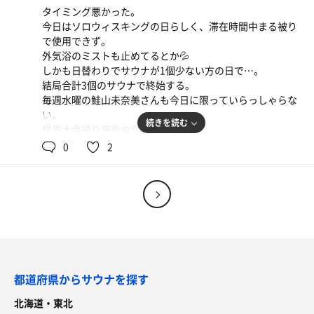
タイミング悪かった。
今日はソロウィスキングの日らしく、滞在時間中まる被り
で使用できず。
外気浴のミストも止めてるとか💦
しかも日替わりでサウナが1個少ない方の日で…。
結局合計3個のサウナで終始する。
毎週水曜の鮭山未奈美さんも今日に限っていらっしゃらな
い。
続きを読む
世界大会帰り直後やからかな？
アウフグースも無いし、じっくり3つのサウナを堪能する
0
2
としよう。
ウィスキングの使用者用の休憩の為か風鈴があってこれは
ラッキーやった✨
サウンドサウナのアロマはSAUNASブレンド(ヒノキがよく
感じられた)。
給水は玄米茶。
なんやかんや言いながらも結局5時間近く滞在してるし(笑)
良いものは良いのだ☺️
都道府県からサウナを探す
北海道・東北