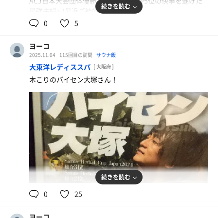
ACJ日本大会団体優勝され、世界大会5位の快挙を遂げた
続きを読む
最強夫婦✨(最近ご結婚されました)
0
5
14時のこのこ窪田さんソロ
インセンス？お香→ローズマリー&柑橘→青森ヒバ&フェ
ヨーコ
ンネル
2025.11.04
115回目の訪問
サウナ飯
初めて受けたけど凄かった！
大東洋レディススパ
[ 大阪府 ]
リズム感も良いし、技のキレと細かさも凄いし、何より手
木こりのバイセン大塚さん！
首の返しの早さが凄い❗️
そしてイナバウアーの床スレスレバージョンでの指先1本
でのタオル回し❗️
体柔らけー！
それでいて全体的に優雅で余裕ある動き。
この人凄い‼️
16時鮭山未奈美さんのソロ
サンタ帽被ってクリスマスパーティー🎉
お花のお茶のインフュージョン(お茶☕️)→もみ&スターアニ
続きを読む
ス(クリスマスツリー🎄)→バニラ&シナモン&ベリー(ケー
0
25
キ🎂)→おまけの熱波プレゼント🎁
頭の後ろでピョコピョコタオル振るのが超絶キュート☺️
可愛らしい中にもパワフルさがあって、ロウリュも容赦な
ヨーコ