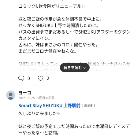
コミック&飲食階がリニューアル✨
妹と夜ご飯の予定が急な体調不良で中止に。
せっかくSHIZUKU上野で時間潰したのに。
バスの出発までまだあるし…でSHIZUKUアフターのグタン
カスタマにイン。
因みに、妹はまさかのコロナ陽性やった。
まだまだコロナ健在やねんな。
SHIZUKUで入ってたし、さくっとお風呂とサウナ終わらせ
続きを読む
て無料カレー食べようとラウンジ行ったら…。
何やねん❗️
0
2
めっちゃお洒落になってるやん‼️
前回泊まった時はいかにも漫喫って感じやったのに。
ヨーコ
椅子も内装も何もかもがお洒落✨
2025.09.25
5回目の訪問
しかもコワーキングスペースらしい仕切られた半個室スペ
Smart Stay SHIZUKU 上野駅前
[ 東京都 ]
ースも幾つか。
久しぶりに来ました✨
満席やったけどこれも無料なのか⁉️
めっちゃエエやん。
妹と夜ご飯の予定でまだ時間あったので木曜日レディスデ
快適に過ごさせて貰ったよ。
ーやったな…と訪問。