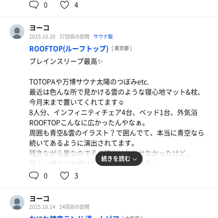
整理番号が後半でかるまるの最上段(5段目)になりそうやっ
0
4
炭酸泉、天然温泉神戸みなと温泉(運んできてる)、替わり
たので私は控えて24時の回に。
さあ今月は回数券使いきる覚悟で通いますぞ🎵
湯(ライムの湯)、各種ジャグジー、電気風呂、空中浮遊風
宿泊は外出OKなのでお風呂&サウナは後程で。
ヨーコ
呂(真下からのジェットで浮遊感を！)。
2025.10.20
37回目の訪問
サウナ飯
大阪万博でも話題になった『人間洗濯機』に使われてるミ
24時熱子さんの回も満席です！
ROOFTOP(ルーフトップ)
[ 東京都 ]
ラブルの湯✨
アロマはブラッドオレンジ→ティーツリー→ヒノキ
ブレインスリープ最高✨
シャワーヘッドのミラブルと同じでナノレベルの粒子が毛
夜中やと思えないくらいパワフルな風とタオル捌きで感動
穴に入って綺麗にする。
✨
TOTOPAや万博サウナ太陽のつぼみetc.
ヘルスケアパビリオンでも人間洗濯機見たし、手洗い体験
大好きなのは足の下をそれぞれ潜らせてからの背面投げか
最近は色んな所で見かける雲のような寝心地マット&枕、
させてもらったけど、洗濯機に入って寝て綺麗になるだけ
らのキャッチ‼️
今月末まで置いてくれてます☺️
でなく映像や音楽も流れて癒されるシステム。
これ凄い！
8人分、インフィニティチェア4台、ベッド1台、外気浴
でもこれ、何よりも本当に介護に役立てて欲しい。
どうなってるんや！
ROOFTOPこんなに広かったんやなぁ。
素晴らしい技術やと思うわ。
あっという間の楽しい時間で…東京まで来て受けられて良
周囲も青空&雲のイラスト？で囲んでて、本当に青空なら
かったよ。
続いてあるように演出されてます。
パウダールームの化粧前充実ぶり！
(前回日帰り利用で熱子さんの抽選ハズレたから💦)
残念ながら曇なのでその演出は生かせなかったけど。
リファorヤーマン。
続きを読む
程よい弾力と水捌けの良さで寝心地最高✨
雪肌精or何処かの。
サンダートルネード最初は7℃位のシングルやったんやけ
ずっと置いておいて欲しいです！
0
3
全てにヘアアイロンやヘッド変えられる付属品有り。
ど途中から17℃台になってた。
明らかに温度が違う…あの痛い感じもないし、ずっと浸か
今日はグレフルDAY
(月)(火)は体脂肪とかの測定したらガラガラ抽選会参加で
ってられる。
ヨーコ
偶数時間はグレープフルーツとアロマを組み合わせてま
きます。
誰も気づいてないし、スタッフさんも気づいてない。
2025.10.14
24回目の訪問
す。
神戸みなと温泉入浴剤ゲット！
しょうがないのでスタッフさんに伝えたけど、最終的に