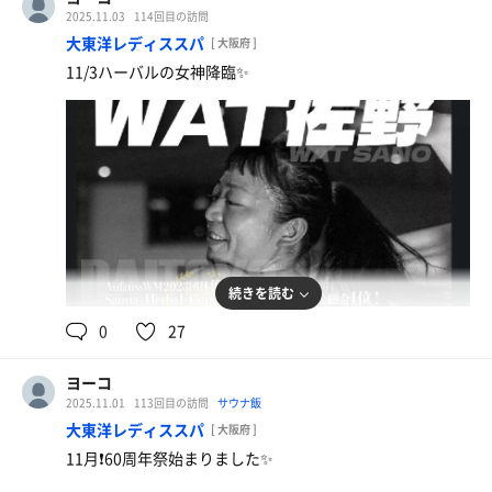
い！
2025.11.03
114回目の訪問
素敵なパーティーになりました。
大東洋レディススパ
[ 大阪府 ]
11/3ハーバルの女神降臨✨
18時しゃけのこ
『しゃけのこバックスコーヒー』
店長鮭山と新人アルバイト窪田君
お客様のオーダーにお答えしていくスタイルやけど、無理
矢理思い通りに(笑)
ブラジル産豆の珈琲(鮭山)→ほうじ茶シナモン(窪田)→Bar
タイムでシャンパン(しゃけのこ)🥂
チェーサー替わりのお一人づつの熱波サービス✨
窪田君時給UPしたのに最後は下がった。
2人のシンクロアウフグース見られて満足です。
続きを読む
最終最後に相応しい大盛り上がりでした。
0
27
特製ちゃんぽん麺
本当に60年も続いてるって凄いことです！
お野菜たっぷり❤️
ヨーコ
窪田さんも仰ってたけどカプセルもめっちゃ綺麗でお風呂
2025.11.01
113回目の訪問
サウナ飯
も清潔。
大東洋レディススパ
リニューアルもあったりやけど、それでも日々の清掃やメ
[ 大阪府 ]
ンテナンスの賜物✨
11月❗️60周年祭始まりました✨
ふかふかのタオルや細やかなマットやタオルの回収etc.