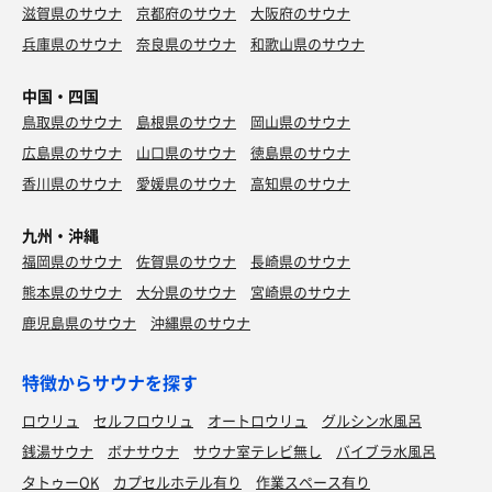
滋賀県のサウナ
京都府のサウナ
大阪府のサウナ
兵庫県のサウナ
奈良県のサウナ
和歌山県のサウナ
中国・四国
鳥取県のサウナ
島根県のサウナ
岡山県のサウナ
広島県のサウナ
山口県のサウナ
徳島県のサウナ
香川県のサウナ
愛媛県のサウナ
高知県のサウナ
九州・沖縄
福岡県のサウナ
佐賀県のサウナ
長崎県のサウナ
熊本県のサウナ
大分県のサウナ
宮崎県のサウナ
鹿児島県のサウナ
沖縄県のサウナ
特徴からサウナを探す
ロウリュ
セルフロウリュ
オートロウリュ
グルシン水風呂
銭湯サウナ
ボナサウナ
サウナ室テレビ無し
バイブラ水風呂
タトゥーOK
カプセルホテル有り
作業スペース有り