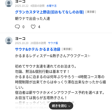
ヨーコ
誰でも…なだけあってサウナ初めて…試しに…みたいな人
本日の替わり湯2種類は
2025.10.22
4回目の訪問
水曜サ活
も多く、掛水しないままサウナパンツのまま水風呂入るん
薔薇の香湯とよもぎ蒸しの香湯(ヨモギエキス)♨️
グランカスタマ上野店(旧おもてなしのお宿)
[ 東京都 ]
よなぁ💦
フィンランドサウナはヴィヒタ水🌿(嬉しい😃)
朝ウナで出会った人達
イヤやなぁ。
久々に来たらインフィニティチェアが無くなってた‼️
0
4
バスタオル&フェイタオル使い放題。
カーブしたベッド2台に！
給水設備も有るけど、浴室外のロッカーのとこ。
どうしたんだ？
ヨーコ
カランのシャワーヘッドは全てミラブル。
壊れやすいから？
2025.10.20
20回目の訪問
サウナ飯
内気浴用のタイルのベッドみたいな椅子3席、これも流す
サウナ&ホテル かるまる池袋
[ 東京都 ]
用の別のミラブル付き。
18時石井マネ❤️
透明なととのい椅子2席。
かるまるレディスデー&熱子さんアウフグース✨
ローズマリー&？→マンダリン&ミント→ヒバ&ネロリ
作り付けのベンチ。
20時も石井マネ❤️
格子状の荷物置き(小さい)の下にサウナハットやタオル掛
初めてサウナ友達を連れてのお泊まり。
アロマはオレンジとかパチュリとか…。
けられるフック。
勿論、黙浴&個別行動は基本です！
それにしても石井マネのアウフグースはちょうど良い✨
かるまるに泊まるのは何年ぶりやろう…4時間コース等の
私達に風もちゃんと送りつつ、タオル投げや回しの技もキ
アロマミストサウナは足湯あり。
時間制限が出来てからはゆっくり滞在出来なかったから嬉
メキメで魅せてくれて。
けっこう湿度満載でこちらもミラブルのシャワー有り。
しい。
3セットあっという間やし、苦しくなるちょうどイイタイ
アロマはあまり感じられん。
宿泊者は薪サウナかメインアウフグース予約を選べます。
ミングで解放してくれるんよね。
基本、温泉に流れてサウナ利用者は少なく、ソロのタイミ
お目当ては我らが五塔熱子さん！
十数分間の使い方が抜群に上手い！
ング何度も。
一旦チェックインしてから予約します。
2024年は団体で世界大会まで行かれたんやけど、個人での
続きを読む
そこは嬉しい。
早寝の友達は22時の回を予約。
ACJにも是非とも出て欲しい！