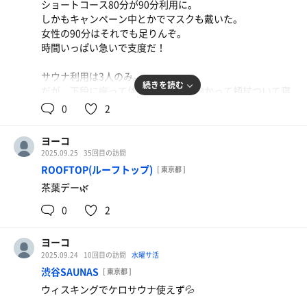
ショートコース80分が90分利用に。
ただ、無料カレー&炒飯コーナー、ワンオペみたいで忙し
しかもキャンペーン中とかでマスクも戴いた。
そう。
女性の90分はそれでも足りんぞ。
お水も無くなってて待ちが発生。
時間いっぱい急いで支度だ！
色々アレ無いこれ無い言われてたわ。
かく言う私もカレー最後のひと掬い💦
サウナ利用は3人のみ。
目の前で係のおっちゃん見てたのに。
続きを読む
だが、下段に座って体捻って上段に向かって頬杖ついて寝
柔らか親子丼
しゃーないけど、すぐ後から新しいの出てきてあーあっ
て…って独特の座り方してる人が。
汁だくで旨い✨ 朝ごはんのブリ大根も味染みしみで最
0
2
て。
ただでさえ狭いサ室を占領してるやん。
どうせ変えるなら新しいの入れるから待ってて…とか言っ
高✨
2人だけの時は我慢してたけど、も１人入ってきた時は流
てほしいってわがまま？
ヨーコ
石に注意したわ。
接客業してるとそう言う気遣いとかめっちゃ気になるね
2025.09.25
35回目の訪問
しかも、その上段に座りたいねん。
ん。
ROOFTOP(ルーフトップ)
[ 東京都 ]
モヤってする時もあったけど、私には時間がない！
無料でそこまで求めるのは…か。
茶葉デー🌿
充分に熱いサ室の後は一人用の小さい水風呂、しかもシン
因みに炒飯も最後の残りやった。
高菜&イカ塩辛&お味噌汁
グル‼️
つくづくタイミング悪いな私💦
0
2
この後のかき氷に備えて1個だけ。 お味噌汁もお代わ
コンパクトやけどガチガチに気持ちいい事この上ない✨
りできて満足満足✨
コロナ禍の時は旅行支援でよく泊まってて、明けてから値
ヨーコ
上がりして泊まれなくなってたけど、やっぱり泊まってゆ
2025.09.24
10回目の訪問
水曜サ活
っくりしたいわぁ。
渋谷SAUNAS
[ 東京都 ]
ウィスキングでケロサウナ使えず💦