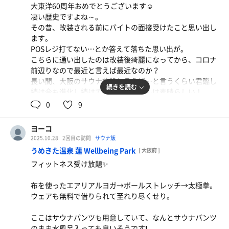
汚いって思ったことない。
大東洋60周年おめでとうございます☺️
快適に過ごさせて頂いて、いつもありがとうございます☺️
凄い歴史ですよね～。
このまま70年80年…100年と繋げて行って欲しいです。
その昔、改装される前にバイトの面接受けたこと思い出し
ます。
POSレジ打てない…とか答えて落ちた思い出が。
こちらに通い出したのは改装後綺麗になってから、コロナ
前辺りなので最近と言えば最近なのか？
長い間、大阪のサウナ施設と言えば…と言うくらい君臨し
続きを読む
続け今も進化し続けている大東洋さんは素晴らしい！
誇り有る60と言う数字の重みと歴史。
0
9
そしてその周年祭に日替わりアウフギーサーさんをお呼び
ヨーコ
下さって、しかもレディススパにも男性熱波師が登場‼️
2025.10.28
2回目の訪問
サウナ飯
女性も受けられるなんて有り難すぎる神企画✨
うめきた温泉 蓮 Wellbeing Park
[ 大阪府 ]
しかも女性は無料✨
フィットネス受け放題✨
ありがとうありがとう！
60周年ちゃんぽん麺
布を使ったエアリアルヨガ→ポールストレッチ→太極拳。
そうして11/1トップバッターはオジ・マービックさん！
最後もやっぱりコレ
ウェアも無料で借りられて至れり尽くせり。
今年のACJ日本大会の個人優勝者であり、世界大会出場者
✨
ここはサウナパンツも用意していて、なんとサウナパンツ
ずっと受けてみたかった方の1人です。
のまま水風呂入っても良いそうです❗️