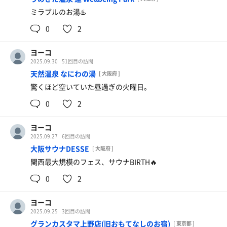
か無くなったし…過ごしやすくて私は嬉しいけど、レディ
ミラブルのお湯♨️
スデー無くなると困るからある程度は入ってて欲しいか
特製ちゃんぽん麺
も。
0
2
写真が撮れて無かった(泣) 周年記念価格600円✨ ありが
レディスデー月1開催してくれて年間予定出してくれる貴
重な施設✨
とうありがとう(泣)
ヨーコ
ありがたいです😃
2025.09.30
51回目の訪問
泊まったお陰で満喫させてもらいました。
天然温泉 なにわの湯
[ 大阪府 ]
天婦羅きしめん&バナナとイチゴのスムージー
驚くほど空いていた昼過ぎの火曜日。
おうどん、きしめん、お蕎麦から選べます。 お出汁濃
いめやけどきしめんモチモチ✨ 天婦羅サクサク！
0
2
ヨーコ
2025.09.27
6回目の訪問
大阪サウナDESSE
[ 大阪府 ]
関西最大規模のフェス、サウナBIRTH🔥
0
2
ヨーコ
2025.09.25
3回目の訪問
グランカスタマ上野店(旧おもてなしのお宿)
[ 東京都 ]