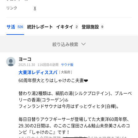
リンク
X
サ活
統計レポート
イキタイ
登録施設
526
2
9
絞り込み検索
ヨーコ
2025.11.30
116回目の訪問
サウナ飯
大東洋レディススパ
[ 大阪府 ]
60周年祭大とりはしゃけのこ夫妻❤️
替わり湯2種類は、絹肌の湯(シルクプロテイン)、ブルーベ
リーの香湯(コラーゲン)♨️
フィンランドサウナは今月はずっとヴィヒタ(白樺)。
毎日日替りアウフギーサーが登場してた大東洋60周年祭、
29.30の2日間は、のこのこ窪田さん&鮭山未奈美さんのコ
ンビ『しゃけのこ』です！