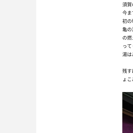
須賀
今ま
初の
亀の
の燃
って
湯は
残す
ょこ