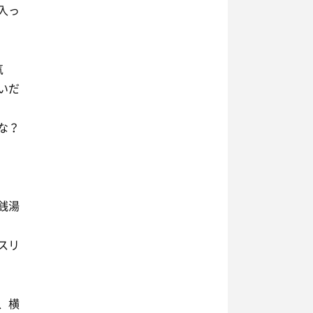
入っ
気
いだ
な？
銭湯
スリ
、横