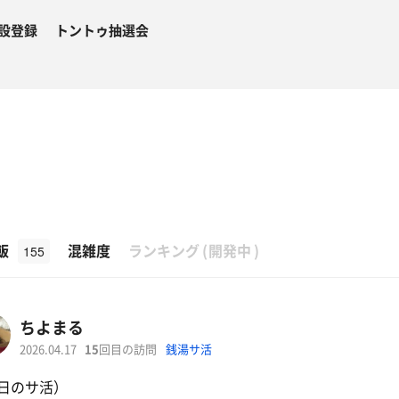
設登録
トントゥ抽選会
β
飯
混雑度
ランキング
(
開発中
)
155
ちよまる
2026.04.17
15
回目の訪問
銭湯サ活
日のサ活）