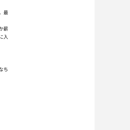
。最
か薪
に入
なち