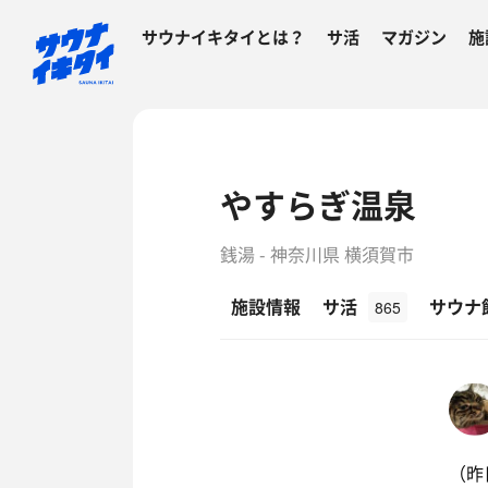
サウナイキタイとは？
サ活
マガジン
施
やすらぎ温泉
銭湯 - 神奈川県 横須賀市
施設情報
サ活
サウナ
865
（昨