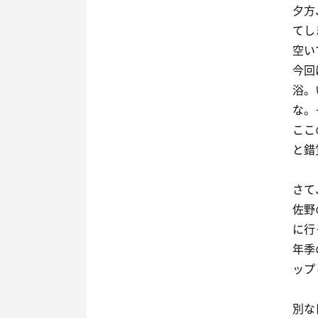
夕方
てし
空い
今回
浴。
な。
ここ
と錯
さて
佐野
に行
年季
ップ
別な