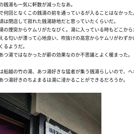
の銭湯も一気に軒数が減ったなあ。
で何回となくこの銭湯の前を通っているが入ることはなかった
頃は閉店して寂れた銭湯跡地だと思っていたくらいだ。
湯の煙突からケムリがたなびく。湯に入っている時もどこから
える匂いが漂って心地良い、吹抜けの高窓からケムリがわずか
くるようだ。
あつ湯ではなかったが薪の効果なのか不思議とよく暖まった。
は船越の竹の湯、あつ湯好きな猛者が集う銭湯らしいので、へ
あつ湯好きのちよまるは湯に浸かることができるだろうか。