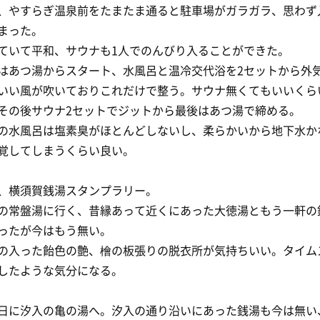
、やすらぎ温泉前をたまたま通ると駐車場がガラガラ、思わず
まった。
ていて平和、サウナも1人でのんびり入ることができた。
はあつ湯からスタート、水風呂と温冷交代浴を2セットから外
いい風が吹いておりこれだけで整う。サウナ無くてもいいくら
その後サウナ2セットでジットから最後はあつ湯で締める。
の水風呂は塩素臭がほとんどしないし、柔らかいから地下水か
覚してしまうくらい良い。
、横須賀銭湯スタンプラリー。
の常盤湯に行く、昔縁あって近くにあった大徳湯ともう一軒の
ったが今はもう無い。
の入った飴色の艶、檜の板張りの脱衣所が気持ちいい。タイム
したような気分になる。
日に汐入の亀の湯へ。汐入の通り沿いにあった銭湯も今は無い