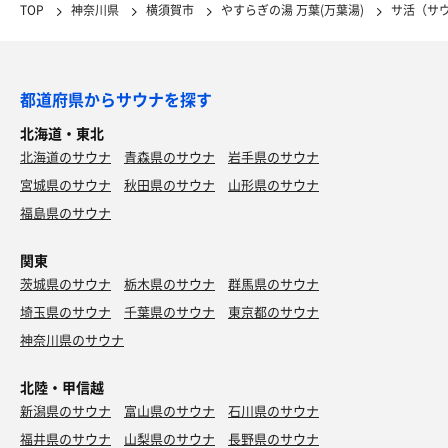
TOP
神奈川県
横須賀市
やすらぎの湯 万葉(万葉湯)
サ活（サ
都道府県からサウナを探す
北海道・東北
北海道のサウナ
青森県のサウナ
岩手県のサウナ
宮城県のサウナ
秋田県のサウナ
山形県のサウナ
福島県のサウナ
関東
茨城県のサウナ
栃木県のサウナ
群馬県のサウナ
埼玉県のサウナ
千葉県のサウナ
東京都のサウナ
神奈川県のサウナ
北陸・甲信越
新潟県のサウナ
富山県のサウナ
石川県のサウナ
福井県のサウナ
山梨県のサウナ
長野県のサウナ