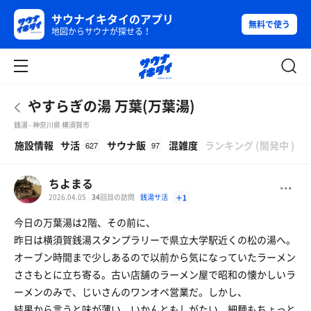
サウナイキタイのアプリ
無料で使う
地図からサウナが探せる！
やすらぎの湯 万葉(万葉湯)
銭湯 - 神奈川県 横須賀市
β
施設情報
サ活
サウナ飯
混雑度
ランキング
(
開発中
)
627
97
ちよまる
2026.04.05
34
回目の訪問
銭湯サ活
＋1
今日の万葉湯は2階、その前に、
昨日は横須賀銭湯スタンプラリーで県立大学駅近くの松の湯へ。
オーブン時間まで少しあるので以前から気になっていたラーメン
ささもとに立ち寄る。古い店舗のラーメン屋で昭和の懐かしいラ
ーメンのみで、じいさんのワンオペ営業だ。しかし、
結果から言うと味が薄い、いかんともしがたい、細麺もちょっと