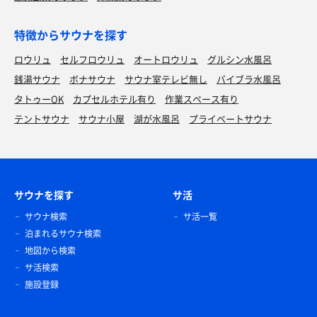
特徴からサウナを探す
ロウリュ
セルフロウリュ
オートロウリュ
グルシン水風呂
銭湯サウナ
ボナサウナ
サウナ室テレビ無し
バイブラ水風呂
タトゥーOK
カプセルホテル有り
作業スペース有り
テントサウナ
サウナ小屋
湖が水風呂
プライベートサウナ
サウナを探す
サ活
サウナ検索
サ活一覧
泊まれるサウナ検索
地図から検索
サ活検索
施設登録