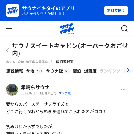
サウナイキタイのアプリ
無料で使う
地図からサウナが探せる！
サウナスイートキャビン(オーパークおごせ
内)
宿泊者限定
ホテル・旅館 - 埼玉県 入間郡越生町
β
施設情報
サ活
サウナ飯
宿泊
混雑度
ランキング
(
開発
494
64
素晴らサウナ
2022.02.27
1
回目の訪問
サウナ飯
妻からのバースデーサプライズで
どこに行くかわからぬまま連れてこられたのがココ！
初めはわからずでしたが
扉開いて見覚えある事に気づく…