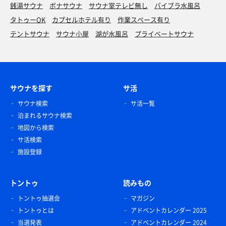
銭湯サウナ
ボナサウナ
サウナ室テレビ無し
バイブラ水風呂
タトゥーOK
カプセルホテル有り
作業スペース有り
テントサウナ
サウナ小屋
湖が水風呂
プライベートサウナ
サウナを探す
サ活
サウナ検索
サ活一覧
泊まれるサウナ検索
地図から検索
サ活検索
施設登録
トントゥ
読みもの
トントゥ抽選会
マガジン
トントゥとは
アドベントカレンダー 2025
当選発表
アドベントカレンダー 2024