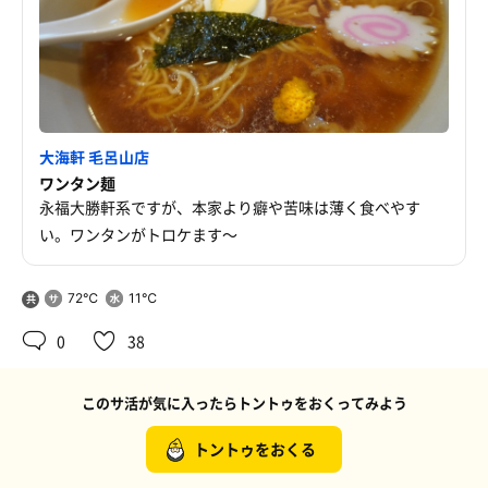
大海軒 毛呂山店
ワンタン麺
永福大勝軒系ですが、本家より癖や苦味は薄く食べやす
い。ワンタンがトロケます〜
72℃
11℃
共
用
0
38
このサ活が気に入ったらトントゥをおくってみよう
トントゥをおくる