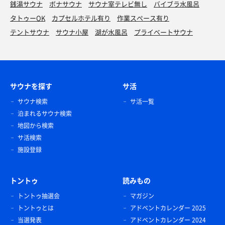
銭湯サウナ
ボナサウナ
サウナ室テレビ無し
バイブラ水風呂
タトゥーOK
カプセルホテル有り
作業スペース有り
テントサウナ
サウナ小屋
湖が水風呂
プライベートサウナ
サウナを探す
サ活
サウナ検索
サ活一覧
泊まれるサウナ検索
地図から検索
サ活検索
施設登録
トントゥ
読みもの
トントゥ抽選会
マガジン
トントゥとは
アドベントカレンダー 2025
当選発表
アドベントカレンダー 2024