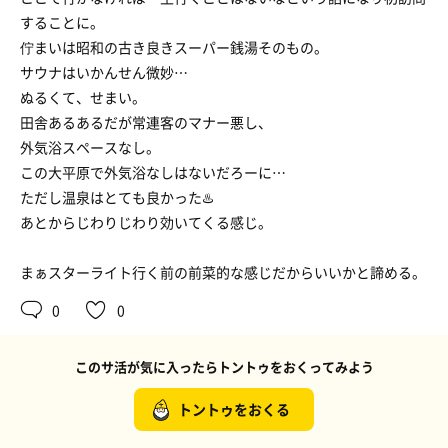
することに。
佇まいは昭和の古き良きスーパー銭湯そのもの。
サウナはいかんせん微妙…
ぬるくて、せまい。
田舎あるあるだが常連客のマナー悪し、
外気浴スペースなし。
この大平原で外気浴なしはないだろーに…
ただし温泉はとても良かった♨️
あとからじわりじわり効いてくる感じ。
まぁスターライト行く前の前菜的な感じだからいいかと諦める。
0
0
このサ活が気に入ったらトントゥをおくってみよう
トントゥをおくる