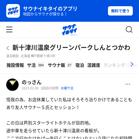
サウナイキタイのアプリ
無料で使う
地図からサウナが探せる！
新十津川温泉グリーンパークしんとつかわ
温浴施設 - 北海道 樺戸郡新十津川町
β
施設情報
サ活
サウナ飯
宿泊
混雑度
ランキング
(
開発
394
27
のっさん
2023.02.08
1
回目の訪問
水曜サ活
怪我の為、お店休業していた私はそろそろ治りかけであることも
あり友人サウナーＳ氏とセッション！
この日は芦別スターライトホテルが目的地。
途中車を走らせていたら新十津川温泉の看板が。
ここで行かなければ一生行くことはないなという話になり初訪問