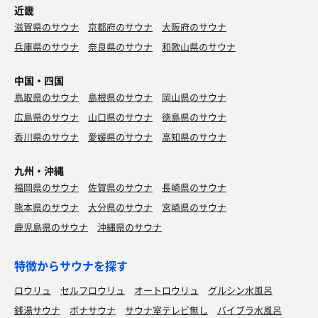
近畿
滋賀県のサウナ
京都府のサウナ
大阪府のサウナ
兵庫県のサウナ
奈良県のサウナ
和歌山県のサウナ
中国・四国
鳥取県のサウナ
島根県のサウナ
岡山県のサウナ
広島県のサウナ
山口県のサウナ
徳島県のサウナ
香川県のサウナ
愛媛県のサウナ
高知県のサウナ
九州・沖縄
福岡県のサウナ
佐賀県のサウナ
長崎県のサウナ
熊本県のサウナ
大分県のサウナ
宮崎県のサウナ
鹿児島県のサウナ
沖縄県のサウナ
特徴からサウナを探す
ロウリュ
セルフロウリュ
オートロウリュ
グルシン水風呂
銭湯サウナ
ボナサウナ
サウナ室テレビ無し
バイブラ水風呂