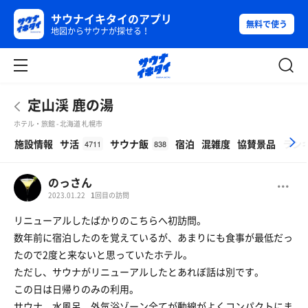
サウナイキタイのアプリ
無料で使う
地図からサウナが探せる！
定山渓 鹿の湯
ホテル・旅館 - 北海道 札幌市
β
施設情報
サ活
サウナ飯
宿泊
混雑度
協賛景品
ラン
4711
838
のっさん
2023.01.22
1
回目の訪問
リニューアルしたばかりのこちらへ初訪問。
数年前に宿泊したのを覚えているが、あまりにも食事が最低だっ
たので2度と来ないと思っていたホテル。
ただし、サウナがリニューアルしたとあれぼ話は別です。
この日は日帰りのみの利用。
サウナ、水風呂、外気浴ゾーン全てが動線がよくコンパクトにま