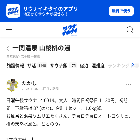
サウナイキタイのアプリ
無料で使う
地図からサウナが探せる！
一関温泉 山桜桃の湯
温浴施設 - 岩手県 一関市
β
施設情報
サ活
サウナ飯
宿泊
混雑度
ランキング
(
開
1448
175
たかし
2025.11.02
1
回目の訪問
日曜午後サウナ 14:00 IN。大人二時間日祝祭日 1,180円。初訪
問。下駄箱は 87 (はな)。合計 1セット、1.0kg減。
お風呂と温泉ソムリエたくさん、チョロチョロオートロウリュ、
檜の天然水風呂、ととのう。
#サウナ前口上