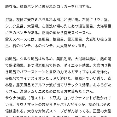
脱衣所。精算バンドに書かれたロッカーを利用する。
浴室。左側に天然ミネラル冷水風呂と洗い場。右側にサウナ室。
シルク風呂、大浴場。左側洗い場の先にあつ湯岩風呂。大浴場横
に石のベンチがある。正面の扉から露天スペースへ。
露天スペースには、壺風呂、檜風呂、露天風呂、大岩切り抜き風
呂、石のベンチ、木のベンチ、丸太席が 4つある。
内風呂。シルク風呂はぬるめ、美肌効果。大浴場は熱め、熱の湯
で保湿効果。あつ湯岩風呂で熱め、ダイエット効果。大岩切り抜
き風呂でパワーストーンと自然の力でネガティブなものを浄化。
壺風呂でマイナスイオンたっぷり浴びた。檜風呂でいい香り、森
林浴。露天風呂でアルファ波が出てリラックス効果。おふろがた
くさん。温泉ソムリエのためになるお言葉もたくさん。
サウナ 90度。3段ストレート形式。白いサウナマットが敷かれて
いる。サウナマットの数からキャパ 9人だろうか。詰めればその
倍は座れる。大きな対流式ストーブががんばってる。正面の大型