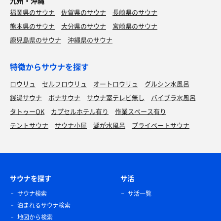
九州・沖縄
福岡県のサウナ
佐賀県のサウナ
長崎県のサウナ
熊本県のサウナ
大分県のサウナ
宮崎県のサウナ
鹿児島県のサウナ
沖縄県のサウナ
特徴からサウナを探す
ロウリュ
セルフロウリュ
オートロウリュ
グルシン水風呂
銭湯サウナ
ボナサウナ
サウナ室テレビ無し
バイブラ水風呂
タトゥーOK
カプセルホテル有り
作業スペース有り
テントサウナ
サウナ小屋
湖が水風呂
プライベートサウナ
サウナを探す
サ活
サウナ検索
サ活一覧
泊まれるサウナ検索
地図から検索