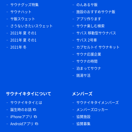
サウナグッズ特集
のんあるサ飯
サウナハット
施設のおすすめサウナ飯
サ飯スウェット
アプリ作ります
さうないきたいスウェット
サウナ楽しむ検索
2021年 夏 その1
サバス 移動型サウナバス
2021年 夏 その1
サバス 2号車
2021年 冬
カプセルトイ サウナキット
サウナ応援企業
サウナの時間
泊まってサウナ
銭湯サ活
サウナイキタイについて
メンバーズ
サウナイキタイとは
サウナイキタイメンバーズ
誕生時のお話
メンバーズロッカー
iPhoneアプリ
協賛施設
Androidアプリ
協賛募集