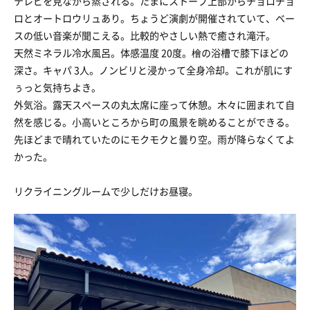
テレビを見ながら蒸される。たまにストーブ上部からチョロチョ
ロとオートロウリュあり。ちょうど演劇が開催されていて、ベー
スの低い音楽が聞こえる。比較的やさしい熱で癒され滝汗。
天然ミネラル冷水風呂。体感温度 20度。檜の浴槽で膝下ほどの
深さ。キャパ 3人。ノンビリと浸かって全身冷却。これが肌にす
ぅっと気持ちよき。
外気浴。露天スペースの丸太席に座って休憩。木々に囲まれて自
然を感じる。小高いところから町の風景を眺めることができる。
先ほどまで晴れていたのにモクモクと曇り空。雨が降らなくてよ
かった。
リクライニングルームで少しだけお昼寝。