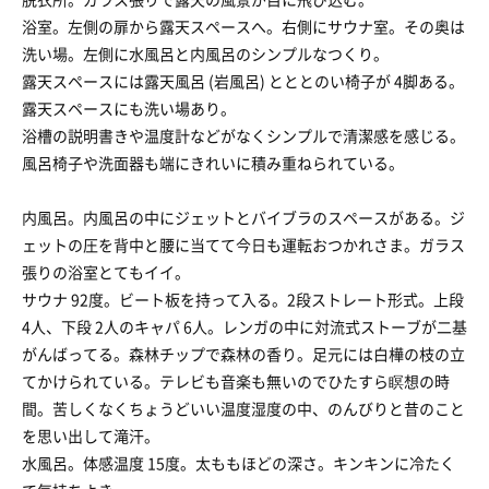
浴室。左側の扉から露天スペースへ。右側にサウナ室。その奥は
洗い場。左側に水風呂と内風呂のシンプルなつくり。
露天スペースには露天風呂 (岩風呂) とととのい椅子が 4脚ある。
露天スペースにも洗い場あり。
浴槽の説明書きや温度計などがなくシンプルで清潔感を感じる。
風呂椅子や洗面器も端にきれいに積み重ねられている。
内風呂。内風呂の中にジェットとバイブラのスペースがある。ジ
ェットの圧を背中と腰に当てて今日も運転おつかれさま。ガラス
張りの浴室とてもイイ。
サウナ 92度。ビート板を持って入る。2段ストレート形式。上段
4人、下段 2人のキャパ 6人。レンガの中に対流式ストーブが二基
がんばってる。森林チップで森林の香り。足元には白樺の枝の立
てかけられている。テレビも音楽も無いのでひたすら瞑想の時
間。苦しくなくちょうどいい温度湿度の中、のんびりと昔のこと
を思い出して滝汗。
水風呂。体感温度 15度。太ももほどの深さ。キンキンに冷たく