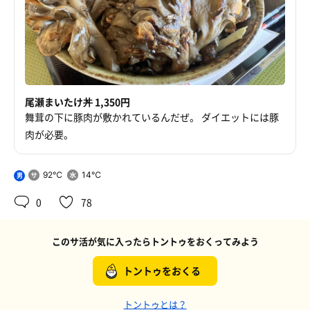
尾瀬まいたけ丼 1,350円
舞茸の下に豚肉が敷かれているんだぜ。 ダイエットには豚
肉が必要。
92℃
14℃
男
0
78
このサ活が気に入ったらトントゥをおくってみよう
トントゥをおくる
トントゥとは？