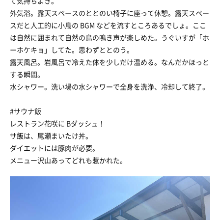
て気持ちよき。
外気浴。露天スペースのととのい椅子に座って休憩。露天スペー
スだと人工的に小鳥の BGM などを流すところあるでしょ。ここ
は自然に囲まれて自然の鳥の鳴き声が楽しめた。うぐいすが「ホ
ーホケキョ」してた。思わずととのう。
露天風呂。岩風呂で冷えた体を少しだけ温める。なんだかほっと
する瞬間。
水シャワー。洗い場の水シャワーで全身を洗浄、冷却して終了。
#サウナ飯
レストラン花咲に Bダッシュ！
サ飯は、尾瀬まいたけ丼。
ダイエットには豚肉が必要。
メニュー沢山あってどれも惹かれた。