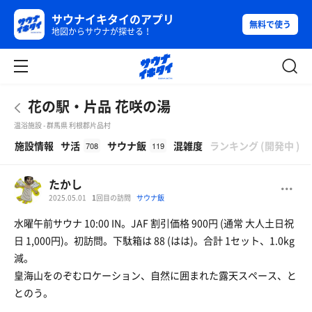
サウナイキタイのアプリ
無料で使う
地図からサウナが探せる！
花の駅・片品 花咲の湯
温浴施設 - 群馬県 利根郡片品村
β
施設情報
サ活
サウナ飯
混雑度
ランキング
(
開発中
)
708
119
たかし
2025.05.01
1
回目の訪問
サウナ飯
水曜午前サウナ 10:00 IN。JAF 割引価格 900円 (通常 大人土日祝
日 1,000円)。初訪問。下駄箱は 88 (はは)。合計 1セット、1.0kg
減。
皇海山をのぞむロケーション、自然に囲まれた露天スペース、と
とのう。