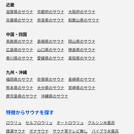
近畿
滋賀県のサウナ
京都府のサウナ
大阪府のサウナ
兵庫県のサウナ
奈良県のサウナ
和歌山県のサウナ
中国・四国
鳥取県のサウナ
島根県のサウナ
岡山県のサウナ
広島県のサウナ
山口県のサウナ
徳島県のサウナ
香川県のサウナ
愛媛県のサウナ
高知県のサウナ
九州・沖縄
福岡県のサウナ
佐賀県のサウナ
長崎県のサウナ
熊本県のサウナ
大分県のサウナ
宮崎県のサウナ
鹿児島県のサウナ
沖縄県のサウナ
特徴からサウナを探す
ロウリュ
セルフロウリュ
オートロウリュ
グルシン水風呂
銭湯サウナ
ボナサウナ
サウナ室テレビ無し
バイブラ水風呂