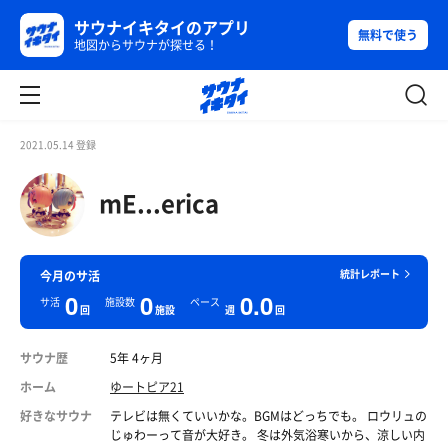
サウナイキタイのアプリ
無料で使う
地図からサウナが探せる！
2021.05.14 登録
mE...erica
統計レポート
今月のサ活
0
0
0.0
サ活
施設数
ペース
回
施設
週
回
サウナ歴
5年 4ヶ月
ホーム
ゆートピア21
好きなサウナ
テレビは無くていいかな。BGMはどっちでも。 ロウリュの
じゅわーって音が大好き。 冬は外気浴寒いから、涼しい内