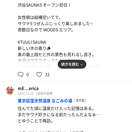
今年もいいサ活ができそうだー✨️
渋谷SAUNAS オープン初日！
女性側は結構空いてて、
サウナ5つぜんぶじっくり楽しめました✨️
奇数日なので WOODS エリア。
#TUULI SAUNA
新しい木の香り🪵
奥の最上段だと外の景色も見れるし良き。
今日はアウフグースなかったけど
続きを読む
ここでアウフ→深い水風呂は最高だろうな🤤
0
31
#TEETÄ SAUNA
ここめっちゃ好きだった！
mE...erica
狭さと暗さがちょうどよくて瞑想できる。
2022.12.22
1回目の訪問
で、目を開ければ窓から良い眺め。最高🫰
東京荻窪天然温泉 なごみの湯
[ 東京都 ]
住んでた頃に温泉だけ入った記憶はある。
#KELO SAUNA
まだサウナ好きになる前だったんだよなぁ…
ウィスキング無しなので、普通に利用。
とゆうことで再訪。
熱が 下→上→下 と流れるように設計されてるの
ロウリュした後にめっちゃ体感できた！