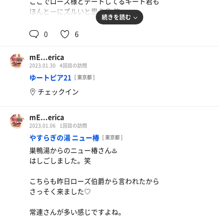
ここでローズ様とデートしてるキート君も
ほんとーにズルいと思う😠 笑
続きを読む
◾︎ボナサームサウナ
0
6
いい香りするし湿度もちょうどよくて
汗ダラダラの幸せ空間。
mE...erica
身体に優しいのほんとそれ！ってかんじ。
2023.01.30
4回目の訪問
ボナサームの後、すごいあまみでた✨️
ゆートピア21
[ 東京都 ]
チェックイン
◾︎テルマーレ改
セルフロウリュ最高。BGM最高。
最初に入ったときに｢サウナ好きすぎ｣流れて
mE...erica
うわぁぁぁ🥺 ってテンションぶち上がってたら
2023.01.06
1回目の訪問
続けて｢そなちね｣流れて無事昇天しました(笑)
やすらぎの湯 ニュー椿
[ 東京都 ]
あと、ロウリュした後の香りが最高すぎた！
巣鴨湯からのニュー椿さん♨️
はしごしました。笑
◾︎からからジールサウナ
ほんとにカラカラ熱々でした(笑)
こちらも昨日ローズ伯爵から言われたから
個人的に湿度高いほうが好きだから1セットのみ。
さっそく来ました♡
◾︎水風呂
常連さんが多い感じですよね。
プール泳げて大満足👏✨️