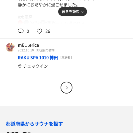
静かにおだやかに過ごせました。
続きを読む
#水風呂
92℃
20℃
20℃くらいなのでゆっくり浸かれる。
女
0
26
#休憩スペース
ととのい椅子が2つ。
mE...erica
タイミング良く、4セット全部座れました☺️
2022.10.10
33回目の訪問
RAKU SPA 1010 神田
[ 東京都 ]
女湯側もわたし的にはすごく好き🫰
チェックイン
都道府県からサウナを探す