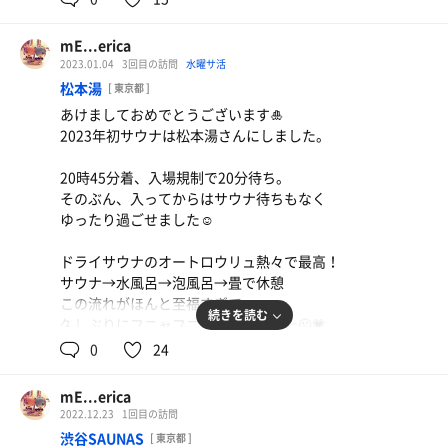
内気浴、なんですかこれ最高ですね。
mE...erica
風が気持ちよくていい匂いで
2023.01.04
3回目の訪問
水曜サ活
インフィニティーあるし、幸せすぎた🤤
松本湯
[ 東京都 ]
あけましておめでとうございます🎍
たぶん5セットくらいしました。
豚バラスタミナ(単品)
2023年初サウナは松本湯さんにしました。
あまみ出まくりの、ととのいまくりでした✨️
ボリューム満点でおいしかった！
20時45分着、入場規制で20分待ち。
巣鴨湯、最高。
そのぶん、入ってからはサウナ待ちもなく
ゆったり過ごせました☺️
ドライサウナのオートロウリュ熱々で最高！
サウナ→水風呂→泡風呂→畳で休憩
この流れがほんと至福すぎて
続きを読む
久しぶりにフニャフニャになりました🫠💗
0
24
あと松本湯さんのミストサウナ
足元あったかくて相変わらず最高だった✨️
mE...erica
2022.12.23
1回目の訪問
新年一発目、松本湯さんで正解だった！
渋谷SAUNAS
[ 東京都 ]