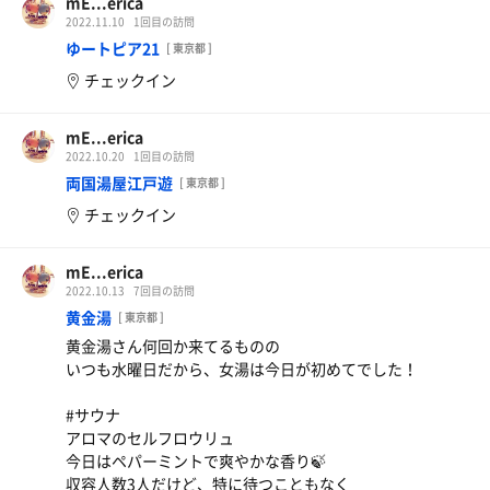
水風呂 MATALA
mE...erica
2022.11.10
1回目の訪問
寝ころべる水風呂。ダラーっとできる。
何セットかして水風呂慣れてきた頃に入ったら
ゆートピア21
[ 東京都 ]
寝ころべる素晴らしさを感じた。
チェックイン
サウナの遊園地って感じの施設でした。
mE...erica
次は偶数日、LAMPIエリアも行かなくては☺️
2022.10.20
1回目の訪問
両国湯屋江戸遊
[ 東京都 ]
チェックイン
mE...erica
2022.10.13
7回目の訪問
黄金湯
[ 東京都 ]
黄金湯さん何回か来てるものの
いつも水曜日だから、女湯は今日が初めてでした！
#サウナ
アロマのセルフロウリュ
今日はペパーミントで爽やかな香り🍃
収容人数3人だけど、特に待つこともなく