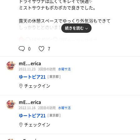
ドライサウナは広くてキレイで快適✨️
ここでウィスキング受けてみたい🤤
ミストサウナもポカポカで良きでした。
#VHITA SAUNA
露天の休憩スペースでゆっくり外気浴もできて
1番奥の寝れるスペースGET✨️
しっかりととのいました🤤
続きを読む
さらにタイミング良くオートロウリュ✨️
サウナハット深く被って真っ暗にして
52℃,85℃
18℃
女性フロアのラウンジがめっちゃ快適で
女
ヴィヒタの香りに包まれて感覚の世界へ。
ロッキングチェアでユラユラしてたら
0
7
なんだこれ幸せすぎるんだが😭😭😭
いつの間にか1時間以上経ってました(笑)
#HARMAA SAUNA
mE...erica
こんどはごはんも食べたいなー✨️
グレーのサウナ。
2022.11.23
3回目の訪問
水曜サ活
オーソドックスだから落ち着ける。
ゆートピア21
[ 東京都 ]
チェックイン
どのサウナ室も、背もたれが安心の115° 😂💗
のちほどサウナで で言ってたとおり
この背もたれは最高です。天才。
mE...erica
2022.11.16
2回目の訪問
水曜サ活
水風呂 SYVÄ
ゆートピア21
[ 東京都 ]
深い方の水風呂。こっちが好き！
チェックイン
がっつり潜ってそのまま外気浴。これ最高✨️