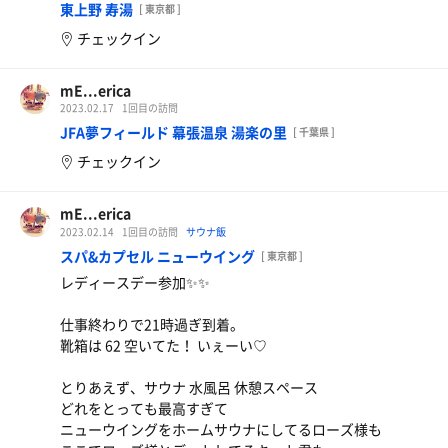
東上野 寿湯
[ 東京都 ]
チェックイン
mE...erica
2023.02.17
1回目の訪問
JFA夢フィールド 幕張温泉 湯楽の里
[ 千葉県 ]
チェックイン
mE...erica
2023.02.14
1回目の訪問
サウナ飯
スパ&カプセル ニューウイング
[ 東京都 ]
レディースデー参加✨️✨️
仕事終わりで21時過ぎ到着。
靴箱は 62 空いてた！ いぇーい♡
とりあえず、サウナ 水風呂 休憩スペース
どれをとっても最高すぎて
ニューウイングをホームサウナにしてるローズ様も