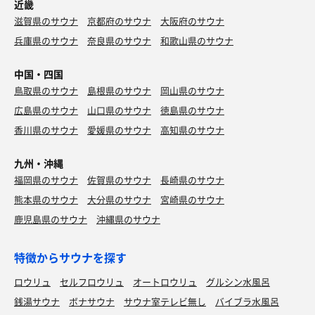
近畿
滋賀県のサウナ
京都府のサウナ
大阪府のサウナ
兵庫県のサウナ
奈良県のサウナ
和歌山県のサウナ
中国・四国
鳥取県のサウナ
島根県のサウナ
岡山県のサウナ
広島県のサウナ
山口県のサウナ
徳島県のサウナ
香川県のサウナ
愛媛県のサウナ
高知県のサウナ
九州・沖縄
福岡県のサウナ
佐賀県のサウナ
長崎県のサウナ
熊本県のサウナ
大分県のサウナ
宮崎県のサウナ
鹿児島県のサウナ
沖縄県のサウナ
特徴からサウナを探す
ロウリュ
セルフロウリュ
オートロウリュ
グルシン水風呂
銭湯サウナ
ボナサウナ
サウナ室テレビ無し
バイブラ水風呂