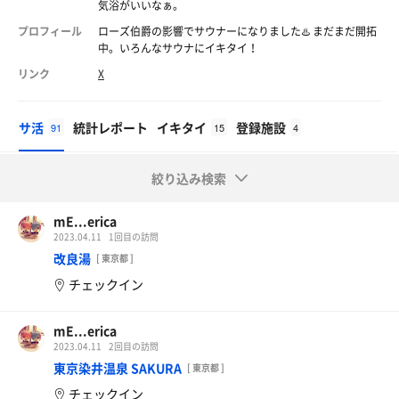
気浴がいいなぁ。
プロフィール
ローズ伯爵の影響でサウナーになりました♨️ まだまだ開拓
中。いろんなサウナにイキタイ！
リンク
X
サ活
統計レポート
イキタイ
登録施設
91
15
4
絞り込み検索
mE...erica
2023.04.11
1回目の訪問
改良湯
[ 東京都 ]
チェックイン
mE...erica
2023.04.11
2回目の訪問
東京染井温泉 SAKURA
[ 東京都 ]
チェックイン