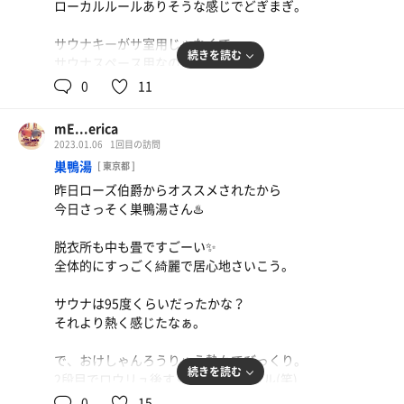
ローカルルールありそうな感じでどぎまぎ。
ミストMAXもちゃんと体験しました👏✨️
サウナキーがサ室用じゃなくて
サウナも水風呂も休憩も、待つことは全然なくて
続きを読む
サウナスペース用なのがおもしろい。
むしろマイペースに楽しめてよかった😊
0
11
遠赤外線サウナって久しぶりに入ったけど
いつものニューウイングってことで
体感そんなに熱くなくてじんわりじんわり…
アメニティとかも男性用のものが置いてあって
mE...erica
10分してもあっつい感じはしないけど
2023.01.06
1回目の訪問
これがニューウイングなのか！
内側から温まってるから
ここにローズ様が来てるのか！
巣鴨湯
[ 東京都 ]
水風呂気持ちいいし外気浴も寒くなくて幸せ☺️
ってことを感じられてすごく嬉しかった♡♡♡
昨日ローズ伯爵からオススメされたから
今日さっそく巣鴨湯さん♨️
女湯は奇数日がロッキーサウナだから
吉田さんとも少しお話できてうれしかった☺️💗
また今度は奇数日選んで来てみようと思います。
またレディースデー参加したいなぁー！
脱衣所も中も畳ですごーい✨️
全体的にすっごく綺麗で居心地さいこう。
サウナは95度くらいだったかな？
それより熱く感じたなぁ。
で、おけしゃんろうりゅう熱々でびっくり。
続きを読む
2段目でロウリュ後すぐ飛び出すレベル(笑)
あっつーい💦 からの水風呂が最高でした🫠💗
0
15