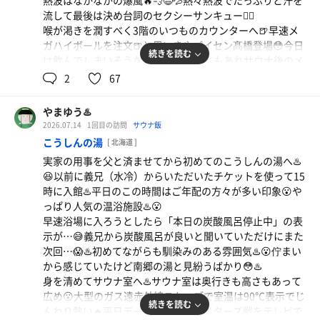
熱波はなかなかの爆風🔥💨😆💦熱々熱波でたっぷりと汗を
い❗️🍺😆仲間からサプライズのサウナハットのプレゼント
流して最後は決め台詞のセクシーサンキュー👍🏻
ももらって嬉しい🎁😆シメは二八そばで大満足❗️😋
喉が渇きを潤すべく3階のいつものカウンターへ🍺早速メ
ガハイボールを注文🍺と思いきやパイセン髙橋登場😳今日
たらこパスタ（S&B生風味たらこ）
続きを読む
は飲んでしまいそうな予感…😅何はともあれサウナ後のメ
たらこの程よい塩味が美味☺️✨休日湯の休日たらこを
ガハイボールはやっぱり美味しい🤤🍺
2
67
思い出す😌湯上がりのビールが染み渡る❗️🍺
そして19時はパイセン髙橋ロウリュ🔥案の定最上段の席に
座らされて爆熱🔥🔥😅💦本日のパイセンクイズは少し難解
やまゆう♨️
😅自分は最後の最後におかわり熱波🔥😆💦
アサヒ生ビールマルエフ
2026.07.14
1回目の訪問
サウナ飯
汗とともにお腹が空いて3階に戻って飲食🍚本日のサ飯は
こうしんの湯
[ 北海道 ]
ダイナマイトロウリュ麺とミニチキンカツ丼🍜🍚久方振り
実家の用事を父と済ませてから初めてのこうしんの湯へ♨️
のダイナマイトロウリュ麺はやっぱり美味❗️😋
😆以前に義兄（水冷）からいただいたチケットを使って15
お腹も満たされてリクライニングで少し休憩💺😌と思いき
時に入館♨️平日のこの時間はご年配の方々が多い印象😮や
や気がつけば21時近く🕘⭐️😳やす横とアンビ熱波を逃して
っぱり人気の温浴施設♨️😮
しまった…🤦
早速浴場に入ろうとしたら「本日の炭酸風呂停止中」の表
気を取り直して21時のロウリュへ…と思ったら目の前に見
示が…😅義兄から炭酸風呂が良いと聞いていただけにまた
覚えのあるシルエット…👤何とペロさん😂職場仲間と宴会
次回…😱♨️初めてながらも馴染みのある雰囲気♨️😮佇まい
コースだった模様🍻
から感じていたけど南郷の湯と見紛うばかり😳♨️
21時はナンテヒダイ柴野ロウリュ🔥やはり大人気の満員御
身を清めてサウナ室へ♨️サウナ室は奥行きも高さもあって
礼🈵柴野君の顔が引きつっている😂ヘロヘロになりながら
広め😮大型のガス遠赤外線ストーブで室温は90℃表示でじ
も熱々熱波🔥周りのガヤもあって盛り上がって終了❗️🔥😆
続きを読む
んわり熱い🔥平日デーゲームのファイターズ戦をテレビで
💦