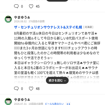
てハルビアへロウリュしたら団扇で熱波🪨🔥ファンとは違
うキレのある熱波🔥☺️💦そして心地良い汗☺️💦換気を挟ん
0
45
で最後はメトス側へロウリュ🪨🔥今度は強めの団扇使いで
下段でも熱々🔥換気を織り交ぜながらながらのテクニカル
やまゆう♨️
熱波で今日もいい汗🔥☺️💦
2026.08.02
376回目の訪問
本日の水風呂は7.6℃と16.6℃❄️😆今日も超冷で指の先まで
ザ・センチュリオンサウナレスト&ステイ札幌
[ 北海道 ]
痺れる水温❄️🥶
8月最初のサ活♨️休日の今日はセンチュリオンであサ活☀️
そして団扇でクールダウンタイム🆒🪑☺️✨ゆうちゃんの心
11時の入館♨️そして今日から新しい8代目パスポート使用
地よい風でリラックス☺️✨
開始❗️♨️😆館内に入ると早速ヤマクーさんやぺぺ君にご挨拶
今日も1時間程のサ活でさっぱり満足♨️☺️✨ここ最近は夕方
🙇🏻‍♂️また3ヶ月お世話になります❗️🙇🏻‍♂️チェックアウトの時
以降の外気温が涼しくて気持ちが良い☺️✨後はいつもの串
間もひと段落したのかこの時間帯の利用者は少なめなので
鳥で今日も乾杯🍺😆
ゆっくりサ活できそう☺️✨
本日はギャラクシーロウリュ無しのソロサ活🔥サウナ室に
入ると本日も2基のコラボヒーターがお出迎え🔥🔥サウナ
室の室温も軽く100℃を超えて熱々🔥寝覚めのサウナは感
覚が研ぎ澄まされてさらに熱く感じる🔥😳最初はメトス前
続きを読む
に着座🔥入ってすぐに目覚ましオートロウリュ発動で今日
もクレイジーな熱さ🔥😱💦5分も経たずして大量発汗😱💦
0
48
本日の水風呂は7.3℃と16.5℃❄️交感神経が一気に働いて目
覚めのグルシン❄️
やまゆう♨️
露天風呂スペースのインフィニティチェアで整い🪑☺️さん
2026.07.31
10回目の訪問
ビールも飲みたい
＋1