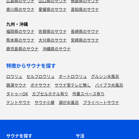
広島県のサウナ
山口県のサウナ
徳島県のサウナ
香川県のサウナ
愛媛県のサウナ
高知県のサウナ
九州・沖縄
福岡県のサウナ
佐賀県のサウナ
長崎県のサウナ
熊本県のサウナ
大分県のサウナ
宮崎県のサウナ
鹿児島県のサウナ
沖縄県のサウナ
もりそば（大盛）
特徴からサウナを探す
見た目がインパクト大❗️暑い日は冷たいもりそばが美味
しい😋スルスルお腹に入ってあっという間に完食❗️😋
ロウリュ
セルフロウリュ
オートロウリュ
グルシン水風呂
焼鳥（アスパラベーコン・トマトベーコン・鳥塩）
銭湯サウナ
ボナサウナ
サウナ室テレビ無し
バイブラ水風呂
バライティー豊富なあぶりやの美味しい焼鳥をキンキ
タトゥーOK
カプセルホテル有り
作業スペース有り
ンに冷えたメガハイボールで流し込む🍺☺️
テントサウナ
サウナ小屋
湖が水風呂
プライベートサウナ
メガ角ハイボール（飲み放題）
サウナを探す
サ活