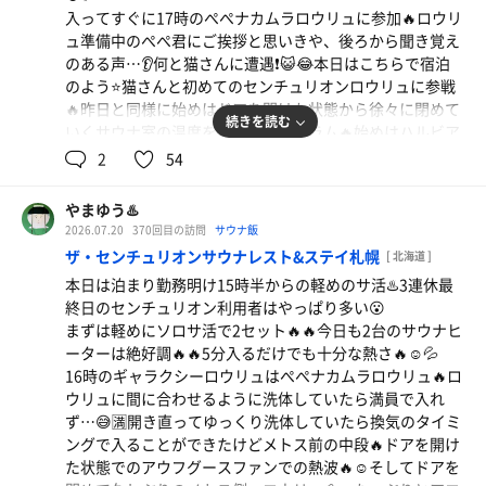
ら両方のサウナヒーターへロウリュ🪨🔥🪨🔥ここからキン
に貯まったポイントで招待券もゲット❗️😆
入ってすぐに17時のぺぺナカムラロウリュに参加🔥ロウリ
グカズの本領発揮❗️🔥団扇で仰ぎながらのブロアー二刀流
ニコーデーは楽しい〜♨️😆また来月楽しもう☺️♨️
ュ準備中のぺぺ君にご挨拶と思いきや、後ろから聞き覚え
で激熱状態🔥😱💦退出者もちらほら😳余裕をかまして下段
のある声…👂何と猫さんに遭遇❗️😺😂本日はこちらで宿泊
から中段に移動したけど唸る熱さで悶絶🔥😱💦最後はブロ
のよう⭐️猫さんと初めてのセンチュリオンロウリュに参戦
アーを振り回して1234センチュリオンの掛け声でフィニッ
🔥昨日と同様に始めはドアを開けた状態から徐々に閉めて
シュ❗️🔥今日もキングカズ大暴れ🔥👑そして整い椅子でキ
続きを読む
いくサウナ室の温度を楽しむプログラム🔥始めはハルビア
ングカズからのクールファンサービス🈂️🆒☺️✨🪭心地よい
へロウリュ🪨🔥今日もサウナヒーターの調子が良くてロウ
2
54
風で昇天☺️✨
リュ音がいい🪨🔥☺️💦これだけでも十分だけどさらにメト
本日も1時間半のサ活♨️2人の激熱熱波でスッキリリフレッ
ス側へロウリュすると熱々🪨🔥アウフグースファンで熱々
シュ🔥😆💦昼サ活は最高☺️☀️♨️
やまゆう♨️
の蒸気が掻き回されて発汗🔥☺️💦最後はハルビアとメトス
2026.07.20
370回目の訪問
サウナ飯
ダブルロウリュ🪨🪨🔥🔥猫さん思わず退出😺💨室内が激熱
ザ・センチュリオンサウナレスト&ステイ札幌
[ 北海道 ]
になったところでブロアー全開❗️🔥本日もアディショナル
本日は泊まり勤務明け15時半からの軽めのサ活♨️3連休最
タイム付き🔥⏰残った参加者に個別ブロアー🔥🙌🏻昨日に
終日のセンチュリオン利用者はやっぱり多い😮
引き続きぺぺ君熱々熱波に酔いしれる🔥☺️💦
まずは軽めにソロサ活で2セット🔥🔥今日も2台のサウナヒ
今日の水風呂は7.3℃と15.9℃❄️☺️今日も極寒❄️
ーターは絶好調🔥🔥5分入るだけでも十分な熱さ🔥☺️💦
クールダウンに脱衣場の扇風機前でぺぺ君そして猫さんと
16時のギャラクシーロウリュはぺぺナカムラロウリュ🔥ロ
ニコーリフレの話に花が咲いて気がつけば30分以上話し込
ウリュに間に合わせるように洗体していたら満員で入れ
んでしまった😂
ず…😅🈵開き直ってゆっくり洗体していたら換気のタイミ
18時はぴょんぴょんロウリュに参戦🔥🐇前半は白樺のアロ
ングで入ることができたけどメトス前の中段🔥ドアを開け
マをロウリュ🪨🔥🌲☺️ロウリュ音だけでも癒される🪨🔥☺️
た状態でのアウフグースファンでの熱波🔥☺️そしてドアを
本日は団扇での熱波🔥柔らかな団扇使いは最高🔥☺️💦給水