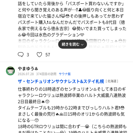
話をしていたら背後から「パスポート買わないんですか」
露天風呂からの川のせせらぎと新緑に癒されながらインフ
と何やら聞き覚えのある声が…⁉️👤😳振り向くと何と本日
ィニティチェアで整い☺️✨思わずうとうと…😴
宿泊で来ていた猫さん❗️😺😳その後押しもあってか思わず
鹿の湯の温泉はさっぱりしていて好きな泉質♨️仏の湯♨️傷
パスポート購入❗️♨️なんだかんだでパスポートも8代目（徳
の湯♨️熱の湯♨️様々な温度の温泉で日頃の疲れを癒す♨️☺️
永家で例えるなら徳永吉宗）😂勢いでまた買ってしまった
自分の好みは傷の湯♨️🦌
♨️😂今回は水色のグラデーション🩵
17時はロウリュ&熱波サービス🈂️🔥本日の担当はフジモト
本日のギャラクシーロウリュ19時は合田剛ロウリュ🔥😎お
さん♨️まずはコカコーラコラボで綾鷹のロウリュ🔥🍵そし
続きを読む
馴染みのドラえもんソングに合わせて熱波🪨🔥最初はドア
てアウフグースファンで熱波🔥☺️熱さと共にお茶の香りが
を開けてハルビアメインのロウリュ🪨🔥最初はアウフグー
3
57
心地よい🍵☺️そして次はニセコグレイシアマウンテン
スファンの熱波🔥🪭☺️日に日にファン使いが上達している
⛰️（森林の香り）をロウリュ🔥こちらはハッカや白樺のス
ように感じる😎後半は団扇で熱波🔥ドアを開けながらでも
ッキリとした香り🌲☺️そしてここでマキタのブロアー
やまゆう♨️
じっくり熱い🔥☺️💦そしてドアを締め切ってハルビアとメ
（小）×2台登場❗️🔥🔥😳2台の小型ブロアー稼働で熱々🔥
2026.07.28
374回目の訪問
サウナ飯
トスに同時にロウリュしてガッツリ熱くなったところで参
☺️💦最後は個別ブロアー🔥小型ながらもなかなか熱い❗️🔥
ザ・センチュリオンサウナレスト&ステイ札幌
[ 北海道 ]
加者の投票で選ばれた団扇で熱波🔥🔥今日は特に力強い団
😱
仕事終わりの18時過ぎのセンチュリオン♨️そして本日のギ
扇捌きで熱々❗️🔥😱💦調子に乗って下段から中段に移動し
その後は20分間隔のオートロウリュに合わせてサウナ🔥→
ャラクシーロウリュは熱波師卒業のハルト大威震八連熱波
て爆汗😅💦そしてさらにロウリュ後はブロアー❗️🔥ブロア
水風呂❄️→外気浴✨→温泉♨️のローテーション🔁18時近く
2日目最終日🔥🥺
ーの風量を徐々に上げていくと退出者続出の熱々状態🔥最
には宿泊者が多くなってきたけどすぐに収まってサウナ室
タイムテーブルも19時から22時までびっしりハルト君❗️😳
上段の猫さんも悶絶するほど熱々❗️🔥火傷級の熱さに今日
も自分1人の時も😌外気も日が傾くにつれて涼しくなって
まさしく最後の荒行🔥🙏🏻15時のオリ1からの熱波師も気
もやられた🔥🔥😱💦
気持ちいい☺️✨3時間で合計9セット🔥♨️絞り切って終了❗️😆
になる…🥺
本日の水風呂の水温は7.3℃と16.4℃❄️熱々状態から水風呂
湯上がりスペースの無料ドリンクが染み渡る☺️久しぶりの
18時のGTRロウリュは間に合わず…😭（こちらの熱波師も
に飛び込むとまさにオアシス❄️😆💦
鹿の湯♨️🦌いつかは泊まってゆっくりしたい♨️☺️
まだ受けたことない…😭）19時のハルト大威震八連熱波初