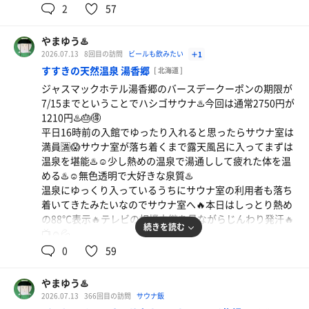
見ながら汗を流す🔥☺️💦⚾️📺
2
57
その後は再度3階でペロさんと職場の仲間の方と乾杯🍻話
水風呂は少し高めの約17℃ジャグジータイプ❄️コレはずっ
が盛り上がってもう退出の時間⏰😳ニコーデーの再会を願
と入っていられる❄️☺️サウナ室入口横には水シャワーもあ
って先に退出💨
やまゆう♨️
るけどコッチの方がキンキン🚿❄️😳
本日は5時間コースフルでリフレを堪能♨️😆リフレは時間
2026.07.13
8回目の訪問
ビールも飲みたい
＋1
露天風呂横スペースで外気浴☺️☀️本日の外気温は夏日なの
がなんぼあっても足りないくらい楽しい♨️😂
すすきの天然温泉 湯香郷
[ 北海道 ]
で25℃超え☀️日頃の疲れを整い椅子で癒す☺️🪑
ジャスマックホテル湯香郷のバースデークーポンの期限が
露天風呂の炭酸風呂は温度の異なる浴槽が2つ♨️室内にも
7/15までということでハシゴサウナ♨️今回は通常2750円が
Re：ソーセージ
２つでバリエーション豊富♨️☺️炭酸風呂が入られなかった
1210円♨️🎂🉐
今日はいつもの串鳥でソーセージを肴にハイボール🍺
のが残念😱💨くやしい…😱
平日16時前の入館でゆったり入れると思ったらサウナ室は
約1時間半のサ活で6セット🔥久しぶりの銭湯風呂を堪能♨️
☺️ソーセージのパリパリ感がたまらない❗️😋
満員🈵😱サウナ室が落ち着くまで露天風呂に入ってまずは
☺️湯上がりは瓶牛乳が美味しい🥛😆次回は炭酸風呂の日に
温泉を堪能♨️☺️少し熱めの温泉で湯通しして疲れた体を温
行きたい♨️😎
角ハイボール
める♨️☺️無色透明で大好きな泉質♨️
温泉にゆっくり入っているうちにサウナ室の利用者も落ち
着いてきたみたいなのでサウナ室へ🔥本日はしっとり熱め
の88℃表示🔥テレビの相撲中継を見ながらじんわり発汗🔥
続きを読む
📺☺️💦
本日の水風呂の水温はキリッと冷たい約15℃❄️ちょうどい
0
59
い水温で気持ちいい❄️☺️本日は合計5セットサウナと水風
呂で温冷🔥❄️☺️💦
やまゆう♨️
汗を流したら喉が乾いたので4階で飲食タイム😋🍺今日も
2026.07.13
366回目の訪問
サウナ飯
90分スタンダード飲み放題🍺最初の一杯目はパーフェクト