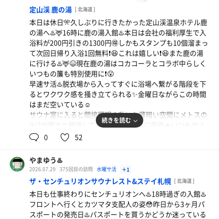
さんと太陽の光が差し込んで心地よい風が吹き抜ける☺️✨
定山渓 鹿の湯
[ 北海道 ]
まだ1セット目なのに体中はもうあまみでいっぱい❗️😳
本日は休日🎌久しぶりに行きたかった定山渓温泉ホテル鹿
15分に1回のオートロウリュの時間に合わせて座る場所を
の湯へ♨️🦌16時に鹿の湯入館♨️本日は会社の福利厚生で入
変えながら合計6セット🔥朝から良い汗をかいて絞りきる
浴料が200円引きの1300円🉐しかもスタンプも10個溜まっ
🔥☺️💦久しぶりのあサ活は気持ちが良い☀️☺️
て次回日帰り入浴1回無料❗️😆これは嬉しい❗️😆また鹿の湯
限定37枚の3ヶ月パスポートも完売御礼のよう㊗️これから
に行ける♨️🦌😆現在鹿の湯はコカコーラとコラボ中らしく
また3ヶ月間センチュリオンライフを楽しみたい☺️8月もゲ
いつもの簾も特別使用に❗️😮
ストロウリュもありイベント尽くしなので機会があればぜ
早速サ活♨️脱衣場から入ってすぐに浴場へ繋がる階段を下
ひ楽しみたい❗️♨️😆
るとワクワク感を掻き立てられる✨金曜日ながらこの時間
はまだ空いている☺️
日帰り入浴3ヶ月パスポート（5月〜7月・7代目）使用実績
サウナ室に入ると間接照明の効いた薄暗い空間にメトスの
♨️
続きを読む
iki2が堂々と鎮座している光景はまさに芸術🔥いつものよ
5月:16回（25400円分）
うに室内にはサ道のBGMで落ち着いた空間😌✨入るとちょ
0
52
6月:11回（17100円分）
うど20分に1度のオートロウリュの時間💦🪨🔥暗闇にメト
7月:17回（28400円分）
スのサウナヒーターが照らされて名物のロングオートロウ
合計:44回（70900円分、🉐33900円）😆
やまゆう♨️
リュ🔥一気に室内は熱々で爆汗😱💦センチュリオンのikiで
2026.07.29
375回目の訪問
水曜サ活
＋1
慣れているはずだけどこちらのiki2はハイスペックで強力
ザ・センチュリオンサウナレスト&ステイ札幌
[ 北海道 ]
🔥🔥
本日も仕事終わりにセンチュリオンへ♨️18時過ぎの入館♨️
本日の水風呂は痺れ水約9℃と癒し水約18℃❄️深さのある
フロントへ行くとカツマタ支配人の姿😳昨日から3ヶ月パ
痺れ水へ全身をドボン❄️💨上から落ちてくる水もキンキン
スポートの発売日♨️パスポートを買うかどうか迷っている
❄️超気持ちいい❄️😆