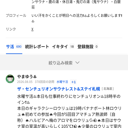
ンサウナ・鹿の湯・休日湯・鬼灯の湯（鬼サウナ）・白銀
荘
プロフィール
いい汗をかくことが明日への活力❗️♨️よろしくお願いします❗️
♨️
リンク
X
サ活
統計レポート
イキタイ
登録施設
690
18
0
絞り込み検索
やまゆう♨️
2026.08.05
378回目の訪問
水曜サ活
＋1
ザ・センチュリオンサウナレスト&ステイ札幌
[ 北海道 ]
水曜サ活♨️本日も仕事終わりにセンチュリオン♨️18時半の
イン❗️♨️
本日のギャラクシーロウリュは19時バナナボート林ロウリ
ュ🔥初めての参加🔥今回が5回目アマチュア熱波師（自
称）🔥ハルビアへ梅のアロマをロウリュ💦🪨🔥本日はサウ
ナ室の室温が高いらしく105℃❗️🪨🔥少量のロウリュで室内