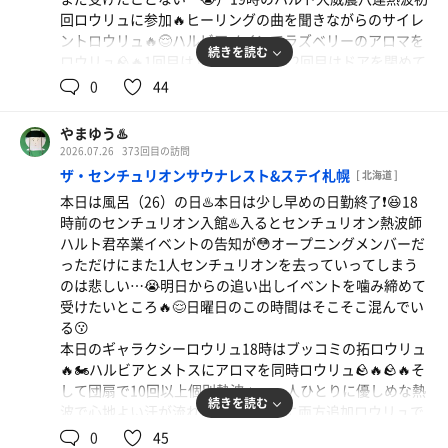
整い椅子に完全に身を委ねてリラックス状態🪑☺️✨腕のあ
回ロウリュに参加🔥ヒーリングの曲を聞きながらのサイレ
まみも真っ赤❗️😳
ントロウリュ🔥😌ハルビアメインでラズベリーのアロマを
1時間程のサ活でバッチリ整ったら本日は猫さんといつも
続きを読む
ロウリュ🪨🔥1回目はドアを開けて、2回目はドアを閉めて
の串鳥で一緒に乾杯🍻活きた角ハイボールを2人で堪能🍺
アウフグースファンで優しめの熱波🔥☺️温度の変化を楽し
0
44
😆サウナトークで楽しい時間😆🍻
みながら発汗🔥☺️💦一人ひとりに個別熱波🔥ハルト君最後
何はともあれ3ヶ月パスポートを再度購入したのでセンチ
の熱波を噛み締めながら全身で受け止める🔥☺️💦3回目は
ュリオンを満喫したい❗️♨️😆💦
やまゆう♨️
ハルビアアロマボウル（タマオ）にロウリュして連続的な
2026.07.26
373回目の訪問
熱を発生🪨🔥そこから団扇に持ち替えて少々強めに仰いだ
ザ・センチュリオンサウナレスト&ステイ札幌
[ 北海道 ]
ら汗が吹き出る🔥☺️💦少々換気してから最後はハルビアへ
本日は風呂（26）の日♨️本日は少し早めの日勤終了❗️😆18
ロウリュ🔥🔥サウナ室の温度も上がったところでトドメの
時前のセンチュリオン入館♨️入るとセンチュリオン熱波師
団扇🔥室内も激熱になりたっぷり汗をかいて最後のハルト
ハルト君卒業イベントの告知が😳オープニングメンバーだ
ロウリュを悔いなく終了❗️🔥😆💦
っただけにまた1人センチュリオンを去っていってしまう
本日の水風呂は7.6℃と16℃表示❄️熱った体が一気に冷却❄️
焼鳥（鳥おび山わさび・豚キムチ巻き）
のは悲しい…😭明日からの追い出しイベントを噛み締めて
☺️
今日も湯上がりのハイボールが美味しい❗️🍺😆美味しい
受けたいところ🔥😌日曜日のこの時間はそこそこ混んでい
整い椅子にもたれ掛かってリラックス🪑ハルト熱波からの
る😗
焼鳥でハイボールがさらに進む❗️🍺😆
最高の整い☺️✨
本日のギャラクシーロウリュ18時はブッコミの拓ロウリュ
1時間程の短時間サ活♨️☺️✨オープニングから今まで心地よ
焼鳥（激辛青南蛮つくね・手羽先）
🔥🏍️ハルビアとメトスにアロマを同時ロウリュ🪨🔥🪨🔥そ
い熱波を提供してくれたハルト君に感謝✨また新たな地で
角ハイボール
良きサウナの後に飲むハイボールはこの上ない美味し
して団扇で10回以上個別熱波🔥☺️一人ひとりに優しめな熱
のご活躍を期待して✨😌
続きを読む
さ❗️🍺ジューシーな焼鳥で飲み物も進む❗️😋🍺
波で心地よい汗が流れる🔥☺️💦さらに両方追加ロウリュで
今日から3ヶ月パスポートの発売日❗️♨️購入するかまだ迷い
再度10回以上個別熱波🔥☺️💦追加ロウリュで室温も上がっ
0
45
中🥺