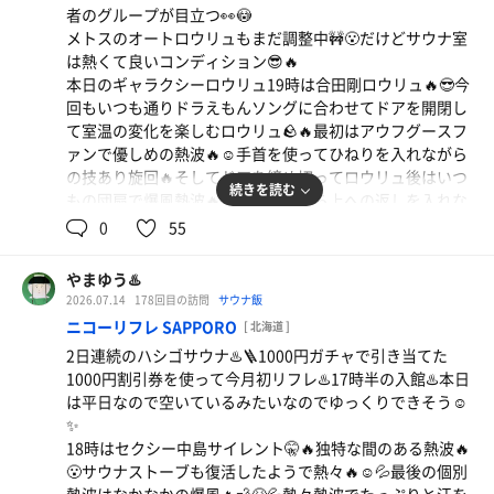
者のグループが目立つ👀😳
風に包まれて昇天🪑☺️✨
メトスのオートロウリュもまだ調整中🚧😮だけどサウナ室
最後は熱めのぽんさくの湯で体を温めて疲れた体を癒す♨️
は熱くて良いコンディション😎🔥
❤️‍🩹☺️
本日のギャラクシーロウリュ19時は合田剛ロウリュ🔥😎今
軽めの1時間サウナで今日もリフレッシュ✨昼間暑かった
回もいつも通りドラえもんソングに合わせてドアを開閉し
外気も少し落ち着いて夜風が気持ちがいい☺️✨
て室温の変化を楽しむロウリュ🪨🔥最初はアウフグースフ
ァンで優しめの熱波🔥☺️手首を使ってひねりを入れながら
の技あり旋回🔥そしてドアを締め切ってロウリュ後はいつ
続きを読む
もの団扇で爆風熱波🔥🔥今日も下から上への返しを入れな
がら風切音が響き渡る💨🔥正面で受けたら爆熱❗️🔥😱💦大
0
55
振り団扇で爆熱🔥🔥☺️💦そしてブロアー登場❗️🔥天井に溜
まった蒸気の熱をブロアーをオンして対流🔥🔥いいだけ熱
やまゆう♨️
くなって終わったと思ったらアディショナルタイムで追加
2026.07.14
178回目の訪問
サウナ飯
ロウリュ🔥最後に近距離からの個別ブロアーで火傷級🔥😱
ニコーリフレ SAPPORO
[ 北海道 ]
💦メトスのヒーターが調整中とはいえ合田熱波熱々🔥🔥
2日連続のハシゴサウナ♨️🪜1000円ガチャで引き当てた
いいだけ汗を流したら水風呂へ入水❄️本日の水風呂の水温
1000円割引券を使って今月初リフレ♨️17時半の入館♨️本日
は7.2℃＆16.1℃❄️暑い日には冷たい水風呂が最高すぎる❄️
は平日なので空いているみたいなのでゆっくりできそう☺️
😆💦
✨
整い椅子に座ったら完全に脱力☺️リラックス状態🪑😌✨
18時はセクシー中島サイレント🤫🔥独特な間のある熱波🔥
1時間程のサ活でバッチリ整ったらいつものあぶりやで焼
😮サウナストーブも復活したようで熱々🔥☺️💦最後の個別
鳥を肴に乾杯🍻キンキンに冷えたメガハイボールが美味し