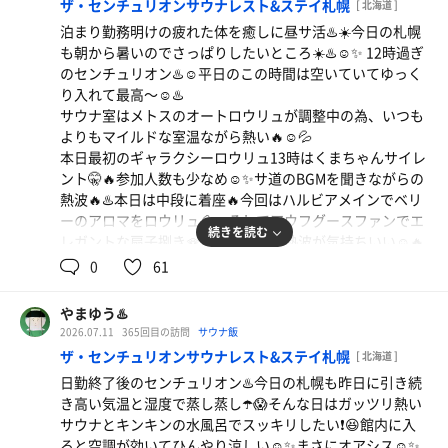
ザ・センチュリオンサウナレスト&ステイ札幌
[ 北海道 ]
クラシック🍺キンキンに冷えたきめ細やかな泡の生ビール
泊まり勤務明けの疲れた体を癒しに昼サ活♨️☀️今日の札幌
🍺これは美味しい🍺☺️いつものメガハイボールも炭酸が効
も朝から暑いのでさっぱりしたいところ☀️♨️☺️✨ 12時過ぎ
いて美味しい🍺☺️合計4杯飲んでお得に酔いしれる🍺🍺🍺
のセンチュリオン♨️☺️平日のこの時間は空いていてゆっく
🍺☺️
り入れて最高〜☺️♨️
たくさん飲んだら飲食スペース横のリクライニングチェア
サウナ室はメトスのオートロウリュが調整中の為、いつも
で休憩💺😌一気に眠気が来て夢の中…😴
よりもマイルドな室温ながら熱い🔥☺️💦
気がつけば20時近く🕗⭐️最後に熱い温泉で冷えた体を温め
本日最初のギャラクシーロウリュ13時はくまちゃんサイレ
て本日は終了♨️
ント🤫🔥参加人数も少なめ☺️✨サ道のBGMを聞きながらの
今回も湯香郷のお得なクーポンで満喫♨️🉐湯香郷は最高♨️
熱波🔥♨️本日は中段に着座🔥今回はハルビアメインでベリ
☺️✨
ーのアロマをロウリュ🪨🔥そしてアウフグースファンでエ
続きを読む
焼鳥（鳥おび山わさび・豚キムチ巻き）
レガントな扇子捌き🪭🔥☺️柔らかな熱波が気持ちいい☺️🔥
今日は混雑を避けてサウナ前飯🍚鳥おび山わさび・豚
2回目、3回目と更なるロウリュでどんどん熱くなる🔥最後
0
61
キムチ巻きが復活❗️久しぶりの味にハイボールが進む❗️🍺
は個別熱波🔥団扇で7回1•2•3•4センチュリオン❗️🙌🏻🔥昼サ
ウナでしか受けられないくまちゃん熱波は最高🔥😆
やまゆう♨️
本日の水風呂は7℃と15.3℃❄️利用者の少ない朝早めの水
角ハイボール
2026.07.11
365回目の訪問
サウナ飯
風呂は冷えていて身が締まる❄️整い椅子でくまちゃんから
ザ・センチュリオンサウナレスト&ステイ札幌
[ 北海道 ]
焼鳥（豚キムチ巻き・青南蛮つくね・ささみ梅）＆ハ
クールファンサービス🆒🪭🪑気持ち良すぎてとろけそう☺️
イボール
日勤終了後のセンチュリオン♨️今日の札幌も昨日に引き続
✨
き高い気温と湿度で蒸し蒸し☂️😱そんな日はガッツリ熱い
サウナと散髪でスッキリしたら今日も串鳥の美味しい
1時間半程を流して昼サ活終了♨️☺️お腹が空いたので昼サ
サウナとキンキンの水風呂でスッキリしたい❗️😆館内に入
焼鳥とハイボールで😆🍺
飯🍚☀️本日は大番のもりそば（大盛）❗️😋暑いのでスルス
ると空調が効いてひんやり涼しい☺️✨まさにオアシス☺️✨