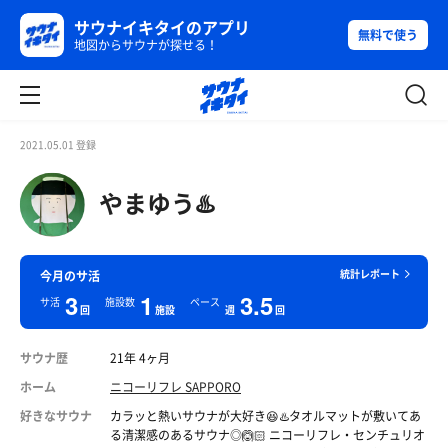
サウナイキタイのアプリ
無料で使う
地図からサウナが探せる！
2021.05.01 登録
やまゆう♨️
統計レポート
今月のサ活
3
1
3.5
サ活
施設数
ペース
回
施設
週
回
サウナ歴
21年 4ヶ月
ホーム
ニコーリフレ SAPPORO
好きなサウナ
カラッと熱いサウナが大好き😆♨️タオルマットが敷いてあ
る清潔感のあるサウナ◎🙆🏻 ニコーリフレ・センチュリオ