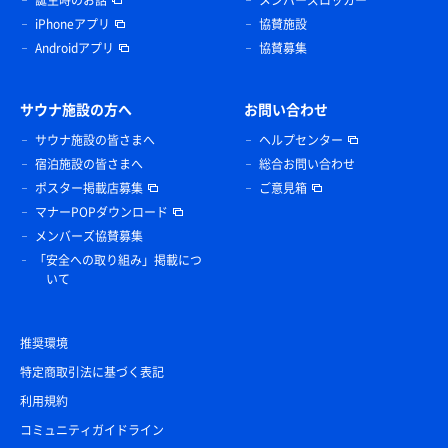
誕生時のお話
メンバーズロッカー
シーで美味しい🐔😋相棒のハイボールが進む❗️🍺😋
iPhoneアプリ
協賛施設
Androidアプリ
協賛募集
角ハイボール
サウナ施設の方へ
お問い合わせ
サウナ施設の皆さまへ
ヘルプセンター
宿泊施設の皆さまへ
総合お問い合わせ
ポスター掲載店募集
ご意見箱
マナーPOPダウンロード
メンバーズ協賛募集
「安全への取り組み」掲載につ
いて
サッポロクラシック生（飲み放題）
湯香郷のクラシックは特別なパーフェクトクラシック
🍺キンキンに冷えたクリーミーな泡の生ビールが美味
推奨環境
🍺☺️
特定商取引法に基づく表記
利用規約
コミュニティガイドライン