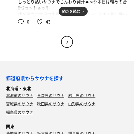
しっとり熱いサウナでじんわり発汗🔥☺️💦本日は軽めの合
ブ🌿・スパイスハーブ🌿の5種類の植物で香りを楽しむ☺️
計2セット🔥☺️💦
途中換気を挟みながらゆっくり発汗☺️💦選りすぐりの植物
続きを読む
体を冷やす本日の水風呂の水温は約14〜15℃❄️☺️蒸し暑い
の香りに癒される☺️✨☘️タオルによるアウフグースやアウ
日にはこのくらいの水温がちょうどいい😆❄️
0
43
フグースファンで熱や香りがサウナ室全体に広がる🔥☺️🌿
そして露天風呂横のスペースで整う☺️✨🆒
20分のロングラン熱波だったけどあっという間に終了☺️久
露天風呂は誰も入っていなくて独り占め状態♨️☺️少し熱め
しぶりのプロ熱波を存分に堪能🔥☺️
の温泉に入って体を温めると湯上がりの涼しさも一段とア
熱波を楽しんだらあとはお楽しみの飲食タイム🍺今日もい
ップ☺️♨️
つもの串鳥ハイボールで乾杯🍺😆
汗を流したら喉が乾いたので4階で飲食タイム😋🍺今日も
90分飲み放題🍺しかもバースデークーポン利用で通常
2200円が何と1650円でこちらもお得❗️🍺🥳🉐 最初の一杯目
はメガハイボール🍺キンキンで美味しい🍺😆本日のサ飯は
広東麺🍜湯香郷に行くと無性にあんかけが食べたくなる🍜
都道府県からサウナを探す
😋もちろん安定の美味しさ❗️🍜😆ラストオーダーが21時半
北海道・東北
までで実質1時間の飲み放題ながらたっぷりと喉を潤して
北海道のサウナ
青森県のサウナ
岩手県のサウナ
大満足❗️😆🍺🍜
今日は短時間のサ活ながらお得なクーポンで湯香郷を大満
宮城県のサウナ
秋田県のサウナ
山形県のサウナ
喫☺️♨️🉐
福島県のサウナ
関東
茨城県のサウナ
栃木県のサウナ
群馬県のサウナ