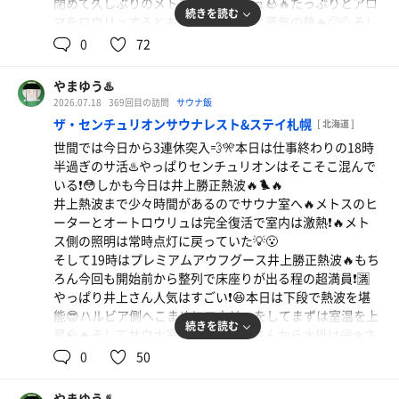
閉めて久しぶりのメトス側へロウリュ🪨🔥たっぷりとアロ
タイムを挟んで後半はローズのアロマをロウリュ🪨🔥🌹☺️
続きを読む
マをロウリュするともの凄い蒸発音と蒸気の熱🔥😮💦そし
団扇使いがどんどん激しくなって熱々🔥🔥汗が止まらない
てアウフグースファンで熱々🔥☺️💦さらににハルビアとメ
0
72
🔥😆💦最後は参加者全員へ個別熱波🔥全員で1234センチュ
トスダブルロウリュ🪨🪨🔥🔥退出者が出るほど熱々になっ
リオンコール🔥🙌🏻😆本日の参加者は元気で盛り上がる❗️
たところでタオルでアウフグースからのブロアーで火炙り
🔥😆💦さらに残った参加者にエクストラ熱波❗️🔥再度1234
やまゆう♨️
焼鳥（砂肝・激辛南蛮つくね）
🔥😆💦本日はアディショナルタイム付き🔥⏰残った参加者
センチュリオンコールで大量発汗🔥🙌🏻😆💦ロウリュ終了
2026.07.18
369回目の訪問
サウナ飯
砂肝の歯応えとつくねの激辛がクセになる😆美味しい
に個別ブロアー🔥今回のぺぺ君熱波も様々な熱波スタイル
後はぴょんぴょん君からの団扇サービス🈂️☺️柔らかな団扇
ザ・センチュリオンサウナレスト&ステイ札幌
[ 北海道 ]
で暴れまくっていい汗かいた🔥😆💦
焼鳥を食べながらハイボールで乾杯❗️🍻
の冷風で今日も小宇宙を見る🪑☺️✨⭐️
世間では今日から3連休突入💨🎌本日は仕事終わりの18時
今日の水風呂は7.6℃と15.9℃❄️☺️
今日も良き熱波と水風呂で最高に整った❗️😆🔥❄️
半過ぎのサ活♨️やっぱりセンチュリオンはそこそこ混んで
ゆっくりしたかったけど予約していた散髪の時間が迫って
角ハイボール
いる❗️😳しかも今日は井上勝正熱波🔥🐦‍🔥
いたので1時間未満のサ活で終了❗️💈本日で井上熱波は終了
井上熱波まで少々時間があるのでサウナ室へ🔥メトスのヒ
だけどまた続々とイベントがありそうなので機会があれば
ーターとオートロウリュは完全復活で室内は激熱❗️🔥メト
是非参加したい😆🔥
ス側の照明は常時点灯に戻っていた💡😮
そして19時はプレミアムアウフグース井上勝正熱波🔥もち
ろん今回も開始前から整列で床座りが出る程の超満員❗️🈵
やっぱり井上さん人気はすごい❗️😆本日は下段で熱波を堪
能😎ハルビア側へこまめにロウリュをしてまずは室温を上
続きを読む
昇🪨🔥そしてサウナ室から出て井上さんから水掛け😆❄️さ
らに追加ロウリュして大きなタオルで豪快熱波🔥😆そして
0
50
またサウナ室から出て水掛け❄️換気がてらサウナ室のドア
を開けてメトス側へたっぷり6杯ロウリュして古い空気を
やまゆう♨️