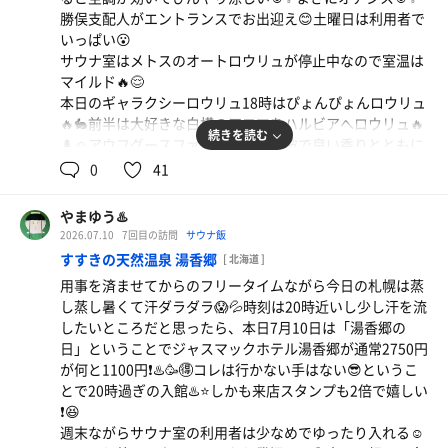
ルいける😋もりそばに舌鼓を打っていたら隣で冷やしたぬ
焼鳥（豚キムチ巻き）
勝俣支配人がエントランスでお出迎え😊土曜日は利用者で
きそばを食べていた人から声をかけられたと思ったら○コ
角ハイボール
先日に引き続き復活メニューの豚キムチ巻き🐷🍺旨辛
いっぱい😮
ー○フレの番長吉井氏に遭遇⁉️😳まさかカウンターの隣に
サウナ室はメトスのオートロウリュが停止中なので室温は
キムチがハイボールを誘発🍺😆クセになる美味しさ☺️
座っていたなんてビックリ‼️😂
マイルド🔥😌
✨
本日のギャラクシーロウリュ18時はぴょんぴょんロウリュ
リフレまぜそば（追い飯付き）
🔥🐇前半は大好きな白樺のアロマをハルビアへロウリュ🔥
サ飯のシメはリフレまぜそば🍜追い飯で2倍の楽しみ❗️
続きを読む
角ハイボール
🌲☺️アウフグースファンの優しい熱波で良い香りとともに
🍜🍚😆ニコーデーはハイボール半額なので🉐❗️
発汗🔥☺️💦一人ひとりに丁寧な熱波で気持ちいい🔥☺️給水
0
41
タイムを挟んで後半は梅のアロマをロウリュ🔥🌸今度は団
扇で強めの熱波で大量発汗🔥🔥最後はもちろん参加者全員
ハイボール
やまゆう♨️
に7回個別熱波🔥😆💦1234センチュリオン🔥🔥🙌🏻ぴょん
2026.07.10
7回目の訪問
サウナ飯
ぴょん熱波最高❗️🔥😆💦
すすきの天然温泉 湯香郷
[ 北海道 ]
本日の水風呂は7.6℃と16℃表示❄️暑い日には冷たい水風
用事を済ませてからのフリータイムながら今日の札幌は蒸
呂はたまらない❄️😆🍺
し蒸し暑くて汗ダラダラ😱💦時刻は20時近いし少し汗を流
整い椅子に座ってぴょんぴょん君からの団扇での優しい風
したいところだと思ったら、本日7月10日は「湯香郷の
に癒される☺️✨
日」ということでジャスマックホテル湯香郷が通常2750円
そして19時はプレミアムアウフグースでミッキー山下さん
が何と1100円❗️♨️🥳🉐コレは行かない手はない😎というこ
🔥今回で3回目のアウフグース🔥過去参加した2回はサザエ
とで20時過ぎの入館♨️⭐️しかも来店スタンプも2倍で嬉しい
さん、番長熱波だったけど今回は植物の香りを楽しむハー
❗️😆
バルプログラム☘️😌チベットの癒しのBGMを聞きながら2
週末ながらサウナ室の利用者は少なめでゆったり入れる☺️
種類のスモークや松・ラベンダー・ユーカリ・自家製ハー