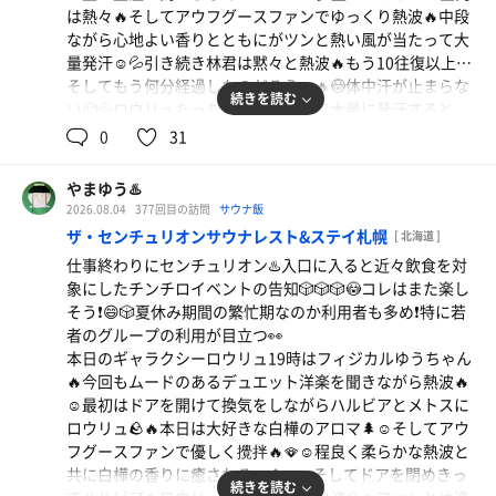
は熱々🔥そしてアウフグースファンでゆっくり熱波🔥中段
ながら心地よい香りとともにがツンと熱い風が当たって大
量発汗☺️💦引き続き林君は黙々と熱波🔥もう10往復以上…
そしてもう何分経過したのだろう…🔥😳体中汗が止まらな
続きを読む
い🥵💦ロウリュたった一回でここまで大量に発汗すると
は…🔥🥵そして最後は団扇に変更🔥2往復強めに熱波する
0
31
だけで爆熱😱💦最初の少量ロウリュ1回のみでここまで大
量発汗するとは…😱🔥バナナボート林熱波恐るべし😳コレ
やまゆう♨️
はなかなかの逸材かもしれない…😳🔥
2026.08.04
377回目の訪問
サウナ飯
本日の水風呂は7.5℃と16.4℃❄️
ザ・センチュリオンサウナレスト&ステイ札幌
[ 北海道 ]
今日も全身はあまみだらけ❗️😮整い椅子に全身を委ねて脱
仕事終わりにセンチュリオン♨️入口に入ると近々飲食を対
力☺️🪑そして林君からのクールファンサービス🈂️☺️柔らか
象にしたチンチロイベントの告知🎲🎲🎲😳コレはまた楽し
な風☺️✨これが気持ちいい☺️✨
そう❗️😄🎲夏休み期間の繁忙期なのか利用者も多め❗️特に若
本日は1時間の軽めのサ活ながら初めての熱波師を満喫♨️
者のグループの利用が目立つ👀
バナナボート林熱波はクセになりそう🔥😎
本日のギャラクシーロウリュ19時はフィジカルゆうちゃん
🔥今回もムードのあるデュエット洋楽を聞きながら熱波🔥
☺️最初はドアを開けて換気をしながらハルビアとメトスに
ロウリュ🪨🔥本日は大好きな白樺のアロマ🌲☺️そしてアウ
フグースファンで優しく攪拌🔥🪭☺️程良く柔らかな熱波と
共に白樺の香りに癒される🔥🌲☺️✨そしてドアを閉めきっ
続きを読む