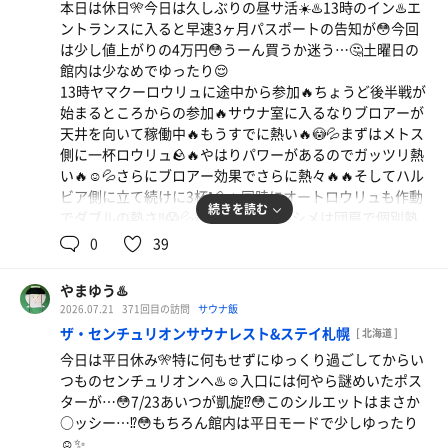
本日は休日🎌今日は久しぶりの昼サ活☀️♨️13時のイン♨️エ
でも飲めてしまう🉐面白トークで時間もあっという間😂仲
ントランスに入ると早速3ヶ月パスポートの告知が😳今回
間のみんなは17時の柴野ロウリュへ🔥自分はお留守番がて
は少し値上がりの4万円😳うーん買うか迷う…🤔土曜日の
らサ飯第2弾で久しぶりのやみつきザンギ🐔熱々パリパリ
館内は少なめでゆったり😌
で中はジューシー😋ハイボールもさらに進む❗️🍺😆
13時ヤマクーロウリュに途中から参加🔥ちょうど後半戦が
ロウリュ終了後は3階のカウンター前のテーブルでまたサ
始まるところからの参加🔥サウナ室に入るなりブロアーが
ウナ仲間と再度乾杯🍻😆今日はこれの繰り返し🔁😂タカさ
天井を向いて稼働中🔥もうすでに熱い🔥😳💦まずはメトス
ん、ラッコさん、そして狸まつりで200円ビール満喫後の
側に一杯ロウリュ🪨🔥やはりパワーがあるのでガッツリ熱
スハラさんも加わってさらにトークもブーストアップ⤴️😆
い🔥☺️💦さらにブロアー効果でさらに熱々🔥🔥そしてハル
そしてサ飯第3段はリフレまぜそば🍜
ビア側に立て続けに3杯❗️🪨🔥同時にオートロウリュも作動
そして18時半からはお楽しみのビンゴ大会🎯😆最後の最後
続きを読む
でダブルの熱さ‼️😱💦悲鳴と悶絶の中シメは団扇で個別熱
で滑り込みドリンクチケットゲット❗️😆🎯
波🔥もちろん7回🙌🏻悶絶級の熱さ🔥😱💦最後におかわり
0
39
19時はマイケルスドー&パイセン高橋ダイナマイトロウリ
ブロアーでこちらも悶絶🔥💨😱さすがブロアーマスター🔥
ュ🧨🔥パイセン闘志むき出しの熱々熱波🔥今日もパイセン
熱さが違う🔥😆
クイズで蒸し地獄🔥😱💦最後は2人の爆風💨🔥
やまゆう♨️
本日の水風呂は7.5℃と16.2℃❄️😆今日もキンキンで身が締
たっぷり汗をかいたらまたまた再度3階のテーブルで乾杯
2026.07.21
371回目の訪問
サウナ飯
まる❄️😆
🍻ハイボールは何杯飲んだか覚えていない…🍺😂
ザ・センチュリオンサウナレスト&ステイ札幌
[ 北海道 ]
そして今度はクールブロアーサービス🈂️🆒☺️全身をくまな
20時は柴野サイレント🤫🔥最後はたっぷりアロマで熱々🔥
今日は平日休み🎌特に何もせずにゆっくり過ごしてからい
くブロアーで冷却☺️✨最高の整い☺️✨
途中休憩が長すぎて思いの外ロングランに…🔥😅💦たっぷ
つものセンチュリオンへ♨️☺️入口には何やら謎めいたポス
そして14時はキングカズロウリュに参加🔥⚽️👑まずはハル
り汗をかいて本日のフィニッシュ🔥😆💦
ターが…😳7/23あいつが凱旋⁉️😳このシルエットはまさか
ビア側へロウリュ🪨🔥そしてアウフグースファンでまずは
気がつけば21時過ぎ⭐️シメは1000円ガチャ🎯今回はスパ・
○ッシー…⁉️😳もちろん館内は平日モードで少しゆったり
優しめの熱波🔥☺️💦さらにハルビアにブロアーを当てなが
サウナ無料券ゲット❗️😆（ペロさんはドリチケ…😅）最後
☺️✨