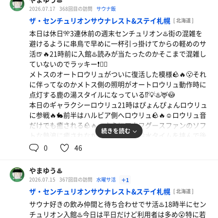
押し出し🪨🔥☺️💦室内は熱々🔥たっぷり発汗したところで
2026.07.17
368回目の訪問
サウナ飯
またサウナ室から出て水掛け❄️井上式温冷浴は体に無理な
ザ・センチュリオンサウナレスト&ステイ札幌
[ 北海道 ]
く入れるのが特徴🔥☺️そして最後はロウリュからの豪快ア
本日は休日🎌3連休前の週末センチュリオン♨️街の混雑を
ウフグース🔥🐦‍🔥札幌の夜空にパネッパコール🔥そして鳳
避けるように串鳥で早めに一杯引っ掛けてからの軽めのサ
凰が宙を舞う🐦‍🔥🔥🔥30分のロングラン熱波もあっという間
活🍺🔥21時前に入館♨️読みが当たったのかそこまで混雑し
に終了❗️🔥😆今回も井上さんの世界に魅了🔥☺️✨
ていないのでラッキー❗️✌🏻
本日の水風呂は7.7℃と16.4℃❄️😆格別の冷たさ❄️😆
メトスのオートロウリュがついに復活した模様🪨🔥😮それ
1時間の短時間サウナで今日も最高の整い☺️✨たっぷりと
に伴ってなのかメトス側の照明がオートロウリュ動作時に
汗をかいて串鳥でハイボール三昧🍺😋この瞬間が1番たま
点灯する鹿の湯スタイルになっている⁉️💡♨️🦌😳
らない❗️🍺😆
本日のギャラクシーロウリュ21時はぴょんぴょんロウリュ
に参戦🔥🐇前半はハルビア側へロウリュ🪨🔥☺️ロウリュ音
焼鳥（豚キムチ巻き・鳥おび山わさび）
だけでも癒される🪨🔥☺️さらにアウフグースファンのソフ
続きを読む
サウナで良い汗をかいたら美味しい焼鳥とタイムセー
トな熱波に癒されながら発汗🔥☺️💦給水タイムを挟んで後
半もハルビア側へロウリュ🪨🔥今度は団扇での熱波🔥アウ
ルのハイボール🍺🉐😆乾いた喉にハイボールが染み渡
0
46
フグースファンよりもシャープでキレのある熱波で大量発
る🍺
汗🔥😆💦最後は参加者全員へ個別熱波で1234センチュリオ
やまゆう♨️
ン🔥🙌🏻😆本日もシメに声を張り上げて終了❗️🔥😆💦ぴょ
2026.07.15
367回目の訪問
水曜サ活
＋1
角ハイボール
んぴょん熱波は最高すぎる❗️🔥😆💦🐇
ザ・センチュリオンサウナレスト&ステイ札幌
[ 北海道 ]
本日の水風呂は8.2℃と15.7℃表示❄️利用者が多めのせいか
サウナ好きの飲み仲間と待ち合わせでサ活♨️18時半にセン
少し高めの水温❄️☺️
チュリオン入館♨️今日は平日だけど利用者は多め😮特に若
仕上げはぴょんぴょん君からの団扇サービスで心地よい冷