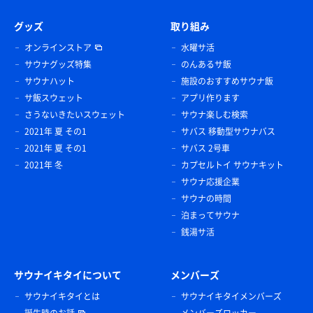
雪印メグミルク美味しい牛乳
グッズ
取り組み
湯上がりはやっぱり瓶牛乳🥛♨️ビールやハイボールに
オンラインストア
水曜サ活
勝る美味しさ🥛
サウナグッズ特集
のんあるサ飯
サウナハット
施設のおすすめサウナ飯
サ飯スウェット
アプリ作ります
さうないきたいスウェット
サウナ楽しむ検索
2021年 夏 その1
サバス 移動型サウナバス
2021年 夏 その1
サバス 2号車
2021年 冬
カプセルトイ サウナキット
サウナ応援企業
サウナの時間
泊まってサウナ
銭湯サ活
サウナイキタイについて
メンバーズ
鶏のから揚げ
サウナイキタイとは
サウナイキタイメンバーズ
串鳥は焼鳥がメインながらから揚げも揚げたてジュー