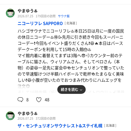
ている上に、今度は少し強めの団扇使いで爆汗🔥😆💦そし
角ハイボール
てトドメはブロアー登場🔥部屋全体をゆっくりブロアーで
やまゆう♨️
攪拌🔥熱い熱気が下段にも舞い降りて汗が止まらない🔥☺️
2026.07.25
179回目の訪問
サウナ飯
💦拓君が心掛けている献身的な熱波で心地よい発汗🔥😆💦
ニコーリフレ SAPPORO
[ 北海道 ]
そして本日の水風呂は7.7℃と16.4℃❄️😆
ハシゴサウナでニコーリフレ♨️本日25日は月に一度の国民
19時はフィジカルゆうちゃん＆ニューフェイス研修ロウリ
の休日ニコーデー♨️🉐🥳先月に引き続き今回もスーパーニ
ュ🔥参加者でほぼ満員🈵メトス前中段が空いていた😅熱そ
コーデー❗️今回もイベント盛りだくさん❗️😆🔥本日はバース
う…🔥😅今回はジブリピアノバージョンを聞きながらの熱
デークーポンを利用して15時の入館🎂♨️
波🔥今回はいつもの換気無しでの熱波🔥そして今回は研修
マイ館内着に着替えてまずは3階へ😎💨カウンター前のテ
なのでゆうちゃんが丁寧に教えながらのダブル熱波🔥🔥い
ーブルに猫さん、ウィリアムさん、そしてペロさん（本
つもより熱波も2倍なのでかなり堪える☺️💦先生の教えも
物）の姿😆一足先に宴会中🍻センチュリオンで整っていた
良いせいかなかなか良い団扇捌き🔥☺️これからの成長に期
ので早速駆けつけ半額ハイボールで乾杯🍻たまらなく美味
待したい🔥😎
しい❗️😆小腹が空いたのでおつまみ代わりにハムエッグを
今日も2時間フルセットでスッキリ☺️✨センチュリオンか
注文😋
ら新しく誕生する熱波師もいればセンチュリオンを去る熱
続きを読む
そして16時佐藤（拓）＆杉村ダイナマイトロウリュ🧨満員
波師も…😌まさにここは人生の交差点🚥
御礼🈵久しぶりのリフレサウナはマイルド🔥☺️杉村君ヘロ
8
48
ヘロになりながらも何とか熱波をやり切った❗️🙌🏻😆💦
本日の水風呂は板氷入りの約17℃❄️若干高めながら気持ち
やまゆう♨️
がいい☺️❄️
2026.07.25
372回目の訪問
3階のカウンターに戻ってカウンター前のテーブルで再度
ザ・センチュリオンサウナレスト&ステイ札幌
[ 北海道 ]
乾杯🍻😆ハイボールがさらに美味しい🍺😋半額だから何杯