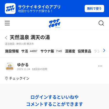
サウナイキタイのアプリ
無料で使う
地図からサウナが探せる！
天然温泉 満天の湯
温浴施設 - 神奈川県 横浜市
β
施設情報
サ活
サウナ飯
混雑度
協賛景品
ランキン
44997
7145
ゆかる
2025.11.24
12
回目の訪問
チェックイン
ログインするといいねや
コメントすることができます