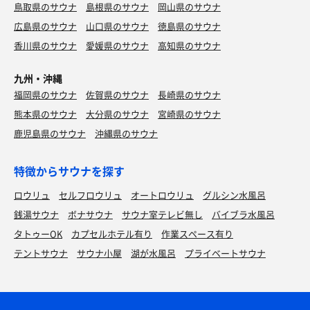
鳥取県のサウナ
島根県のサウナ
岡山県のサウナ
広島県のサウナ
山口県のサウナ
徳島県のサウナ
香川県のサウナ
愛媛県のサウナ
高知県のサウナ
九州・沖縄
福岡県のサウナ
佐賀県のサウナ
長崎県のサウナ
熊本県のサウナ
大分県のサウナ
宮崎県のサウナ
鹿児島県のサウナ
沖縄県のサウナ
特徴からサウナを探す
ロウリュ
セルフロウリュ
オートロウリュ
グルシン水風呂
銭湯サウナ
ボナサウナ
サウナ室テレビ無し
バイブラ水風呂
タトゥーOK
カプセルホテル有り
作業スペース有り
テントサウナ
サウナ小屋
湖が水風呂
プライベートサウナ