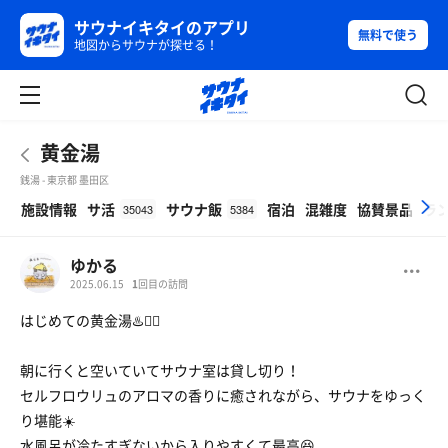
サウナイキタイのアプリ
無料で使う
地図からサウナが探せる！
黄金湯
銭湯 - 東京都 墨田区
β
施設情報
サ活
サウナ飯
宿泊
混雑度
協賛景品
ラ
35043
5384
ゆかる
2025.06.15
1
回目の訪問
はじめての黄金湯♨️🧖‍♀️
朝に行くと空いていてサウナ室は貸し切り！
セルフロウリュのアロマの香りに癒されながら、サウナをゆっく
り堪能☀️
水風呂が冷たすぎないから入りやすくて最高😆