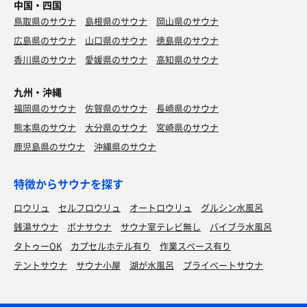
中国・四国
鳥取県のサウナ
島根県のサウナ
岡山県のサウナ
広島県のサウナ
山口県のサウナ
徳島県のサウナ
香川県のサウナ
愛媛県のサウナ
高知県のサウナ
九州・沖縄
福岡県のサウナ
佐賀県のサウナ
長崎県のサウナ
熊本県のサウナ
大分県のサウナ
宮崎県のサウナ
鹿児島県のサウナ
沖縄県のサウナ
特徴からサウナを探す
ロウリュ
セルフロウリュ
オートロウリュ
グルシン水風呂
銭湯サウナ
ボナサウナ
サウナ室テレビ無し
バイブラ水風呂
タトゥーOK
カプセルホテル有り
作業スペース有り
テントサウナ
サウナ小屋
湖が水風呂
プライベートサウナ