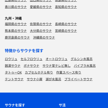
香川県のサウナ
愛媛県のサウナ
高知県のサウナ
九州・沖縄
福岡県のサウナ
佐賀県のサウナ
長崎県のサウナ
熊本県のサウナ
大分県のサウナ
宮崎県のサウナ
鹿児島県のサウナ
沖縄県のサウナ
特徴からサウナを探す
ロウリュ
セルフロウリュ
オートロウリュ
グルシン水風呂
銭湯サウナ
ボナサウナ
サウナ室テレビ無し
バイブラ水風呂
タトゥーOK
カプセルホテル有り
作業スペース有り
テントサウナ
サウナ小屋
湖が水風呂
プライベートサウナ
サウナを探す
サ活