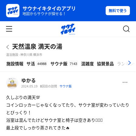
サウナイキタイのアプリ
無料で使う
地図からサウナが探せる！
天然温泉 満天の湯
温浴施設 - 神奈川県 横浜市
β
施設情報
サ活
サウナ飯
混雑度
協賛景品
ランキン
44988
7143
ゆかる
2024.05.19
8
回目の訪問
サウナ飯
久しぶりの満天💯
コインロッカーじゃなくなってたり、サウナ室が変わっていたり
とびっくり！
浴室は混んでたけどサウナ室と椅子は空きあり🙆🏻‍♀️
最上段でしっかり蒸されてきた🔥