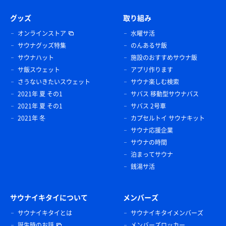
グッズ
取り組み
オンラインストア
水曜サ活
サウナグッズ特集
のんあるサ飯
サウナハット
施設のおすすめサウナ飯
サ飯スウェット
アプリ作ります
さうないきたいスウェット
サウナ楽しむ検索
2021年 夏 その1
サバス 移動型サウナバス
2021年 夏 その1
サバス 2号車
2021年 冬
カプセルトイ サウナキット
サウナ応援企業
サウナの時間
泊まってサウナ
銭湯サ活
サウナイキタイについて
メンバーズ
サウナイキタイとは
サウナイキタイメンバーズ
誕生時のお話
メンバーズロッカー