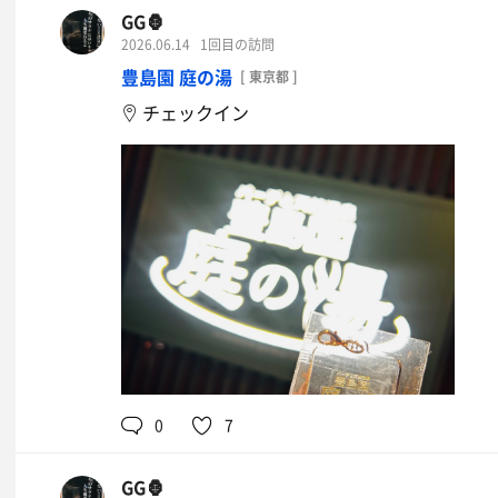
GG🦍
2026.06.14
1回目の訪問
豊島園 庭の湯
[ 東京都 ]
チェックイン
0
7
GG🦍