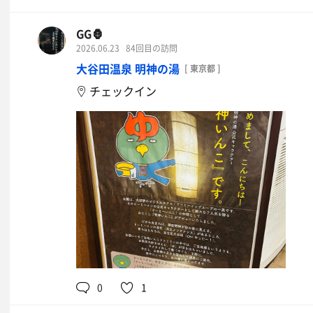
GG🦍
2026.06.23
84回目の訪問
大谷田温泉 明神の湯
[ 東京都 ]
チェックイン
0
1