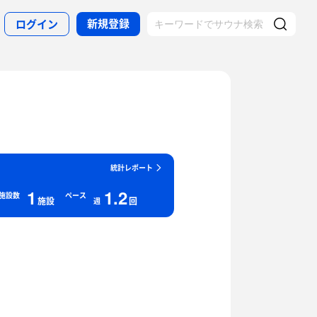
新規登録
ログイン
統計レポート
1
1.2
施設数
ペース
施設
回
週