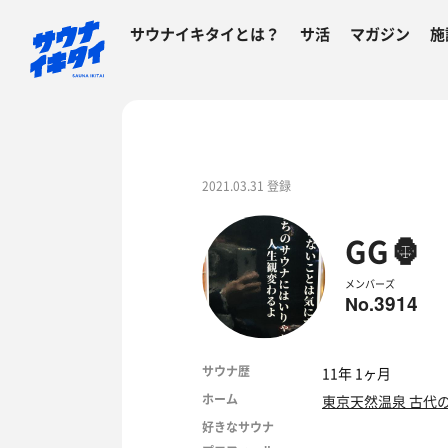
サウナイキタイとは？
サ活
マガジン
施
2021.03.31 登録
GG🦍
メンバーズ
3914
No.
サウナ歴
11年 1ヶ月
ホーム
東京天然温泉 古代
好きなサウナ