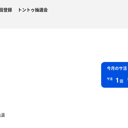
設登録
トントゥ抽選会
今月のサ活
1
サ活
回
の湯