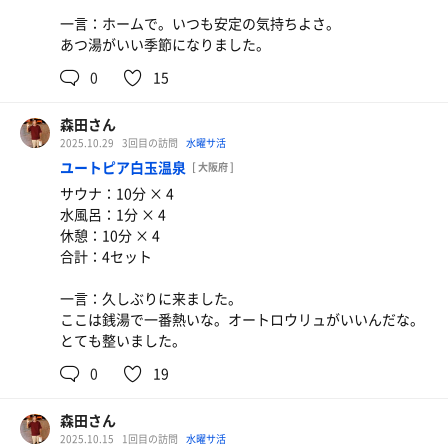
一言：ホームで。いつも安定の気持ちよさ。
あつ湯がいい季節になりました。
0
15
森田さん
2025.10.29
3回目の訪問
水曜サ活
ユートピア白玉温泉
[ 大阪府 ]
サウナ：10分 × 4
水風呂：1分 × 4
休憩：10分 × 4
合計：4セット
一言：久しぶりに来ました。
ここは銭湯で一番熱いな。オートロウリュがいいんだな。
とても整いました。
0
19
森田さん
2025.10.15
1回目の訪問
水曜サ活