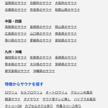
滋賀県のサウナ
京都府のサウナ
大阪府のサウナ
兵庫県のサウナ
奈良県のサウナ
和歌山県のサウナ
中国・四国
鳥取県のサウナ
島根県のサウナ
岡山県のサウナ
広島県のサウナ
山口県のサウナ
徳島県のサウナ
香川県のサウナ
愛媛県のサウナ
高知県のサウナ
九州・沖縄
福岡県のサウナ
佐賀県のサウナ
長崎県のサウナ
熊本県のサウナ
大分県のサウナ
宮崎県のサウナ
鹿児島県のサウナ
沖縄県のサウナ
特徴からサウナを探す
ロウリュ
セルフロウリュ
オートロウリュ
グルシン水風呂
銭湯サウナ
ボナサウナ
サウナ室テレビ無し
バイブラ水風呂
タトゥーOK
カプセルホテル有り
作業スペース有り