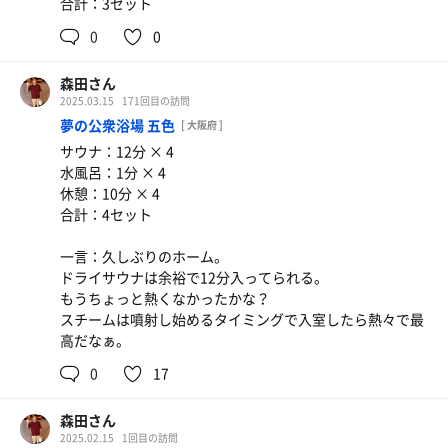
合計：3セット
0
0
森田さん
2025.03.15
171回目の訪問
夢の公衆浴場 五色
[ 大阪府 ]
サウナ：12分 × 4
水風呂：1分 × 4
休憩：10分 × 4
合計：4セット
一言：久しぶりのホーム。
ドライサウナは余裕で12分入ってられる。
もうちょっと熱くなかったかな？
スチームは噴射し始めるタイミングで入室したら熱々で最
高だなぁ。
0
17
森田さん
2025.02.15
1回目の訪問