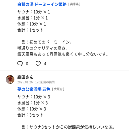
白鷺の湯 ドーミーイン姫路
[ 兵庫県 ]
サウナ：10分 × 1
水風呂：1分 × 1
休憩：10分 × 1
合計：1セット
一言：初めてのドーミーイン。
噂通りのクオリティの高さ。
露天風呂もあって雰囲気も良くて申し分ないです。
0
4
森田さん
2025.01.26
170回目の訪問
夢の公衆浴場 五色
[ 大阪府 ]
サウナ：10分 × 3
水風呂：1分 × 3
休憩：10分 × 3
合計：3セット
一言：サウナ3セットからの炭酸泉が気持ちいいなあ。