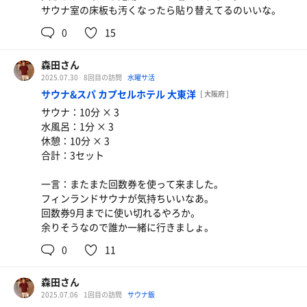
サウナ室の床板も汚くなったら貼り替えてるのいいな。
0
15
森田さん
2025.07.30
8回目の訪問
水曜サ活
サウナ&スパ カプセルホテル 大東洋
[ 大阪府 ]
サウナ：10分 × 3
水風呂：1分 × 3
休憩：10分 × 3
合計：3セット
一言：またまた回数券を使って来ました。
フィンランドサウナが気持ちいいなあ。
回数券9月までに使い切れるやろか。
余りそうなので誰か一緒に行きましょ。
0
11
森田さん
2025.07.06
1回目の訪問
サウナ飯