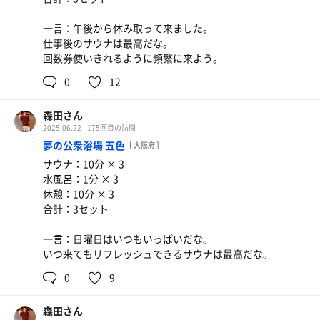
一言：午後から休み取って来ました。
仕事後のサウナは最高だな。
回数券使いきれるように頻繁に来よう。
0
12
森田さん
2025.06.22
175回目の訪問
夢の公衆浴場 五色
[ 大阪府 ]
サウナ：10分 × 3
水風呂：1分 × 3
休憩：10分 × 3
合計：3セット
一言：日曜日はいつもいっぱいだな。
いつ来てもリフレッシュできるサウナは最高だな。
0
9
森田さん