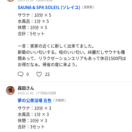
SAUNA & SPA SOLEIL (ソレイユ)
[ 滋賀県 ]
サウナ：10分 × 5
水風呂：1分 × 5
休憩：10分 × 5
合計：5セット
一言：実家の近くに新しく出来てました。
新築のいい匂いする。桧のいい匂い。綺麗だしサウナも種
類あって、リラクゼーションエリアもあって休日1500円は
お得だなぁ。帰省の度に来よう。
0
22
森田さん
2025.11.02
177回目の訪問
夢の公衆浴場 五色
[ 大阪府 ]
サウナ：10分 × 3
水風呂：1分 × 3
休憩：10分 × 3
合計：3セット