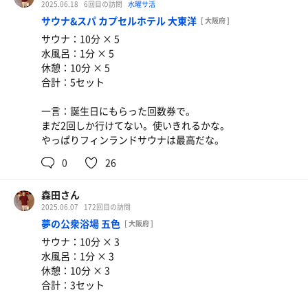
2025.06.18
6回目の訪問
水曜サ活
サウナ&スパ カプセルホテル 大東洋
[ 大阪府 ]
サウナ：10分 × 5
水風呂：1分 × 5
休憩：10分 × 5
合計：5セット
一言：誕生日にもらった回数券で。
まだ2回しか行けてない。使いきれるかな。
やっぱりフィンランドサウナは最高だな。
0
26
森田さん
2025.06.07
172回目の訪問
夢の公衆浴場 五色
[ 大阪府 ]
サウナ：10分 × 3
水風呂：1分 × 3
休憩：10分 × 3
合計：3セット