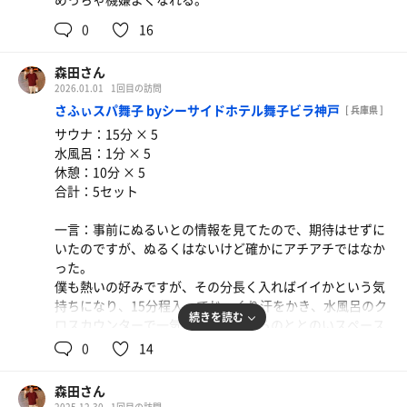
0
16
森田さん
2026.01.01
1回目の訪問
さふぃスパ舞子 byシーサイドホテル舞子ビラ神戸
[ 兵庫県 ]
サウナ：15分 × 5
水風呂：1分 × 5
休憩：10分 × 5
合計：5セット
一言：事前にぬるいとの情報を見てたので、期待はせずに
いたのですが、ぬるくはないけど確かにアチアチではなか
った。
僕も熱いの好みですが、その分長く入ればイイかという気
持ちになり、15分程入ってじっくり汗をかき、水風呂のク
続きを読む
ロスカウンターで一気に冷やしてからのととのいスペース
は最高に気持ちよかったな。
0
14
時間があったのもあってめちゃリラックスできました。
クロスカウンターは面白かったな。
森田さん
たぶん打たれてる人見るほうが面白いな。
2025.12.30
1回目の訪問