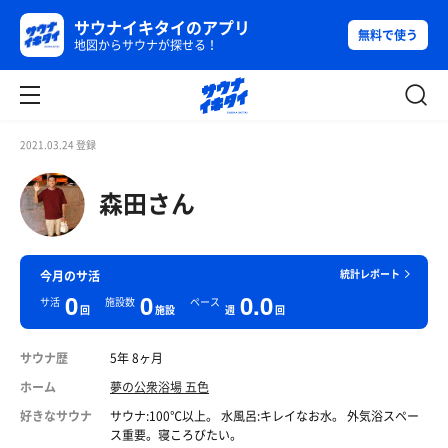
サウナイキタイのアプリ
無料で使う
地図からサウナが探せる！
2021.03.24 登録
森田さん
統計レポート
今月のサ活
0
0
0.0
サ活
施設数
ペース
回
施設
週
回
サウナ歴
5年 8ヶ月
ホーム
夢の公衆浴場 五色
好きなサウナ
サウナ:100℃以上。 水風呂:キレイなお水。 外気浴スペー
ス重要。寝ころびたい。