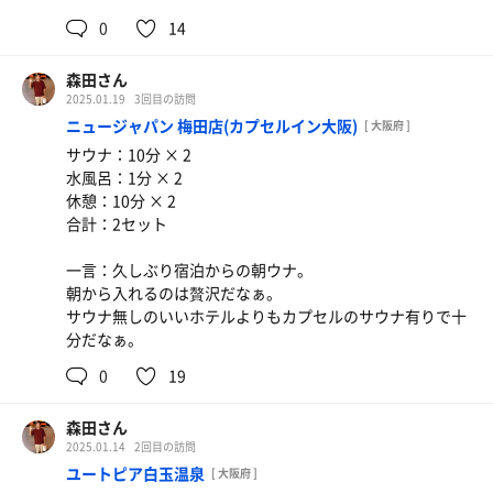
0
14
森田さん
2025.01.19
3回目の訪問
ニュージャパン 梅田店(カプセルイン大阪)
[ 大阪府 ]
サウナ：10分 × 2
水風呂：1分 × 2
休憩：10分 × 2
合計：2セット
一言：久しぶり宿泊からの朝ウナ。
朝から入れるのは贅沢だなぁ。
サウナ無しのいいホテルよりもカプセルのサウナ有りで十
分だなぁ。
0
19
森田さん
2025.01.14
2回目の訪問
ユートピア白玉温泉
[ 大阪府 ]