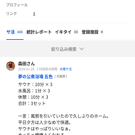
プロフィール
リンク
X
サ活
統計レポート
イキタイ
登録施設
406
33
9
絞り込み検索
森田さん
2026.01.28
178回目の訪問
水曜サ活
夢の公衆浴場 五色
[ 大阪府 ]
サウナ：10分 × 3
水風呂：1分 × 3
休憩：10分 × 3
合計：3セット
一言：風邪を引いていたので久しぶりのホーム。
平日夕方は人少なめで快適。
サウナはやっぱりいいなぁ。
めっちゃ機嫌よくなれる。