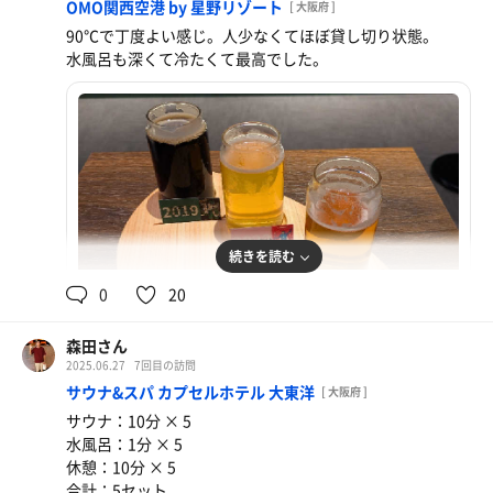
OMO関西空港 by 星野リゾート
[ 大阪府 ]
90℃で丁度よい感じ。人少なくてほぼ貸し切り状態。
水風呂も深くて冷たくて最高でした。
続きを読む
0
20
森田さん
2025.06.27
7回目の訪問
サウナ&スパ カプセルホテル 大東洋
[ 大阪府 ]
クラフトビール
サウナ：10分 × 5
飲み比べ
水風呂：1分 × 5
休憩：10分 × 5
合計：5セット